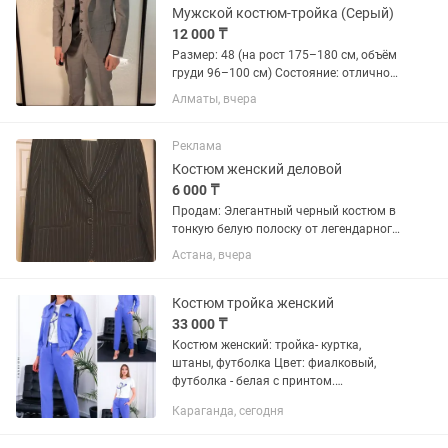
Мужской костюм-тройка (Серый)
12 000 ₸
Размер: 48 (на рост 175–180 см, объём
груди 96–100 см) Состояние: отличное,
практически новый В комплекте:
Алматы, вчера
пиджак + жилет + брюки. Ткань с
лёгкой текстурой, цвет — нейтральный/
серо-бежевый, хорошо...
Реклама
Костюм женский деловой
6 000 ₸
Продам: Элегантный черный костюм в
тонкую белую полоску от легендарного
бренда Alexander McQueen. 🔹 Состав
Астана, вчера
комплекта: приталенный пиджак +
брюки средней посадки 🔹 Размер: 44
🔹 Производство:...
Костюм тройка женский
33 000 ₸
Костюм женский: тройка- куртка,
штаны, футболка Цвет: фиалковый,
футболка - белая с принтом.
Производство Турция. Размеры:
Караганда, сегодня
36/38/40/42 Ткань: котон 94 %, эластан
-6 % Сезон: круглогодично Цена: Т...