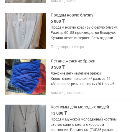
Алматы, вчера
в цвете айвори (белые), на невысокий
рост.
Продам новую блузку
5 000 ₸
Продам новую красивую белую блузку.
Размер 60- 58 производство Беларусь.
Купила через интернет. Есть отделки из
шитья. Длинный рукав. Очень
Талдыкорган, вчера
нарядная! Торг уместен. Очень
подойдёт с юбкой или брюками.
Летние женские брюки!
3 500 ₸
Женские летние,легкие брюки!
Кюлоты,цвет ярко синий,размер 46-
48,на поясе резинка,ткань х/б.Новые!
Качество отличное!Без дефектов!Цена
Алматы, позавчера
3500!Брюки с цветным принтом!Цвет
белый ,а цветы на брюках...
Костюмы для молодых людей
13 000 ₸
Продам мужской молодежный костюм
светло-синего цвета в хорошем
состоянии. Размер 44. (EUR36 размер).