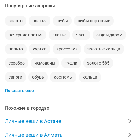
Популярные запросы
золото
платья
шубы
шубы норковые
вечерние платья
платье
часы
отдам даром
пальто
куртка
кроссовки
золотые кольца
серебро
чемоданы
туфли
золото 585
сапоги
обувь
костюмы
кольца
Показать еще
норковые шубы новые
зимние куртки
пуховики
даром
рюкзаки
дубленки
Похожие в городах
инвалидные коляски
кожаные куртки
джинсы
Личные вещи в Астане
золотые цепочки
свадебное платье
Личные вещи в Алматы