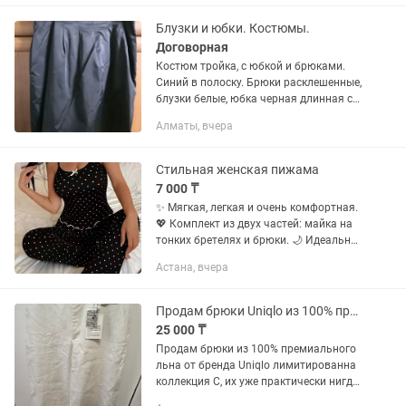
— La Verno. Турция, Брюки желтые...
Блузки и юбки. Костюмы.
Договорная
Костюм тройка, с юбкой и брюками.
Синий в полоску. Брюки расклешенные,
блузки белые, юбка черная длинная с
разрезом на замке, юбка черная
Алматы, вчера
короткая в складку, подклад - сетка для
формы, юбка черная...
Стильная женская пижама
7 000 ₸
✨ Мягкая, легкая и очень комфортная.
💖 Комплект из двух частей: майка на
тонких бретелях и брюки. 🌙 Идеально
подходит для сна и домашнего отдыха.
Астана, вчера
🖤 Красивый черный цвет в белый
горошек — смотрится...
Продам брюки Uniqlo из 100% премиального льна коллекция С
25 000 ₸
Продам брюки из 100% премиального
льна от бренда Uniqlo лимитированна
коллекция С, их уже практически нигде
нет в этом цвете, Размер S-М, на 42-44,