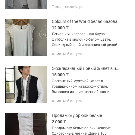
И молодежный костюм Zara белого
Талгар, позавчера
цвета. В хорошем состоянии. Размер
44. Длина рукава 60см, длина...
Colours of the World белая базовая блуза-футболка Размер L
12 000 ₸
Легкая и универсальная блуза-
футболка в молочно-белом цвете.
Свободный крой и лаконичный дизайн
делают ее отличной базой для любого
Алматы, 6 августа
гардероба. Идеально смотрится как с
джинсами и шортами, так и с...
Эксклюзивный новый жилет в национальном стиле.
15 000 ₸
Элегантный мужской жилет в
традиционном казахском стиле.
Выполнен из качественной ткани
спандекс ( искусственная замша)
Алматы, 6 августа
глубокого чёрного цвета и украшен
изысканным серебристым
национальным...
Продам б/у брюки белые
2 000 ₸
Продам б/у белые брюки женские.
Однотонные, летние. Длина 100