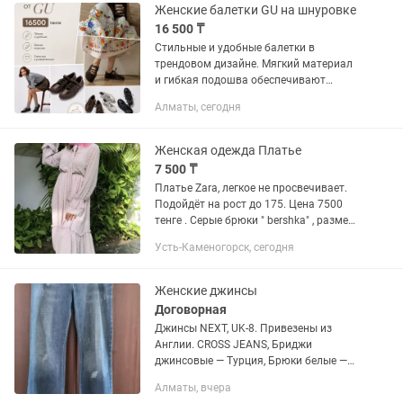
Женские балетки GU на шнуровке
16 500 ₸
Стильные и удобные балетки в
трендовом дизайне. Мягкий материал
и гибкая подошва обеспечивают
комфорт на весь день, а регулируемая
Алматы, сегодня
шнуровка позволяет идеально
зафиксировать обувь по ноге. ✨ Легкие
и...
Женская одежда Платье
7 500 ₸
Платье Zara, легкое не просвечивает.
Подойдёт на рост до 175. Цена 7500
тенге . Серые брюки " bershka" , размер
42-44. Лёгкие брюки идеально на лето.
Усть-Каменогорск, сегодня
Состояние идеальное, без изъянов .
Цена 8500...
Женские джинсы
Договорная
Джинсы NEXT, UK-8. Привезены из
Англии. CROSS JEANS, Бриджи
джинсовые — Турция, Брюки белые —
VERO MODA — ЛЁН-38. Брюки желтые —
Алматы, вчера
Хлопок-38. Бриджи цветные, в полоску