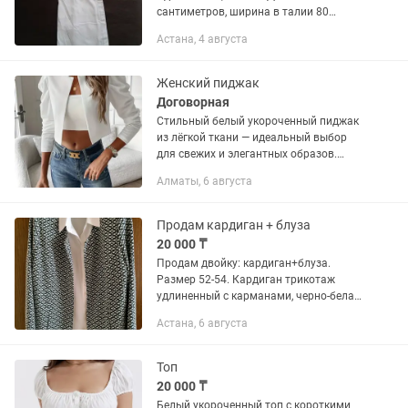
сантиметров, ширина в талии 80
сантиметров.
Астана, 4 августа
Женский пиджак
Договорная
Стильный белый укороченный пиджак
из лёгкой ткани — идеальный выбор
для свежих и элегантных образов.
Чёткая линия плеч подчёркивает
Алматы, 6 августа
силуэт и добавляет образу
уверенности, а укороченная длина
делает...
Продам кардиган + блуза
20 000 ₸
Продам двойку: кардиган+блуза.
Размер 52-54. Кардиган трикотаж
удлиненный с карманами, черно-белая
мережка, производство Германия.
Астана, 6 августа
Блуза белая, рифленный плотный
шелк, удлиненная, хорошо подходит
под...
Топ
20 000 ₸
Белый укороченный топ с короткими