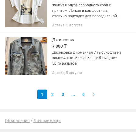
женская блуза свободного кроя с
принтом. Легкая и комфортная,
отлично подходит для повседневной
носки и отдыха. Благодаря свободному
Астана, 5 августа
силуэту красиво садится по фигуре и
не сковывает...
Джинсовка
7 000 ₸
Джинсовка фирменная 7 тыс , кофта на
замке 4 тыс , брюки белые 5 тыс , все
50 го размера
Актобе, 5 августа
1
2
3
...
6
Объявления
Личные вещи