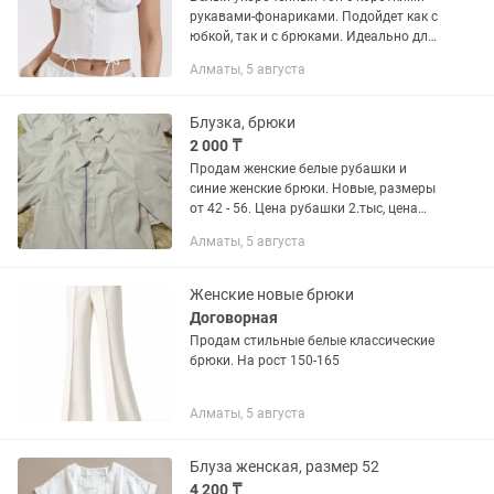
рукавами-фонариками. Подойдет как с
юбкой, так и с брюками. Идеально для
лета Размер: XS Доставка через
Алматы, 5 августа
Яндекс.Такси
Блузка, брюки
2 000 ₸
Продам женские белые рубашки и
синие женские брюки. Новые, размеры
от 42 - 56. Цена рубашки 2.тыс, цена
брюк 2000.т Забирать с мкр. Калкаман
Алматы, 5 августа
2.
Женские новые брюки
Договорная
Продам стильные белые классические
брюки. На рост 150-165
Алматы, 5 августа
Блуза женская, размер 52
4 200 ₸