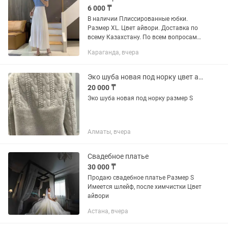
6 000 ₸
В наличии Плиссированные юбки.
Размер XL. Цвет айвори. Доставка по
всему Казахстану. По всем вопросам
пишите .
Караганда, вчера
Эко шуба новая под норку цвет айвори, размер S
20 000 ₸
Эко шуба новая под норку размер S
Алматы, вчера
Свадебное платье
30 000 ₸
Продаю свадебное платье Размер S
Имеется шлейф, после химчистки Цвет
айвори
Астана, вчера