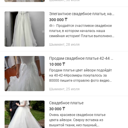
Шымкент, 30 июля
Элегантное свадебное платье, надето 1 раз
300 000 ₸
👰✨ Продаётся счастливое свадебное
платье, в котором началась наша
семейная история! Платье выполнено
на заказ по индивидуальным меркам,
Шымкент, 28 июля
поэтому выглядит дорого, элегантно и
идеально сидит по...
Продам свадебное платье 42-44 розмер
10 000 ₸
Продам платье цвет айвори подойдёт
на 40-42-44розмеры покупалось за
80000 пишите отправлю фото видео
жазыңыздар жағдайы өте жақсы почти
Шымкент, 25 июля
новый чехолымен бағасын келісеміз
Свадебное платье
30 000 ₸
Очень красивое свадебное платье
цвета айвори. Сверху вставка из
вышитой ткани, низ пышный,