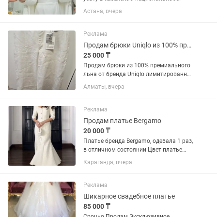
стиле. Очень нежное, элегантное и
Астана, вчера
торжественное В комплекте: платье +
накидка + саукеле Цвет: молочный/
айвори Размер: S, M ...
Реклама
Продам брюки Uniqlo из 100% премиального льна коллекция С
25 000 ₸
Продам брюки из 100% премиального
льна от бренда Uniqlo лимитированна
коллекция С, их уже практически нигде
Алматы, вчера
нет в этом цвете, Размер S-М, на 42-44,
в цвете айвори (белые), на невысокий
рост.
Реклама
Продам платье Bergamo
20 000 ₸
Платье бренда Bergamo, одевала 1 раз,
в отличном состоянии Цвет платье
Айвори Твидовое платье Покупала за
Караганда, вчера
75к, так как б/у цена будет низкая) по
цене договоримся
Реклама
Шикарное свадебное платье
85 000 ₸
Срочно Продам Эксклюзивное