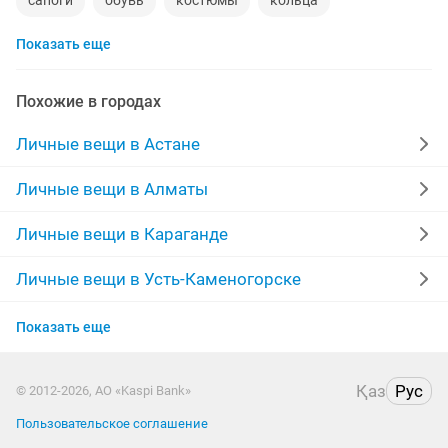
сапоги
обувь
костюмы
кольца
Показать еще
норковые шубы новые
зимние куртки
норковые шапки
пуховики
даром
рюкзаки
Похожие в городах
инвалидные коляски
кожаные куртки
джинсы
Личные вещи в Астане
золотые цепочки
свадебное платье
Личные вещи в Алматы
серьги золотые
сумка
Личные вещи в Караганде
Личные вещи в Усть-Каменогорске
Личные вещи в Актобе
Показать еще
Личные вещи в Актау
Қаз
Рус
© 2012-2026, АО «Kaspi Bank»
Личные вещи в Уральске
Пользовательское соглашение