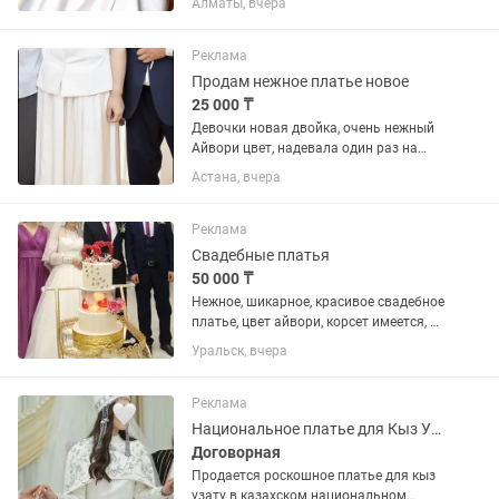
Алматы, вчера
шлейф …. Куплено в салоне Zlatti, одна
из самых популярных моделей !
Надето 1 раз ! После...
Реклама
Продам нежное платье новое
25 000 ₸
Девочки новая двойка, очень нежный
Айвори цвет, надевала один раз на
кудалык. Размер 44-46, юбка
Астана, вчера
безразмерный. Верх Л-Xl. Покупала за
54 тысячи.
Реклама
Свадебные платья
50 000 ₸
Нежное, шикарное, красивое свадебное
платье, цвет айвори, корсет имеется, да
одевалось один раз на свою свадьбу,
Уральск, вчера
почти новая, кольца в подарок, сумма
65 000 тенге торг есть, размер 42-44 .
напишите ....
Реклама
Национальное платье для Кыз Узату со Саукеле
Договорная
Продается роскошное платье для кыз
узату в казахском национальном