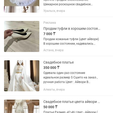
Шикарное роскошное свадебное
платье В цвете Айвори Размер 42 со
Уральск, вчера
шлейфом, накидкой кейпом и длинной
роскошной Фатой шикарно обшитой
узорами и камнями. В данном платье...
Реклама
Продам туфли в хорошем состоянии
7 000 ₸
Продам кожаные туфли (цвет айвори)
В хорошем состоянии, надевались
всего 1 раз. Размер: 39 Каблук: 4–5 см
Астана, вчера
— очень удобный, устойчивый. Отлично
подойдут как на каждый день, так и на
выход ✨
Свадебное платье
350 000 ₸
Одевала один раз состояние
идеальное размер S Сшито на заказ ,
ручная работа Цвет : Айвори В
комплекте идет шапочка с фатой
Алматы, вчера
Перчатки Сумочка Подъюбник
Нагрудники Ремень
Свадебное платье цвета айвори в ретро стиле
50 000 ₸
Платье Размер -42-46 Цвет - Айвори (