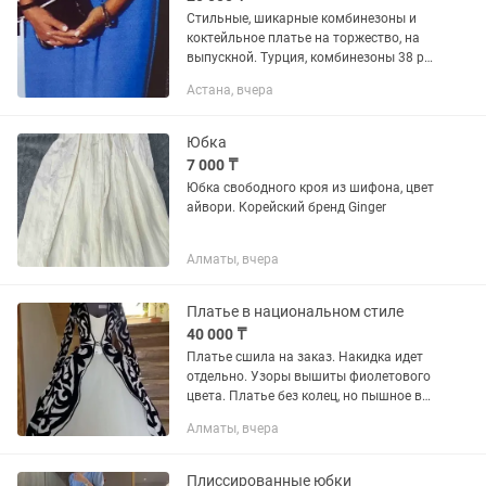
Стильные, шикарные комбинезоны и
коктейльное платье на торжество, на
выпускной. Турция, комбинезоны 38 р,
платье 36 р. Материал: синий- плотный
Астана, вчера
шелк, белый- лен, айвори-ажурное
мягкое шитье, имеется...
Юбка
7 000 ₸
Юбка свободного кроя из шифона, цвет
айвори. Корейский бренд Ginger
Алматы, вчера
Платье в национальном стиле
40 000 ₸
Платье сшила на заказ. Накидка идет
отдельно. Узоры вышиты фиолетового
цвета. Платье без колец, но пышное в
цвете айвори.
Алматы, вчера
Плиссированные юбки