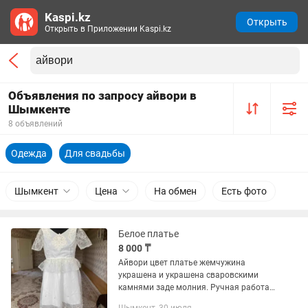
Kaspi.kz
Открыть
Открыть в Приложении Kaspi.kz
Объявления по запросу айвори в
Шымкенте
8 объявлений
Одежда
Для свадьбы
Шымкент
Цена
На обмен
Есть фото
Белое платье
8 000 ₸
Айвори цвет платье жемчужина
украшена и украшена сваровскими
камнями заде молния. Ручная работа
сшита под заказ