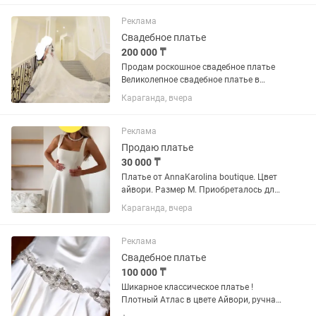
Реклама
Свадебное платье
200 000 ₸
Продам роскошное свадебное платье
Великолепное свадебное платье в
стиле “принцесса” с эффектным
Караганда, вчера
длинным шлейфом и изысканным
кружевом. Цвет — айвори с
деликатным блеском, красиво
Реклама
переливается при...
Продаю платье
30 000 ₸
Платье от AnnaKarolina boutique. Цвет
айвори. Размер М. Приобреталось для
регистрации брака и надевалось один
Караганда, вчера
раз.
Реклама
Свадебное платье
100 000 ₸
Шикарное классическое платье !
Плотный Атлас в цвете Айвори, ручная
работа по аппликации , королевский