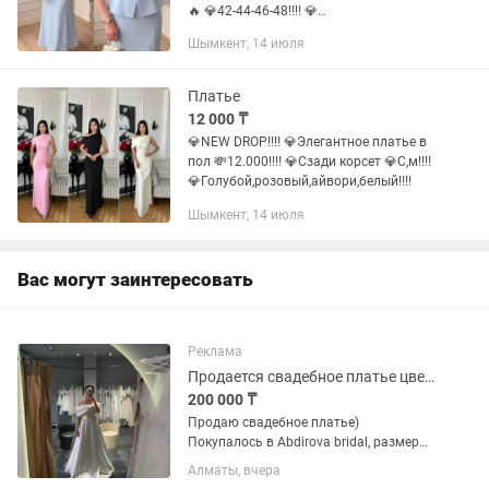
🔥 💎42-44-46-48‼️‼️ 💎
Розовый,айвори,голубой‼️‼️
Шымкент, 14 июля
Платье
12 000 ₸
💎NEW DROP‼️‼️ 💎Элегантное платье в
пол 💸12.000‼️‼️ 💎Сзади корсет 💎С,м‼️‼️
💎Голубой,розовый,айвори,белый‼️‼️
Шымкент, 14 июля
Вас могут заинтересовать
Реклама
Продается свадебное платье цвета айвори
200 000 ₸
Продаю свадебное платье)
Покупалось в Abdirova bridal, размер
42-44 (корсетного плана). Платье после
Алматы, вчера
химчистки, не было в прокате.