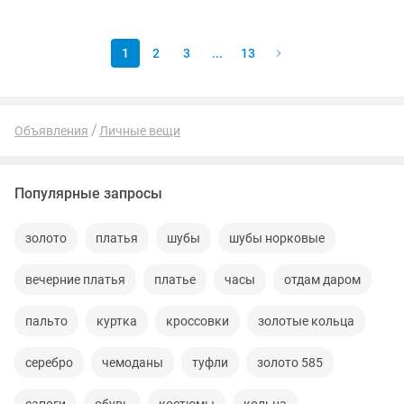
Шлейф собирается! Также...
1
2
3
...
13
Объявления
Личные вещи
Популярные запросы
золото
платья
шубы
шубы норковые
вечерние платья
платье
часы
отдам даром
пальто
куртка
кроссовки
золотые кольца
серебро
чемоданы
туфли
золото 585