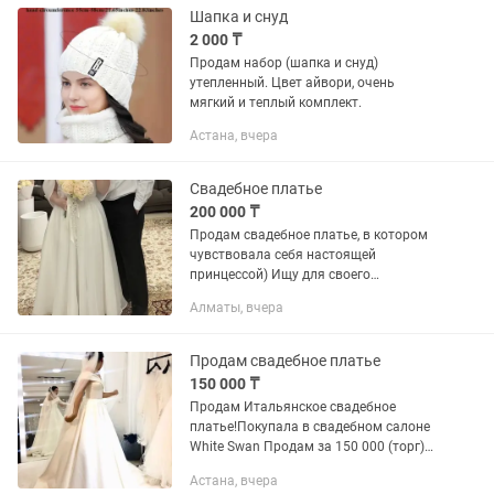
Шапка и снуд
2 000 ₸
Продам набор (шапка и снуд)
утепленный. Цвет айвори, очень
мягкий и теплый комплект.
Астана, вчера
Свадебное платье
200 000 ₸
Продам свадебное платье, в котором
чувствовала себя настоящей
принцессой) Ищу для своего
свадебного платья новую счастливую
Алматы, вчера
хозяйку. Оно было надето всего один
раз — в самый важный день моей
жизни....
Продам свадебное платье
150 000 ₸
Продам Итальянское свадебное
платье!Покупала в свадебном салоне
White Swan Продам за 150 000 (торг)
Ткань: атлас Цвет: Айвори Размер:44-
Астана, вчера
46 После химчистки, состояние новое!