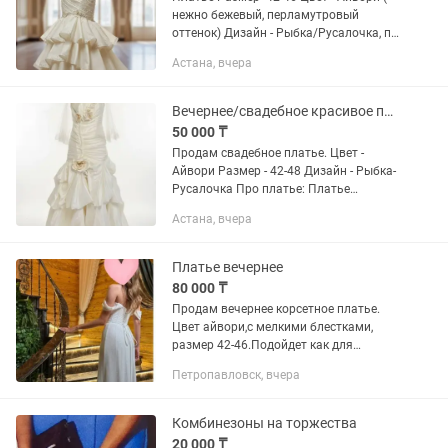
нежно бежевый, перламутровый
оттенок) Дизайн - Рыбка/Русалочка, по
талии и бедрам к низу пышное, на
Астана, вчера
спине корсет, цветы и камни нашивка.
Цена в магазине около 700...
Вечернее/свадебное красивое платье в ретро стиле.
50 000 ₸
Продам свадебное платье. Цвет -
Айвори Размер - 42-48 Дизайн - Рыбка-
Русалочка Про платье: Платье
является неотъемлемой частью
Астана, вчера
Вашего торжества. Данная модель
очень красивая и шикарная, помимо...
Платье вечернее
80 000 ₸
Продам вечернее корсетное платье.
Цвет айвори,с мелкими блестками,
размер 42-46.Подойдет как для
выпускного вечера,так и для свадьбы.
Петропавловск, вчера
Одевалось один раз на выпускнойю.
Есть съемные рукава
Комбинезоны на торжества
20 000 ₸