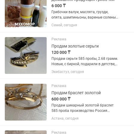
6 000 ₸
Грибочки валуи, маслята, грузди,
опята, шампиньоны, вареные соленые,
6 тысяч тенге литровая баночка.
Семей, сегодня
Ежовик 5т,т, красный 10т,т, пантерный
20т,т, сушенные за 50 грамм цены.
Сосновые шишки в меду...
Реклама
Продам золотые серьги
120 000 ₸
Продам серьги 585 пробы, 2.68 грамм.
Новые, с биркой, подарили в детстве,
но так и не проколола уши.
Экибастуз, сегодня
Реклама
Продам браслет золотой
600 000 ₸
Продам шикарный золотой браслет
585 проба производство Россия
вставка фианит вес 12 ,8 грамм
Астана, сегодня
Реклама