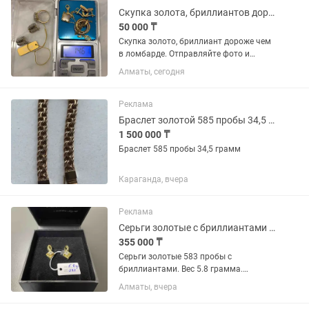
Скупка золота, бриллиантов дороже чем в ломбарде
50 000 ₸
Скупка золото, бриллиант дороже чем
в ломбарде. Отправляйте фото и
сколько грамм
Алматы, сегодня
Реклама
Браслет золотой 585 пробы 34,5 грамм литой
1 500 000 ₸
Браслет 585 пробы 34,5 грамм
Караганда, вчера
Реклама
Серьги золотые с бриллиантами 583 пробы. Желтое золото.
355 000 ₸
Серьги золотые 583 пробы с
бриллиантами. Вес 5.8 грамма.
Вставка Якутские бриллианты.
Алматы, вчера
Производство СССР. Оригинал.
Состояние нового изделия.