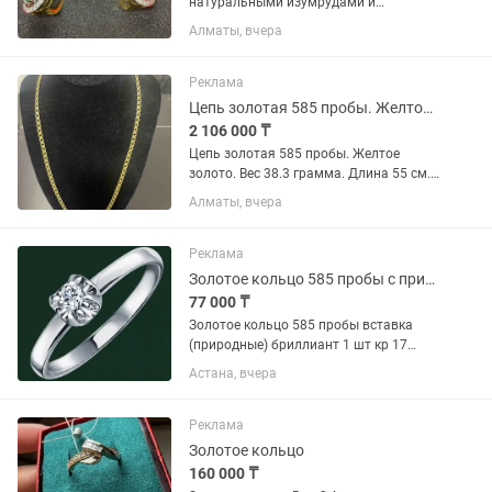
натуральными изумрудами и
бриллиантами. Желтое золото. Проба
Алматы, вчера
750. Вес 16.6 грамма. Размер кольца
18.5 . Состояние нового изделия.
Реклама
Цепь золотая 585 пробы. Желтое золото.
2 106 000 ₸
Цепь золотая 585 пробы. Желтое
золото. Вес 38.3 грамма. Длина 55 см.
Состояние нового изделия. Лучшая
Алматы, вчера
цена по 55000 за грамм.
Реклама
Золотое кольцо 585 пробы с природными бриллиантами .
77 000 ₸
Золотое кольцо 585 пробы вставка
(природные) бриллиант 1 шт кр 17
огранка, 4/6 A 0.023ct. Размер изделия
Астана, вчера
15.5 вес изделия 0.73 грамм. Белое
золото производство Россия.
Сертификат качества имеется,...
Реклама
Золотое кольцо
160 000 ₸