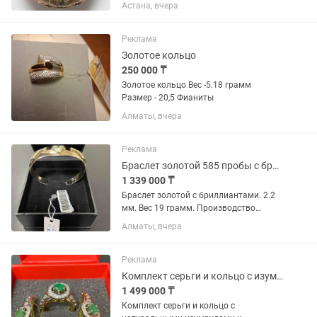
Company США, до 1899 года Корпус
Астана, вчера
покрыт 14К золотом! Позолота!
Карманные часы размером 53 мм. Вес
113,5 грамм. Очень красивые...
Реклама
Золотое кольцо
250 000 ₸
Золотое кольцо Вес -5.18 грамм
Размер - 20,5 Фианиты
Алматы, вчера
Реклама
Браслет золотой 585 пробы с бриллиантами.
1 339 000 ₸
Браслет золотой с бриллиантами. 2.2
мм. Вес 19 грамм. Производство
Россия. Имеется электронная проба
Алматы, вчера
пробирной инспекции Р. К.
Реклама
Комплект серьги и кольцо с изумрудом и бриллиантами 750 пробы.
1 499 000 ₸
Комплект серьги и кольцо с