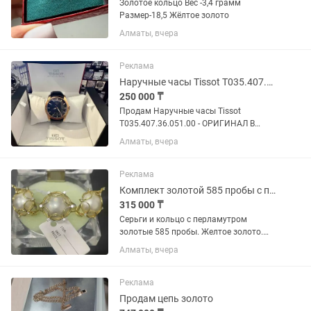
Золотое кольцо Вес -3,4 грамм
Размер-18,5 Жёлтое золото
Алматы, вчера
Реклама
Наручные часы Tissot T035.407.36.051.00
250 000 ₸
Продам Наручные часы Tissot
T035.407.36.051.00 - ОРИГИНАЛ В
отличном состоянии. Полная
Алматы, вчера
комплектация. Коробка. Описание: •
Швейцарский механизм с
автоподзаводом ETA Powermatic 80,
Реклама
калибр C07.121, с...
Комплект золотой 585 пробы с перламутром. Желтое золото.
315 000 ₸
Серьги и кольцо с перламутром
золотые 585 пробы. Желтое золото.
Вес 8.3 грамма. Размер кольца 18.
Алматы, вчера
Производитель Россия. Новый с
этикеткой. Лучшая цена по 38000 за
грамм.
Реклама
Продам цепь золото