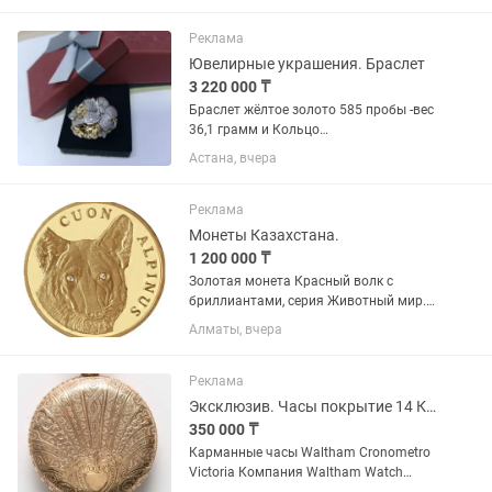
Реклама
Ювелирные украшения. Браслет
3 220 000 ₸
Браслет жёлтое золото 585 пробы -вес
36,1 грамм и Кольцо
комбинированный жёлтый с белым
Астана, вчера
золотом 585 пробы с бриллиантами -
вес 13,9 грамм, Размер 21
Реклама
Монеты Казахстана.
1 200 000 ₸
Золотая монета Красный волк с
бриллиантами, серия Животный мир.
Вес 7.78 грамм. Проба 999.Диаметр 25
Алматы, вчера
мм. Год выпуска 2005.
Реклама
Эксклюзив. Часы покрытие 14 К. Золото. Антиквариат.
350 000 ₸
Карманные часы Waltham Cronometro
Victoria Компания Waltham Watch