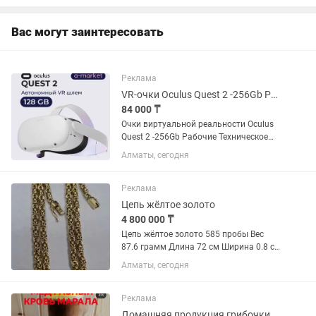
Вас могут заинтересовать
Реклама
VR-очки Oculus Quest 2 -256Gb Рабочие
84 000 ₸
Очки виртуальной реальности Oculus
Quest 2 -256Gb Рабочие Техническое
состояние хорошее, рабочее Все
Алматы, сегодня
функции проверены, работают -
Bluetooth, wifi, камеры микрофоны,
каждая кнопка, джойстики на...
Реклама
Цепь жёлтое золото
4 800 000 ₸
Цепь жёлтое золото 585 пробы Вес
87.6 грамм Длина 72 см Ширина 0.8 см
Состояние отличное
Алматы, сегодня
Реклама
Домашняя продукция грибочки