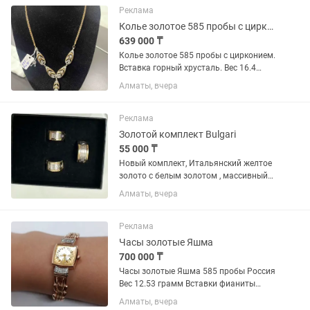
Реклама
Колье золотое 585 пробы с цирконием
639 000 ₸
Колье золотое 585 пробы с цирконием.
Вставка горный хрусталь. Вес 16.4
грамма. Производство 1 Московский
Алматы, вчера
ювелирный завод. Оригинал проба
серп и молот. Состояние нового
изделия. Лучшая цена по 39000...
Реклама
Золотой комплект Bulgari
55 000 ₸
Новый комплект, Итальянский желтое
золото с белым золотом , массивный
,смотрится богато! Есть пломбы и
Алматы, вчера
этикетки! Размер кольца 18! Купили в
подарок , не подошел размер! Цена
55000 за грамм
Реклама
Часы золотые Яшма
700 000 ₸
Часы золотые Яшма 585 пробы Россия
Вес 12.53 грамм Вставки фианиты
Механизим кварц Состояние отличное
Алматы, вчера