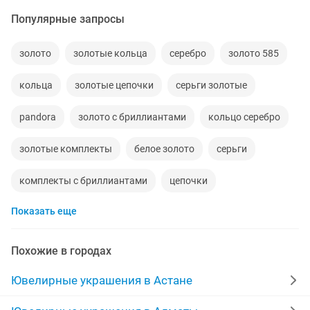
Популярные запросы
золото
золотые кольца
серебро
золото 585
кольца
золотые цепочки
серьги золотые
pandora
золото с бриллиантами
кольцо серебро
золотые комплекты
белое золото
серьги
комплекты с бриллиантами
цепочки
Показать еще
кольцо новое
браслеты
золотая цепь
перстень
украшения
кольцо с бриллиантами
Похожие в городах
подвески
золотые
новые серьги
Ювелирные украшения в Астане
серебро проба 925
пандора
цепочка мужская