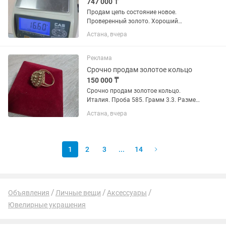
747 000 ₸
Продам цепь состояние новое.
Проверенный золото. Хороший
вложение. 16,60 грамм литое.
Астана, вчера
Реклама
Срочно продам золотое кольцо
150 000 ₸
Срочно продам золотое кольцо.
Италия. Проба 585. Грамм 3.3. Размер
18
Астана, вчера
1
2
3
...
14
Объявления
Личные вещи
Аксессуары
Ювелирные украшения