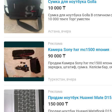
Сумка для ноутбука Golla
10 000 ₸
Сумка для ноутбука Golla В отличном 
10 000 тенге Торг уместен
Астана, вчера
Реклама
Камера Sony hxr mc1500 япония
90 000 ₸
Продам Камера Sony hxr mc1500 япония
зарядка, штатиф, сумка. Келісім бар,
домда
Туркестан, вчера
Реклама
Продам ноутбук Huawei Mate D15
150 000 ₸
Продаю ноутбук Huawei MateBook D15 