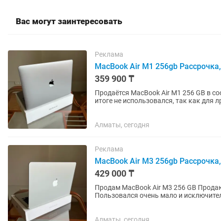
Вас могут заинтересовать
Реклама
MacBook Air M1 256gb Рассрочка, 
359 900 ₸
Продаётся MacBook Air M1 256 GB в состоянии нового. Покупался
итоге не использовался, так как для
После покупки ноутбук...
Алматы, сегодня
Реклама
MacBook Air M3 256gb Рассрочка, 
429 000 ₸
Продам MacBook Air M3 256 GB Продаю MacBook Air M3 (256 GB) в состоянии нового.
Пользовался очень мало и исключител
следов эксплуатации, полностью...
Алматы, сегодня