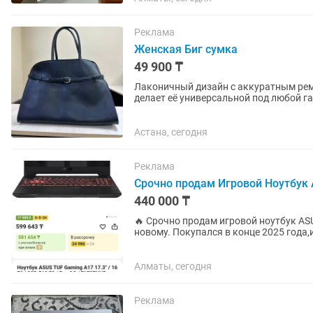
Реклама
Женская Биг сумка
49 900 ₸
Лаконичный дизайн с аккуратным ре
делает её универсальной под любой г
необходимое, вместится ноутбук. Жёст
Астана, сегодня
Реклама
Срочно продам Игровой Ноутбук 
440 000 ₸
🔥 Срочно продам игровой ноутбук ASUS TUF Gaming A17. Но
новому. Покупался в конце 2025 года,
ремонтов и скрытых...
Алматы, сегодня
Реклама