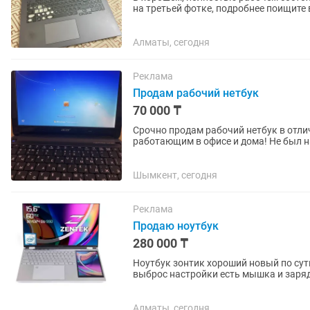
на третьей фотке, подробнее поищите в
Желательно обслужить...
Алматы, сегодня
Реклама
Продам рабочий нетбук
70 000 ₸
Срочно продам рабочий нетбук в отли
работающим в офисе и дома! Не был н
зарядка,мышь и сумка!...
Шымкент, сегодня
Реклама
Продаю ноутбук
280 000 ₸
Ноутбук зонтик хороший новый по сут
выброс настройки есть мышка и заряд
Алматы, сегодня