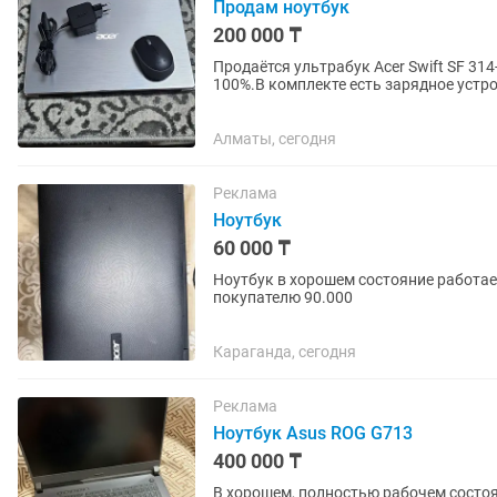
Продам ноутбук
200 000 ₸
Продаётся ультрабук Acer Swift SF 31
100%.В комплекте есть зарядное устр
ноутбука. Торг не большой....
Алматы, сегодня
Реклама
Ноутбук
60 000 ₸
Ноутбук в хорошем состояние работае
покупателю 90.000
Караганда, сегодня
Реклама
Ноутбук Asus ROG G713
400 000 ₸
В хорошем, полностью рабочем состо