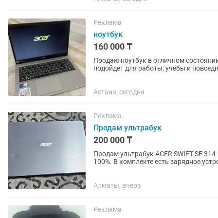
Реклама
ноутбук
160 000 ₸
Продаю ноутбук в отличном состоянии
подойдет для работы, учебы и повседневного использования
i5-1235U...
Астана, сегодня
Реклама
Продам ультрабук
200 000 ₸
Продам ультрабук ACER SWIFT SF 314-
100%. В комплекте есть зарядное уст
ноутбука. Торг не большой...
Алматы, вчера
Реклама