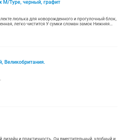
x M/Type, черный, графит
плекте люлька для новорожденного и прогулочный блок,
ренная, легко чистится У сумки сломан замок Нижняя
, Великобритания.
.
ий дизайн и практичность. Он вместительный, удобный и