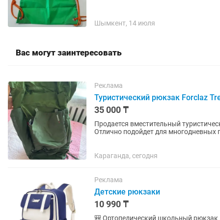
Шымкент, 14 июля
Вас могут заинтересовать
Реклама
Туристический рюкзак Forclaz Tre
35 000 ₸
Продается вместительный туристически
Отлично подойдет для многодневных п
Характеристики: Объем: 90...
Караганда, сегодня
Реклама
Детские рюкзаки
10 990 ₸
🎒 Ортопедический школьный рюкзак для 