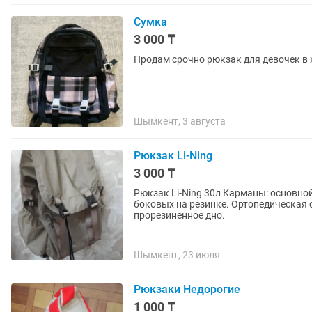
Сумка
3 000 ₸
Продам срочно рюкзак для девочек в
Шымкент, 3 августа
Рюкзак Li-Ning
3 000 ₸
Рюкзак Li-Ning 30л Карманы: основной внутренний, для ноутбука, небольшой впереди и 2
боковых на резинке. Ортопедическая спинка, крепление для фиксации на чемодане. Плотное
прорезиненное дно.
Шымкент, 23 июля
Рюкзаки Недорогие
1 000 ₸