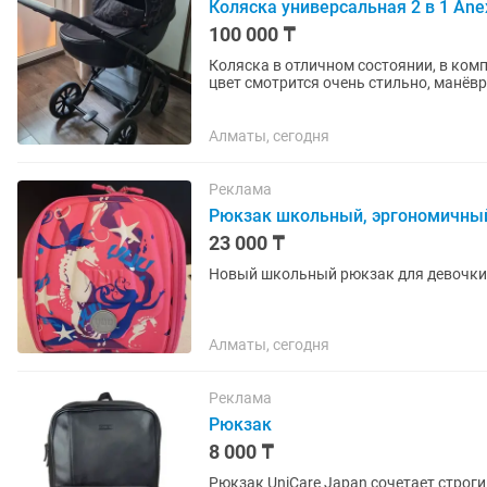
Коляска универсальная 2 в 1 Ane
100 000 ₸
Коляска в отличном состоянии, в ком
цвет смотрится очень стильно, манёв
корзина в комплекте,...
Алматы, сегодня
Реклама
Рюкзак школьный, эргономичный
23 000 ₸
Новый школьный рюкзак для девочки
Алматы, сегодня
Реклама
Рюкзак
8 000 ₸
Рюкзак UniCare Japan сочетает строг