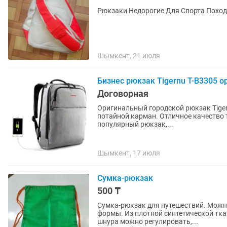
Рюкзаки Недорогие Для Спорта Поход
Шымкент, 21 июля
Бизнес рюкзак Tigernu T-B3305 о
Договорная
Оригинальный городской рюкзак Tigernu TB3305. Двойная молния. Пр
потайной карман. Отличное качество ткани и фурнитуры. Рюкзак ноутбук Tigernu T-B3305 - это
популярный рюкзак,...
Шымкент, 17 июля
Сумка-рюкзак
500 ₸
Сумка-рюкзак для путешествий. Можн
формы. Из плотной синтетической тка
шнура можно регулировать,...