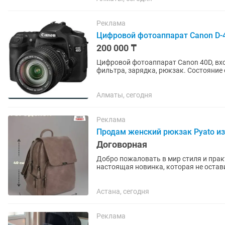
Реклама
Цифровой фотоаппарат Canon D-
200 000 ₸
Цифровой фотоаппарат Canon 40D, вхо
фильтра, зарядка, рюкзак. Состояние 
Алматы, сегодня
Реклама
Продам женский рюкзак Pyato и
Договорная
Добро пожаловать в мир стиля и пра
настоящая новинка, которая не остав
приятная экокожа не только...
Астана, сегодня
Реклама