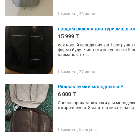
Шымкент, 30 июля
продам рюкзак для туризма,школ
15 999 ₸
как новый правда внутри 1 раз ручка 
форма будут чистыми покупался с Швейцарии, в 25 году. чек потерял имеет очень много
карманов что...
Шымкент, 27 июля
Рюкзак сумки молодежные!
6 000 ₸
Срочно продам рюкзаки для молодежи.
и коричневый. Звонить и писать на по
Шымкент, 5 августа