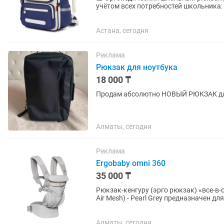
учётом всех потребностей школьника: Ортопедическая спинка и регулируемая нагрудная
застёжка со сигнальным...
Астана, сегодня
Реклама
Рюкзак для ноутбука
18 000 ₸
Продам абсолютно НОВЫЙ РЮКЗАК для 
Алматы, сегодня
Реклама
Ergobaby omni 360
35 000 ₸
Рюкзак-кенгуру (эрго рюкзак) «все-в-
Air Mesh) - Pearl Grey предназначен 
Classic «растет»...
Алматы, сегодня