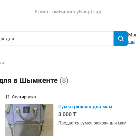
Клиентам
Бизнесу
Kaspi Гид
Мой
Шы
ки
 для в Шымкенте
(8)
Сортировка
Сумка рюкзак для мам
3 000 ₸
Продается сумка рюкзак для мам