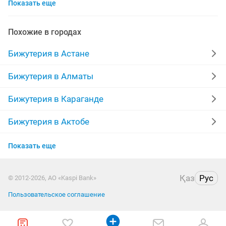
Показать еще
колье
камни
зажимы
комплект
новое
набор
натуральная
серебро
красивая
Похожие в городах
серьги сережки
кольцо с из
кольцы
Бижутерия в Астане
для бижутерии
новые наборы
набор для
Бижутерия в Алматы
серь
925 серебро
цепи
из бисера
Бижутерия в Караганде
детские серьги
украшен
изо
люкс
Бижутерия в Актобе
Бижутерия в Актау
бужитерия
Показать еще
Бижутерия в Павлодаре
Қаз
Рус
© 2012-2026, АО «Kaspi Bank»
Бижутерия в Уральске
Пользовательское соглашение
Бижутерия в Атырау