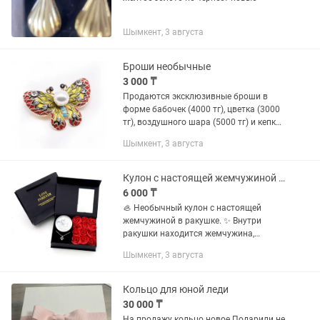
Шымкент, 3 августа
Броши необычные
3 000 ₸
Продаются эксклюзивные броши в
форме бабочек (4000 тг), цветка (3000
тг), воздушного шара (5000 тг) и кепки
(2000 тг). Состав: ювелирный сплав,
Шымкент, 3 августа
жемчуг, эмаль
Кулон с настоящей жемчужиной в ракушке
6 000 ₸
🦪 Необычный кулон с настоящей
жемчужиной в ракушке. ✨ Внутри
ракушки находится жемчужина,
которую можно открыть
Шымкент, 3 августа
самостоятельно и поместить в кулон.
💖 Красивый и оригинальный подарок
для девушки,...
Кольцо для юной леди
30 000 ₸
На продажу кольцо новое Подарили не