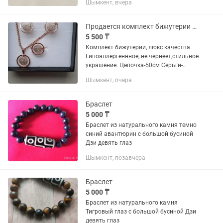
Шымкент, вчера
Продается комплект бижутерии люкс качества
5 500 ₸
Комплект бижутерии, люкс качества.
Гипоаллергеннное, не чернеет,стильное
украшение. Цепочка-50см Серьги-
английская застежка Кольцо-18
Шымкент, вчера
размер Все вопросы по номеру на
Браслет
5 000 ₸
Браслет из натурального камня темно
синий авантюрин с большой бусиной
Дзи девять глаз
Шымкент, позавчера
Браслет
5 000 ₸
Браслет из натурального камня
Тигровый глаз с большой бусиной Дзи
девять глаз