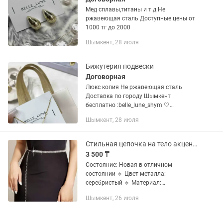
Мед сплавы,титаны и т.д Не
ржавеющая сталь Доступные цены от
1000 тг до 2000
Шымкент, 28 июля
Бижутерия подвески
Договорная
Люкс копия Не ржавеющая сталь
Доставка по городу Шымкент
бесплатно :belle_lune_shym 🤍
Доступные цены Цена начинается с
Шымкент, 28 июля
1000 тг Жду вас в своем инстаграме
там я выкладываю еще больше 🧸
Стильная цепочка на тело акцент, который привлечет взгляды!
3 500 ₸
Состояние: Новая в отличном
состоянии 🔹 Цвет металла:
серебристый 🔹 Материал:
гипоаллергенный сплав сталь 🔹
Шымкент, 26 июля
Регулируется по размеру — подходит
на любую фигуру 🔹 Идеально для: –
фотосессий – под топы,...