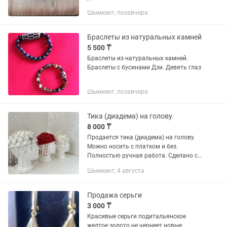
Шымкент, позавчера
Браслеты из натуральных камней
5 500 ₸
Браслеты из натуральных камней.
Браслеты с бусинами Дзи. Девять глаз
Шымкент, позавчера
Тика (диадема) на голову.
8 000 ₸
Продается тика (диадема) на голову.
Можно носить с платком и без.
Полностью ручная работа. Сделано с
плоскогубцами и с любовью. А также
Шымкент, 4 августа
шикарный аксессуар для свадебных
напряжений. В наличии есть все...
Продажа серьги
3 000 ₸
Красивые серьги подитальянское
желтое золото не чернеет новые