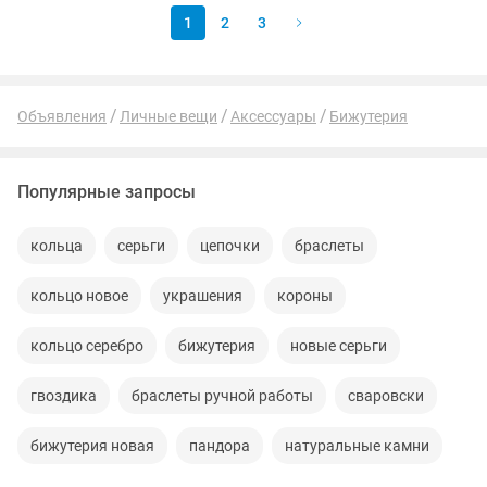
1
2
3
Объявления
Личные вещи
Аксессуары
Бижутерия
Популярные запросы
кольца
серьги
цепочки
браслеты
кольцо новое
украшения
короны
кольцо серебро
бижутерия
новые серьги
гвоздика
браслеты ручной работы
сваровски
бижутерия новая
пандора
натуральные камни