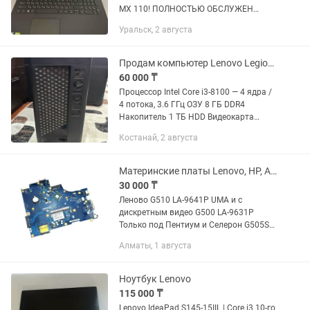
MX 110! ПОЛНОСТЬЮ ОБСЛУЖЕН
НАСТРОЕН ГОТОВ ! УРАЛЬСК АКСАЙ
Уральск, 2 августа
ДОСТАВКА
Продам компьютер Lenovo Legion T530-28ICB
60 000 ₸
Процессор Intel Core i3-8100 — 4 ядра /
4 потока, 3.6 ГГц ОЗУ 8 ГБ DDR4
Накопитель 1 ТБ HDD Видеокарта
NVIDIA GeForce GTX 1050 2 ГБ
Костанай, 2 августа
Материнская плата Intel B360 Привод
DVD-RW Сеть Gigabit Ethernet ОС...
Материнские платы Lenovo, HP, Asus, Samsung, Sony, Dell
30 000 ₸
Леново G510 LA-9641P UMA и с
дискретным видео G500 LA-9631P
Только под Пентиум и Селерон G505S
LA-A091P G560, G570, G575 G580, G585
Алматы, 1 августа
LA-7981P, LA-7982P G780 LA-7983P Z500
LA-9063P,...
Ноутбук Lenovo
115 000 ₸
Lenovo IdeaPad S145-15IIL | Core i3 10-го