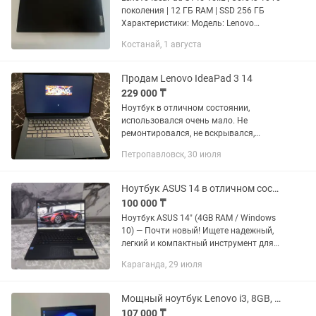
поколения | 12 ГБ RAM | SSD 256 ГБ
Характеристики: Модель: Lenovo
IdeaPad S145-15IIL Экран: 15,6”
Костанай, 1 августа
Процессор: Intel Core i3-1005G1 (10-е
поколение) ...
Продам Lenovo IdeaPad 3 14
229 000 ₸
Ноутбук в отличном состоянии,
использовался очень мало. Не
ремонтировался, не вскрывался,
работает без зависаний и каких-либо
Петропавловск, 30 июля
проблем. Характеристики: • Intel Core
i3-1115G4 • 8 ГБ оперативной...
Ноутбук ASUS 14 в отличном состоянии!! 256GB
100 000 ₸
Ноутбук ASUS 14" (4GB RAM / Windows
10) — Почти новый! Ищете надежный,
легкий и компактный инструмент для
повседневных дел? Продаю
Караганда, 29 июля
современный ноутбук ASUS в
идеальном состоянии (пользовались
очень...
Мощный ноутбук Lenovo i3, 8GB, 256GB SSD, GeForce MX150 (2GB)
107 000 ₸