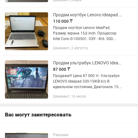
Шымкент, вчера
комплекте: зарядное устройство Есть
нюанс: ноутбук...
Продам ноутбук Lenovo Ideapad 15,6inch
110 000 ₸
Продам ноутбук Lenovo IdeaPad.
Размер экрана 15,6 inch. Процессор
Intel Core i3-1005G1. ОЗУ - 8гб. SSD
-256гб. HDD -1тб. В комплекте ноутбук,
Шымкент, 2 августа
оригинальное зарядное устройство,
мышка, коврик для...
Продам ультрабук LENOVO Ideapad 330-15IKB (идеал)
87 000 ₸
Продажа!!! Цена 87 000 тг. Ультрабук
LENOVO Ideapad 330-15IKB б/у В
идеальном состоянии, Диагональ 15.6"
1920x1080 FULL HD Процессор Intel
Шымкент, 16 июля
CORE i3 8130U 2.20 GНz Turbo Boost
3.40 GНz 2 ядра/ 4...
Вас могут заинтересовать
Реклама