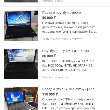
Алматы, вчера
состоянии, всё работает исправно.
Подходит для учебы,...
Продам ноутбук Lenovo
50 000 ₸
Ноутбук Lenovo g 50-70 Батарею
держит 2 часа, так же может работать
от зарядного (есть в комплекте) Экран
целый, без трещин или царапин
Усть-Каменогорск, 5 августа
Работает достаточно быстро
Процессор: Intel Core i3-4030U...
Ноутбук для учебы и работы
60 000 ₸
INTEL CORE i3-3110M @ 2.40 GHz OZY
8gb HDD 500gb INTEL HD GRAPHICS
4000 В ХОРОШЕМ СОСТОЯНИИ
БАТАРЕЯ ДЕРЖИТ 👍 WINDOWS 10 Pro
Уральск, 4 августа
ОБСЛУЖЕН НАСТРОЕН ГОТОВ
УРАЛЬСК АКСАЙ ДОСТАВКА
Продам Стильный Ноутбук [ Lenovo V330 ]
110 000 ₸
Стильный, ШУСТРЫЙ Ноутбук Lenovo
V330, 15.6-ти дюймовым дисплеем (
FULL HD ), быстрым процессором Intel