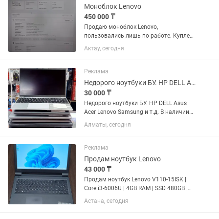
Моноблок Lenovo
450 000 ₸
Продаю моноблок Lenovo,
пользовались лишь по работе. Куплен
2023 году в хорошем состоянии.
Актау, сегодня
Процессор: Intel Core i3-1220P (12-е
поколение).
Реклама
Недорого ноутбуки БУ. HP DELL Asus Acer Lenovo Samsung и т.д.
30 000 ₸
Недорого ноутбуки БУ. HP DELL Asus
Acer Lenovo Samsung и т.д. В наличии
10-15шт известных брендов Acer Asus
Алматы, сегодня
HP DELL Lenovo и т.д. Цены разные, в
зависимости от параметров и
состояния ноутбуков Есть...
Реклама
Продам ноутбук Lenovo
43 000 ₸
Продам ноутбук Lenovo V110-15ISK |
Core i3-6006U | 4GB RAM | SSD 480GB |
15.6" HD | в хорошем рабочем
Астана, сегодня
состоянии. Характеристики: • Модель:
Lenovo V110-15ISK (80TL) • Экран: 15.6"