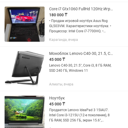
Radeon (TM)...
Core i7 Gtx1060 FullHd 120Hz Игровой Ноутбук Asus Rog
180 000 ₸
• Продам игровой ноутбук Asus Rog
GL503VM. Характеристики ноутбука: •
Процессор: Intel Core i7-7700HQ. •
Видеокарта: Дискретная Nvidia Geforce
Караганда, вчера
GTX 1060 Мощнее чем Gtx 1050 и 1650
серии. • Памяти:...
Моноблок Lenovo C40-30, 21.5, Core i3, 8 ГБ RAM, SSD 240 ГБ, Windows 11
45 000 ₸
Lenovo C40-30, 21.5", Core i3, 8 ГБ RAM,
SSD 240 ГБ, Windows 11
Алматы, вчера
Ноутбук
45 000 ₸
Продается Lenovo IdeaPad 3 15IAU7.
Intel Core i3-1215U (12-е поколение), 8
ГБ RAM, SSD 256 ГБ, экран 15.6",
Windows 11 Home. Ноутбук в отличном