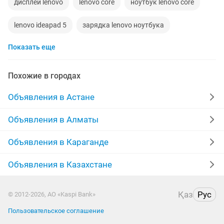
дисплей lenovo
lenovo core
ноутбук lenovo core
lenovo ideapad 5
зарядка lenovo ноутбука
Показать еще
ноутбук lenovo intel
клавиатура lenovo
lenovo 8
мощный ноутбук lenovo
Похожие в городах
Объявления в Астане
Объявления в Алматы
Объявления в Караганде
Объявления в Казахстане
Қаз
Рус
© 2012-2026, АО «Kaspi Bank»
Пользовательское соглашение