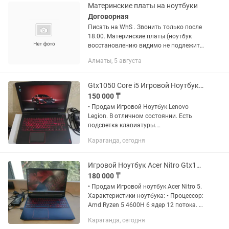
HD • Процессор:...
Материнские платы на ноутбуки
Договорная
Писать на WhS . Звонить только после
18.00. Материнские платы (ноутбук
восстановлению видимо не подлежит!),
Рабочие на 100%, можно с
Алматы, 5 августа
процессором и ОЗУ, Можно и с
корпусом (в плохом состоянии!): 1....
Gtx1050 Core i5 Игровой Ноутбук Lenovo Legion Леново Легион
150 000 ₸
• Продам Игровой Ноутбук Lenovo
Legion. В отличном состоянии. Есть
подсветка клавиатуры.
Характеристики ноутбука: • Процессор:
Караганда, сегодня
Intel Core i5-7300HQ • Видеокарта: 1.
Дискретная Nvidia Geforce GTX...
Игровой Ноутбук Acer Nitro Gtx1650Ti Ryzen5 FullHD 144Hz
180 000 ₸
• Продам Игровой ноутбук Acer Nitro 5.
Характеристики ноутбука: • Процессор:
Amd Ryzen 5 4600H 6 ядер 12 потока. •
Видеокарты: 1. Дискретная Nvidia
Караганда, сегодня
Geforce GTX 1650TI. 2. Встройка AMD