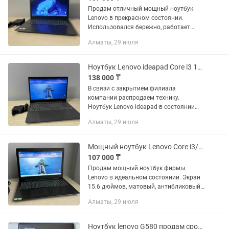
Продам отличный мощный ноутбук
Lenovo в прекрасном состоянии.
Использовался бережно, работает
очень быстро и тихо. Главная
Алматы, 29 июля
особенность этой модели —
видеокарта NVIDIA GeForce MX150,
которая позволяет...
Ноутбук Lenovo ideapad Core i3 10gen, 8GB, 256GB SSD, Видеокарта 4GB
138 000 ₸
В связи с закрытием филиала
компании распродаем технику.
Ноутбук Lenovo ideapad в состоянии
нового, пролежал в запасе компании, в
Алматы, 29 июля
наличии 5 штук! Экран 15.6 дюймов,
матовый, антибликовый. Разрешение...
Мощный ноутбук Lenovo Core i3/8GB/256GB SSD/Nvidia Geforce
107 000 ₸
Продам мощный ноутбук фирмы
Lenovo в идеальном состоянии. Экран
15.6 дюймов, матовый, антибликовый.
Изображение яркое и насыщенное.
Алматы, 29 июля
Отличная встроенная акустика от
фирмы Dolby Digital. Процессор...
Ноутбук lenovo G580 продам срочно