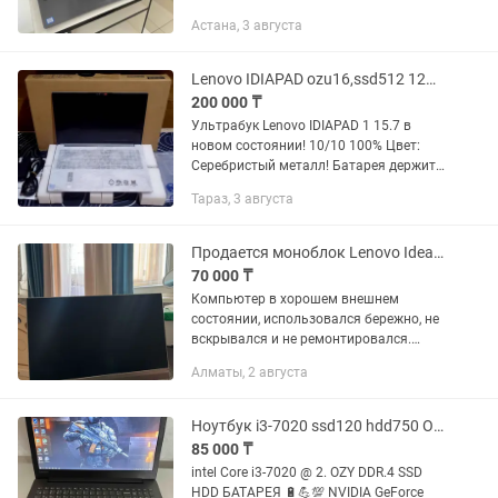
Core I3! Он способен справиться с
Астана, 3 августа
любыми задачами! • Модель: Lenovo
V330! • Состояние...
Lenovo IDIAPAD ozu16,ssd512 12Gen 2025!
200 000 ₸
Ультрабук Lenovo IDIAPAD 1 15.7 в
новом состоянии! 10/10 100% Цвет:
Серебристый металл! Батарея держит:
5-6 часа! Включается очень быстро 5
Тараз, 3 августа
секунд! Процессор - Intel Core i3-1215U
1.20GHz + turbo...
Продается моноблок Lenovo IdeaCentre AIO 520-22ICB
70 000 ₸
Компьютер в хорошем внешнем
состоянии, использовался бережно, не
вскрывался и не ремонтировался.
Подойдет для учебы, офиса или
Алматы, 2 августа
домашнего использования. Из
нюансов: в связи с возрастом
работает...
Ноутбук i3-7020 ssd120 hdd750 OZY 8gb
85 000 ₸
intel Core i3-7020 @ 2. OZY DDR.4 SSD
HDD БАТАРЕЯ 🔋💪💯 NVIDIA GeForce