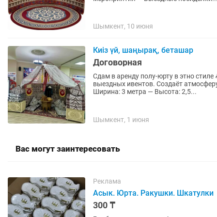
Шымкент, 10 июня
Киіз үй, шаңырақ, беташар
Договорная
Сдам в аренду полу-юрту в этно стиле 🏕️ Идеально для мероприятий, фотозон, праздни
выездных ивентов. Создаёт атмосферу уюта и
Ширина: 3 метра — Высота: 2,5...
Шымкент, 1 июня
Вас могут заинтересовать
Реклама
Асык. Юрта. Ракушки. Шкатулки
300 ₸