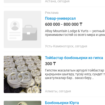
Астана, сегодня
Реклама
Повар-универсал
600 000 - 800 000 ₸
Altay Mountain Lodge & Yurts — уютны
принимаем гостей со всего мира и це
📅 Сезон: с середины...
Усть-Каменогорск, сегодня
Тойбастар бонбоньерки из гипса
300 ₸
Гипстен жасалатын әртүрлі тойбастар 
қырқынан шығару, тұсау кесу, сүндет 
шкатулкалар бар.. заказ беру...
Алматы, сегодня
Бонбоньерки Юрта