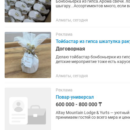
Бонбоньерка из гипса.Арома свечи. 
шыгару...Ассортиментов много, если 
выбору... Дизайн по вашему желанию, 
Алматы, сегодня
Реклама
Тойбастар из гипса шкатулка ра
Договорная
Делаю тойбастар бонбоньерки из гипс
детские мероприятие тоже есть карус
праздничный стол и подарит...
Алматы, сегодня
Реклама
Повар-универсал
600 000 - 800 000 ₸
Altay Mountain Lodge & Yurts — уютны
принимаем гостей со всего мира и це
📅 Сезон: с середины...