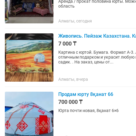
Аренда / прокат половина юрты. Мож
область
Алматы, сегодня
Живопись. Пейзаж Казахстана. 
7 000 ₸
Картина с юртой. Бумага. Формат А-3. Акв
отличным подарком и украсит любую комнату. Также имеются поделки для
садик. . На заказ, цены от...
Алматы, вчера
Продам юрту 8қанат 66
700 000 ₸
Юрта почти новая, 8қанат 6×6