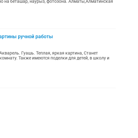
но на беташар, наурыз, фотозона. Алматы,Алматинская
Картины ручной работы
арель. Гуашь. Теплая, яркая картина, Станет
 детей, в школу и