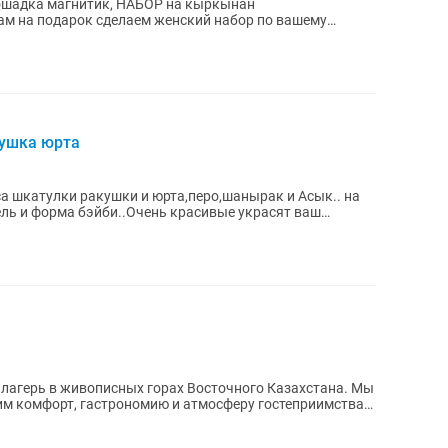
лошадка магнитик, НАБОР на кыркынан
вам на подарок сделаем женский набор по вашему
любой...
кушка юрта
а шкатулки ракушки и юрта,перо,шанырак и Асык.. на
ель и форма бэйби..Очень красивые украсят ваш
й лагерь в живописных горах Восточного Казахстана. Мы
ним комфорт, гастрономию и атмосферу гостеприимства.