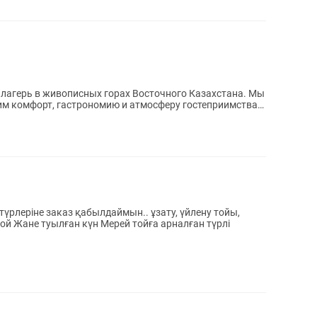
й лагерь в живописных горах Восточного Казахстана. Мы
ним комфорт, гастрономию и атмосферу гостеприимства.
түрлеріне заказ қабылдаймын.. ұзату, үйлену тойы,
той Жане туылған күн Мерей тойға арналған түрлі