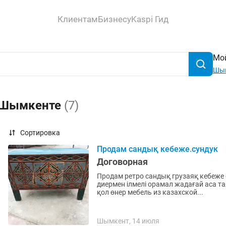
Клиентам
Бизнесу
Kaspi Гид
Мой
Шы
в Шымкенте
(7)
Сортировка
Продам сандық кебеже.сундук
Договорная
Продам ретро сандық грузаяқ кебеже 
диермен ілмелі орамал жадағай аса таяқ қоржын керме түскиіз сырмақ текемет тағы басқа
қол өнер мебель из казахской...
Шымкент, 14 июля