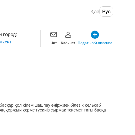
Қаз
Рус
 город:
мкент
Чат
Кабинет
Подать объявление
басқұр қол кілем шашпау өңіржиек білезік кельсаб