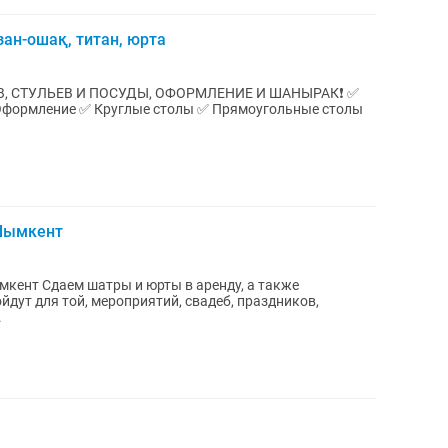
зан-ошақ, титан, юрта
В, СТУЛЬЕВ И ПОСУДЫ, ОФОРМЛЕНИЕ И ШАНЫРАК❗️ ✅
 Шымкент
ду, а также
дут для той, мероприятий, свадеб, праздников,
..