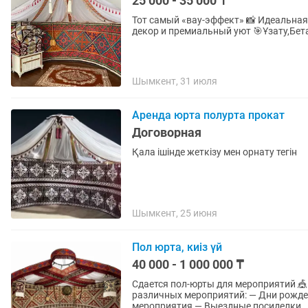
25 000 - 35 000 ₸
Тот самый «вау-эффект» 📸 Идеальна
декор и премиальный уют 🎯Ұзату,Бет
Шымкент, 31 июля
Аренда юрта полурта прокат
Договорная
Қала ішінде жеткізу мен орнату тегін
Шымкент, 25 июня
Пол юрта, киіз үй
40 000 - 1 000 000 ₸
Сдается пол-юрты для мероприятий 🎪 Предлагаем в аренду пол-юрты (половина юрты) дл
различных мероприятий: — Дни рожде
мероприятия — Выездные посиделки..