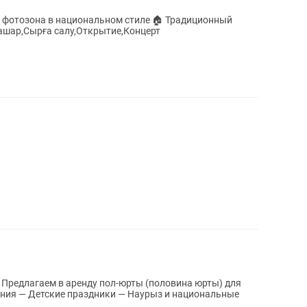
я фотозона в национальном стиле 🏠 Традиционный
ашар,Сырға салу,Открытие,Концерт
я
ния — Детские праздники — Наурыз и национальные
.