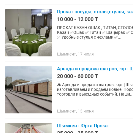
Прокат посуды, столы,стулья, ка
10 000 - 12 000 ₸
ПРОКАТ КАЗАН ОШАК , ТИТАН, СТОЛО
Казан ✅Ошак ✅ Титан ✅ Шаңырақ ✅ Оформление ✅ Круглые столы ✅ Прямоугольные столы
✅ Удобные стулья с чехлами ✅...
Шымкент, 17 июля
Аренда и продажа шатров, юрт
20 000 - 60 000 ₸
⛺ Аренда и продажа шатров, юрт | Шымкент Сдаем шатры и юрты в арен
изготавливаем и продаем новые. Подой
торговли и выездных событий. Наши.
Шымкент, 13 июня
Шымкент Юрта Прокат