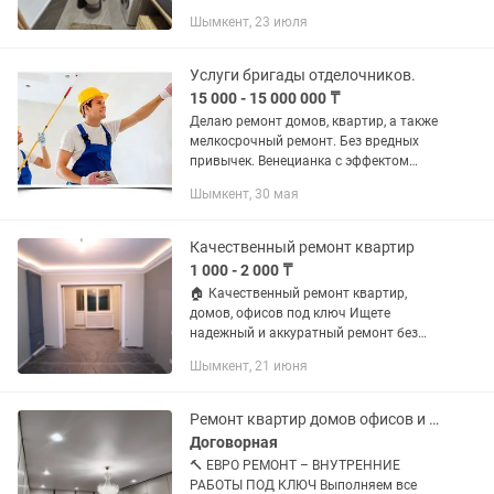
отделочных работ: - Штукатурка,
Шымкент, 23 июля
шпаклёвка - Покраска стен и потолков -
Поклейка обоев любой...
Услуги бригады отделочников.
15 000 - 15 000 000 ₸
Делаю ремонт домов, квартир, а также
мелкосрочный ремонт. Без вредных
привычек. Венецианка с эффектом
шелка. Декоративную штукатурка,
Шымкент, 30 мая
Кафель, Левкас, обои, плинтуса,
обдирку стен и потолков, галтели,...
Качественный ремонт квартир
1 000 - 2 000 ₸
🏠 Качественный ремонт квартир,
домов, офисов под ключ Ищете
надежный и аккуратный ремонт без
лишних проблем? Мы выполняем
Шымкент, 21 июня
внутреннюю отделку любой сложности
— от частичного до полного ремонта.
🔧...
Ремонт квартир домов офисов и т. Д
Договорная
🔨 ЕВРО РЕМОНТ – ВНУТРЕННИЕ
РАБОТЫ ПОД КЛЮЧ Выполняем все