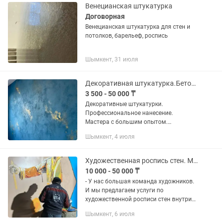
Выравнивание...
Венецианская штукатурка
Договорная
Венецианская штукатурка для стен и
потолков, барельеф, роспись
Шымкент, 31 июля
Декоративная штукатурка.Бетон.Шелк.Песок.Зара.Травертин.
3 500 - 50 000 ₸
Декоративные штукатурки.
Профессиональное нанесение.
Мастера с большим опытом.
Выполняем работы по декоративной
Шымкент, 4 июля
отделке стен и потолков: -венецианская
штукатурка под мрамор; -леонардо,...
Художественная роспись стен. Мурал. Художник. Оформление стен школ.
10 000 - 50 000 ₸
- У нас большая команда художников.
И мы предлагаем услуги по
художественной росписи стен внутри
домов, квартир, ресторанов, бутиков,
Шымкент, 6 июля
офисов, стен школ и детских садов и в