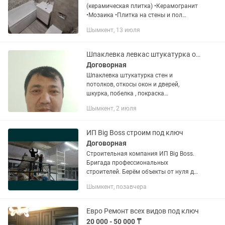
(керамическая плитка) •Керамогранит
•Мозаика •Плитка на стены и пол
•Укладка «ёлочкой», по диагонали, с
Шымкент, 13 июля
рисунком Дополнительные работы
•Подрезка плитки •Установка
уголков,...
Шпаклевка левкас штукатурка откосы покраска водоэмульсия побелка демонтаж
Договорная
Шпаклевка штукатурка стен и
потолков, откосы окон и дверей,
шкурка, побелка , покраска
водоэмульсия,краска, цоколь, отмозка,
Шымкент, 2 июля
демонтаж, уборка территории,
вскопать участок, покос травы,
обрезка,...
ИП Big Boss строим под ключ
Договорная
Строительная компания ИП Big Boss.
Бригада профессиональных
строителей. Берём объекты от нуля до
ключа в Шымкенте и области.
Шымкент, позавчера
Работаем официально, качественно и
в срок. Выполняем полный цикл...
Евро Ремонт всех видов под ключ
20 000 - 50 000 ₸