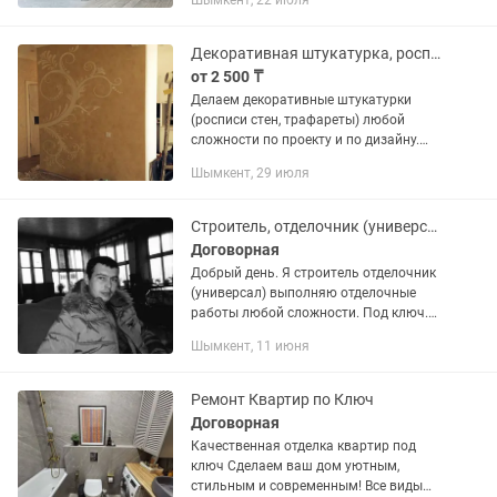
Шымкент, 22 июля
Декоративная штукатурка, роспись стен, трафареты, покраска стен.
от 2 500 ₸
Делаем декоративные штукатурки
(росписи стен, трафареты) любой
сложности по проекту и по дизайну.
Покраска может производиться с
Шымкент, 29 июля
воздушным, безвоздушным
компрессором.
Строитель, отделочник (универсал)
Договорная
Добрый день. Я строитель отделочник
(универсал) выполняю отделочные
работы любой сложности. Под ключ.
Делаю такие виды работ как укладка
Шымкент, 11 июня
плитки (кафеля) любой формат.
Штукатурка стен Хоппер ковшом,...
Ремонт Квартир по Ключ
Договорная
Качественная отделка квартир под
ключ Сделаем ваш дом уютным,
стильным и современным! Все виды