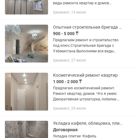
виды ремонта квартир и домов
качественно и аккуратно. ✅
Шымкент, 14 июня
Штукатурка и шпаклёвка стен ✅
Покраска и поклейка обоев ✅ Ламинат,
плитка, линолеум ✅...
Опытная строительная бригада помогаем сделать ремонт и стройка под ключ.
900 - 5 000 ₸
Предлагаем ремонт и строительство
под ключ.Строительная бригада с
Узбекистана.Выполняем все виды
строительных работ, быстро и в срок.
Шымкент, 27 июля
Наши услуги: Черновые работы,
Стяжка, штукатурка, перегородки....
Косметический ремонт квартир
1 000 - 2 000 ₸
Предлагаю косметический ремонт.
Ремонт квартир, домов. Что я умею:
Декоративная штукатурка, побелка-
покраска стен-потолков, галтели,
Шымкент, 29 июля
колеровка стен, монтаж-демонтаж
обоев, шпатлевка стен,...
Укладка кафеля, облицовка, плиточный
Договорная
Укладка плитки •Кафель