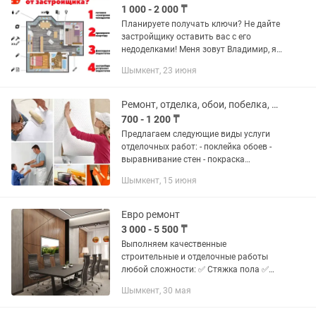
1 000 - 2 000 ₸
Планируете получать ключи? Не дайте
застройщику оставить вас с его
недоделками! Меня зовут Владимир, я
строитель с 30-летним стажем. Я
Шымкент, 23 июня
прошел путь от мастера до прораба и
знаю все «хитрости»...
Ремонт, отделка, обои, побелка, евроремонт, быстро и качественно.
700 - 1 200 ₸
Предлагаем следующие виды услуги
отделочных работ: - поклейка обоев -
выравнивание стен - покраска
(эмульсия) и побелка стен, потолков -
Шымкент, 15 июня
штукатурка, шпатлевка - плинтуса,
галтели -...
Евро ремонт
3 000 - 5 500 ₸
Выполняем качественные
строительные и отделочные работы
любой сложности: ✅ Стяжка пола ✅
Наливной пол ✅ Укладка кафеля и
Шымкент, 30 мая
керамогранита ✅ Укладка ламината,
паркета, паркетной доски ✅