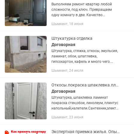
Выполняем ремонт квартир любой
сложности, под ключ. Превращаем
одну комнату в две. Качество
выполняемых работ. Ремонтируем от
Шымкент, 18 июня
начала до конца без задержки срока.
ВЫПОЛНЯЕМ ВСЕ ВИДЫ...
Штукатурка отделка
Договорная
Штукатурка, стяжка, откосы, эмульсия,
ламинат, обои, шпатлевка,
гипсокартон, кафель и много чего.
Демонтаж стен, стяжка, бетона,
Шымкент, 24 июля
перегородки и т/д звоните узнавайте.
Аккуратно качественно чисто...
Откосы.покраска шпаклевка.плинтуса.Линолеум
Договорная
Штукатурка, шпаклевка ламинат
покраска стен,обои, линолеум, плинтус
напольный,налетели.Сантехник,электр
ик
Шымкент, 23 июня
Экспертная приемка жилья. Опыт прораба 30 л. Сэкономлю вам деньги!