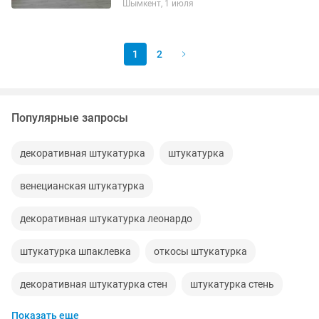
Шымкент, 1 июля
шпаклевка, гипсокартон, ЕВРО
РЕМОНТ. Быстро качественно и...
1
2
Популярные запросы
декоративная штукатурка
штукатурка
венецианская штукатурка
декоративная штукатурка леонардо
штукатурка шпаклевка
откосы штукатурка
декоративная штукатурка стен
штукатурка стень
Показать еще
декоративная штукатурка шелк
шелк штукатурка