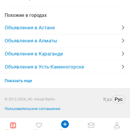
штукатурка стен маяк
штукатурка демонтаж
Похожие в городах
ремонт штукатурка
Объявления в Астане
декоративная штукатурка венецианка
Объявления в Алматы
штукатурка фасадов
поклейка обоев штукатурка
Объявления в Караганде
штукатурка покраска
штукатурка шпатлевка
Объявления в Усть-Каменогорске
Объявления в Актау
штукатурка потолка
Показать еще
Объявления в Костанае
покраска декоративная штукатурка
Қаз
Рус
© 2012-2026, АО «Kaspi Bank»
Объявления в Павлодаре
декаративная штукатурка
Пользовательское соглашение
Объявления в Уральске
ремонт стяжка штукатурка
стяжка пола штукатурка