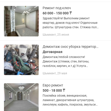
других помещениях. Роспись...
Ремонт под ключ
60 000 - 150 000 ₸
Здравствуйте! Выполним ремонт
квартир, домов под ключ! Отделочные
работы. Штукатурка стен. Стяжка пола,
наливной пол. Шпаклевка стен Монтаж
Шымкент, 25 июня
гипсокартона. Ламинат Паркет
Электро-монтажные...
Демонтаж снос уборка территории ломаем Разрушение ! Грузчики и разнорабочие
Договорная
Демонтаж/любой сложности!
Демонтаж (стяжки, стен, бетоны,
газоблок, кирпич, и.т.д) Услуга
перфоратора и отбойника! Уборка
Шымкент, 29 мая
территории Снос (домов, зданий,
фундамент, гараж, сарай и.т.д)! Само
вывоз...
Евро ремонт
500 - 18 000 ₸
Поклейка обоев, венецианская,
ламинат, декоративная штукатурка,
линолеум, кафель, покраска, эмульсия
потолков,стен, галтель, плюнтус,