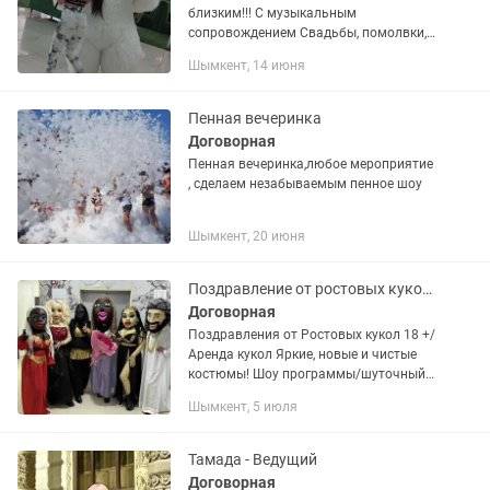
близким!!! С музыкальным
сопровождением Свадьбы, помолвки,
Юбилеи, Дни рождения Вечеринки
Шымкент, 14 июня
частные, корпоративные Школьные
праздники Новогодние,
рождественские...
Пенная вечеринка
Договорная
Пенная вечеринка,любое мероприятие
, сделаем незабываемым пенное шоу
Шымкент, 20 июня
Поздравление от ростовых кукол/аренда кукол
Договорная
Поздравления от Ростовых кукол 18 +/
Аренда кукол Яркие, новые и чистые
костюмы! Шоу программы/шуточный
стриптиз от ростовых кукол/sexy show
Шымкент, 5 июля
Тамада - Ведущий
Договорная