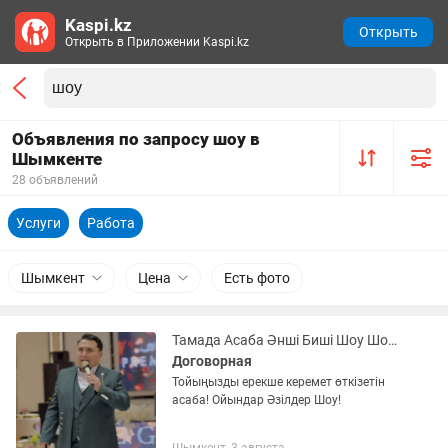
Kaspi.kz
Открыть
Открыть в Приложении Kaspi.kz
Объявления по запросу шоу в
Шымкенте
28 объявлений
Услуги
Работа
Шымкент
Цена
Есть фото
Тамада Асаба Әнші Биші Шоу Шоумен Ойындар
Договорная
Тойыңызды ерекше керемет өткізетін
асаба! Ойындар Әзілдер Шоу!