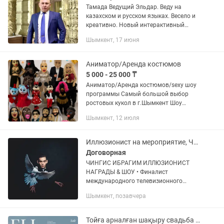
Тамада Ведущий Эльдар. Веду на
казахском и русском языках. Весело и
креативно. Новый интерактивный
формат ведения торжества.
Шымкент, 17 июня
Викторины, интерактивы, конкурсы и
задания. Стаж работы более 15 лет в...
Аниматор/Аренда костюмов
5 000 - 25 000 ₸
Аниматор/Аренда костюмов/sexy шоу
программы Самый большой выбор
ростовых кукол в г.Шымкент Шоу
программы для мужчин! Шуточные
Шымкент, 12 июля
стриптизы sexy Мулатка Наоми
Красотка Бьянка Кайрат Нуртас-2
куклы Стрип...
Иллюзионист на мероприятие, Чингис Ибрагим Шымкент фокусник
Договорная
ЧИНГИС ИБРАГИМ ИЛЛЮЗИОНИСТ
НАГРАДЫ & ШОУ • Финалист
международного телевизионного
проекта Central Asia‘s Got Talent. •
Шымкент, позавчера
Чемпион международного фестиваля
иллюзионистов «Тайны востока» в
центральной...
Тойға арналған шақыру свадьба той приглашение для гостей