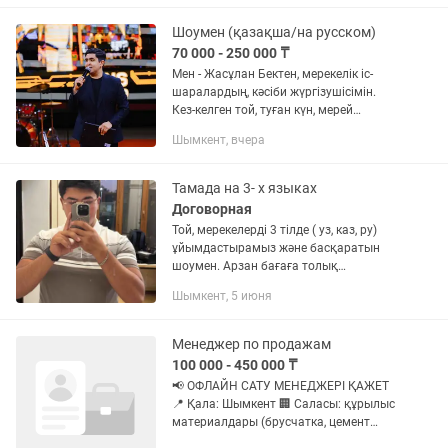
тамада мен ұйымдастырудың...
Шоумен (қазақша/на русском)
70 000 - 250 000 ₸
Мен - Жасұлан Бектен, мерекелік іс-
шаралардың, кәсіби жүргізушісімін.
Кез-келген той, туған күн, мерей
тойларыңызды жоғарғы деңгейде
Шымкент, вчера
өткізгіңіз келсе, хабарласыңыз! Я -
Жасулан Бектен,...
Тамада на 3- х языках
Договорная
Той, мерекелерді 3 тілде ( уз, каз, ру)
ұйымдастырамыз және басқаратын
шоумен. Арзан бағаға толық
ұйымдастырым береміз
Шымкент, 5 июня
Менеджер по продажам
100 000 - 450 000 ₸
📢 ОФЛАЙН САТУ МЕНЕДЖЕРІ ҚАЖЕТ
📍 Қала: Шымкент 🏢 Саласы: құрылыс
материалдары (брусчатка, цемент
және т.б.) 💰 Жалақы: 100 000 ₸ + %