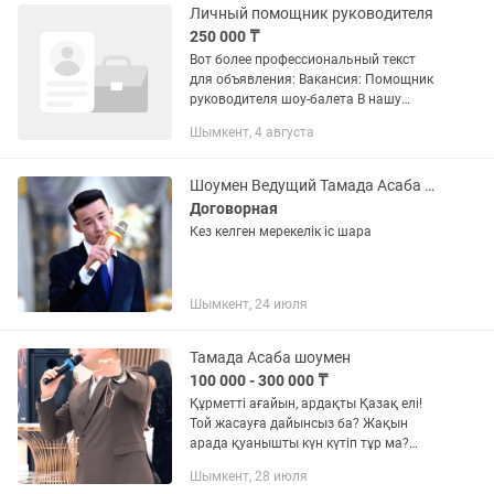
Личный помощник руководителя
250 000 ₸
Вот более профессиональный текст
для объявления: Вакансия: Помощник
руководителя шоу-балета В нашу
команду требуется помощник
Шымкент, 4 августа
руководителя. Ищем ответственную,
организованную и энергичную
девушку,...
Шоумен Ведущий Тамада Асаба каз рус
Договорная
Кез келген мерекелік іс шара
Шымкент, 24 июля
Тамада Асаба шоумен
100 000 - 300 000 ₸
Құрметті ағайын, ардақты Қазақ елі!
Той жасауға дайынсыз ба? Жақын
арада қуанышты күн күтіп тұр ма?
Тойыңыз ерекше, есте қаларлық
Шымкент, 28 июля
форматта өткенін қалайсыз ба? Кәсіби