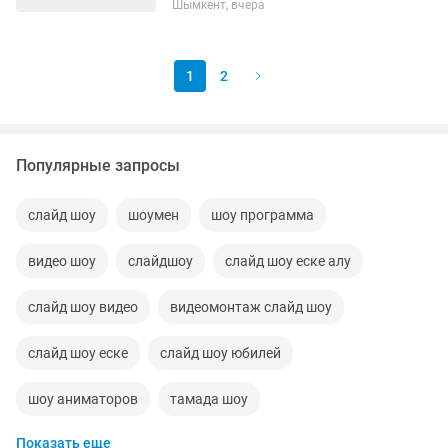
Шымкент, вчера
продажадан 🕙 Жұмыс уақыты: 10:00–
18:00 🏢 Жұмыс орны: шоурум...
1
2
Популярные запросы
слайд шоу
шоумен
шоу программа
видео шоу
слайдшоу
слайд шоу еске алу
слайд шоу видео
видеомонтаж слайд шоу
слайд шоу еске
слайд шоу юбилей
шоу аниматоров
тамада шоу
Показать еще