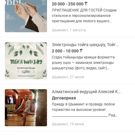
20 000 - 250 000 ₸
ПРИГЛАШЕНИЕ ДЛЯ ГОСТЕЙ Создам
стильное и персонализированное
приглашение для любого вашего
события: 💍 Свадьба тойбастар 🎂
Шымкент, 1 августа
День рождения / Юбилей 🏢
Корпоратив / Тимбилдинг 🎉 Вечеринка
/ Тематическая...
Электронды тойға шақыру, Тойга шакыру, Пригласительные
2 000 - 10 000 ₸
Сіздің тойыңызды ерекше форматта
ұсыну үшін — заманауи электронды
шақыртулар (фото, видео, сайт)
жасаймыз! Қызмет түрлері: Үйлену той
Шымкент, 27 июля
Қыз ұзату Тұсау кесер Тілашар Сүндет
той Мерейтой Қоныс...
Алматинский ведущий Алексей Кожемякин в Шымкенте
Договорная
Приеду в Шымкент и проведу любое
торжество на высоком уровне!
_____________________________________ Рад
приветствовать всех, кто занят
Шымкент, 19 июня
подготовкой к торжеству (свадьбе,
юбилею, дню рождения,...