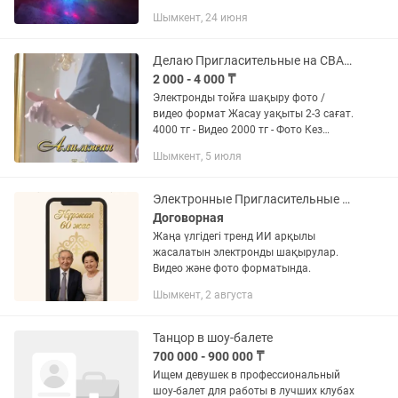
Шымкент, 24 июня
Делаю Пригласительные на СВАДЬБУ, Қыз ұзату, Слайд шоу, любой повод
2 000 - 4 000 ₸
Электронды тойға шақыру фото /
видео формат Жасау уақыты 2-3 сағат.
4000 тг - Видео 2000 тг - Фото Кез
келген шақыру: ✨ Тойға шақыру ✨Қыз
Шымкент, 5 июля
Ұзату ✨ Тұсаукесер, Бесік той ✨Тіл
ашар, Сүндет...
Электронные Пригласительные слайд шоу монтаж видео асқа шақыру еске алу
Договорная
Жаңа үлгідегі тренд ИИ арқылы
жасалатын электронды шақырулар.
Видео және фото форматында.
Шымкент, 2 августа
Танцор в шоу-балете
700 000 - 900 000 ₸
Ищем девушек в профессиональный
шоу-балет для работы в лучших клубах