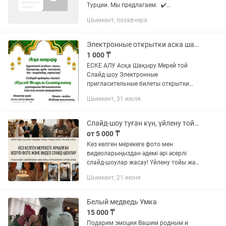
Турции. Мы предлагаем: ✔️
Официальное трудоустройство. ✔️
Шымкент, позавчера
Рабочую визу. ✔️ Медицинскую
страховку. ✔️ Официальный контракт.
✔️...
Электронные открытки аска шакыру еске алу жаназа мерей той слайд шоу
1 000 ₸
ЕСКЕ АЛУ Асқа Шақыру Мерей той
Слайд шоу Электронные
пригласительные билеты открытки
Тойға шақыру Поздравление с
Шымкент, 31 июля
юбилеем пригласительные на свадьбу
и т.д. памятное видео Не дорого и
качественно. Срок...
Слайд-шоу туған күн, үйлену тойы, қыз ұзату
от 5 000 ₸
Кез келген мерекеге фото мен
видеоларыңыздан әдемі әрі әсерлі
слайд-шоулар жасау! Үйлену тойы және
Қыз ұзату: Love Story, танысу тарихы,
Шымкент, 21 июня
ата-анаға алғыс роликтері. Туған
күндер мен Мерейтойлар:...
Белый медведь Умка
15 000 ₸
Подарим эмоции Вашим родным и