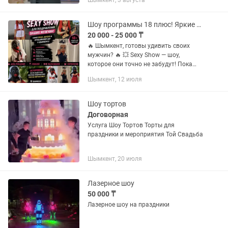
Шымкент, 3 августа
Шоу программы 18 плюс! Яркие поздравления от мужчин/шуточный стриптиз
20 000 - 25 000 ₸
🔥 Шымкент, готовы удивить своих
мужчин? 🔥 💥 Sexy Show — шоу,
которое они точно не забудут! Пока
другие дарят носки и парфюм, вы
Шымкент, 12 июля
подарите эмоции, адреналин и
настоящий вау-эффект! 😈 Яркое
появление,...
Шоу тортов
Договорная
Услуга Шоу Тортов Торты для
праздники и мероприятия Той Свадьба
Шымкент, 20 июля
Лазерное шоу
50 000 ₸
Лазерное шоу на праздники