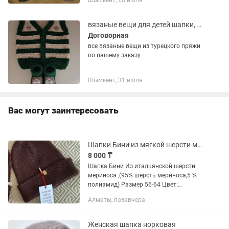
Шымкент, 28 июля
Пушистая кепка (шерсть) - 2000тг
Пушистая шапка белая (шерсть)...
вязаные вещи для детей шапки, свитеры, кофты, кардиганы, следки, пинетки
Договорная
все вязаные вещи из турецкого пряжи
по вашему заказу
Шымкент, 31 июля
Вас могут заинтересовать
Шапки Бини из мягкой шерсти мериноса
8 000 ₸
Шапка Бини Из итальянской шерсти
мериноса ,(95% шерсть мериноса,5 %
полиамид) Размер 56-64 Цвет:
шоколад Ручное вязание Эластичная,:
Алматы, позавчера
с фиксированным отворотом Без шва
Шерсть мягкая, не колется Форма...
Женская шапка норковая