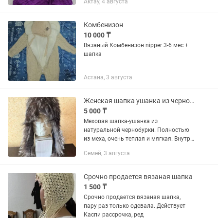
Актау, 4 августа
Подкладка из мягкого трикотажа с
высоким содержанием хлопка 95%.
Снуд в...
Комбенизон
10 000 ₸
Вязаный Комбенизон nipper 3-6 мес +
шапка
Астана, 3 августа
Женская шапка ушанка из чернобурки
5 000 ₸
Меховая шапка-ушанка из
натуральной чернобурки. Полностью
из меха, очень теплая и мягкая. Внутри
— вязаная, комфортная для
Семей, 3 августа
повседневной носки, не колется и
хорошо держит тепло. Размер до...
Срочно продается вязаная шапка
1 500 ₸
Срочно продается вязаная шапка,
пару раз только одевала. Действует
Каспи рассрочка, ред