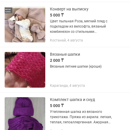
Конверт на выписку
5 000 ₸
Цвет пыльная Роза, мягкий плед с
подкладом из велсофта, вязаный
комбинезон со стильными
деревянными пуговицами - удобный и
Костанай, 4 августа
комфортный можно носить с 56 по 62
размер, благодаря
отворачивающимся...
Вязаные шапки
2 000 ₸
Вязаные летние шапки (кроше)
Караганда, 4 августа
Комплект шапка и снуд
5 000 ₸
Утепленная шапка из вязаного
трикотажа. Пряжа из акрила: легкая,
теплая, гипоаллергенная. Ажурная
вязка. Утеплена синтепоном.