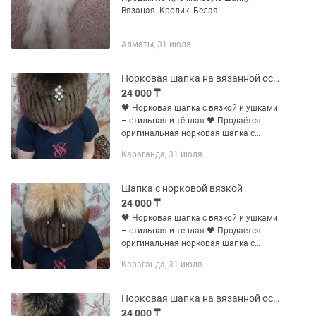
Вязаная. Кролик. Белая
Алматы, 31 июля
Норковая шапка на вязанной основе
24 000 ₸
🖤 Норковая шапка с вязкой и ушками
– стильная и тёплая 🖤 Продаётся
оригинальная норковая шапка с
вязаной основой. Модель с
Караганда, 31 июля
аккуратными ушками и
декоративными элементами –
выглядит очень эффектно и...
Шапка с норковой вязкой
24 000 ₸
🖤 Норковая шапка с вязкой и ушками
– стильная и теплая 🖤 Продается
оригинальная норковая шапка с
вязаной основой. Модель с
Караганда, 31 июля
аккуратными ушками и
декоративными элементами –
выглядит очень эффектно и...
Норковая шапка на вязанной основе
24 000 ₸