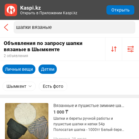
Kaspi.kz
Открыть
Открыть в Приложении Kaspi.kz
Объявления по запросу шапки
вязаные в Шымкенте
2 объявления
Личные вещи
Детям
Шымкент
Есть фото
Вязанные и пушистые зимние шапки и кепки в хорошем состоянии, женские
1 000 ₸
Шапки и береты ручной работы и
пушистые шапки и кепки 54р
Полосатая шапка - 1000тг Белый берет
- 1500тг Серая плотная шапка - 1500тг