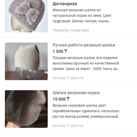
Договорная
Женская вязаная шапка из
натуральной норки на зиму. Цвет
пудровый. Шапка теплая, норка
хорошего качества. Размер 52-58.
Темиртау, позавчера
Ручная работа вязаные шапки
1 500 ₸
Продам вязаные шапки, все изделия
выполнены вручную из качественной
пряжи. Цена за берет - 3000 тенге, за
остальные шапки - 1500 тенге.
Астана, 5 августа
Шапка вязанная норка
15 000 ₸
Вязаная норковая шапка цвет
серыйбаклажан одевалась несколько
раз на выход размер универсальный
очень теплая такая сейчас стоит 45
Астана, 5 августа
000