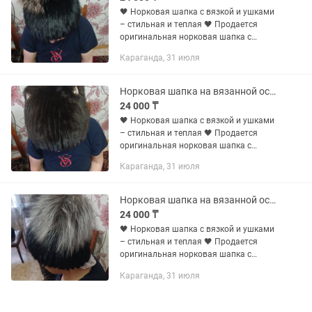
🖤 Норковая шапка с вязкой и ушками
– стильная и теплая 🖤 Продается
оригинальная норковая шапка с
вязаной основой. Модель с
Караганда, 31 июля
аккуратными ушками и
декоративными элементами –
выглядит очень эффектно и...
Норковая шапка на вязанной основе
24 000 ₸
🖤 Норковая шапка с вязкой и ушками
– стильная и теплая 🖤 Продается
оригинальная норковая шапка с
вязаной основой. Модель с
Караганда, 31 июля
аккуратными ушками и
декоративными элементами –
выглядит очень эффектно и...
Норковая шапка на вязанной основе
24 000 ₸
🖤 Норковая шапка с вязкой и ушками
– стильная и теплая 🖤 Продается
оригинальная норковая шапка с
вязаной основой. Модель с
Караганда, 31 июля
аккуратными ушками и
декоративными элементами –
выглядит очень эффектно и...