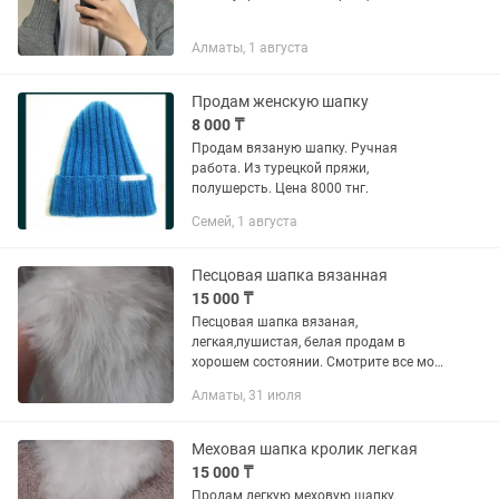
Алматы, 1 августа
Продам женскую шапку
8 000 ₸
Продам вязаную шапку. Ручная
работа. Из турецкой пряжи,
полушерсть. Цена 8000 тнг.
Семей, 1 августа
Песцовая шапка вязанная
15 000 ₸
Песцовая шапка вязаная,
легкая,пушистая, белая продам в
хорошем состоянии. Смотрите все мои
объявления их много. Еще есть такая
Алматы, 31 июля
же песцовая шапка новая
Меховая шапка кролик легкая
15 000 ₸
Продам легкую меховую шапку.