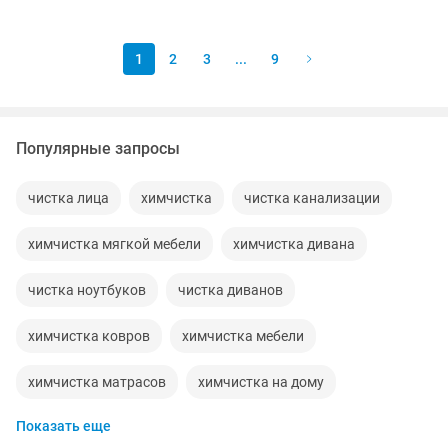
Радиатор 2500 Мойка...
1
2
3
...
9
Популярные запросы
чистка лица
химчистка
чистка канализации
химчистка мягкой мебели
химчистка дивана
чистка ноутбуков
чистка диванов
химчистка ковров
химчистка мебели
химчистка матрасов
химчистка на дому
Показать еще
ремонт чистка
прочистка
очистка