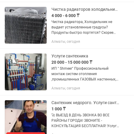
узлов, раковин и унитазов. -Сбор
мусора из урн и его вынос в...
Чистка радиаторов холодильника выездом
4 000 - 6 000 ₸
Чистка радиатора, Холодильник не
выдает установленные градусы?
Продукты быстро портятся? Скорее
всего радиатор нуждается в чистке и
Алматы, сегодня
обслуживание
Услуги сантехника
20 000 - 15 000 000 ₸
ИП " Shmeer" Профессиональный
монтаж систем отопления
,промышленных ГАЗОВЫХ настенных,
напольных, угольных, солярочных
Алматы, сегодня
котлов. ПРОЕКТИРОВАНИЕ СИСТЕМ
ОТОПЛЕНИЯ. В наличии Имеются все
необходимые...
Сантехник недорого. Услуги сантехника. Прочистка канализации.
1 000 ₸
🚀 BЫЕЗД B ДEHЬ ЗBОHКА ВО BСE
РAЙOНЫ ГOPOДA! ЗBOHИTE -
KОНСУЛЬTAЦИЯ БЕСПЛATHАЯ! Услуги
сантexникa. Устaновка вaнны, унитaза,