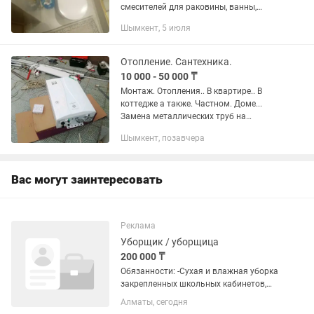
смесителей для раковины, ванны,
душа. - Ремонт или замена унитазов,
Шымкент, 5 июля
биде. - Установка и подключение
стиральных и посудомоечных...
Отопление. Сантехника.
10 000 - 50 000 ₸
Монтаж. Отопления.. В квартире.. В
коттедже а также. Частном. Доме...
Замена металлических труб на
пластиковые. Стояки отопление.
Шымкент, позавчера
Радиаторы водопровод. Канализация.
Полотенцесушители. Инсталляция.....
Вас могут заинтересовать
Реклама
Уборщик / уборщица
200 000 ₸
Обязанности: -Сухая и влажная уборка
закрепленных школьных кабинетов,
коридоров и лестничных пролетов.
Алматы, сегодня
-Дезинфекция и чистка санитарных