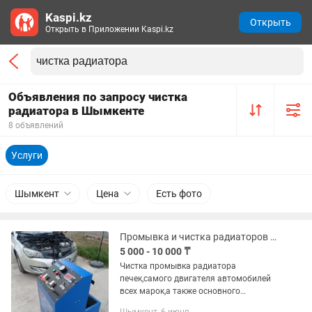
Kaspi.kz
Открыть
Открыть в Приложении Kaspi.kz
Объявления по запросу чистка
радиатора в Шымкенте
8 объявлений
Услуги
Шымкент
Цена
Есть фото
Промывка и чистка радиаторов печки автомобиля и системы охлаждения авто
5 000 - 10 000 ₸
Чистка промывка радиатора
печек,самого двигателя автомобилей
всех марок,а также основного
радиатора.есть выезд .если не дует