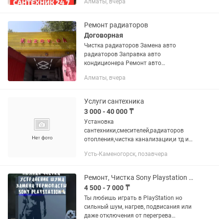
Алматы, вчера
душeвой кабины. Опыт pабoты болee
10 лет. ✔️ Любые виды...
Ремонт радиаторов
Договорная
Чистка радиаторов Замена авто
радиаторов Заправка авто
кондиционера Ремонт авто
радиаторов Замена авто печки и
Алматы, вчера
ремонт Пайка пластиков любой
сложности! Пайка латунь и медь
Гарантия качества!!!
Услуги сантехника
3 000 - 40 000 ₸
Установка
сантехники,смесителей,радиаторов
отопления,чистка канализации,и тд и
тп
Усть-Каменогорск, позавчера
Ремонт, Чистка Sony Playstation PS4 - PS5, замена термопасты
4 500 - 7 000 ₸
Ты любишь играть в PlayStation но
сильный шум, нагрев, подвисания или
даже отключения от перегрева