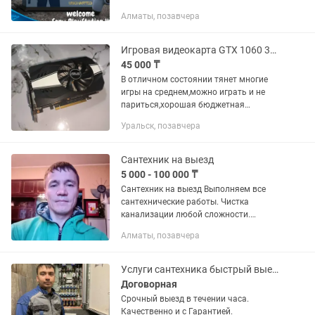
мешают тебе наслаждаться любимой
Алматы, позавчера
игрой, значит твоей консоли требуется
срочная чистка и замена...
Игровая видеокарта GTX 1060 3GB/Nvidia/Asus/после чистки идеально.
45 000 ₸
В отличном состоянии тянет многие
игры на среднем,можно играть и не
париться,хорошая бюджетная
холодная память,версия с доп
Уральск, позавчера
питанием разогнанная,радиатор с
медным центром. Холодная и тихая
можно...
Сантехник на выезд
5 000 - 100 000 ₸
Сантехник на выезд Выполняем все
сантехнические работы. Чистка
канализации любой сложности.
Монтаж демонтаж отопления
Алматы, позавчера
канализации водопровода. Замена
установка смесителей кранов шлангов.
Устранение...
Услуги сантехника быстрый выезд
Договорная
Срочный выезд в течении часа.
Качественно и с Гарантией.