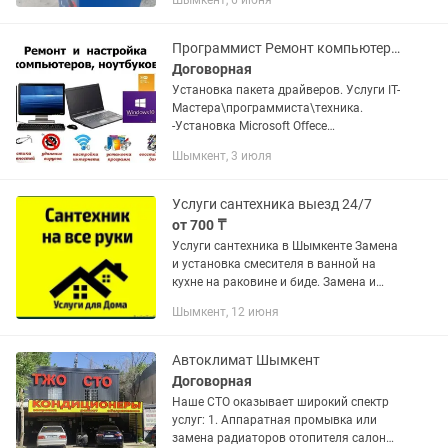
Шымкент, 6 июня
теплый воздух не спешите менять
радиатор печки.обратитесь к нам и
мы...
Программист Ремонт компьютер и ноутбук XP.7.8.10.11 Выезд на 24/7.
Договорная
Установка пакета драйверов. Услуги IT-
Мастера\программиста\техника.
-Установка Microsoft Offece
2020101420162019 -Установка
Шымкент, 3 июля
Принтеров. -Установка Драйверов.
-Установка ПО на заказ. -Удаление
вирусов,...
Услуги сантехника выезд 24/7
от 700 ₸
Услуги сантехника в Шымкенте Замена
и установка смесителя в ванной на
кухне на раковине и биде. Замена и
прочистка сифона. Замена счетчика и
Шымкент, 12 июня
кранов. Установка и замена Змеевика
полотенцесушителя....
Автоклимат Шымкент
Договорная
Наше СТО оказывает широкий спектр
услуг: 1. Аппаратная промывка или
замена радиаторов отопителя салона.