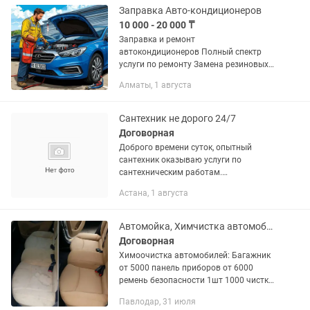
Заправка Авто-кондиционеров
10 000 - 20 000 ₸
Заправка и ремонт
автокондиционеров Полный спектр
услуги по ремонту Замена резиновых
уплотнителей Замена радиатора и
Алматы, 1 августа
Чистка. Заправка спецтехники
Сантехник не дорого 24/7
Договорная
Доброго времени суток, опытный
сантехник оказываю услуги по
сантехническим работам.
Ознакомьтесь с переченью услуг:
Астана, 1 августа
ОТОПЛЕНИЕ . ВОДА.Гвс/Хвс
КАНАЛИЗАЦИЯ. Услуги сантехника в
Астане. Замена и...
Автомойка, Химчистка автомобилей
Договорная
Химоочистка автомобилей: Багажник
от 5000 панель приборов от 6000
ремень безопасности 1шт 1000 чистка
двери 1 шт 4000 чистка потолка от
Павлодар, 31 июля
13000 пол от 18000 сиденье от 5000