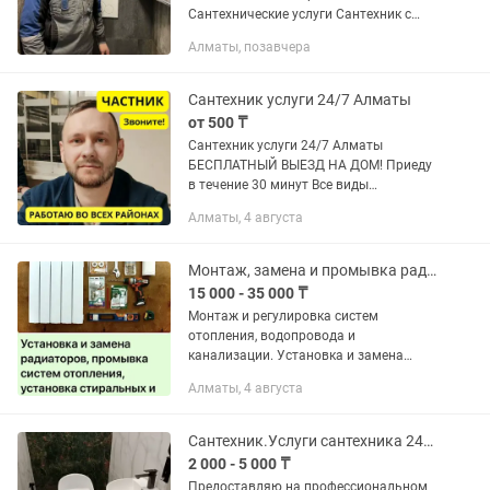
Сантехнические услуги Сантехник с
опытом более 10 лет Монтаж
Алматы, позавчера
трубопровода водоснабжения
Отопление и канализация Прочистка...
Сантехник услуги 24/7 Алматы
от 500 ₸
Сантехник услуги 24/7 Алматы
БЕСПЛАТНЫЙ ВЫЕЗД НА ДОМ! Приеду
в течение 30 минут Все виды
сантехнических работ🛠️ Список моих
Алматы, 4 августа
услуг: быстро, качественно, недорого!
Сантех. работы: сантехника -...
Монтаж, замена и промывка радиаторов, систем отопления, котлов и бойлеров.
15 000 - 35 000 ₸
Монтаж и регулировка систем
отопления, водопровода и
канализации. Установка и замена
радиаторов.Установка и замена
Алматы, 4 августа
газовых котлов, водонагревателей,
полотенцесушителей, стиральных и
посудомоечных...
Сантехник.Услуги сантехника 24/7
2 000 - 5 000 ₸
Предоставляю на профессиональном