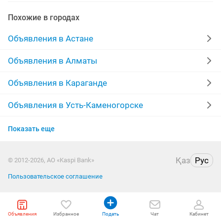
химчистка мягкой
прочистка канализации
Похожие в городах
чистка мебели
чистка мягкой мебели
Объявления в Астане
Объявления в Алматы
Объявления в Караганде
Объявления в Усть-Каменогорске
Объявления в Актобе
Показать еще
Объявления в Актау
Қаз
Рус
© 2012-2026, АО «Kaspi Bank»
Объявления в Таразе
Пользовательское соглашение
Объявления в Атырау
Объявления
Объявления в Кокшетау
Избранное
Подать
Чат
Кабинет