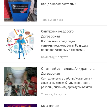
Стенд в новом состоянии
Тараз, 2 августа
Сантехник не дорого
Договорная
Выполненим следующие
сантехнические работы. Разводка
полипропиленовыми трубами;
Водоснабжения под ключ;
Кокшетау, 2 августа
Канализация под ключ; Монтаж
канализации; Монтаж отопления;
Установка радиаторов...
Опытный сантехник. Аккуратно, ответственно.
Договорная
Сантехнические работы: Установка и
замена смесителей, унитазов, ванн,
раковин, сифонов , арматуры бачков и
т.д. Сборка душевых кабин. Установка
Уральск, 1 августа
водонагревателей (бойлер). Монтаж
отопления, теплый...
Муж на час