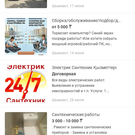
2. Ремонт и заправка
Шымкент, 17 июня
Автокондиционеров на спец
оборудовании 3. Ультразвуковая
чистка...
Сборка/обслуживание/подбор/диагностика/чистка/установка необходимого ПО
от 5 000 ₸
Тормозит компьютер? Синий экран
посреди работы? Или хотите собрать
мощный игровой/рабочий ПК, но
боитесь переплатить за ненужное
Шымкент, 14 июня
железо в магазинах?
Профессионально решаю любые
проблемы с...
Электрик Сантехник Қызметтері.
Договорная
Все виды электрических работ.
Выявление и устранение
неисправностей и т.п. Услуги: 1.
Установка (автоматов, счетчиков,
Шымкент, 28 июля
розеток, выключателей); 2. Монтаж
(кабелей, проводов, оборудовании); 3....
Сантехнические работы
3 000 - 10 000 ₸
. Ремонт и замена сантехнических
приборов: - Замена и установка