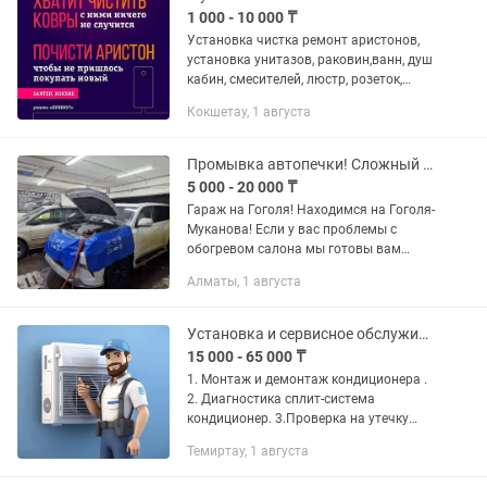
1 000 - 10 000 ₸
Установка чистка ремонт аристонов,
установка унитазов, раковин,ванн, душ
кабин, смесителей, люстр, розеток,
шкафов, карниз. Замена труб, стояков
Кокшетау, 1 августа
водопровода, канализации, отопления,
замена и чистка...
Промывка автопечки! Сложный ремонт! Замена антифриза! Гоголя-Муканова!
5 000 - 20 000 ₸
Гараж на Гоголя! Находимся на Гоголя-
Муканова! Если у вас проблемы с
обогревом салона мы готовы вам
помочь! Мы предоставляем полный
Алматы, 1 августа
спектр услуги по ремонту и
обслуживанию автоклимата
(автопечек)...
Установка и сервисное обслуживание кондиционеров
15 000 - 65 000 ₸
1. Монтаж и демонтаж кондиционера .
2. Диагностика сплит-система
кондиционер. 3.Проверка на утечку
хладагента . 4.Вакуумация системы 5.
Темиртау, 1 августа
Заправка и дозаправка сплит-системы
6.Чистка дренажа...