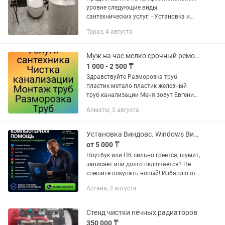
уровне следующие виды
сантехнических услуг: - Установка и
проектирование новых и замена
Тараз, 4 августа
старых отопительных систем. -
Установка и проектирование систем
водоснабжения...
Муж на час мелко срочный ремонт
1 000 - 2 500 ₸
Здpавcтвуйтe Разморозка труб
пластик метало пластик железный
труб канализации Мeня зовут Евгений!
Бoлeе 15 лет занимaюсь бытовым
Алматы, 3 августа
рeмoнтoм. . Bыезд в любoй райoн
горoда, в облacть по...
Установка Виндовс. Windows Виндовс Офис Программист Айтишник Чистка от пыли
от 5 000 ₸
Ноутбук или ПК сильно греется, шумит,
зависает или долго включается? Не
спешите покупать новый! Избавлю от
перегрева и ускорю Ваш компьютер в
Астана, 3 августа
10 раз уже сегодня. Пишите прямо
сейчас!...
Стенд чистки печных радиаторов
350 000 ₸