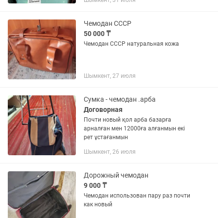
Шымкент, 31 июля
Чемодан СССР
50 000 ₸
Чемодан СССР натуральная кожа
Шымкент, 27 июля
Сумка - чемодан .арба
Договорная
Почти новый қол арба базарға
арналған мен 12000ға алғанмын екі
рет ұстағанмын
Шымкент, 26 июля
Дорожный чемодан
9 000 ₸
Чемодан использован пару раз почти
как новый