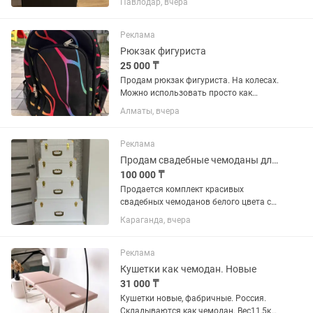
Павлодар, вчера
Реклама
Рюкзак фигуриста
25 000 ₸
Продам рюкзак фигуриста. На колесах.
Можно использовать просто как
дорожный чемодан.
Алматы, вчера
Трансформируется в рюкзак на плечи.
В отличном состоянии. Покупали в
Москве, пользовались мало. Звонить
Реклама
или писать...
Продам свадебные чемоданы для приданого
100 000 ₸
Продается комплект красивых
свадебных чемоданов белого цвета с
золотой фурнитурой. Идеально
Караганда, вчера
подходят для приданого невесты,
свадебного декора, фотосессий и
хранения вещей. В комплекте
Реклама
чемоданы...
Кушетки как чемодан. Новые
31 000 ₸
Кушетки новые, фабричные. Россия.
Складываются как чемодан. Вес11,5кг.