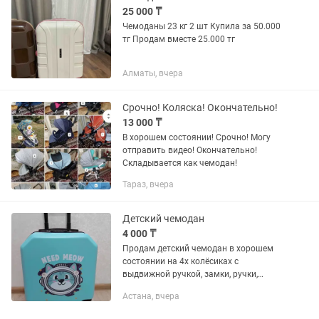
25 000 ₸
Чемоданы 23 кг 2 шт Купила за 50.000
тг Продам вместе 25.000 тг
Алматы, вчера
Срочно! Коляска! Окончательно!
13 000 ₸
В хорошем состоянии! Срочно! Могу
отправить видео! Окончательно!
Складывается как чемодан!
Тараз, вчера
Детский чемодан
4 000 ₸
Продам детский чемодан в хорошем
состоянии на 4х колёсиках с
выдвижной ручкой, замки, ручки,
колёсики всё в исправном рабочем
Астана, вчера
состоянии.