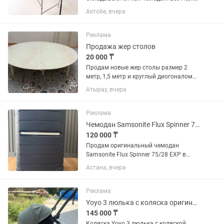
Массажные с вырезом для лица и без
Актобе, вчера
выреза. Ширина 60см, Длина180см.
Высота75. Цвета черный, белый,
бежевый. Более100 довольных...
Реклама
Продажа жер столов
20 000 ₸
Продам новые жер столы размер 2
метр, 1,5 метр и круглый диогоналом
1,3 метр. Складывается как чемодан.
Атырау, вчера
Реклама
Чемодан Samsonite Flux Spinner 75 см (L), Navy Blue новый
120 000 ₸
Продам оригинальный чемодан
Samsonite Flux Spinner 75/28 EXP в
цвете Navy Blue (темно-синий). ✅
Астана, вчера
Абсолютно новый, не использовался.
✅ Все заводские бирки на месте. ✅
Есть функция увеличения объема...
Реклама
Yoyo 3 люлька с коляска оригинал
145 000 ₸
Коляска Yoyo 3 люлька с коляской