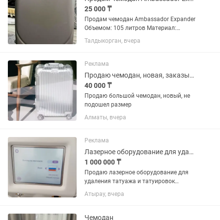
25 000 ₸
Продам чемодан Ambassador Expander
Объемом: 105 литров Материал:
прочный поликарбонат +ABS-пластик
Талдыкорган, вчера
Цвет: серый Вместительный чемодан,
идеально подойдет для путешествий и
длительных поездок....
Реклама
Продаю чемодан, новая, заказывала с официального сайта, размер не подошел
40 000 ₸
Продаю большой чемодан, новый, не
подошел размер
Алматы, вчера
Реклама
Лазерное оборудование для удаления татуажа,российского производства
1 000 000 ₸
Продаю лазерное оборудование для
удаления татуажа и татуировок
производства Россия, качественное
Атырау, вчера
Удаление, результат работы 100%, если
приобретете не разочаруетесь в своем
выборе!!Эта процедура имеет...
Чемодан