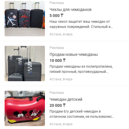
ширине на 5см.
Реклама
Чехлы для чемоданов
5 000 ₸
Наш чехол защитит ваш чемодан от
наружных повреждений. Стильный и
качественный, плотный чехол . Размер
Астана, вчера
S,М, L
Реклама
Продам новые чемоданы
10 000 ₸
Продам чемоданы из полипропилена,
гибкий прочный, противоударный
корпус. Телескопическая выдвижная
Астана, вчера
ручка, кодовый замок TSA для
безопасности ваших вещей, прочные в
то же время мягкие и бесшумные...
Реклама
Чемодан детский
20 000 ₸
Продам б/у детский чемодан в
отличном состоянии, не пользовались
Турция
Астана, вчера