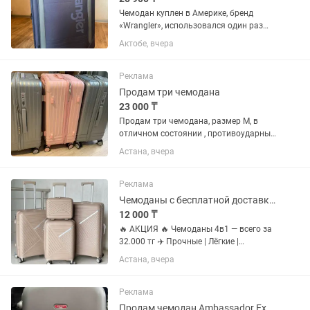
Чемодан куплен в Америке, бренд
«Wrangler», использовался один раз
для переезда. 1. На колесах. 4
Актобе, вчера
поворотных колеса с вращением на
360 обеспечивают маневренность в
любом направлении. Чемодан
Реклама
плавно...
Продам три чемодана
23 000 ₸
Продам три чемодана, размер М, в
отличном состоянии , противоударные,
три вместе отдам за 60000 тенге, по
Астана, вчера
отдельности по 23000 тенге за каждый.
Реклама
Чемоданы с бесплатной доставкой
12 000 ₸
🔥 АКЦИЯ 🔥 Чемоданы 4в1 — всего за
32.000 тг ✈️ Прочные | Лёгкие |
Стильные 💼 100% полипропилен 🧳В
Астана, вчера
наличии много расцветок и моделей 💥
По отдельности : Кейс — 2500 тг S
(55×34×22) — 12.000 тг M...
Реклама
Продам чемодан Ambassador Expander