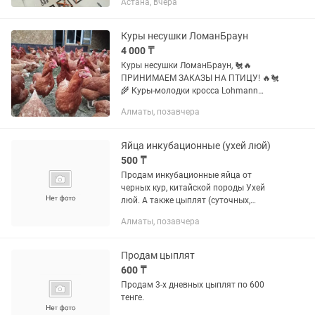
Астана, вчера
дней, пропоены по возрасту с
отличным аппетитом. Находимся в с....
Куры несушки ЛоманБраун
4 000 ₸
Куры несушки ЛоманБраун, 🐔🔥
ПРИНИМАЕМ ЗАКАЗЫ НА ПТИЦУ! 🔥🐔
🌾 Куры-молодки кросса Lohmann
Brown Возраст: 4 месяца 💰 Цена: 3800
Алматы, позавчера
тг / шт 📦 Есть в наличии ⚠️
Количество ограничено — бронируйте
заранее! 🐥...
Яйца инкубационные (ухей люй)
500 ₸
Продам инкубационные яйца от
черных кур, китайской породы Ухей
люй. А также цыплят (суточных,
месячных), Курей взрослых (несушек) и
Алматы, позавчера
тд по договорной цене
Продам цыплят
600 ₸
Продам 3-х дневных цыплят по 600
тенге.