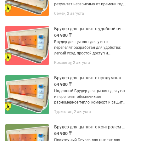
результат независимо от времени года
и внешних условий. Брудер для цыплят
Семей, 2 августа
для утят и перепелят от KADYROV
COMPANY помогает...
Брудер для цыплят с удобной очисткой и уходом
64 900 ₸
Брудер для цыплят для утят и
перепелят разработан для удобства:
легкий уход, простой доступ и
комфортная среда для птицы и
Кокшетау, 2 августа
владельца. Комфорт, тепло и
безопасность — все это сочетает в себе
Брудер...
Брудер для цыплят с продуманной вентиляцией
64 900 ₸
Надежный Брудер для цыплят для утят
и перепелят обеспечивает
равномерное тепло, комфорт и защиту
молодняка, что напрямую влияет на
Туркестан, 2 августа
выживаемость и здоровье птицы.
Брудер для цыплят для утят и...
Брудер для цыплят с контролем температуры и света
64 900 ₸
Практичный Брудер для цыплят для