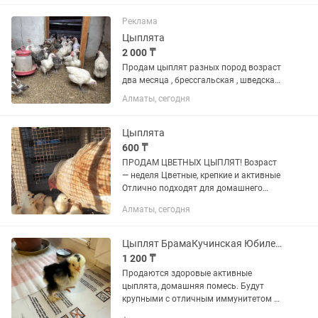
Вместе с ней: • 4 цыплёнка Амераукана
Лаванда • 5 цыплят Легбар 🥚 Обе...
Реклама
Цыплята
2 000 ₸
Продам цыплят разных пород возраст
два месяца , брессгальская , шведская
цветочная, голошейка , мехеленская
Алматы, сегодня
кукушка . Курочки по 2000, петушки 1
500
Цыплята
600 ₸
ПРОДАМ ЦВЕТНЫХ ЦЫПЛЯТ! Возраст
— неделя Цветные, крепкие и активные
Отлично подходят для домашнего
выращивания Цена — 600 тенге за
Алматы, сегодня
цыплёнка. Пишите или звоните для
заказа. Возможна доставка по...
Цыплят БрамаКучинская Юбилейная (помесь)
1 200 ₸
Продаются здоровые активные
цыплята, домашняя помесь. Будут
крупными с отличным иммунитетом и
яйценоскостью даже зимой. Возраст 7