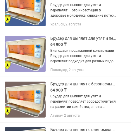
Брудер для цыплят для утят и
перепелят — это инвестиция в
здоровье молодняка, снижение потерь
и уверенный старт для вашего
Уральск, 2 августа
хозяйства. Используя Брудер для
цыплят для утят и перепелят от
KADYROV...
Брудер для цыплят для утят и перепелят фермерский
64 900 ₸
Благодаря продуманной конструкции
Брудер для цыплят для утят и
перепелят подходит для разных видов
птицы и легко адаптируется под ваши
Павлодар, 2 августа
задачи. Брудер для цыплят для утят и
перепелят от KADYROV...
Брудер для цыплят с безопасным обогревом молодняка
64 900 ₸
Брудер для цыплят для утят и
перепелят позволяет сосредоточиться
на развитии хозяйства, а не на
постоянных проблемах с температурой
Атырау, 2 августа
и уходом. Если вы хотите получить
крепкую и здоровую птицу, Брудер...
Брудер для цыплят с равномерным теплом для молодняка