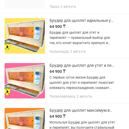
Тараз, 3 августа
Брудер для цыплят идеальные условия с первого дня
64 900 ₸
Брудер для цыплят для утят и
перепелят — правильный выбор для
тех, кто хочет вырастить крепкую и
активную птицу без лишних затрат и
Кызылорда, 2 августа
постоянного контроля. С Брудера для
цыплят для утят и перепелят от...
Брудер для цыплят для утят и перепелят надежный
64 900 ₸
С первых суток жизни Брудер для
цыплят для утят и перепелят помогает
избежать переохлаждения, снижает
стресс и создает идеальные условия
Петропавловск, 2 августа
для быстрого роста. Брудер для
цыплят для утят и перепелят от...
Брудер для цыплят максимум выживаемости птицы
64 900 ₸
Используя Брудер для цыплят для утят
и перепелят, вы получаете стабильный