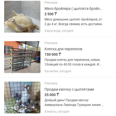
Реклама
Мясо бройлера ( цыплята бройлеры)
2 500 ₸
Мясо домашних цыплят бройлеров, от
2 до 4 кг. Всегда свежие, есть доставка
Караганда, сегодня
Реклама
Клетка для перепелов
150 000 ₸
Продам клетку для перепелов, новая,
10секций по 40-50 голов в каждой. И
Брудер для цыплят 400 голов. С
Каскелен, сегодня
подогревом ю, полностью
автоматическая. Все вместе 150 тыс.
Если по отдельности то 80 Брудер и...
Реклама
Продам квочку с цыплятами
25 000 ₸
Добрый день! Продам квочку
Амераукана Лаванда Турецкая линия с
9 цыплятами! 🐔 Мама - Амераукана
Алматы, сегодня
Лаванда, заботливая наседка. 🐥