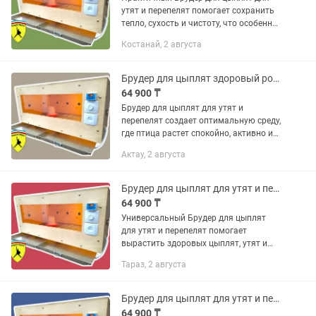
утят и перепелят помогает сохранить
тепло, сухость и чистоту, что особенно
важно в первые недели выращивания.
Костанай, 2 августа
Брудер для цыплят для утят и
перепелят от KADYROV...
Брудер для цыплят здоровый рост без потерь
64 900 ₸
Брудер для цыплят для утят и
перепелят создает оптимальную среду,
где птица растет спокойно, активно и
без лишнего вмешательства человека.
Актау, 2 августа
Продуманный Брудер для цыплят для
утят и перепелят от...
Брудер для цыплят для утят и перепелят под ключ
64 900 ₸
Универсальный Брудер для цыплят
для утят и перепелят помогает
вырастить здоровых цыплят, утят и
перепелят даже без большого опыта.
Тараз, 2 августа
Брудер для цыплят для утят и
перепелят от KADYROV COMPANY
подойдет...
Брудер для цыплят для утят и перепелят компактный
64 900 ₸