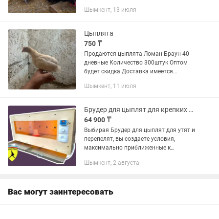
Шымкент, 13 июля
Цыплята
750 ₸
Продаются цыплята Ломан Браун 40
дневные Количество 300штук Оптом
будет скидка Доставка имеется
Варианты обмена на сельхоз живности
Шымкент, 11 июля
имеется
Брудер для цыплят для крепких утят и активных перепелят
64 900 ₸
Выбирая Брудер для цыплят для утят и
перепелят, вы создаете условия,
максимально приближенные к
естественным, но под полным
Шымкент, 2 августа
контролем. Брудер для цыплят для
утят и перепелят от KADYROV
COMPANY...
Вас могут заинтересовать