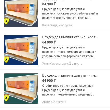
64 900 ₸
Брудер для цыплят для утят и
перепелят снижает риск заболеваний и
помогает сформировать крепкий
иммунитет у молодняка. Выбирая
Караганда, 2 августа
Брудер для цыплят для утят и
перепелят от KADYROV COMPANY, вы...
Брудер для цыплят стабильное тепло с первых дней
64 900 ₸
Брудер для цыплят для утят и
перепелят — это комфорт для птицы и
уверенность для фермера в каждом
дне выращивания. С первых дней
Усть-Каменогорск, 2 августа
жизни Брудер для цыплят для утят и
перепелят от KADYROV COMPANY...
Брудер для цыплят для утят и перепелят без сквозняков
64 900 ₸
Стабильное тепло и защита делают
Брудер для цыплят для утят и
перепелят незаменимым решением
для начинающих и опытных
Актобе, 2 августа
птицеводов. Брудер для цыплят для
утят и перепелят от KADYROV