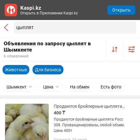
Kaspi.kz
Открыть
Открыть в Приложении Kaspi.kz
Объявления по запросу цыплят в
Шымкенте
6 объявлений
Животные
Для бизнеса
Шымкент
Цена
На обмен
Есть фото
Продаются бройлерные цыплята Росс 308.
400 ₸
Продаются бройлерные цыплята Росс
308. Провакцинированы, любой объем.
Цена 400т