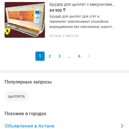
COMPANY помогает...
Брудер для цыплят с микроклиматом для утят и перепелят
64 900 ₸
Брудер для цыплят для утят и
перепелят обеспечивает спокойное
выращивание без сквозняков, сырости
и резких перепадов температуры. Если
Астана, 2 августа
вам нужен уверенный старт для
птицеводства, Брудер для цыплят...
1
2
3
...
6
Популярные запросы
цыплята
Похожие в городах
Объявления в Астане