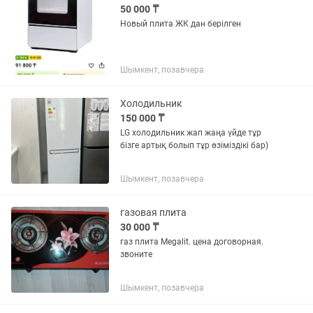
50 000 ₸
Новый плита ЖК дан берілген
Шымкент, позавчера
Холодильник
150 000 ₸
LG холодильник жап жаңа үйде тұр
бізге артық болып тұр өзіміздікі бар)
Шымкент, позавчера
газовая плита
30 000 ₸
газ плита Megalit. цена договорная.
звоните
Шымкент, позавчера