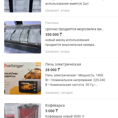
использования имеется 2шт
Шымкент, вчера
Реклама
срочно продается морозилка витринный
350 000 ₸
новый месяц использования
продается морозильная камера
большой
Шымкент, вчера
Печь электрическая
28 000 ₸
Печь электрическая • Мощность: 1400
Вт • Номинальное напряжение: 220-240
B • Номинальная частота: 50 Гц •
Номинальная сила тока: 6,8 A • Объем:
Шымкент, сегодня
40л • Идеально подходит для выпечки,
гриля и...
Кофеварка
5 000 ₸
Кофеварка новый 5000 тг