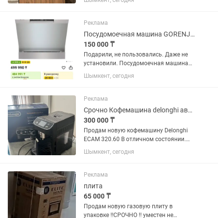
Шымкент, сегодня
Реклама
Посудомоечная машина GORENJE GS643D90X
150 000 ₸
Подарили, не пользовались. Даже не
установили. Посудомоечная машина
GORENJE. Особенности: - Вместимость
Шымкент, сегодня
16 комплектов — идеально подходит
для больших семей и дружеских
встреч. - Класс...
Реклама
Срочно Кофемашина delonghi автоматическая
300 000 ₸
Продам новую кофемашину Delonghi
ECAM 320.60 В отличном состоянии.
Автоматический капучинатор
Шымкент, сегодня
LatteCrema 10 программ
приготовления напитков 15 бар 13
степеней помола Подходит для
Реклама
зернового и...
плита
65 000 ₸
Продам новую газовую плиту в
упаковке ‼️СРОЧНО ‼️ уместен не