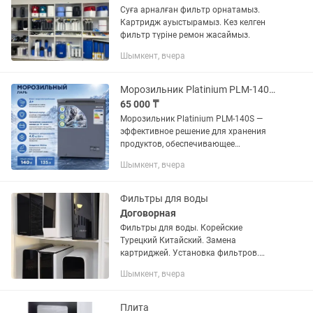
Суға арналған фильтр орнатамыз.
Картридж ауыстырамыз. Кез келген
фильтр түріне ремон жасаймыз.
Шымкент, вчера
Морозильник Platinium PLM-140S 140 л серый
65 000 ₸
Морозильник Platinium PLM-140S —
эффективное решение для хранения
продуктов, обеспечивающее
долговечность и экономию энергии. С
Шымкент, вчера
объёмом 140 литров, он идеально
подходит для дома или дачи. +...
Фильтры для воды
Договорная
Фильтры для воды. Корейские
Турецкий Китайский. Замена
картриджей. Установка фильтров.
Ремонт
Шымкент, вчера
Плита