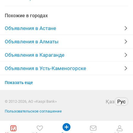
холодильники одно
indesit холодильники
Похожие в городах
холодильники lg
холодильники для магазин
Объявления в Астане
кондиционеры холодильники
холодильники бу
Объявления в Алматы
Объявления в Караганде
Объявления в Усть-Каменогорске
Объявления в Актобе
Показать еще
Объявления в Актау
Қаз
Рус
© 2012-2026, АО «Kaspi Bank»
Объявления в Костанае
Пользовательское соглашение
Объявления в Павлодаре