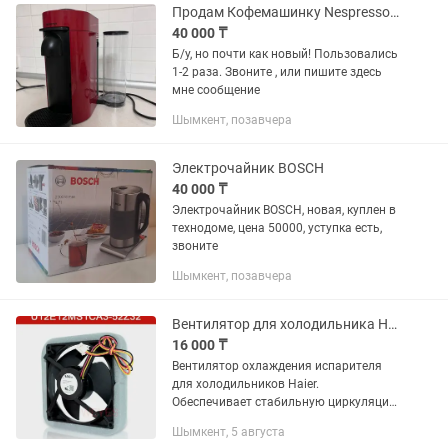
Продам Кофемашинку Nespresso (почти Новый)
40 000 ₸
Б/у, но почти как новый! Пользовались
1-2 раза. Звоните , или пишите здесь
мне сообщение
Шымкент, позавчера
Электрочайник BOSCH
40 000 ₸
Электрочайник BOSCH, новая, куплен в
технодоме, цена 50000, уступка есть,
звоните
Шымкент, позавчера
Вентилятор для холодильника Haier NIDEC Model U12E12MS1CA3 -52Z3
16 000 ₸
Вентилятор охлаждения испарителя
для холодильников Haier.
Обеспечивает стабильную циркуляцию
холодного воздуха в камерах,
Шымкент, 5 августа
способствует равномерному