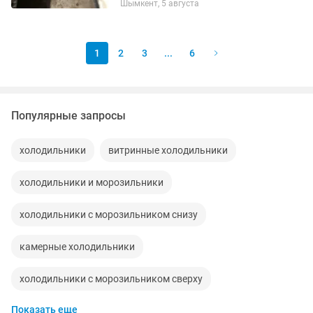
Шымкент, 5 августа
1
2
3
...
6
Популярные запросы
холодильники
витринные холодильники
холодильники и морозильники
холодильники с морозильником снизу
камерные холодильники
холодильники с морозильником сверху
Показать еще
ремонт холодильники морозильники