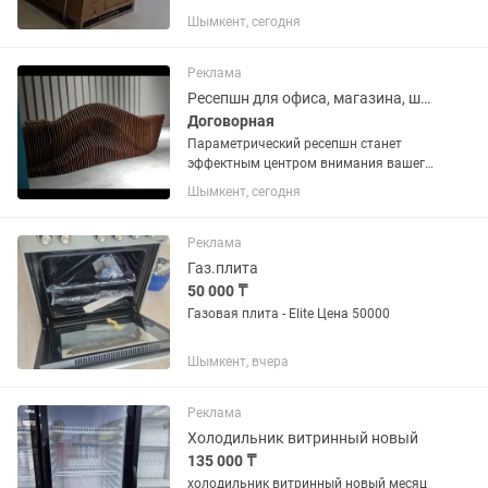
большой торг.
Шымкент, сегодня
Реклама
Ресепшн для офиса, магазина, школы, салона и прочая мебель
Договорная
Параметрический ресепшн станет
эффектным центром внимания вашего
коммерческого объекта. Возможно
Шымкент, сегодня
разместить логотип вашей компании.
Длина ресепшна на фото 3,3 метра.
Можем изготовить по вашему...
Реклама
Газ.плита
50 000 ₸
Газовая плита - Elite Цена 50000
Шымкент, вчера
Реклама
Холодильник витринный новый
135 000 ₸
холодильник витринный новый месяц