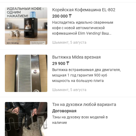
охлаждению и предотвращает
образование...
Корейская Кофемашина EL-802
200 000 ₸
Насладитесь идеально сваренным
кофе с новой автоматической
кофемашиной Elim Vending! Ваш
личный бариста прямо у вас дома или
Шымкент, 5 августа
в офисе. Больше никаких очередей -
ароматное капучино, крепкий
эспрессо...
Вытяжка Midea врезная
29 900 ₸
Вытяжка встраиваемая два двигателя,
мощная 1 год гарантия 900 куб
мощность на большую плита
Шымкент, 5 августа
Тэн на духовки любой варианта
Договорная
Тэны на духовку всех моделей в
наличие