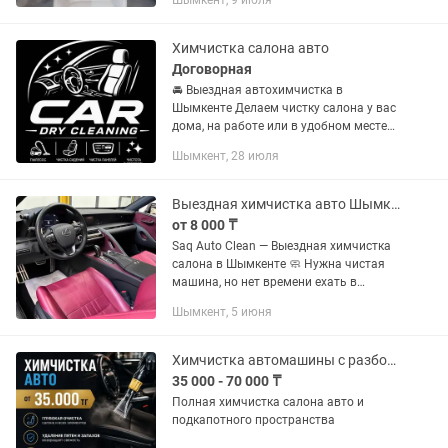
Шымкент, 9 июля
мои работы.
Химчистка салона авто
Договорная
🚘 Выездная автохимчистка в
Шымкенте Делаем чистку салона у вас
дома, на работе или в удобном месте
👍 Цены очень доступные, так как
Шымкент, 28 июля
работаем без дорогого оборудования
и лишних накруток. ✅ Чистка...
Выездная химчистка авто Шымкент Saq Auto Clean
от 8 000 ₸
Saq Auto Clean — Выездная химчистка
салона в Шымкенте 🧼 Нужна чистая
машина, но нет времени ехать в
сервис? Мы приедем сами!
Шымкент, 5 июня
Профессиональная химчистка салона
прямо у вашего дома или офиса. 🔹
Что...
Химчистка автомашины с разбором
35 000 - 70 000 ₸
Полная химчистка салона авто и
подкапотного пространства