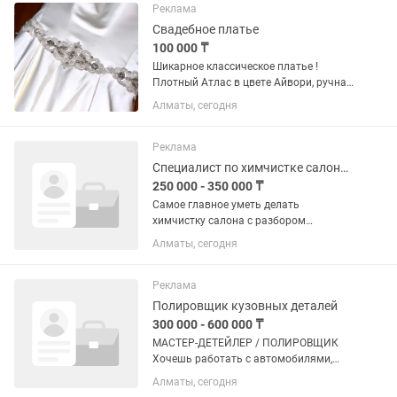
деликатным блеском, красиво
Реклама
переливается при...
Свадебное платье
100 000 ₸
Шикарное классическое платье !
Плотный Атлас в цвете Айвори, ручная
работа по аппликации , королевский
Алматы, сегодня
шлейф …. Куплено в салоне Zlatti, одна
из самых популярных моделей !
Надето 1 раз ! После...
Реклама
Специалист по химчистке салона авто
250 000 - 350 000 ₸
Самое главное уметь делать
химчистку салона с разбором
автомобиля
Алматы, сегодня
Реклама
Полировщик кузовных деталей
300 000 - 600 000 ₸
МАСТЕР-ДЕТЕЙЛЕР / ПОЛИРОВЩИК
Хочешь работать с автомобилями,
достойно зарабатывать и постоянно
Алматы, сегодня
развиваться? Тогда тебе к нам. Если