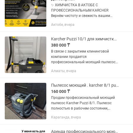
✨ ХИМЧИСТКА В АКТОБЕ С
ПРОФЕССИОНАЛЬНЫМ KARCHER
Вернём чистоту и свежесть вашим
вещам! 🛋 Чистка диванов и кресел 🚗
Актобе, вчера
Химчистка салона автомобиля 🛏
Матрасы, ковры, стулья 💧 Глубокое
очищение с...
Karcher Puzzi 10/1 для химчистки мебели
380 000 ₸
В связи с закрытием клининговой
компании продается
профессиональный моющий пылесос
Karcher Puzzi 10/1. Аппарат
Алматы, вчера
использовался всего 3 раза для
демонстрации, состояние практически
новое. ✔ Полностью...
Пылесос моющий . karcher 8/1 puzzi
160 000 ₸
Продам профессиональный моющий
пылесос Karcher Puzzi 8/1. Пылесос
полностью в рабочем состоянии,
хорошо всасывает и подаёт воду.
Караганда, вчера
Подойдёт для химчистки мягкой
мебели, ковров и автомобильных...
Аренда профессионального моющего пылесоса karcher