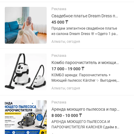
ты любишь автомобили и умеешь
делать результат, который не стыдно...
Реклама
Свадебное платье Dream Dress после химчистки, идеальное состояние
45 000 ₸
Продам элегантное свадебное платье
из салона Dream Dress 🌸 ▪️ Одето 1 раз,
после профессиональной химчистки,
Алматы, сегодня
хранится в чехле ▪️ Цвет: благородный
бело-молочный с легким мерцанием ▪️
Размер: 44–46 ▪️...
Реклама
Комбо пароочиститель и моющий пылесос всего за тг в Алматы
17 000 - 19 000 ₸
КОМБО аренда: Пароочиститель +
Моющий пылесос Kärcher ✨ Выгоднее,
чем брать по отдельности. 💰 Тарифы:
Алматы, сегодня
🔹 17 000 тг / сутки — будние дни 🔹 19
000 тг / сутки — выходные дни 🔹
Продление дешевле на 1 000...
Реклама
Аренда моющего пылесоса и пароочистителя Karcher,керхер, сутки химчистка
8 000 - 10 000 ₸
АРЕНДА МОЮЩЕГО ПЫЛЕСОСА И
ПАРООЧИСТИТЕЛЯ KARCHER Сдаём в
аренду профессиональную технику для