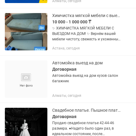
Алматы, сегодня
глубокой чистки дома, офиса и
автомобиля. Подходит для: •
химчистки диванов • чистки ковров и
Химчистка мягкой мебели с выездом на дом!
матрасов •...
10 000 - 1 000 000 ₸
✨ ХИМЧИСТКА МЯГКОЙ МЕБЕЛИ С
ВЫЕЗДОМ НА ДОМ! ✨ Вернём вашей
мебели чистоту, свежесть и ухоженный
вид! Профессионально очищаем
Астана, сегодня
мягкую мебель от загрязнений, пятен,
пыли и неприятных запахов. 🛋️ ЧТО...
Автомойка выезд на дом
Договорная
Автомойка выезд на дом кузов салон
багажник
Алматы, сегодня
Свадебное платье. Пышное платье.Свадьба
Договорная
Продаю свадебное платье 42-44-46
размера. ●Надето было один раз, в
идеальном состоянии, после