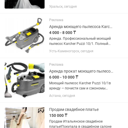
химчистки. ●Платье блестит на свету,
Уральск, сегодня
красивый шлейф, не тяжелое.
Подойдет на рост примерно...
Реклама
Аренда моющего пылесоса Karcher
4 000 - 8 000 ₸
Аренда. Профессиональный моющий
пылесос Karcher Puzzi 10/1. Полный
инструктаж по использованию
Усть-Каменогорск, сегодня
моющего пылесоса при выдаче.
Аренда: На сутки — 8000 тенге + 2
порции химии бесплатно До 8 часов
Реклама
—...
Аренда прокат моющего пылесоса и пароочиститель
6 000 - 10 000 ₸
Моющий пылесос Karcher Puzzi 10/1в
аренду — почисти сам и сэкономы
Возьми профессиональный моющий
Астана, сегодня
пылесос karcher puzzi0/1 в аренду и
сделай качественную химчистку
самостоятельно, без переплаты за...
Продам свадебное платье
150 000 ₸
Продам Итальянское свадебное
платье!Покупала в свадебном салоне