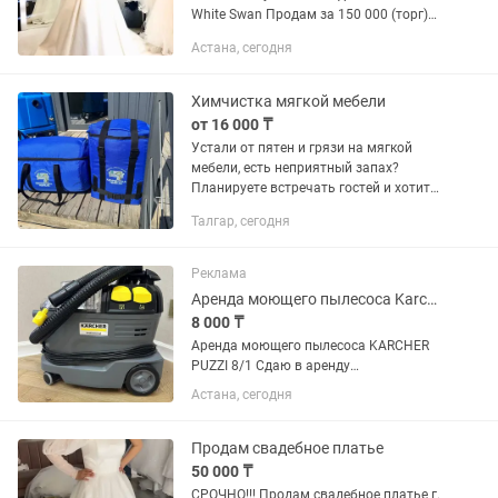
White Swan Продам за 150 000 (торг)
Ткань: атлас Цвет: Айвори Размер:44-
Астана, сегодня
46 После химчистки, состояние новое!
Шлейф собирается! Также...
Химчистка мягкой мебели
от 16 000 ₸
Устали от пятен и грязи на мягкой
мебели, есть неприятный запах?
Планируете встречать гостей и хотите
чтоб мебель была безупречной? Меня
Талгар, сегодня
зовут Дамир, я мастер по химчистке и
на заказ приезжаю именно...
Реклама
Аренда моющего пылесоса Karcher Puzzi 8/1
8 000 ₸
Аренда моющего пылесоса KARCHER
PUZZI 8/1 Сдаю в аренду
профессиональный моющий пылесос
Астана, сегодня
для глубокой чистки: 🛋 диванов и
мягкой мебели 🛏 матрасов 🚗 салона
автомобиля 🪑 стульев и кресел 💰
Продам свадебное платье
9000...
50 000 ₸
СРОЧНО!!! Продам свадебное платье г.