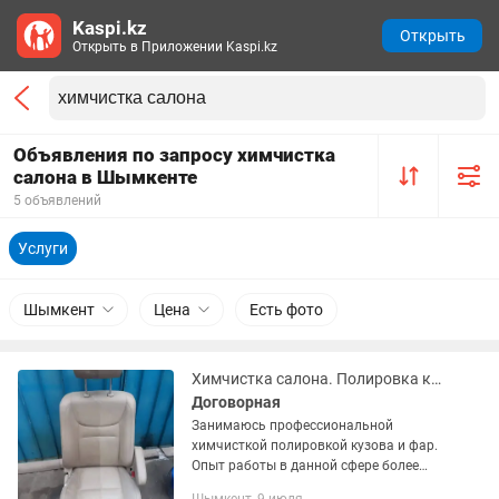
Kaspi.kz
Открыть
Открыть в Приложении Kaspi.kz
Объявления по запросу химчистка
салона в Шымкенте
5 объявлений
Услуги
Шымкент
Цена
Есть фото
Химчистка салона. Полировка кузова и фар
Договорная
Занимаюсь профессиональной
химчисткой полировкой кузова и фар.
Опыт работы в данной сфере более
15лет. Фото работ в объявлении все