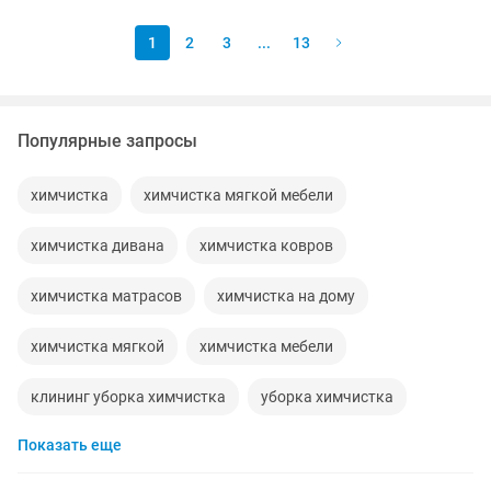
кресла,...
1
2
3
...
13
Популярные запросы
химчистка
химчистка мягкой мебели
химчистка дивана
химчистка ковров
химчистка матрасов
химчистка на дому
химчистка мягкой
химчистка мебели
клининг уборка химчистка
уборка химчистка
Показать еще
химчистка дому
химчистка мягкой мебели и ковров