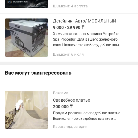
Шымкент, 4 августа
Детейлинг Авто/ МОБИЛЬНЫЙ
9 000 - 29 990 ₸
Химчистка салона машины Устройте
Spa Proceduri Для вашего железного
коня Назначаете любое удобное вам
место и время Для детейлинга 2 часа и
Шымкент, 6 июля
машина готова к новым...
Вас могут заинтересовать
Реклама
Свадебное платье
200 000 ₸
Продам роскошное свадебное платье
Великолепное свадебное платье в
стиле “принцесса” с эффектным
Караганда, сегодня
длинным шлейфом и изысканным
кружевом. Цвет — айвори с