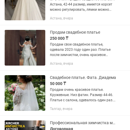
Астана, 42-44 размер, имеется корсет
можно регулировать, лямки можно
убрать, покупала в г. Астана в салоне
Астана, вчера
Miss kate, материал sparkle,
сверкающий. Надевала 1...
Продам свадебное платье
250 000 ₸
Продам свое свадебное платье,
одевала 2023 году один раз. Платье
после химчистки, очень красивое
платье. Покупала за 650 000 тенге,
Астана, вчера
только на заказ было платье в салоне.
В Казахстане больше нет. Фату...
Свадебное платье. Фата. Диадема
50 000 ₸
Продам очень красивое платье.
Кружевные. Низ фатин. Размер 44-46.
Платье с салона, одевалось один раз.
Нужна небольшая химчистка,
Талгар, вчера
обновить низ . Без пятен. Покупалось в
России. Продаю за 50000 тенге...
Профессиональная химчистка мебели
Договорная