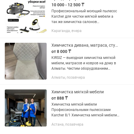
10 000 - 12 500 ₸
Профессиональный моющий пылесос
Karcher для чистки мягкой мебели а
так же химчистка салонов
автомобилей от легковых до грузовых
Караганда, вчера
автомобилей с выездом а так же для
аренды на сутки и больше цена
аренды...
Химчистка дивана, матраса, стульев на дому KIRSIZ Karcher
от 8 000 ₸
KIRSIZ — выездная химчистка мягкой
мебели, матрасов и ковров на дому в
Алматы. Чистим оборудованием
Karcher с профессиональной химией —
Алматы, позавчера
не «мойка водой», а глубокая
экстракция: вытягиваем грязь,...
Химчистка мягкой мебели
от 888 ₸
Химчистка мягкой мебели
Профессиональными пылесосами
Karcher 8/1 Химчистка мягкой мебели
на дому — быстро, чисто, без запаха! 📍
Астана, позавчера
Работаем по городу Астана и
пригородам 💦 Очищаем: •Диваны,