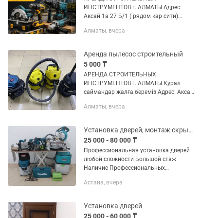
ИНСТРУМЕНТОВ г. АЛМАТЫ Адрес:
Аксай 1а 27 Б/1 ( рядом кар сити)
Быстро, удобно, недорого! В чистом и
Алматы, вчера
рабочем состоянии Надёжный
инструмент для вашего ремонта!
Доставка по городу...
Аренда пылесос строительный
5 000 ₸
АРЕНДА СТРОИТЕЛЬНЫХ
ИНСТРУМЕНТОВ г. АЛМАТЫ Құрал
саймандар жалға береміз Адрес: Аксай
1а 27 Б/1 ( напротив кар сити) Быстро,
Алматы, вчера
удобно, недорого! В чистом и рабочем
состоянии Надёжный инструмент для...
Установка дверей, монтаж скрытых дверей
25 000 - 80 000 ₸
Профессиональная установка дверей
любой сложности Большой стаж
Наличие Профессиональных
инструментов Фрезера, шаблоны,
Астана, вчера
вставки под разные виды замков
Пылесос для чистой работы Но
главное это...
Установка дверей
25 000 - 60 000 ₸