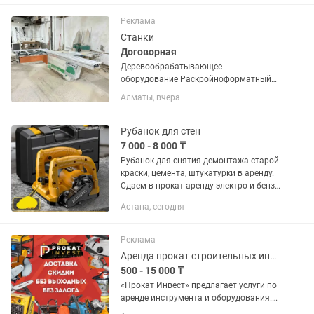
Ни разу не использовали! В отличном
состоянии.
Реклама
Станки
Договорная
Деревообрабатывающее
оборудование Раскройноформатный
2шт, фрезер 2шт, вытяжки, фуганок,
Алматы, вчера
токарный на 1500мм. Заточной для
пил, ШЛПС,
сверлильный(горизонтальный).
Рубанок для стен
7 000 - 8 000 ₸
Рубанок для снятия демонтажа старой
краски, цемента, штукатурки в аренду.
Сдаем в прокат аренду электро и бензо
инструменты. Адрес: г.Астана,
Астана, сегодня
Алматинский район, ул.Т.Жургенова
д.27, вход со двора....
Реклама
Аренда прокат строительных инструментов оборудования электро алматы бенза
500 - 15 000 ₸
«Прокат Инвест» предлагает услуги по
аренде инструмента и оборудования.
Наш адрес (есть доставка): г. Алматы,