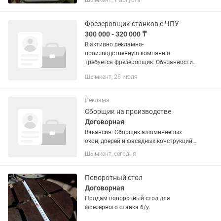
Шымкент, 1 августа
пластика. Мощность (Вт): 1400
Напряжение/Частота...
Фрезеровщик станков с ЧПУ
300 000 - 320 000 ₸
В активно рекламно-
производственную компанию
требуется фрезеровщик. Обязанности:
Работа на фрезерном станке (ЧПУ)
Шымкент, 25 июля
Резка и обработка материалов (ПВХ,
акрил, композит и др.) Подготовка
файлов к...
Реклама
Сборщик на производстве
Договорная
Вакансия: Сборщик алюминиевых
окон, дверей и фасадных конструкций
(с опытом) В стабильную и
Шымкент, сегодня
развивающуюся компанию требуется
сборщик алюминиевых конструкций с
опытом работы. Обязанности: —
Поворотный стол
Сборка...
Договорная
Продам поворотный стол для
фрезерного станка б/у.