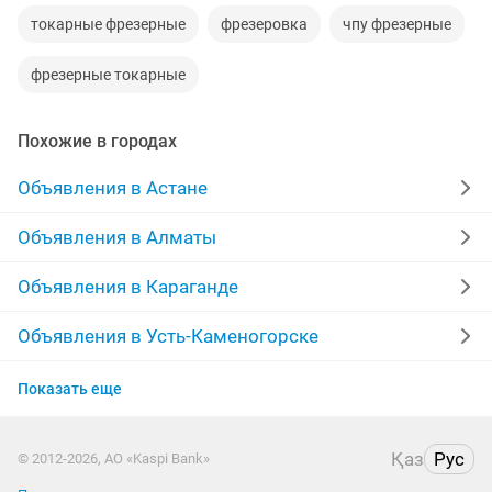
токарные фрезерные
фрезеровка
чпу фрезерные
фрезерные токарные
Похожие в городах
Объявления в Астане
Объявления в Алматы
Объявления в Караганде
Объявления в Усть-Каменогорске
Объявления в Актобе
Показать еще
Объявления в Актау
Қаз
Рус
© 2012-2026, АО «Kaspi Bank»
Объявления в Павлодаре