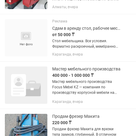
ПЛЮС Адрес: Аксай 1а 27 Б/1 (
Алматы, вчера
напротив кар сити) Быстро, удобно,
недорого! В чистом и рабочем
состоянии Надежный инструмент для
Реклама
вашего ремонта! ...
Сдам в аренду стол, рабочее место для сборки мебели
от 50 000 ₸
Стол мебельщика. Все условия.
Форматно раскроечный, мембранно
вакуумный пресс, фрезер с ЧПУ,
Караганда, вчера
кромка. Тёплые полы, душ
Мастер мебельного производства
400 000 - 1 000 000 ₸
Мастер мебельного производства
Focus Mebel KZ — компания по
производству корпусной мебели на
заказ. Мы создаем кухни, шкафы,
Караганда, вчера
гардеробные, прихожие, офисную и
другую мебель по индивидуальным...
Продам фрезер Макита
220 000 ₸
Продам фрезер Макита для врезки
тела замков, глубинный. В отличном