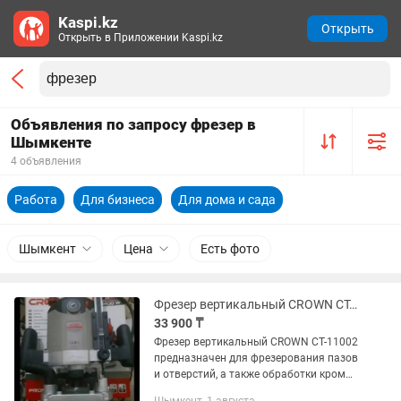
Kaspi.kz
Открыть
Открыть в Приложении Kaspi.kz
Объявления по запросу фрезер в
Шымкенте
4 объявления
Работа
Для бизнеса
Для дома и сада
Шымкент
Цена
Есть фото
Фрезер вертикальный CROWN CT-11002 новый
33 900 ₸
Фрезер вертикальный CROWN CT-11002
предназначен для фрезерования пазов
и отверстий, а также обработки кромок
заготовок из древесных материалов и