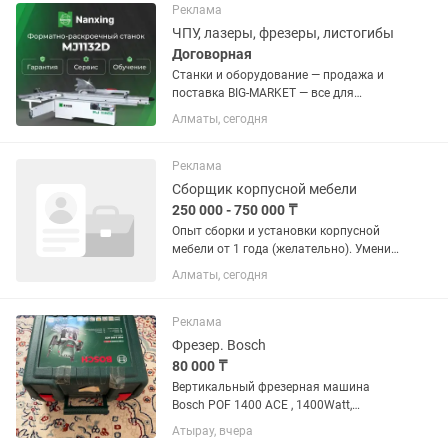
BIG-MARKET — Продажа •...
Реклама
ЧПУ, лазеры, фрезеры, листогибы
Договорная
Станки и оборудование — продажа и
поставка BIG-MARKET — все для
обработки: • Дерево • Металл • Пластик
Алматы, сегодня
• Алюминий В ассортименте: • ЧПУ-
станки • Лазеры (резка, гравировка) •
Фрезерные и токарные...
Реклама
Сборщик корпусной мебели
250 000 - 750 000 ₸
Опыт сборки и установки корпусной
мебели от 1 года (желательно). Умение
читать чертежи. Навыки работы с
Алматы, сегодня
ЛДСП, МДФ, столешницами и
мебельной фурнитурой. Опыт
установки фурнитуры (BLUM, Hettich,
Реклама
Boyard...
Фрезер. Bosch
80 000 ₸
Вертикальный фрезерная машина
Bosch POF 1400 ACE , 1400Watt,
производство: Germany, цена нового
Атырау, вчера
100 -113 тысяч стоит, отдаем за 80, т