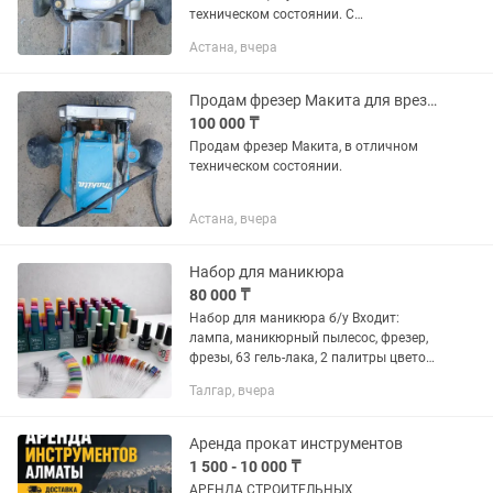
техническом состоянии. С
копировальным кольцом.Работает
Астана, вчера
отлично, без проблем
Продам фрезер Макита для врезки замков, лицевой. С копировальным кольцом
100 000 ₸
Продам фрезер Макита, в отличном
техническом состоянии.
Астана, вчера
Набор для маникюра
80 000 ₸
Набор для маникюра б/у Входит:
лампа, маникюрный пылесос, фрезер,
фрезы, 63 гель-лака, 2 палитры цветов.
Дополнительно: 6 уп. Блесток, 2 уп.
Талгар, вчера
стразы, верхние формы, 2 уп. типс,
полигель, лампа для...
Аренда прокат инструментов
1 500 - 10 000 ₸
АРЕНДА СТРОИТЕЛЬНЫХ