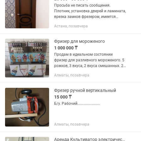
Просьба не писать сообщения.
Плотник, установка дверей и ламината,
врезка замков фрезером, имеется
необходимые инструменты для
Астана, позавчера
работы, качественно и недорого
Фризер для мороженого
1 000 000 ₸
Продам в идеальном состоянии
фризер для разливного мороженого. 5
рожков, 3 вкуса, 2 вкуса смешанных. 2
фрезера есть. Один новый не работал,
Алматы, позавчера
один работал только сезон. Мощность
аппарата очень хорошая...
Фрезер ручной вертикальный
15 000 ₸
Б/у. Рабочий........................
Алматы, позавчера
Аренда Культиватор электрический бензиновый