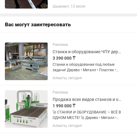
Шымкент, 13 июля
Вас могут заинтересовать
Реклама
Станки и оборудование ЧПУ дерево, металл, пластик, алюминий
3 390 000 ₸
Станки и оборудование под любые
задачи! Дерево • Металл • Пластик •
Алюминий ЧПУ, лазеры, фрезеры,
Алматы, сегодня
листогибы — в наличии и под заказ.
Доставка, установка, обучение,
гарантия. 📞 + BIG-MARKET
Реклама
Продажа всех видов станков и оборудования
1 990 000 ₸
🚀 СТАНКИ И ОБОРУДОВАНИЕ — ВСЁ В
ОДНОМ МЕСТЕ! 🚀 Дерево • Металл •
Пластик • Алюминий ЧПУ • Лазеры •
Алматы, сегодня
Фрезеры • Листогибы В наличии и под
заказ с доставкой по Казахстану. 📞 +