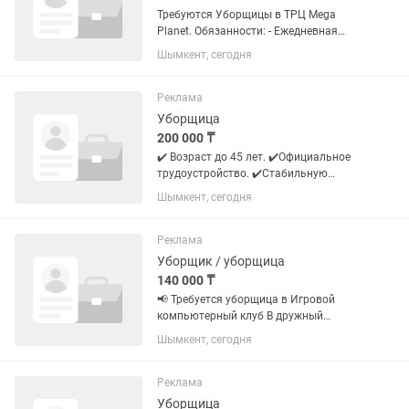
Требуются Уборщицы в ТРЦ Mega
Planet. Обязанности: - Ежедневная
влажная/сухая уборка Торгового
Шымкент, сегодня
центра, коридоров, санузлов; - Вынос
мусора; - Поддержание чистоты и
порядка. Условия: - График 2/2,...
Реклама
Уборщица
200 000 ₸
✔️ Возраст до 45 лет. ✔️Официальное
трудоустройство. ✔️Стабильную
заработную плату. Ответственность,
Шымкент, сегодня
аккуратность и исполнительность!
Реклама
Уборщик / уборщица
140 000 ₸
📢 Требуется уборщица в Игровой
компьютерный клуб В дружный
коллектив требуется ответственная и
Шымкент, сегодня
аккуратная уборщица. 🔹 График
работы:1 сутки работаете / 2 суток
отдыхаете 🔹 Оплата: 14 000 тенге за...
Реклама
Уборщица