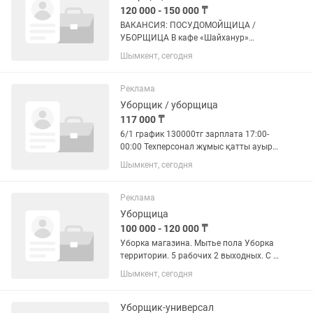
120 000 - 150 000 ₸
ВАКАНСИЯ: ПОСУДОМОЙЩИЦА /
УБОРЩИЦА В кафе «Шайханур»
требуется посудомойщица / уборщица.
Шымкент, сегодня
Условия работы: График: 5/2 Рабочее
время: с 09:00 до 21:00 Заработная
плата: от 120 000 до 150 000...
Реклама
Уборщик / уборщица
117 000 ₸
6/1 график 130000тг зарплата 17:00-
00:00 Техперсонал жұмыс қатты ауыр
емес,жеңіл Адрес Толеметова 85
Шымкент, сегодня
Реклама
Уборщица
100 000 - 120 000 ₸
Уборка магазина. Мытье пола Уборка
территории. 5 рабочих 2 выходных. С 9
до 18. Возраст до 50 лет
Шымкент, сегодня
Уборщик-универсал