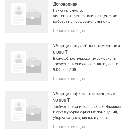
Договорная
Пунктуальность,
чистоплотность,вежливость,умение
работать с профессиональной
уборочной техникой и моющими
Шымкент, сегодня
средствами(парогенераторы,моющие
пылесосы).Опыт работы
приветствуется.
Уборщик служебных помещений
8 000 ₸
В служебное помещение самсаханы
требуется техничка.Зп 8000 в день, с
9:00 до 22:00
Шымкент, сегодня
Уборщик офисных помещений
90 000 ₸
Требуется техничка на склад. Влажная
и сухая уборка офисных помещений,
уборка санузла, вынос мусора.
Сменный график работы: 2/2. С 07:00
Шымкент, сегодня
утра до 12:00 дня. Место работы:
микрорайон Асар. Оплата труда...