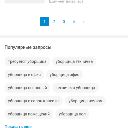
Шымкент, позавчера
Өте таза әйел адам керек . Міндеті:
күнделікті...
1
2
3
4
Популярные запросы
требуется уборщица
уборщица техничка
уборщица в офис
уборщица офис
уборщица неполный
техничека уборщица
уборщица в салон красоты
уборщица ночная
уборщица помещений
уборщица пол
Показать еще
дворник уборщица
уборщица уборщик