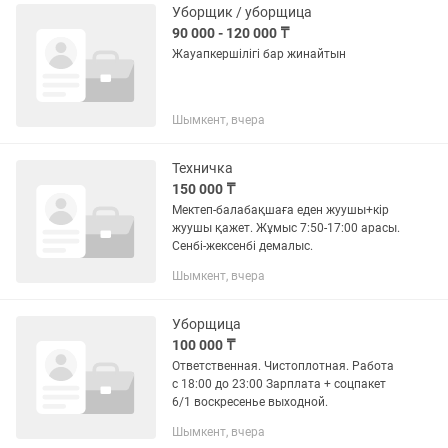
Уборщик / уборщица
90 000 - 120 000 ₸
Жауапкершілігі бар жинайтын
Шымкент, вчера
Техничка
150 000 ₸
Мектеп-балабақшаға еден жуушы+кір
жуушы қажет. Жұмыс 7:50-17:00 арасы.
Сенбі-жексенбі демалыс.
Шымкент, вчера
Уборщица
100 000 ₸
Ответственная. Чистоплотная. Работа
с 18:00 до 23:00 Зарплата + соцпакет
6/1 воскресенье выходной.
Шымкент, вчера