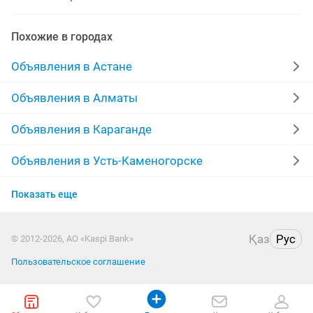
уборщица ресторан
уборщица дворник
Похожие в городах
уборщица оплата
работы уборщица техничка
Объявления в Астане
требуется техничка и уборщица
Объявления в Алматы
Объявления в Караганде
Объявления в Усть-Каменогорске
Объявления в Актобе
Показать еще
Объявления в Костанае
Қаз
Рус
© 2012-2026, АО «Kaspi Bank»
Объявления в Павлодаре
Пользовательское соглашение
Объявления в Уральске