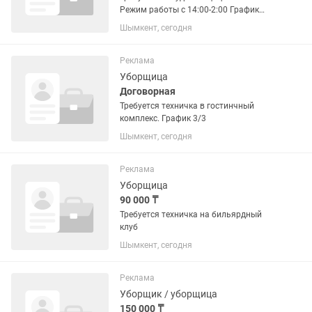
Режим работы с 14:00-2:00 График
работы 2 на 2 Оплата каждый день 10
Шымкент, сегодня
000 тенге Ограничение по возрасту: от
20 до 35 Стажировка 2 дня
оплачивается по 5 000!
Реклама
Уборщица
Договорная
Требуется техничка в гостинчный
комплекс. График 3/3
Шымкент, сегодня
Реклама
Уборщица
90 000 ₸
Требуется техничка на бильярдный
клуб
Шымкент, сегодня
Реклама
Уборщик / уборщица
150 000 ₸