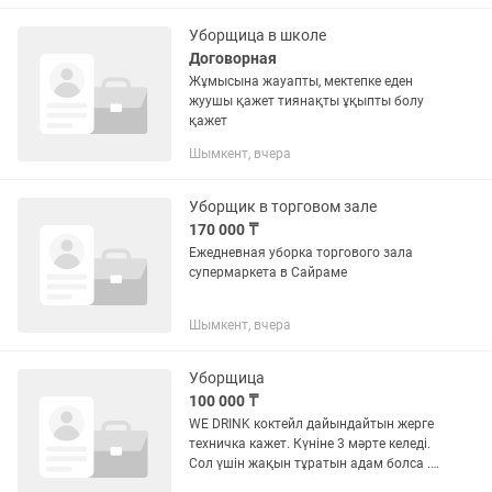
Уборщица в школе
Договорная
Жұмысына жауапты, мектепке еден
жуушы қажет тиянақты ұқыпты болу
қажет
Шымкент, вчера
Уборщик в торговом зале
170 000 ₸
Ежедневная уборка торгового зала
супермаркета в Сайраме
Шымкент, вчера
Уборщица
100 000 ₸
WE DRINK коктейл дайындайтын жерге
техничка кажет. Күніне 3 мәрте келеді.
Сол үшін жақын тұратын адам болса .
Адрес: Нұрсаттағы мешіттің алдында .