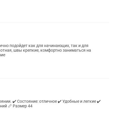
лично подойдет как для начинающих, так и для
отная, швы крепкие, комфортно заниматься на
ние
янии. ✔️ Состояние: отличное ✔️ Удобные и легкие ✔️
Подойдут для тренировок и соревнований 📏 Размер 44