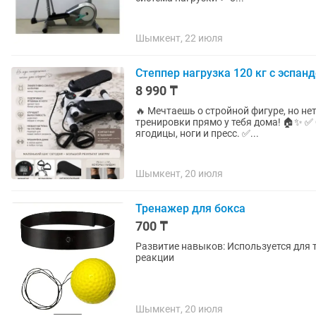
Шымкент, 22 июля
Степпер нагрузка 120 кг с эспан
8 990 ₸
🔥 Мечтаешь о стройной фигуре, но не
тренировки прямо у тебя дома! 🏠✨ ✅
ягодицы, ноги и пресс. ✅...
Шымкент, 20 июля
Тренажер для бокса
700 ₸
Развитие навыков: Используется для т
реакции
Шымкент, 20 июля