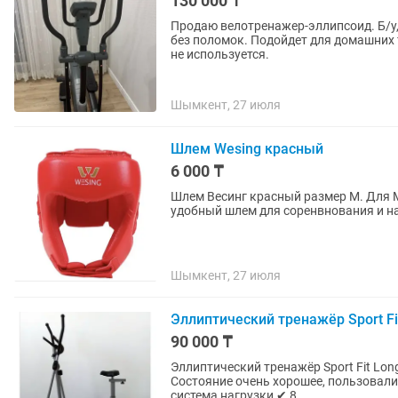
130 000 ₸
Продаю велотренажер-эллипсоид. Б/у,
без поломок. Подойдет для домашних
не используется.
Шымкент, 27 июля
Шлем Wesing красный
6 000 ₸
Шлем Весинг красный размер М. Для 
удобный шлем для соренвнования и н
Шымкент, 27 июля
Эллиптический тренажёр Sport Fit
90 000 ₸
Эллиптический тренажёр Sport Fit Longstyle 51001 с сиде
Состояние очень хорошее, пользовались ред
система нагрузки ✔ 8...