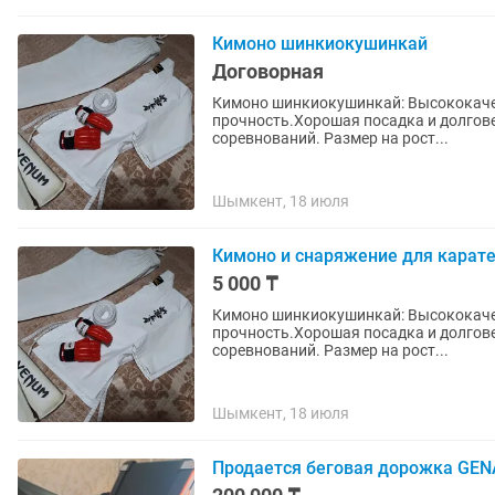
Кимоно шинкиокушинкай
Договорная
Кимоно шинкиокушинкай: Высококаче
прочность.Хорошая посадка и долгове
соревнований. Размер на рост...
Шымкент, 18 июля
Кимоно и снаряжение для карат
5 000 ₸
Кимоно шинкиокушинкай: Высококаче
прочность.Хорошая посадка и долгове
соревнований. Размер на рост...
Шымкент, 18 июля
Продается беговая дорожка GEN