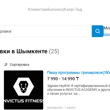
Клиентам
Бизнесу
Kaspi Гид
Мой
Шы
овки в Шымкенте
(25)
Сортировка
Пишу программы тренировок(IN
7 990 - 14 990 ₸
Здравствуйте! Я сертифицированный п
обучение в INVICTUS ACADEMY, и друг
о своих услугах: на...
Шымкент, 1 июня