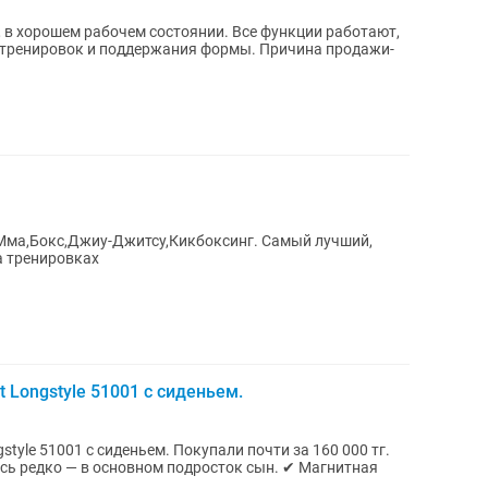
 в хорошем рабочем состоянии. Все функции работают,
 тренировок и поддержания формы. Причина продажи-
Мма,Бокс,Джиу-Джитсу,Кикбоксинг. Самый лучший,
а тренировках
 Longstyle 51001 с сиденьем.
ньем. Покупали почти за 160 000 тг.
ко — в основном подросток сын. ✔ Магнитная