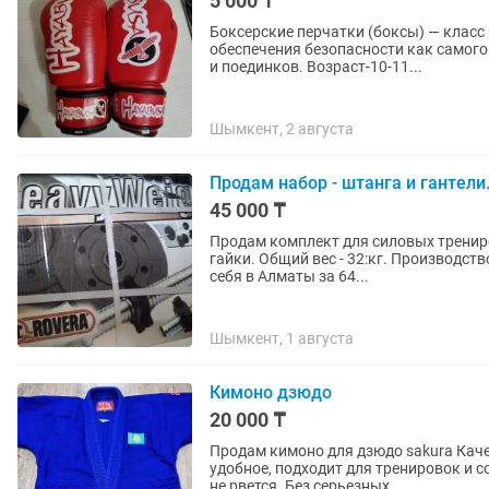
5 000 ₸
Боксерские перчатки (боксы) — класс
обеспечения безопасности как самого 
и поединков. Возраст-10-11...
Шымкент, 2 августа
Продам набор - штанга и гантели
45 000 ₸
Продам комплект для силовых трениров
гайки. Общий вес - 32:кг. Производст
себя в Алматы за 64...
Шымкент, 1 августа
Кимоно дзюдо
20 000 ₸
Продам кимоно для дзюдо sakura Каче
удобное, подходит для тренировок и 
не рвется. Без серьезных...