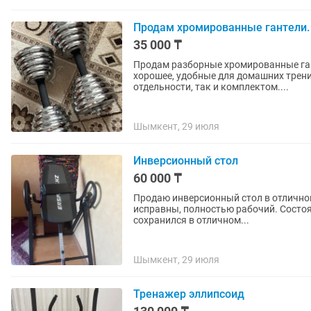
Продам хромированные гантели.
35 000 ₸
Продам разборные хромированные ганте
хорошее, удобные для домашних тренировок. 💪 Цена за 35 тыс Можно при
отдельности, так и комплектом....
Шымкент, 29 июля
Инверсионный стол
60 000 ₸
Продаю инверсионный стол в отлично
исправны, полностью рабочий. Состояние хо
сохранился в отличном...
Шымкент, 29 июля
Тренажер эллипсоид