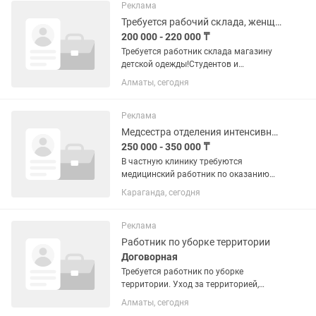
вам подойти. Мы предлагаем: •...
Реклама
Требуется рабочий склада, женщины
200 000 - 220 000 ₸
Требуется работник склада магазину
детской одежды!Студентов и
пенсионеров просьба не беспокоить!
Алматы, сегодня
График 5/2, 08:00-18:00. Выходные
выпадают на будние дни, зп первый
месяц 200,000 тг, со второго...
Реклама
Медсестра отделения интенсивной терапии
250 000 - 350 000 ₸
В частную клинику требуются
медицинский работник по оказанию
услуги в рамках помощи пациентам с
Караганда, сегодня
проблемой суставов и позвоночника.
Мед образование обязательно. Всем
навыкам обучаем сами. Стабильная...
Реклама
Работник по уборке территории
Договорная
Требуется работник по уборке
территории. Уход за территорией,
подрезка деревьев, кустов,
Алматы, сегодня
выдергивание травы, сбор мусора в