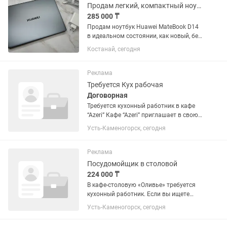
Продам легкий, компактный ноутбук
285 000 ₸
Продам ноутбук Huawei MateBook D14
в идеальном состоянии, как новый, без
царапин и прочих неприятностей.
Костанай, сегодня
Покупался в Технодоме.
Использовался для написания
дипломной работы, сейчас без
Реклама
надобности....
Требуется Кух рабочая
Договорная
Требуется кухонный работник в кафе
“Azeri” Кафе “Azeri” приглашает в свою
команду ответственного и
Усть-Каменогорск, сегодня
трудолюбивого кухонного работника.
Обязанности: •Поддержание чистоты
на кухне •Подготовка...
Реклама
Посудомойщик в столовой
224 000 ₸
В кафе-столовую «Оливье» требуется
кухонный работник. Если вы ищете
стабильную работу с официальным
Усть-Каменогорск, сегодня
оформлением и своевременной
оплатой труда, эта вакансия может