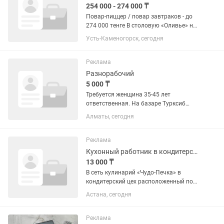
254 000 - 274 000 ₸
Повар-пиццер / повар завтраков - до
274 000 тенге В столовую «Оливье» на
ул. Абая, 1/1 требуется повар на
Усть-Каменогорск, сегодня
постоянную работу. Если умеете
готовить вкусно и вовремя,
соблюдаете график - ждём в...
Реклама
Разнорабочий
5 000 ₸
Требуется женщина 35-45 лет
ответственная. На базаре Турксиб
кафе. Обязанности: подсобного
Алматы, сегодня
работника. Мыть посуду, полы, чистить
лук картошку помогать повару в
общем. Так же принимать заказы и...
Реклама
Кухонный работник в кондитерский цех
13 000 ₸
В сеть кулинарий «Чудо-Печка» в
кондитерский цех расположенный по
адресу: ул.Желтоксан 22/5, требуется
Астана, сегодня
Кухонный работник Требования: - опыт
работы в общепите, а также на
аналогичной должности от 1...
Реклама