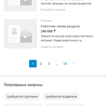
грузчик сборщик на склад продуктов
питания. В обязанности работника
Кокшетау, сегодня
входит сборка продукции по
накладным и погрузочно-разгрузочные
работы.Официальное
Реклама
трудоустройство!...
Работник линии раздачи
240 000 ₸
Требуется кассир в ресторан быстрого
питания. Ищем энергичного и
общительного кассира в нашу
Алматы, сегодня
команду. Работа подойдёт тем, кто
любит динамичный темп и общение с
людьми. Что предстоит...
1
2
3
...
10
Популярные запросы
требуются грузчики
требуются водители