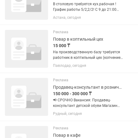
В столовую требуется кух.рабочая !
График работы 5/2,2/2! С 9 до 21:00
Ежедневной оплаты нет! Ищем
Астана, сегодня
чистоплотного! любящего свою работу
человека ! Умеющего работать в
коллективе! Ответственного! Без...
Реклама
Повар в коптильный цех
15 000 ₸
На производственную базу требуется
работник в коптильный цех (копчение
куриной грудки и куриных крылышек).
Павлодар, сегодня
Условия: • График работы: 2/2, с 08:00
до 20:00 • Оплата: 15 000 Т за смену
•Заработная...
Реклама
Продавец-консультант в розничном магазине
150 000 - 300 000 ₸
📢 СРОЧНО Вакансия: Продавец-
консультант детской обуви Магазин
«Сороконожка» Тц Галактика В
Рудный, сегодня
магазин детской обуви требуется
продавец-консультант. Возраст 20- 45
лет 👟 Обязанности: консультация...
Реклама
Повар в кафе