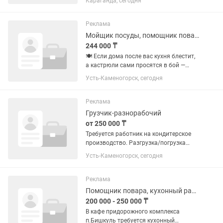
Караганда, сегодня
07.00 - 23.00 ч., 2/2 , развозка, питание
за счёт компании.
Реклама
Мойщик посуды, помощник повара
244 000 ₸
🍽️ Если дома после вас кухня блестит,
а кастрюли сами просятся в бой —
возможно, мы ищем именно вас! 😄 В
Усть-Каменогорск, сегодня
столовую «Оливье» требуется
кухонный работник. Без вас на кухне не
получится ни вкусный...
Реклама
Грузчик-разнорабочий
от 250 000 ₸
Требуется работник на кондитерское
производство. Разгрузка/погрузка
товара Помощь в выполнении работы
Усть-Каменогорск, сегодня
кондитером.
Реклама
Помощник повара, кухонный работник
200 000 - 250 000 ₸
В кафе придорожного комплекса
п.Бишкуль требуется кухонный