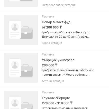
работник, помощник повара. График
Петропавловск, сегодня
работы сутки/двое. Оплата 20 000 тг/
смена. Сан.книжка. Обязанности на
собеседовании. Есть питание и
Реклама
развоз...
Повар в Фаст фуд
от 200 000 ₸
Требуются работники в Фаст фуд.
Девушки от 20 до 40 лет. График
работы сутки через двое. ЗП первый
Тараз, сегодня
месяц обучение 15 000, второй месяц
20 000 за смену. Звонить до 21:00
Реклама
Уборщик-универсал
200 000 ₸
Требуется хозяйственный работник с
проживанием 📍 Место работы:
посёлок Жибек Жолы, трасса Астана –
Астана, сегодня
Караганда. Ищем ответственного,
аккуратного и трудолюбивого
сотрудника для работы на базе...
Реклама
Грузчик сборщик
270 000 - 310 000 ₸
В торговую компанию требуется