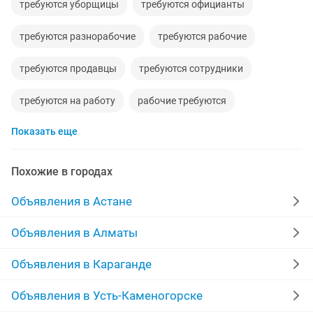
требуются уборщицы
требуются официанты
требуются разнорабочие
требуются рабочие
требуются продавцы
требуются сотрудники
требуются на работу
рабочие требуются
Показать еще
требуются швеи
требуются горничные
требуются торговые представители
Похожие в городах
организации требуются
требуются фасовщики
Объявления в Астане
требуются операторы колл-центр
требуются хостес
Объявления в Алматы
требуются комплектовщики
требуются клинеры
Объявления в Караганде
охрана требуются
требуются строители
Объявления в Усть-Каменогорске