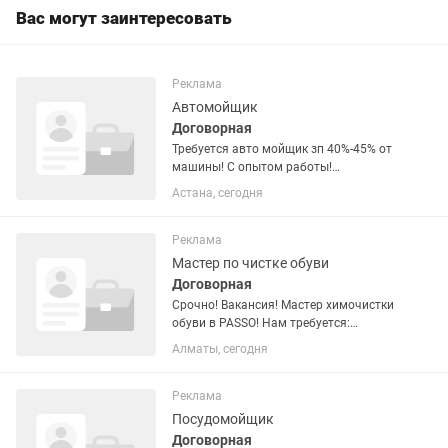
Вас могут заинтересовать
Реклама
Автомойщик
Договорная
Требуется авто мойщик зп 40%-45% от
машины! С опытом работы!
Желательно проживающие недалеко
Астана, сегодня
от Коктала! Нужны конкретные
работники которые готовы работать и
зарабатывать!
Реклама
Мастер по чистке обуви
Договорная
Срочно! Вакансия! Мастер химочистки
обуви в PASSO! Нам требуется:
работник по чистке обуви.
Алматы, сегодня
Обязанности: • Первичная чистка
обуви, а также подготовка после
первичной чистки. • Аккуратная
Реклама
сборка...
Посудомойщик
Договорная