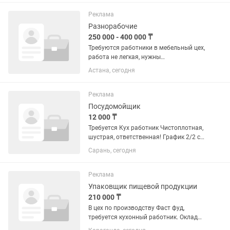
мусорный контейнер.
Реклама
Разнорабочие
250 000 - 400 000 ₸
Требуются работники в мебельный цех,
работа не легкая, нужны
ответственные, желающие научиться
Астана, сегодня
на станках и работать. Цех находится
по адресу Ақсүмбе 8. С понедельника
по пятницу с 09.00 до 19.00, в...
Реклама
Посудомойщик
12 000 ₸
Требуется Кух работник Чистоплотная,
шустрая, ответственная! График 2/2 с
10.30-23.30 Развозка в конце смены
Сарань, сегодня
Оплата в конце смены Обязанности
Варить рис «научим» Уборка кухни и
поддерживать...
Реклама
Упаковщик пищевой продукции
210 000 ₸
В цех по производству Фаст фуд,
требуется кухонный работник. Оклад
210000 тг. за 15 смен. График работы с