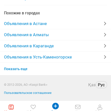
телефон samsung
нерабочие телефоны
Похожие в городах
покупаю телефоны
телефон huawei
Объявления в Астане
телефон xiaomi
телефон 8
мобильные телефоны
Объявления в Алматы
а 10 телефон
телефон редми
телефон для
Объявления в Караганде
телефоны айфон
Объявления в Усть-Каменогорске
Объявления в Актобе
Показать еще
Объявления в Костанае
Қаз
Рус
© 2012-2026, АО «Kaspi Bank»
Объявления в Таразе
Пользовательское соглашение
Объявления в Павлодаре