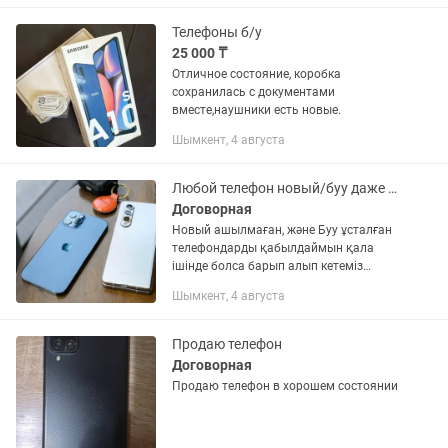
Телефоны б/у
25 000 ₸
Отличное состояние, коробка
сохранилась с документами
вместе,наушники есть новые.
Шымкент, 4 августа
Любой телефон новый/буу даже запчасти аламыз!
Договорная
Новый ашылмаған, және Буу ұсталған
телефондарды қабылдаймын қала
ішінде болса барып алып кетеміз
батсап номер хабарласамыз!
Шымкент, 4 августа
Продаю телефон
Договорная
Продаю телефон в хорошем состоянии