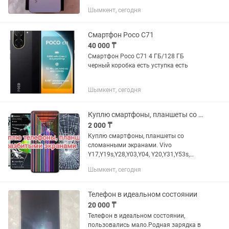
Шымкент, сегодня
Смартфон Poco C71
40 000 ₸
Смартфон Poco C71 4 ГБ/128 ГБ
черный коробка есть уступка есть
Шымкент, сегодня
Куплю смартфоны, планшеты со сломанными экранами
2 000 ₸
Куплю смартфоны, планшеты со
сломанными экранами. Vivo
Y17,Y19s,Y28,Y03,Y04, Y20,Y31,Y53s,
Redmi 9c,9,10,10c,12,12с,13,и 13с,14c,
Шымкент, сегодня
А3,А3х,А5,note 8,9,Oppo A3,
А17,A3x,a52,a53,A54,a72,A60, Samsung...
Телефон в идеальном состоянии
20 000 ₸
Телефон в идеальном состоянии,
пользовались мало.Родная зарядка в