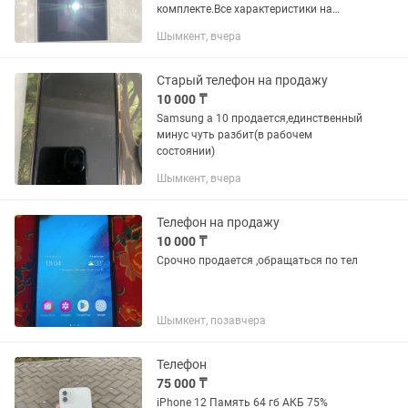
комплекте.Все характеристики на
фото.Поддерживает app store и .Можно
Шымкент, вчера
вставить флешку.Объем встроенной
памяти 32 Гб.
Старый телефон на продажу
10 000 ₸
Samsung a 10 продается,единственный
минус чуть разбит(в рабочем
состоянии)
Шымкент, вчера
Телефон на продажу
10 000 ₸
Срочно продается ,обращаться по тел
Шымкент, позавчера
Телефон
75 000 ₸
iPhone 12 Память 64 гб АКБ 75%