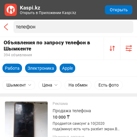
Kaspi.kz
Открыть
Открыть в Приложении Kaspi.kz
Объявления по запросу телефон в
Шымкенте
394 объявления
Работа
Электроника
Apple
Шымкент
Цена
На обмен
Есть фото
Реклама
Продажа телефона
10 000 ₸
Продается самсунг а 10(2020
года)минус есть чуть разбит экран.В
рабочем состоянии цена:10 тыс