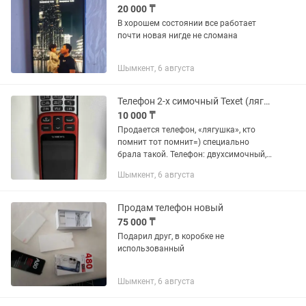
20 000 ₸
В хорошем состоянии все работает
почти новая нигде не сломана
Шымкент, 6 августа
Телефон 2-х симочный Texet (лягушка)
10 000 ₸
Продается телефон, «лягушка», кто
помнит тот помнит=) специально
брала такой. Телефон: двухсимочный,
почти новый, не роняла ни разу. В
Шымкент, 6 августа
телефоне есть возможность
увеличивать/уменьшать текст меню
и...
Продам телефон новый
75 000 ₸
Подарил друг, в коробке не
использованный
Шымкент, 6 августа