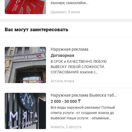
баннере, самоклейке
Стенды,таблички.Брендирование,нанис
Шымкент, 8 июня
ение логотипа на футболке,на ручки,
на...
Вас могут заинтересовать
Наружная реклама
Договорная
В СРОК и КАЧЕСТВЕННО ЛЮБУЮ
ВЫВЕСКУ ЛЮБОЙ СЛОЖНОСТИ.
СОГЛАСОВАНИЯ эскизов с
ГОС;органами; Сопровождение от А до
Астана, вчера
Я; Изготовление вывесок от 1-го дня
КОНСУЛЬТАЦИЯ , ЗАМЕРЫ , ДИЗАЙН -
БЕСПЛАТНО!!!...
Наружная реклама Вывеска табличка
2 000 - 30 000 ₸
Все виды наружной рекламы! Полный
спектр услуги - от создания эскиза до
вывески! Наши услуги: - объемные
буквы ( световые и не световые ) -
Алматы, 3 августа
накладные буквы - лайтбоксы (