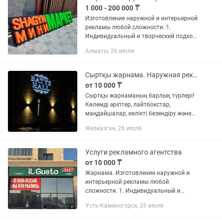
1 000 - 200 000 ₸
Изготовление наружной и интерьерной
рекламы любой сложности. 1.
Индивидуальный и творческий подход
к каждому Заказчику. 2.
Алматы, 26 июля
Предварительный просчет заказа за
15 минут. 3. Несколько вариантов
эскиза...
Сыртқы жарнама. Наружная реклама
от 10 000 ₸
Сыртқы жарнаманың барлық түрлері!
Көлемді әріптер, лайтбокстар,
маңдайшалар, көлікті безендіру және
т.б. Кепілдік. Дизайн және өлшем алу
Жезказган, 26 июля
тегін! Изготовление наружной
рекламы. Световые обьемные...
Услуги рекламного агентства
от 10 000 ₸
Жарнама. Изготовление наружной и
интерьерной рекламы любой
сложности. 1. Индивидуальный и
творческий подход к каждому
Усть-Каменогорск, 26 июля
Заказчику. 2. Предварительный
просчет заказа за 25 минут. 3.