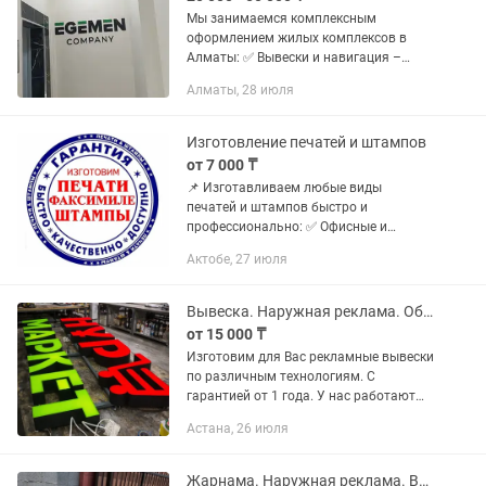
Мы занимаемся комплексным
оформлением жилых комплексов в
Алматы: ✅ Вывески и навигация –
стильные и заметные решения ✅
Алматы, 28 июля
Фасадные таблички и указатели –
удобство для жителей и гостей ✅
Информационные...
Изготовление печатей и штампов
от 7 000 ₸
📌 Изготавливаем любые виды
печатей и штампов быстро и
профессионально: ✅ Офисные и
карманные оснастки ✅ Факсимиле ✅
Актобе, 27 июля
Круглые, прямоугольные и фигурные
формы ✅ Любые размеры и шрифты ✅
Восстановление...
Вывеска. Наружная реклама. Объёмные буквы. Лайтбоксы. Стеллы. Стенды.
от 15 000 ₸
Изготовим для Вас рекламные вывески
по различным технологиям. С
гарантией от 1 года. У нас работают
мастера с 10 летним стажем, поэтому
Астана, 26 июля
за качество вывески мы отвечаем.
Дизайн вывески и замер...
Жарнама. Наружная реклама. Вывески. Световые буквы. Лайтбоксы.