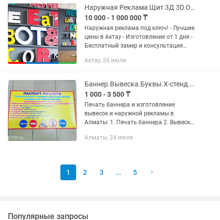
Несколько вариантов...
Наружная Реклама Щит 3Д 3D Объемные Буквы Рекламный Баннер
10 000 - 1 000 000 ₸
Наружная реклама под ключ! - Лучшие
цены в Актау - Изготовление от 1 дня -
Бесплатный замер и консультация
Звоните прямо сейчас и получите
Актау, 24 июля
расчет за 10 минут! Выполняем: -
наружная реклама -...
Баннер.Вывеска.Буквы.Х-стенд.Лайтбокс.Таблички.Печать баннера.Плакат
1 000 - 3 500 ₸
Печать баннера и изготовление
вывесок и наружной рекламы в
Алматы: 1. Печать баннера 2. Вывески
ПВХ 3. Самоклеющаяся пленка 4.
Алматы, 24 июля
Световые буквы 5. Лайтбокс (Световой
короб) 6. Настенные стенды 7....
1
2
3
...
5
Популярные запросы