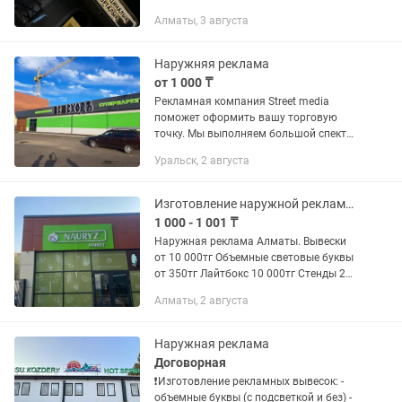
рестораны , бар, фитнес клубы,
Алматы, 3 августа
офисные помещения, магазины
одежды , продуктовые магазины и тд...
Наружняя реклама
от 1 000 ₸
Рекламная компания Street media
поможет оформить вашу торговую
точку. Мы выполняем большой спектр
работ: -световые вывески -стенды
Уральск, 2 августа
-баннера -таблички -фрезеровка
листовых материалов на ЧПУ станке
3×2...
Изготовление наружной рекламы, демонтаж, монтаж, ремонт.
1 000 - 1 001 ₸
Наружная реклама Алматы. Вывески
от 10 000тг Объемные световые буквы
от 350тг Лайтбокс 10 000тг Стенды 2
000тг. Таблички 1 000тг. Указатели 1
Алматы, 2 августа
000тг Неоновые вывески 3 000тг.
Ремонт, демонтаж и монтаж...
Наружная реклама
Договорная
❗Изготовление рекламных вывесок: -
объемные буквы (с подсветкой и без) -