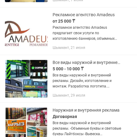
Шымкент, 7 июня
царапка пластик. Серебро пластик.
ПВХ. Акрил Нумерация...
Рекламное агентство Amadeus
от 25 000 ₸
Рекламное агентство Amadeus
предлагает свои услуги по
изготовлению баннеров, объемных
букв, широкоформатная печать,
Шымкент, 21 июня
бегущая строка, штендеров, таблички,
Брендирование авто, создание
логотипов на...
Все виды наружной и внутренней рекламы
5 000 - 10 000 ₸
Все виды наружной и внутренней
рекламы. Дизайн, изготовление и
монтаж. Разработка логотипа.
Световые и не световые объемные
Шымкент, 29 июля
буквы. Крышные установки. LED
экраны, бегущая строка. Световые...
Наружная и внутренняя реклама
Договорная
Все виды наружной и внутренней
рекламы. -Объемные буквы и световые
буквы Лайтбоксы -Вывеска