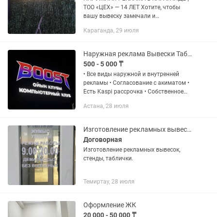
ТОО «ЦЕХ» — 14 ЛЕТ Хотите, чтобы
вашу вывеску замечали и
запоминали? Мы знаем, как это
Караганда, 29 июля
сделать. 🏆 14 лет опыта в
производстве рекламы 📍 Работаем по
Караганде и...
Наружная реклама Вывески Таблички Неон Баннер Лэд Led Баннер
500 - 5 000 ₸
• Все виды наружной и внутренней
рекламы • Согласование с акиматом •
Есть Kaspi рассрочка • Собственное
производство ЦЕНЫ НИЖЕ
Астана, 28 июля
РЫНОЧНОЙ Гарантия 12 месяцев Срок
изготовления 1-7...
Изготовление рекламных вывесок стендов и табличек.
Договорная
Изготовление рекламных вывесок,
стенды, таблички.
Темиртау, 28 июля
Оформление ЖК
20 000 - 50 000 ₸