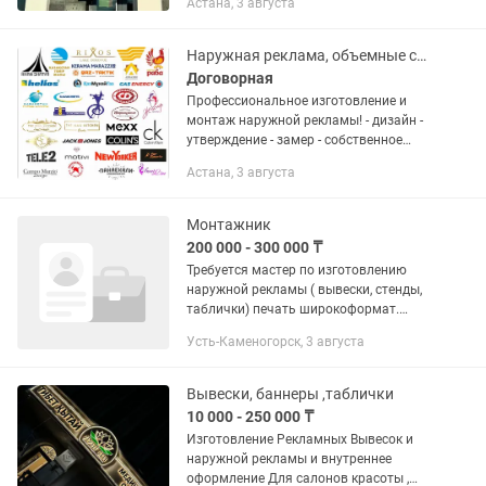
Астана, 3 августа
Лайтбокс Баннер Таблички Крышные
конструкции Пленки ...
Наружная реклама, объемные световые буквы, утверждение.
Договорная
Профессиональное изготовление и
монтаж наружной рекламы! - дизайн -
утверждение - замер - собственное
производство - баннеры (изготовление
Астана, 3 августа
и монтаж) - объемные световые буквы -
световые короба...
Монтажник
200 000 - 300 000 ₸
Требуется мастер по изготовлению
наружной рекламы ( вывески, стенды,
таблички) печать широкоформат.
Монтаж
Усть-Каменогорск, 3 августа
Вывески, баннеры ,таблички
10 000 - 250 000 ₸
Изготовление Рекламных Вывесок и
наружной рекламы и внутреннее
оформление Для салонов красоты ,