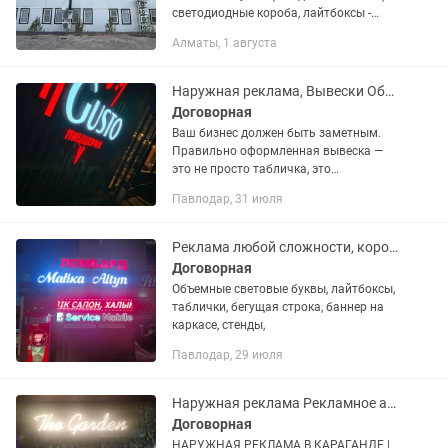
светодиодные короба, лайтбоксы -
световые консоли, - штендеры
Алматы, 1 августа
(стритлайны) Производство
интерьерной рекламы: - буквы:...
Наружная реклама, Вывески Объемные буквы, , Баннера,
Договорная
Ваш бизнес должен быть заметным.
Правильно оформленная вывеска —
это не просто табличка, это
инструмент, который привлекает
Павлодар, 31 июля
клиентов 24/7 и формирует доверие к
вашему бренду с первого взгляда.
Мы...
Реклама любой сложности, короткие сроки, высокое качестова, гарантия 3года
Договорная
Объемные световые буквы, лайтбоксы,
таблички, бегущая строка, баннер на
каркасе, стенды,
Павлодар, 29 июля
Наружная реклама Рекламное агентство ЦЕХ
Договорная
НАРУЖНАЯ РЕКЛАМА В КАРАГАНДЕ |