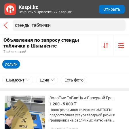
Kaspi.kz
Открыть
Открыть в Приложении Kaspi.kz
Объявления по запросу стенды
таблички в Шымкенте
7 объявлений
Услуги
Шымкент
Цена
Есть фото
ЗолоТые ТаБлиЧки Лазерной ГраВиРоВкоЙ и РеЗкА. СтеНдЫ.и другое от 450
1 200 - 5 000 ₸
Наша рекламная компания «MERGEN
предоставляет услуги лазерной резки и
гравировки на различных материалах:
Таблички лазерная гравировка. Золото