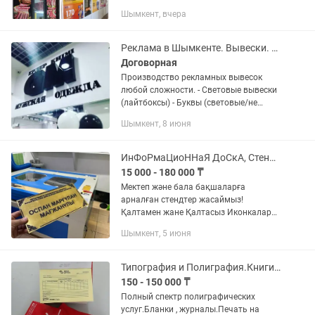
-Изготовление стендов Стенды для
Шымкент, вчера
школы и садика и для гос.учреждений
-Таблички и...
Реклама в Шымкенте. Вывески. Буквы. Стенды. Баннеры
Договорная
Производство рекламных вывесок
любой сложности. - Световые вывески
(лайтбоксы) - Буквы (световые/не
световые) - Печать на баннере и
Шымкент, 8 июня
самоклейке - Стенды всех видов -
Таблички, знаки, указатели - -...
ИнФоРмаЦиоННаЯ ДоСкА, СтенДы, КаРмаШкИ для стенды. ШкоЛьНыЕ СтенДы
15 000 - 180 000 ₸
Мектеп және бала бақшаларға
арналған стендтер жасаймыз!
Қалтамен жане Қалтасыз Иконкалар
Есікке арналған ілмелер Кез келген
Шымкент, 5 июня
көлемде ұсыныстар жібереміз ка
жазыңыз! Информационный стенд для
внутри...
Типография и Полиграфия.Книги,Бланки,Журналы.Каталоги.
150 - 150 000 ₸
Полный спектр полиграфических
услуг.Бланки , журналы.Печать на