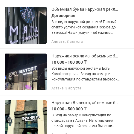
световой короб) -...
Объемная буква наружная реклама
Договорная
Все виды наружной рекламы! Полный
спектр услуги - от создания эскиза до
вывески! Наши услуги: - объемные
буквы ( световые и не световые ) -
Алматы, 3 августа
накладные буквы - лайтбоксы (
световой короб) -...
Наружная реклама, объемные буквы, вывески, баннера, монтаж, демонтаж
10 000 - 100 000 ₸
Все виды наружной рекламы Есть
Kaspi рассрочка Выезд на замер и
консультация по стандартам вывесок
г.Астана бесплатно -объемные буквы /
Астана, 3 августа
световые буквы, от 60.000тыс -
световой короб / лайтбокс От...
Наружная Вывеска, объемные буквы, баннер, стенды, световые буквы, таблички.
10 000 - 500 000 ₸
Выезд на замер и консультация по
стандартам г.Астаны Изготовления
любой наружной рекламы Вывески
Объемные буквы Световые буквы