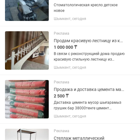
Стоматологическая кресло детское
новое
Шымкент, сегодня
Реклама
Продам красивую лестницу из карагача
1 000 000 ₸
В связи с реконструкцией дома продаю
красивую стильную лестницу из
карагача. В идеальном состоянии
Шымкент, сегодня
Реклама
Продажа и доставка цемента марка 500
2 500 ₸
Даставка цемента мусор шығарамыз
грушик бар 38000тенге цемент
даставка тегін
Шымкент, сегодня
Реклама
Стеллаж металлический