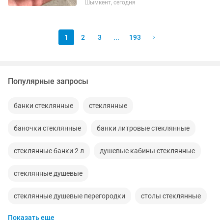
Шымкент, сегодня
Данные сервоприводы подходят на
настенные газовые котлы различных
производителей. В наличии есть
много....
1
2
3
...
193
Популярные запросы
банки стеклянные
стеклянные
баночки стеклянные
банки литровые стеклянные
стеклянные банки 2 л
душевые кабины стеклянные
стеклянные душевые
стеклянные душевые перегородки
столы стеклянные
Показать еще
стеклянные душевое
стеклянные столы