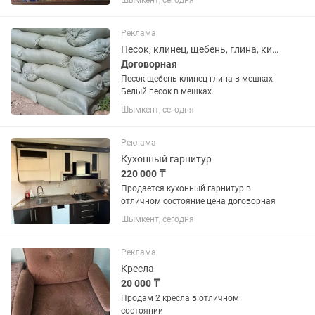
Шымкент, сегодня
художником-педагогом. ,,Фазаны,,
холст,масло ,размер с рамой
110#85.Рама в подарок. Картина
Реклама
подойдёт для интерьера...
Песок, клинец, щебень, глина, кирпичи
Договорная
Песок щебень клинец глина в мешках.
Белый песок в мешках.
Шымкент, сегодня
Реклама
Кухонный гарнитур
220 000 ₸
Продается кухонный гарнитур в
отличном состояние цена договорная
Шымкент, сегодня
Реклама
Кресла
20 000 ₸
Продам 2 кресла в отличном
состоянии