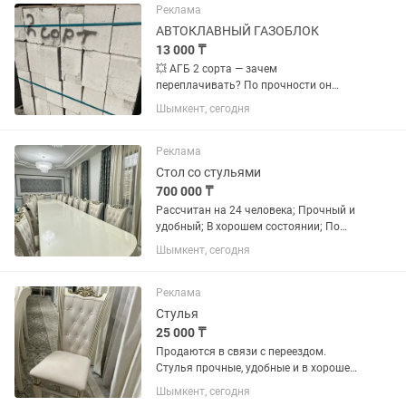
Реклама
АВТОКЛАВНЫЙ ГАЗОБЛОК
13 000 ₸
💥 АГБ 2 сорта — зачем
переплачивать? По прочности он
ничем не хуже 1 сорта и подходит даже
Шымкент, сегодня
для строительства домов и
технических этажей. Разница только
во внешнем виде: возможны
Реклама
небольшие...
Стол со стульями
700 000 ₸
Рассчитан на 24 человека; Прочный и
удобный; В хорошем состоянии; По
всем вопросам обращайтесь в личные
Шымкент, сегодня
сообщения. Цена договорная!!!
Реклама
Стулья
25 000 ₸
Продаются в связи с переездом.
Стулья прочные, удобные и в хорошем
состоянии. Количество — 24 шт. По
Шымкент, сегодня
всем вопросам пишите в личные