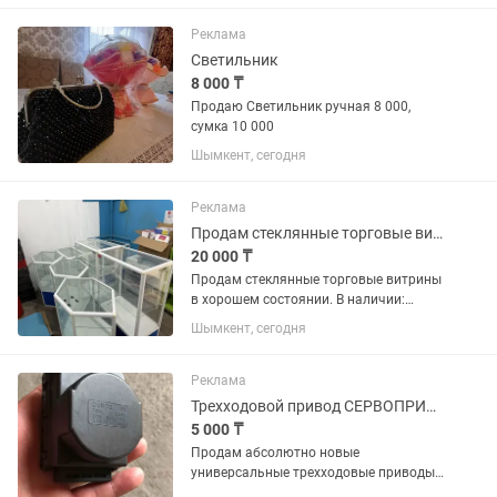
сообщения.
Реклама
Светильник
8 000 ₸
Продаю Светильник ручная 8 000,
сумка 10 000
Шымкент, сегодня
Реклама
Продам стеклянные торговые витрины в хорошем состоянии.
20 000 ₸
Продам стеклянные торговые витрины
в хорошем состоянии. В наличии:
большие прямые витрины; средние
Шымкент, сегодня
прямые витрины; шестигранные
стеклянные витрины. Подойдут для
магазина, бутика, аптеки, салона,...
Реклама
Трехходовой привод СЕРВОПРИВОД запчасти газовых котлов
5 000 ₸
Продам абсолютно новые
универсальные трехходовые приводы
(220в.) для настенных газовых котлов.