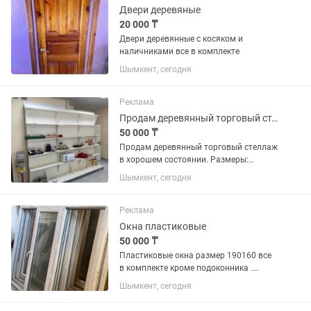
Двери деревяные
20 000 ₸
Двери деревянные с косяком и
наличниками все в комплекте
Шымкент, сегодня
Реклама
Продам деревянный торговый стеллаж в хорошем состоянии.
50 000 ₸
Продам деревянный торговый стеллаж
в хорошем состоянии. Размеры:
Высота — 2,5 м Длина — 3 м Ширина —
Шымкент, сегодня
50 см Глубина маленьких полок — 32
см Подойдет для продуктового
магазина, минимаркета,...
Реклама
Окна пластиковые
50 000 ₸
Пластиковые окна размер 190160 все
в комплекте кроме подоконника .
Подоконника нету , остальное все есть
Шымкент, сегодня