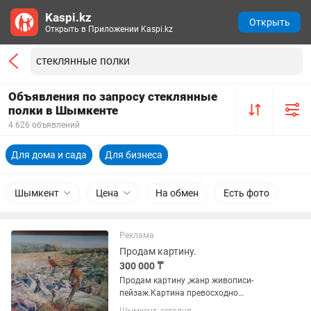
Kaspi.kz
Открыть
Открыть в Приложении Kaspi.kz
Объявления по запросу стеклянные
полки в Шымкенте
4 626 объявлений
Для дома и сада
Для бизнеса
Шымкент
Цена
На обмен
Есть фото
Реклама
Продам картину.
300 000 ₸
Продам картину ,жанр живописи-
пейзаж.Картина превосходно
выполнена профессиональным