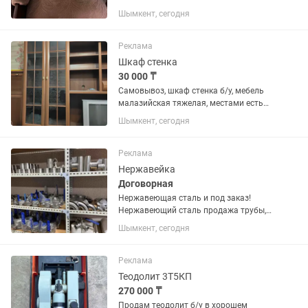
Шымкент, сегодня
Реклама
Шкаф стенка
30 000 ₸
Самовывоз, шкаф стенка б/у, мебель
малазийская тяжелая, местами есть
трещинки и обшарпанный
Шымкент, сегодня
Реклама
Нержавейка
Договорная
Нержавеющая сталь и под заказ!
Нержавеющий сталь продажа трубы,
отводы, уголки, листы, краны разные
Шымкент, сегодня
виды болты, задвижки, разное, и. Т. Д
Марка нержавейки : 201 - 316L Телефон
:
Реклама
Теодолит 3Т5КП
270 000 ₸
Продам теодолит б/у в хорошем