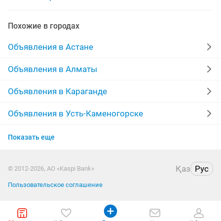
стеклянные тумбы
банки стеклянные 2 л
Похожие в городах
банки стеклянные 5
стеклянные банки
Объявления в Астане
Объявления в Алматы
Объявления в Караганде
Объявления в Усть-Каменогорске
Объявления в Актобе
Показать еще
Объявления в Актау
Қаз
Рус
© 2012-2026, АО «Kaspi Bank»
Объявления в Таразе
Пользовательское соглашение
Объявления в Павлодаре