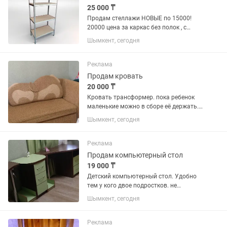
25 000 ₸
Продам стеллажи НОВЫЕ по 15000!
20000 цена за каркас без полок , с
полками 25000 Отличное качество ,
Шымкент, сегодня
выдерживает 120 кг на 1 полку . В
комплекте 4 полки . Полки могут
устанавливаться на любую...
Реклама
Продам кровать
20 000 ₸
Кровать трансформер. пока ребенок
маленькие можно в сборе её держать.,
если уже подросток можно разложить.
Шымкент, сегодня
Реклама
Продам компьютерный стол
19 000 ₸
Детский компьютерный стол. Удобно
тем у кого двое подростков. не
занимает много места и есть
Шымкент, сегодня
шкафчики для книг и тетрадей . три
отсека можно собрать из несколько
вариантов.
Реклама