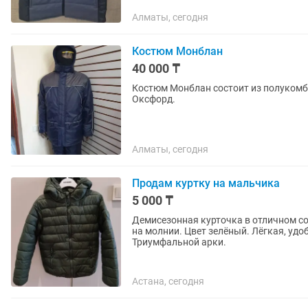
Алматы, сегодня
Костюм Монблан
40 000 ₸
Костюм Монблан состоит из полукомби
Оксфорд.
Алматы, сегодня
Продам куртку на мальчика
5 000 ₸
Демисезонная курточка в отличном состоя
на молнии. Цвет зелёный. Лёгкая, удобная. Наполнитель синтепон. Размер 
Триумфальной арки.
Астана, сегодня