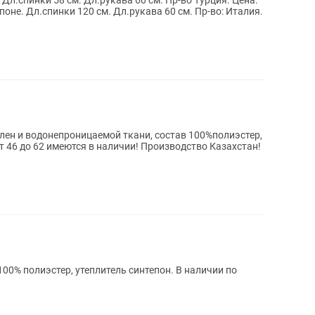
. Дл.спинки 58 см. Дл.рукава 60 см. Пр-во Турция. Цена:
епоне. Дл.спинки 120 см. Дл.рукава 60 см. Пр-во: Италия.
влен и водонепроницаемой ткани, состав 100%полиэстер,
т 46 до 62 имеются в наличии! Производство Казахстан!
00% полиэстер, утеплитель синтепон. В наличии по