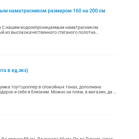
ым наматрасником размером 160 на 200 см
ты C нашим водонепроницаемым наматрасником
ый из высококачественного стеганого полотна
тера,...
та в ед.экз)
Сумка тоут\шоппер в спокойных тонах, дополнена
арок и себе и близким. Можно на пляж, в магазин, да и