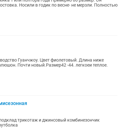
нка 1 или полтора года Примерно 80 размер. Он
 мерзли. Полностью
зводство Гуанчжоу. Цвет фиолетовый. Длина ниже
капюшон. Почти новый.Размер42 -44. легкоеи теплое.
мисезонная
 подклад трикотаж и джинсовый комбинезончик
 футболка