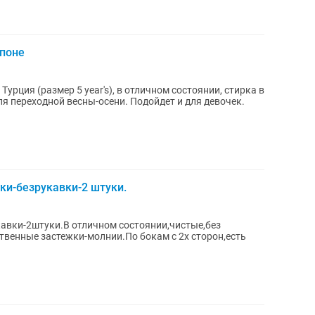
епоне
Турция (размер 5 year's), в отличном состоянии, стирка в
ля переходной весны-осени. Подойдет и для девочек.
ки-безрукавки-2 штуки.
авки-2штуки.В отличном состоянии,чистые,без
твенные застежки-молнии.По бокам с 2х сторон,есть