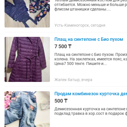
Теплый демисезонный костюм для ребе
отгибается. Можно меньше и больше ростовка. Носили в годик по весне- не
флисом штанишки сделаны....
Усть-Каменогорск, сегодня
Плащ на синтепоне с Био пухом
7 500 ₸
Плащ на синтепоне с Био пухом. Прои
колена. На заклепках, имеется пояс, 
Цена7 500 тенге. Пишите и...
Жапек батыр, вчера
Продам комбинезон курточка де
500 ₸
Демисезонная курточка на синтепоне
подклад травка в хор.сост в подарок