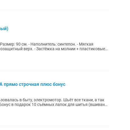
вый)
озащитный верх. - Застёжка на молнии + пластиковые
 прямо строчная плюс бонус
овалась в быту, электромотор. Шьёт все ткани, а так
 Бонус в подарок 10 съёмных лапок для шитья (вшивание