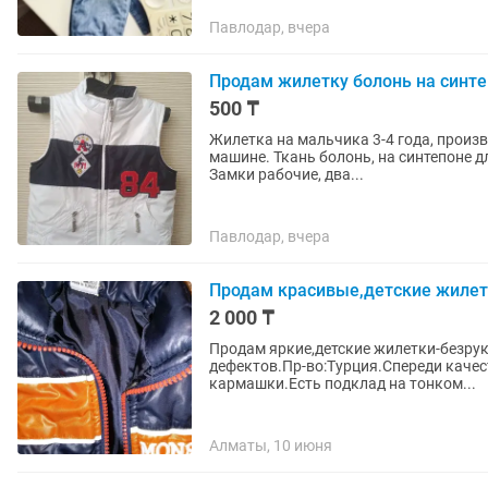
Павлодар, вчера
Продам жилетку болонь на синт
500 ₸
Жилетка на мальчика 3-4 года, произв 
машине. Ткань болонь, на синтепоне д
Замки рабочие, два...
Павлодар, вчера
Продам красивые,детские жилет
2 000 ₸
Продам яркие,детские жилетки-безрук
дефектов.Пр-во:Турция.Спереди качес
кармашки.Есть подклад на тонком...
Алматы, 10 июня