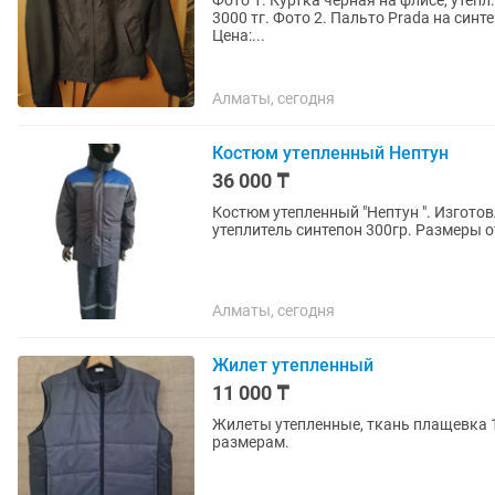
Фото 1. Куртка черная на флисе, утепл
3000 тг. Фото 2. Пальто Prada на синт
Цена:...
Алматы, сегодня
Костюм утепленный Нептун
36 000 ₸
Костюм утепленный "Нептун ". Изгото
утеплитель синтепон 300гр. Размеры о
Алматы, сегодня
Жилет утепленный
11 000 ₸
Жилеты утепленные, ткань плащевка 1
размерам.