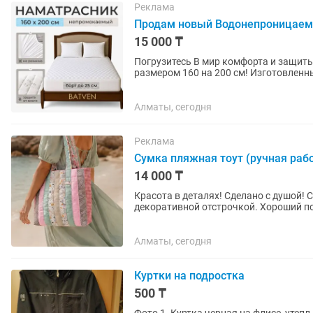
Реклама
Продам новый Водонепроницаем
15 000 ₸
Погрузитесь B мир комфорта и защи
размером 160 на 200 см! Изготовленн
состоящего из 80% хлопка и 20% полиэс
Алматы, сегодня
Реклама
Сумка пляжная тоут (ручная рабо
14 000 ₸
Красота в деталях! Сделано с душой! 
декоративной отстрочкой. Хороший под
просто на...
Алматы, сегодня
Куртки на подростка
500 ₸