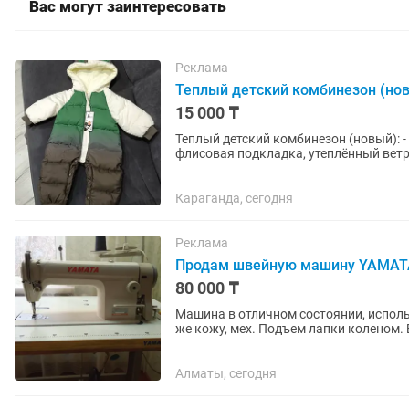
Вас могут заинтересовать
Реклама
Теплый детский комбинезон (но
15 000 ₸
Теплый детский комбинезон (новый): - Размер: 90 см. - Наполнитель: синтепон. - Мягкая
флисовая подкладка, утеплённый ветр
клёпки на ножках. -...
Караганда, сегодня
Реклама
Продам швейную машину YAMATA
80 000 ₸
Машина в отличном состоянии, использ
же кожу, мех. Подъем лапки коленом.
потайной молнии,...
Алматы, сегодня