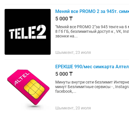
Меняй все PROMO 2 за 945т. сим
5 000 ₸
"Меняй все PROMO 2"за 945 тенге на 6 
8 Гб ГБ, безлимитный доступ к , VK, In
звонки на...
Шымкент, 23 июля
ЕРЕКШЕ 990/мес симкарта Алтел
5 000 ₸
Минуты внутри сети безлимит Интернет
минут Безлимитные сервисы - , Instagram
facebook,...
Шымкент, 20 июля