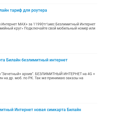
лайн тариф для роутера
 Интернет MAX+ за 11990тг\мес Безлимитный Интернет
«Семейный круг» Подключайте свой мобильный номер или
рта Билайн безлимитный интернет
м "Зачетный+ архив". БЕЗЛИМИТНЫЙ ИНТЕРНЕТ на 4G +
 РК. Так-же принимаю заказы на
митный Интернет новая симкарта Билайн