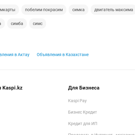
имкарты
побелим покрасим
симка
двигатель максима
а
симба
симс
вления в Актау
Объявления в Казахстане
 Kaspi.kz
Для Бизнеса
Kaspi Pay
Бизнес Кредит
Кредит для ИП