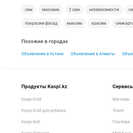
сим
максима
2 сим
независимости
с
покрасим фасад
максим
красим
симкарт
Похожие в городах
Объявления в Астане
Объявления в Алматы
Объя
Продукты Kaspi.kz
Сервисы
Kaspi Gold
Магазин
Kaspi Gold для ребенка
Travel
Kaspi Red
Платежи