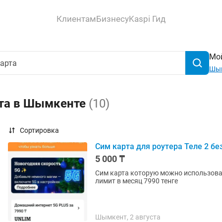
Клиентам
Бизнесу
Kaspi Гид
Мой
Шы
рта в Шымкенте
(10)
Сортировка
Сим карта для роутера Теле 2 бе
5 000 ₸
Сим карта которую можно использоват
лимит в месяц 7990 тенге
Шымкент, 2 августа