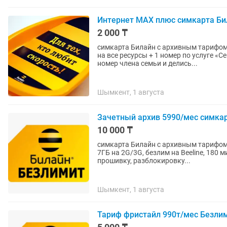
Интернет MAX плюс симкарта Би
2 000 ₸
симкарта Билайн с архивным тарифом
на все ресурсы + 1 номер по услуге 
номер члена семьи и делись...
Шымкент, 1 августа
Зачетный архив 5990/мес симка
10 000 ₸
симкарта Билайн с архивным тарифо
7ГБ на 2G/3G, безлим на Beeline, 180 мин на др. моб. по
прошивку, разблокировку...
Шымкент, 1 августа
Тариф фристайл 990т/мес Безли