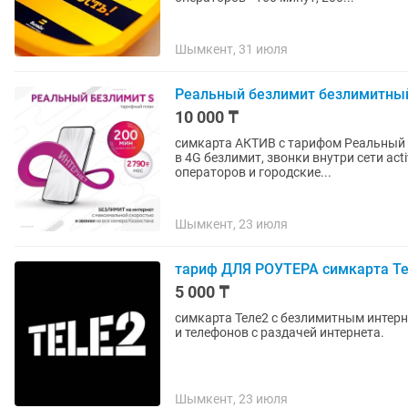
Шымкент, 31 июля
Реальный безлимит безлимитный
10 000 ₸
симкарта АКТИВ с тарифом Реальный б
в 4G безлимит, звонки внутри сети acti
операторов и городские...
Шымкент, 23 июля
тариф ДЛЯ РОУТЕРА симкарта Те
5 000 ₸
симкарта Теле2 с безлимитным интернетом за 8000 тг\мес .
и телефонов с раздачей интернета.
Шымкент, 23 июля