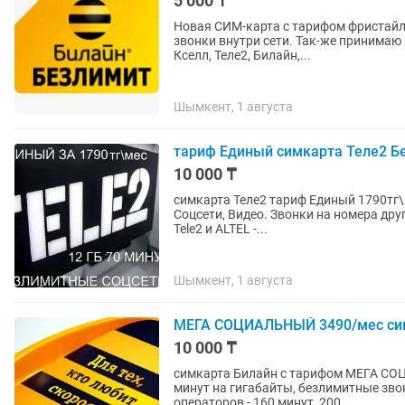
5 000 ₸
Новая СИМ-карта с тарифом фристайл 9
звонки внутри сети. Так-же принимаю заказы на прошивку, разблокировку модемов роутеров
Кселл, Теле2, Билайн,...
Шымкент, 1 августа
тариф Единый симкарта Теле2 Б
10 000 ₸
симкарта Теле2 тариф Единый 1790тг
Соцсети, Видео. Звонки на номера дру
Tele2 и ALTEL -...
Шымкент, 1 августа
МЕГА СОЦИАЛЬНЫЙ 3490/мес сим
10 000 ₸
симкарта Билайн с тарифом МЕГА СОЦ
минут на гигабайты, безлимитные звонк
операторов - 160 минут, 200...