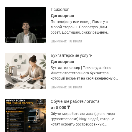
full stack, CMS...
Психолог
Договорная
По телефону или выезд. Помогу с
любой стороны. Посоветую. Дам
совет. Дослушаю, скажу решение
(совет) как есть! Анонимность
Шымкент, 18 июля
гарантируется! Первый сеанс
бесплатно! На связи 24/7
Бухгалтерские услуги
Договорная
Бухгалтер-кассир | Только удалённо
Ищете ответственного бухгалтера,
который возьмёт на себя ежедневную
работу с документами, кассой и
Шымкент, 30 июля
банком? Работаю только в удалённом
формате, поэтому вам не нужно...
Обучение работе логиста
от 5 000 ₸
Обучение работе логиста (диспетчера
грузоперевозки) Ищу людей, которые
хотят освоить востребованную
удалённую профессию и начать