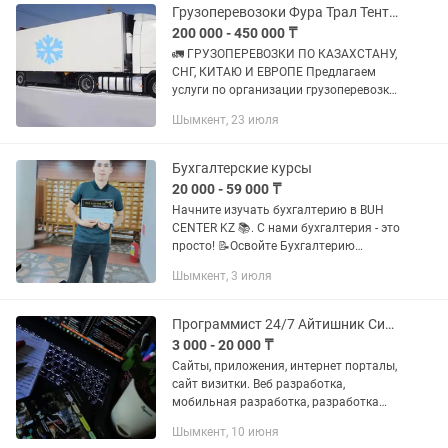
Грузоперевозоки Фура Трал Тент Камаз Логистика Рефрижератора
200 000 - 450 000 ₸
🚛 ГРУЗОПЕРЕВОЗКИ ПО КАЗАХСТАНУ,
СНГ, КИТАЮ И ЕВРОПЕ Предлагаем
услуги по организации грузоперевозки
любой сложности. ✅ Перевозки по
Шымкент, 23 июля
всему Казахстану ✅ Международные
перевозки по странам СНГ ✅...
Бухгалтерские курсы
20 000 - 59 000 ₸
Начните изучать бухгалтерию в BUH
CENTER KZ 📚. С нами бухгалтерия - это
просто! 📝Освойте Бухгалтерию
доступным языком! 📌Курс - Бухгалтер
Шымкент, 3 июля
от А до Я 📋План курса - на фото Во
время обучения вы сможете...
Программист 24/7 Айтишник Системный администратор
3 000 - 20 000 ₸
Сайты, приложения, интернет порталы,
сайт визитки. Веб разработка,
мобильная разработка, разработка
ботов и автоматизация. Разработка
Шымкент, 10 июня
API, Тестирование. Frontend, backend,