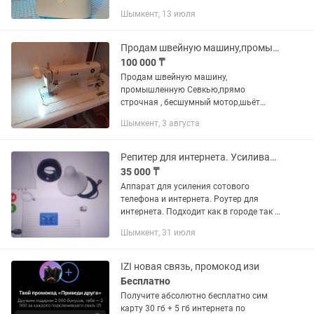
можем предложить усиление сигнала с
Шымкент, 13 июля
последующим подключением. wi-fi
раздача модемы безлимитный...
Продам швейную машину,промышленную Севкью
100 000 ₸
Продам швейную машину,
промышленную Севкью,прямо
строчная , бесшумный мотор,шьёт
отлично синтетику ,бифлекс,джинсы
Шымкент, 3 августа
летние и зимние с
начёсом,шторы,постельное бельё
Репитер для интернета. Усиливает связь и интернет
35 000 ₸
Аппарат для усиления сотового
телефона и интернета. Роутер для
интернета. Подходит как в городе так и
за городом.
Шымкент, 31 июля
IZI новая связь, промокод изи
Бесплатно
Получите абсолютно бесплатно сим
карту 30 гб + 5 гб интернета по