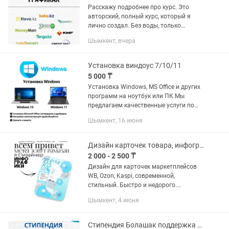
Расскажу подробнее про курс. Это
авторский, полный курс, который я
лично создал. Без воды, только
практика и пошаговые инструкции.
Шымкент, вчера
Весь материал подается в текстовом
формате (не видео), чтобы вы...
Установка виндоус 7/10/11
5 000 ₸
Установка Windows, MS Office и других
программ на ноутбук или ПК Мы
предлагаем качественные услуги по
установке и настройке необходимых
Шымкент, 16 июня
программ для вашего компьютера.
Установка операционных...
Дизайн карточек товара, инфографика для маркетплейсов WB, Ozon, Kaspi
2 000 - 2 500 ₸
Дизайн для карточек маркетплейсов
WB, Ozon, Kaspi, современной,
стильный. Быстро и недорого.
Обращайтесь по номеру я всегда на
Шымкент, 4 июня
связи
Стипендия Болашак поддержка на всех этапах