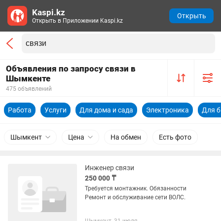
Kaspi.kz
Открыть
Открыть в Приложении Kaspi.kz
Объявления по запросу связи в
Шымкенте
475 объявлений
Работа
Услуги
Для дома и сада
Электроника
Для б
Шымкент
Цена
На обмен
Есть фото
Инженер связи
250 000 ₸
Требуется монтажник. Обязанности
Ремонт и обслуживание сети ВОЛС.