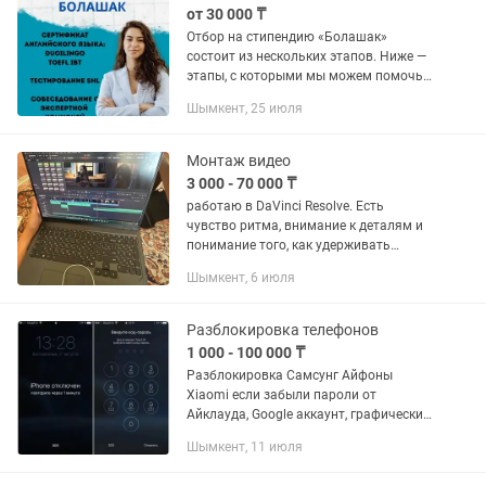
от 30 000 ₸
Отбор на стипендию «Болашак»
состоит из нескольких этапов. Ниже —
этапы, с которыми мы можем помочь.
1. Подача документов. На этом этапе
Шымкент, 25 июля
необходимо предоставить сертификат
английского языка (Duolingo...
Монтаж видео
3 000 - 70 000 ₸
работаю в DaVinci Resolve. Есть
чувство ритма, внимание к деталям и
понимание того, как удерживать
внимание зрителя. могу смонтировать:
Шымкент, 6 июля
• интервью; • влаги; • видео о
путешествиях; • обзоры; •...
Разблокировка телефонов
1 000 - 100 000 ₸
Разблокировка Самсунг Айфоны
Xiaomi если забыли пароли от
Айклауда, Google аккаунт, графический
ключ. С рабочей сетью!!!
Шымкент, 11 июля
Разблокировка Google аккаунта от
5000т Разблокировка MI аккаунта от...