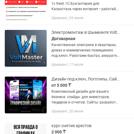
1с fresh 1С:Бухгалтерия для
Казахстана через интернет • работайте
в 1С с любого места по всему миру •
Шымкент, 29 июня
обновление 1С без задержек и
дополнительных платежей • 30...
Электромонтаж в Шымкенте VoltMaster услуги электрика
Договорная
Качественная электрика в квартирах,
домах и коммерческих помещениях
под ключ. Работаем быстро, аккуратно
и строго по технологии. ЧТО МЫ
Шымкент, 17 июля
ДЕЛАЕМ: - Черновой и чистовой
электромонтаж любой сложности. -...
Дизайн под ключ, Логотипы, Сайты, WB Описание Профессионально
от 5 000 ₸
Комплексный дизайн для вашего
бизнеса: слайды: для инвесторов,
тендеров и отчетов. Сайты: разработка
лендингов и визиток (Tilda/Taplink).
Шымкент, 20 июня
Логотипы: создание уникального стиля
и Logo. Визуал:...
курс снятие арестов
2 000 ₸