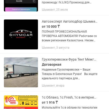
промокоду: IVJJXQ Промокод для
получения 5 гб интернета: IVJJXQ
Шымкент, 25 июля
Чтобы получить SIМ-ку абсолютно
бесплатно, скачай мобильное...
Автоэксперт Автоподбор Шымкент
от 10 000 ₸
ПОЛНАЯ ПРОФЕССИОНАЛЬНАЯ
ПРОВЕРКА АВТОМОБИЛЯ! Работаем со
всеми регионами Казахстана. Несем
полную ответственность за
Шымкент, 3 августа
проделанную работу! Гарантируем
объективность и не подкупность!
Проверка ЛКП,...
Грузоперевозки Фура Тент Межгород и по городу Длинамер
Договорная
Надежные Грузоперевозки – Ваши
Товары в Безопасных Руках! Вы ищете
идеального партнера для
грузоперевозок? Наша компания - ваш
Шымкент, вчера
надежный путь к успешной доставке!
ЗВОНИТЕ! Подберем автомобиль...
1с Облако, 1c Fresh, 1с в интернете с любой точки мира
от 1 916 ₸
Используйте 1с в облаке по технологии