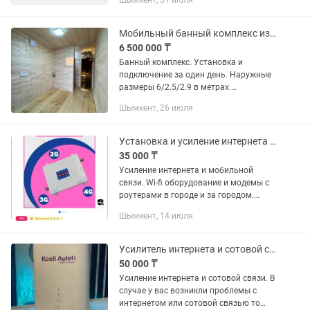
Шымкент, 31 июля
Мобильный банный комплекс из морского контейнера. Цена снизилась в связи с
6 500 000 ₸
Банный комплекс. Установка и
подключение за один день. Наружные
размеры 6/2.5/2.9 в метрах.
Металлическое усиление и
Шымкент, 26 июля
перегородки. Утепление
(пенополиуретан, эковата, фольга в
парилке,...
Установка и усиление интернета и мобильной связи. 5G роутер/модем.
35 000 ₸
Усиление интернета и мобильной
связи. Wi-fi оборудование и модемы с
роутерами в городе и за городом.
Скорость до 500м.бит
Шымкент, 14 июля
Усилитель интернета и сотовой связи в городе и области. WIFI модемы 5G
50 000 ₸
Усиление интернета и сотовой связи. В
случае у вас возникли проблемы с
интернетом или сотовой связью то