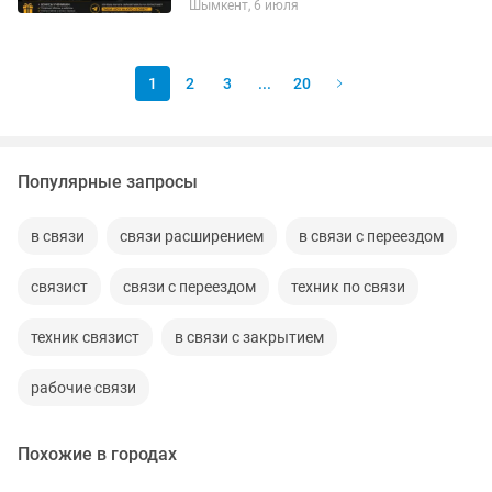
Шымкент, 6 июля
зарабатывать. Что понадобится: •
Телефон или ноутбук. • Быть на связи....
1
2
3
...
20
Популярные запросы
в связи
связи расширением
в связи с переездом
связист
связи с переездом
техник по связи
техник связист
в связи с закрытием
рабочие связи
Похожие в городах