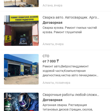
частного сварщика с многолетним
Астана, вчера
опытом работы. Выполняю сварочные
работы любой сложности — от...
Сварка авто. Автосварщик. Аргон. Кемпинг
Договорная
Сварка кузова. Ремонт гнилых частей
кузова. Ремонт глушителей
Алматы, вчера
СТО
от 7 000 ₸
Ремонт авто,Вибростенд,ремонт
ходовой части,Компьютерная
диагностика,чистка авто печки,ремонт
авто кондиционеров и заправка
Алматы, позавчера
фотоном,сварка Кемпинг и Аргон.
Сварочные работы любой сложности
Договорная
Аргонная сварка. Реставрация
титановых дисков (трещин, сколов,