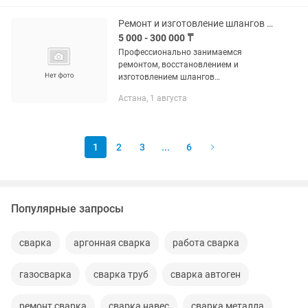
доверьте нам! 20 лет...
Ремонт и изготовление шлангов кондиционера с гарантией
5 000 - 300 000 ₸
Профессионально занимаемся
ремонтом, восстановлением и
изготовлением шлангов
кондиционеров для автомобилей,
Астана, 1 августа
спецтехники, грузовиков и
коммерческого транспорта.
Изготовление новых шлангов
высокого и...
1
2
3
...
6
Популярные запросы
сварка
аргонная сварка
работа сварка
газосварка
сварка труб
сварка автоген
ремонт сварка
сварка навес
сварка металла