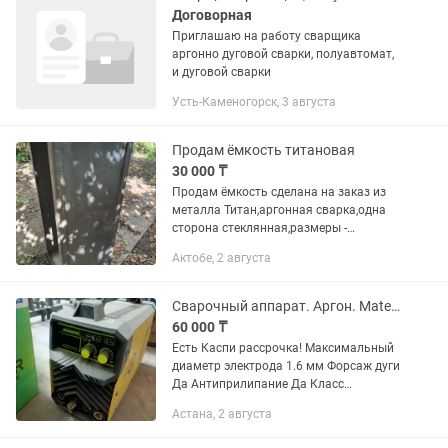
Договорная
Приглашаю на работу сварщика
аргонно дуговой сварки, полуавтомат,
и дуговой сварки
Усть-Каменогорск, 3 августа
Продам ёмкость титановая
30 000 ₸
Продам ёмкость сделана на заказ из
металла Титан,аргонная сварка,одна
сторона стеклянная,размеры -
длина1м.23см, ширина 44 см,,высота
Актобе, 2 августа
43 см ,,,
Сварочный аппарат. Аргон. Mateus ms08901(Tig/mma200)
60 000 ₸
Есть Каспи рассрочка! Максимальный
диаметр электрода 1.6 мм Форсаж дуги
Да Антиприлипание Да Класс
изоляции F Особенности горячий старт
Астана, 2 августа
Длина кабеля 2.0 м Размеры 43х31х24
см Вес 10.0 кг Тип...