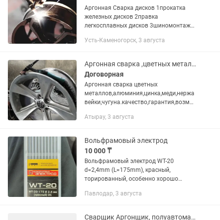
Аргонная Сварка дисков 1прокатка
железных дисков 2правка
легкосплавных дисков 3шиномонтаж
4ремонт боковых порезов 5Аргонная
Усть-Каменогорск, 3 августа
сварка. 6Реставрация титановых
дисков (трещин, сколов, отсутствие...
Аргонная сварка ,цветных металлов
Договорная
Аргонная сварка цветных
металлов,алюминия,цинка,меди,нержа
вейки,чугуна.качество,гарантия,возмо
жен выезд к заказчику
Атырау, 3 августа
Вольфрамовый электрод
10 000 ₸
Вольфрамовый электрод WT-20
d=2,4mm (L=175mm), красный,
торированный, особенно хорошо
работает при высокой плотности тока,
Павлодар, 3 августа
используется для сварки на
постоянном токе, радиоактивен,
химическое...
Сварщик Аргонщик, полуавтомат, дугавая