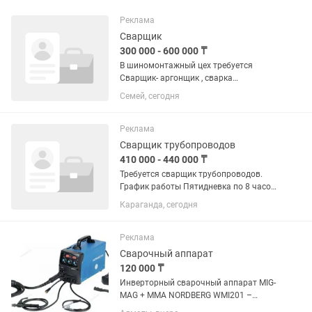
Реклама
Сварщик
300 000 - 600 000 ₸
В шиномонтажный цех требуется
Сварщик- аргонщик , сварка
нержавейющей стали,
Семей, сегодня
алюминия(аргон),контроль качества
швов, править диски автомашин
Реклама
Сварщик трубопроводов
410 000 - 440 000 ₸
Требуется сварщик трубопроводов.
График работы Пятидневка по 8 часов
Опыт работы с ацителеном или
Караганда, сегодня
аргонно-дуговой сваркой
приветствуется Работа в Караганде,
вахты нету Остальные вопросы по
Реклама
телефону
Сварочный аппарат
120 000 ₸
Инверторный сварочный аппарат MIG-
MAG + MMA NORDBERG WMI201 –
устройство для сварки углеродистых и