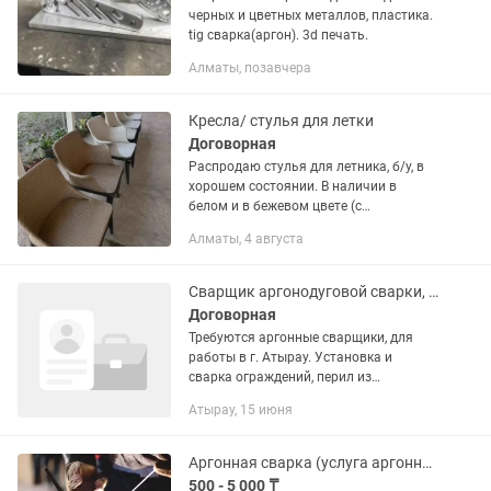
черных и цветных металлов, пластика.
tig сварка(аргон). 3d печать.
Алматы, позавчера
Кресла/ стулья для летки
Договорная
Распродаю стулья для летника, б/у, в
хорошем состоянии. В наличии в
белом и в бежевом цвете (с
подлокотниками и без). У каждого
Алматы, 4 августа
стулья одна ножка отремонтирована
аргонной сваркой. Материал -
прочный...
Сварщик аргонодуговой сварки, нержавейка.
Договорная
Требуются аргонные сварщики, для
работы в г. Атырау. Установка и
сварка ограждений, перил из
нержавеющей стали внутри и снаружи
Атырау, 15 июня
помещений. Марка стали AISI204, AISI
304 и другие. Также рассмотрим...
Аргонная сварка (услуга аргонной сварки )
500 - 5 000 ₸