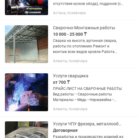
отсутствие кусков обода), поддонов (со
снятием и установкой], коррозии
Астана, позавчера
головок двигателя. Восстановление
системы кондиционера (трубок,...
Сварочно-Монтажные работы
10 000 - 25 000 ₸
Сварка на высоте, аргонная сварка,
работы по отоплению Ремонт и
монтаж всех видов кровли Работа
качественно быстро и аккуратно
Алматы, позавчера
Услуги сварщика
от 700 ₸
ПРАЙС-ЛИСТ НА СВАРОЧНЫЕ РАБОТЫ
Вид работы: • Сварочные работы
Материалы: • Медь • Нержавейка •
Алюминий Вид сварки: • Аргон Выезд
Алматы, позавчера
на объект: • Не предоставляется
Дополнительные услуги: •...
Услуги ЧПУ фрезера, металлообработка, аргон
Договорная
Разработка и производство изделий из