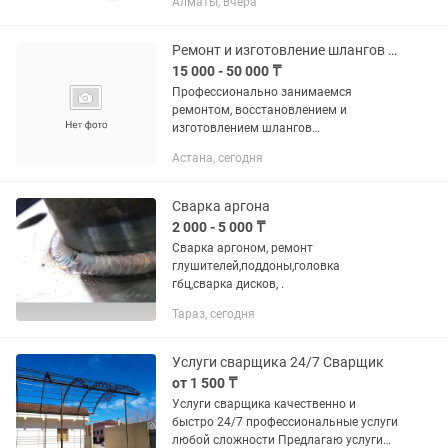
Алматы, вчера
легированных сталей. ФУНКЦИОНАЛ
Предназначен для сварки проволокой
в среде защитных газов MAG...
Ремонт и изготовление шлангов кондиционера с гарантией
15 000 - 50 000 ₸
Профессионально занимаемся
ремонтом, восстановлением и
изготовлением шлангов
кондиционеров для автомобилей,
Астана, сегодня
спецтехники, грузовиков и
коммерческого транспорта.
Изготовление новых шлангов
Сварка аргона
высокого и...
2 000 - 5 000 ₸
Сварка аргоном, ремонт
глушителей,поддоны,головка
гбц,сварка дисков, .
Тараз, сегодня
Услуги сварщика 24/7 Сварщик
от 1 500 ₸
Услуги сварщика качественно и
быстро 24/7 профессиональные услуги
любой сложности Предлагаю услуги