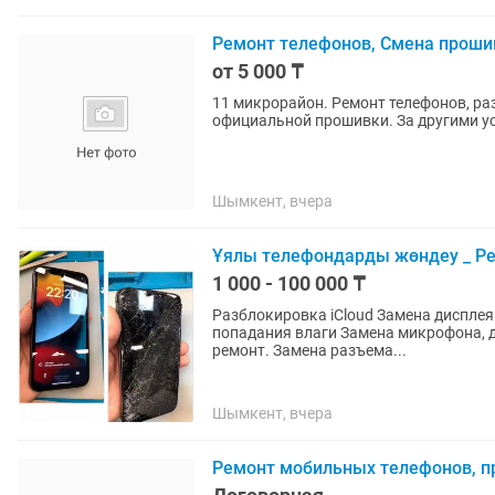
Ремонт телефонов, Смена проши
от 5 000 ₸
11 микрорайон. Ремонт телефонов, ра
официальной прошивки. За другими ус
Шымкент, вчера
Ұялы телефондарды жөндеу _ Р
1 000 - 100 000 ₸
Разблокировка iCloud Замена дисплея и сенсора. Замена аккумулятора. Восстановление после
попадания влаги Замена микрофона, 
ремонт. Замена разъема...
Шымкент, вчера
Ремонт мобильных телефонов, п