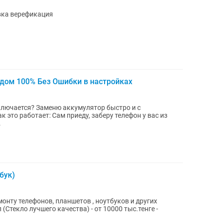
вка верефикация
здом 100% Без Ошибки в настройках
ключается? Заменю аккумулятор быстро и с
у, заберу телефон у вас из
.
бук)
онту телефонов, планшетов , ноутбуков и других