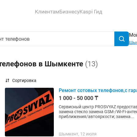
Клиентам
Бизнесу
Kaspi Гид
Мой
Шы
 телефонов в Шымкенте
(13)
Сортировка
Ремонт сотовых телефонов,с гар
1 000 - 50 000 ₸
Сервисный центр PROSVYAZ предоставл
замена стекло замена GSM-/Wi-Fi-ант
приближения/автояркости; замена...
Шымкент, 12 июля