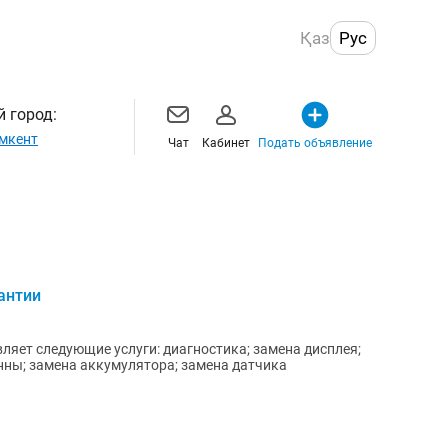
Қаз
Рус
 город:
мкент
Чат
Кабинет
Подать объявление
антии
яет следующие услуги: диагностика; замена дисплея;
енны; замена аккумулятора; замена датчика