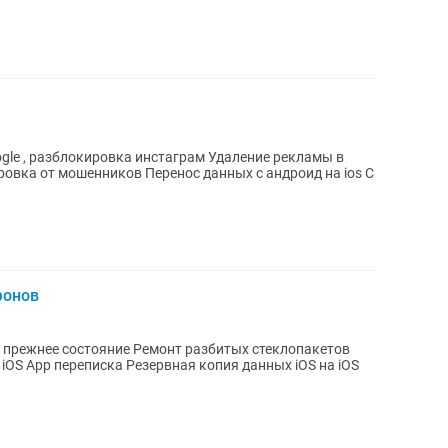
блокировка инстаграм Удаление рекламы в
овка от мошенников Перенос данных с андроид на ios С
фонов
Ремонт разбитых стеклопакетов
рвная копия данных iOS на iOS