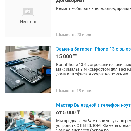
Договорная
Ремонт мобильных телефонов, проши
Шымкент, 28 июля
Замена батареи iPhone 13 с вые
15 000 ₸
Ваш iPhone 13 быстро садится или вы
максимальным комфортом для вас! Как это работает: Сам приед
дома или офиса. Аккуратно поменяю..
Шымкент, 19 июня
Мастер Выездной ( телефон,ноут
от 5 000 ₸
Мы предлагаем Вам свои услуги по рем
устройств С ВЫЕЗДОМ! -Замена стекол (Стекло лучшего качества) - от 10000 тыс.тенге -
Замена дисплеев (экран по...