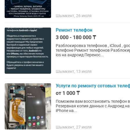
Шымкент, 26 июля
Ремонт телефон
3 000 - 180 000 ₸
Разблокировка телефонов , iCloud , google , раз
телефоне Ремонт телефонов Разблокир
ios на андроид Перенос...
Шымкент, 13 июля
Услуги по ремонту сотовых теле
от 1 000 ₸
Поможем вам восстановить телефон в прежнее состояние 
Резервная копия данных с Андроид на iOS App переписка Резе
iPhone на...
Шымкент, 27 июля