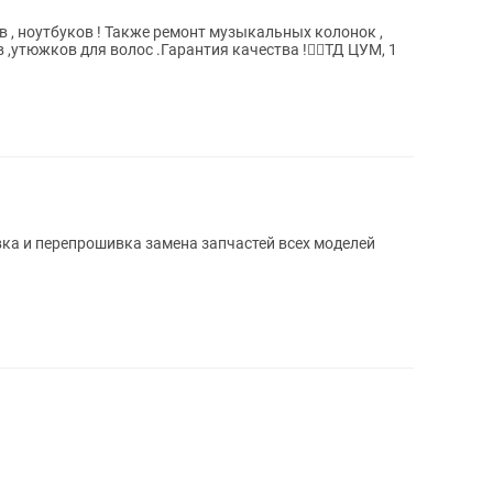
 , ноутбуков ! Также ремонт музыкальных колонок ,
 ,утюжков для волос .Гарантия качества !👍🏻ТД ЦУМ, 1
ефон замена стекла прошивка и перепрошивка замена запчастей всех моделей