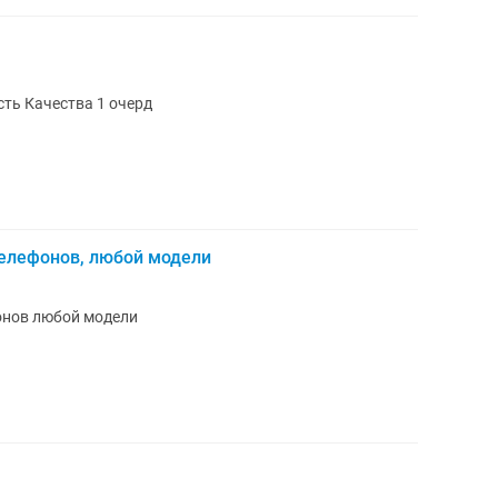
ген сложность Качества 1 очерд
елефонов, любой модели
онов любой модели