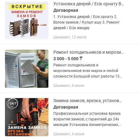
Установка дверей / Есік орнату Взлом замков / Кулып ашу Ремонт дверей
Договорная
1. Установка дверей / Есік орнату 2.
Взлом замков / Кулып ашу 3. Ремонт
дверей / Есік жендеу
Шымкент, 12 июля
Ремонт холодильников и морозильников
3 000 - 5 000 ₸
Ремонт холодильников и
морозильников всех марок и любой
сложности Большой опыт работы 15
лет Гарантия до 12 месяцев
Шымкент, 4 июня
Замена замков, врезка, установка, вскрытие ремонт заменить замок
Договорная
Профессиональная установка врезка
вскрытие замков, с гарантией до 24х
месяцев Установка биометрических
электронных замков, сувальдных,
Шымкент, 4 июня
сейфовых, установка задвижек,