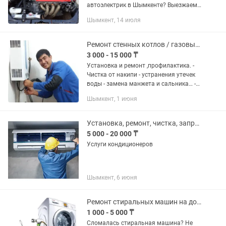
автоэлектрик в Шымкенте? Выезжаем
быстро в любую точку города!
Шымкент, 14 июля
Профессиональная диагностика и
ремонт автоэлектрики на...
Ремонт стенных котлов / газовых колонок/ газовая плита
3 000 - 15 000 ₸
Установка и ремонт ,профилактика. -
Чистка от накипи - устранения утечек
воды - замена манжета и сальника… -
пайка на месте теплообменника от
Шымкент, 1 июня
газовых колонок
Установка, ремонт, чистка, заправка кондиционеров
5 000 - 20 000 ₸
Услуги кондиционеров
Шымкент, 6 июня
Ремонт стиральных машин на дому. Гарантия.
1 000 - 5 000 ₸
Сломалась стиральная машина? Не