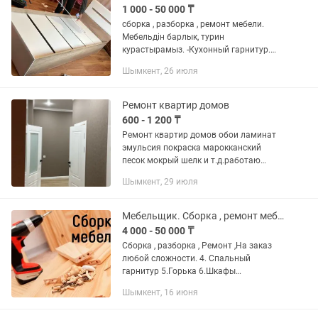
1 000 - 50 000 ₸
сборка , разборка , ремонт мебели.
Мебельдін барлык, турин
курастырамыз. -Кухонный гарнитур.
-Спальни гарнитур. -Кровать. --Детские
Шымкент, 26 июля
мебели -Офисная мебель. -Шкафы купе
витрины -Мягкой...
Ремонт квартир домов
600 - 1 200 ₸
Ремонт квартир домов обои ламинат
эмульсия покраска марокканский
песок мокрый шелк и т.д.работаю
быстро аккуратно и недорого о цене
Шымкент, 29 июля
договоримся звоните ✋👍
Мебельщик. Сборка , ремонт мебели
4 000 - 50 000 ₸
Сборка , разборка , Ремонт ,На заказ
любой сложности. 4. Спальный
гарнитур 5.Горька 6.Шкафы
7.Прихожка 8. Кухонный гарнитур.
Шымкент, 16 июня
9.Кровать. 10.Детский мебель
11.Офисная мебель. 12. Шкафы купе...