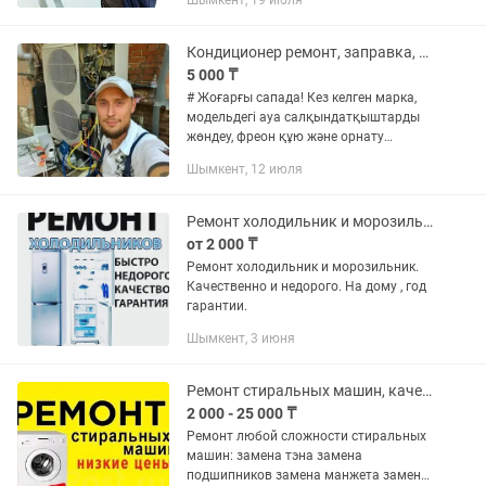
Шымкент, 19 июля
внешнего блока Устранение утечки
фреона Ремонт платы, датчиков,...
Кондиционер ремонт, заправка, установка
5 000 ₸
# Жоғарғы сапада! Кез келген марка,
модельдегі ауа салқындатқыштарды
жөндеу, фреон құю және орнату
қызметі! # Ремонт кондиционеров в
Шымкент, 12 июля
Шымкенте. Заправка фреоном, чистка,
установка и обслуживание...
Ремонт холодильник и морозильник
от 2 000 ₸
Ремонт холодильник и морозильник.
Качественно и недорого. На дому , год
гарантии.
Шымкент, 3 июня
Ремонт стиральных машин, качественно!
2 000 - 25 000 ₸
Ремонт любой сложности стиральных
машин: замена тэна замена
подшипников замена манжета замена