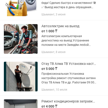
беда! Сделаю быстро и качественно! 🛠️
✅ Выезд мастера в день обращения
(выезжаю со своим инструментом). ✅
Шымкент, 3 июня
Диагностика и ремонт на дому — не
нужно везти технику в...
Автоэлектрик на выезд
от 1 000 ₸
Автоэлектрик компьютерная
диагностика на выезд Устранение
поломки на месте Заведём любой
сложности Не дорого
Шымкент, 8 июня
Отау ТВ Алма ТВ Установка настройка ремонт спутниковых антенн
от 5 000 ₸
Профессиональная Установка
настройка ремонт спутниковых антенн
Отау ТВ Алма ТВ и др. Работаем 09:00-
21:00 Без выходных
Шымкент, 10 июля
Ремонт кондиционеров заправка фреона
от 4 000 ₸