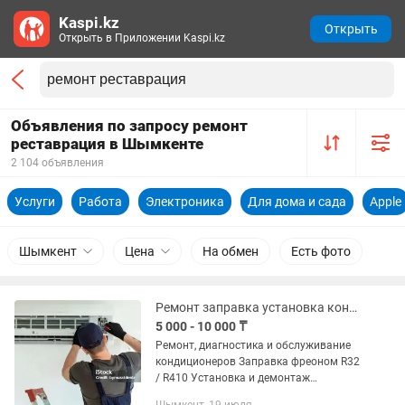
Kaspi.kz
Открыть
Открыть в Приложении Kaspi.kz
Объявления по запросу ремонт
реставрация в Шымкенте
2 104 объявления
Услуги
Работа
Электроника
Для дома и сада
Apple
Шымкент
Цена
На обмен
Есть фото
Ремонт заправка установка кондиционеров
5 000 - 10 000 ₸
Ремонт, диагностика и обслуживание
кондиционеров Заправка фреоном R32
/ R410 Установка и демонтаж
кондиционеров Чистка внутреннего и