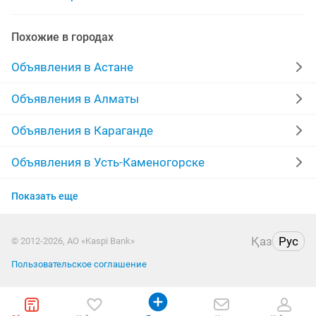
ремонт кондиционеров
ремонт компьютеров
Похожие в городах
ремонт пылесосов
косметический ремонт квартир
Объявления в Астане
ремонт газовых колонок
ремонт газовых плит
Объявления в Алматы
евроремонт
мелкий ремонт
Объявления в Караганде
ремонт бытовой техники
Объявления в Усть-Каменогорске
Объявления в Актобе
Показать еще
Объявления в Актау
Қаз
Рус
© 2012-2026, АО «Kaspi Bank»
Объявления в Таразе
Пользовательское соглашение
Объявления в Павлодаре