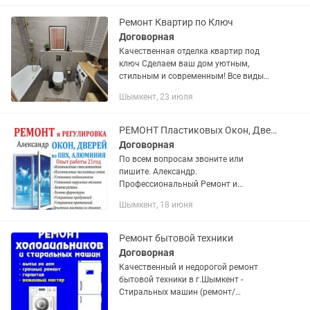
установка броненакладок Всегда в...
Ремонт Квартир по Ключ
Договорная
Качественная отделка квартир под
ключ Сделаем ваш дом уютным,
стильным и современным! Все виды
отделочных работ: - Штукатурка,
Шымкент, 23 июля
шпаклёвка - Покраска стен и потолков -
Поклейка обоев любой...
РЕМОНТ Пластиковых Окон, Дверей с Гарантией. Стеклопакеты Подоконники Сетки
Договорная
По всем вопросам звоните или
пишите. Александр.
Профессиональный Ремонт и
Регулировка Пластиковых и
Шымкент, 18 июня
Алюминиевых Окон, Дверей, Витражей
любой сложности. Устранение
сквозняков и протеканий. -...
Ремонт бытовой техники
Договорная
Качественный и недорогой ремонт
бытовой техники в г.Шымкент -
Стиральных машин (ремонт/
установка) - Холодильников -