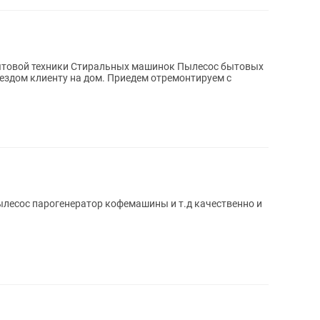
ехники Стиральных машинок Пылесос бытовых
ылесос парогенератор кофемашины и т.д качественно и