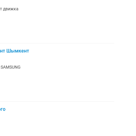
амена движка ремонт движка
онт Шымкент
лесосов пылесос ремонт LG SAMSUNG
ого