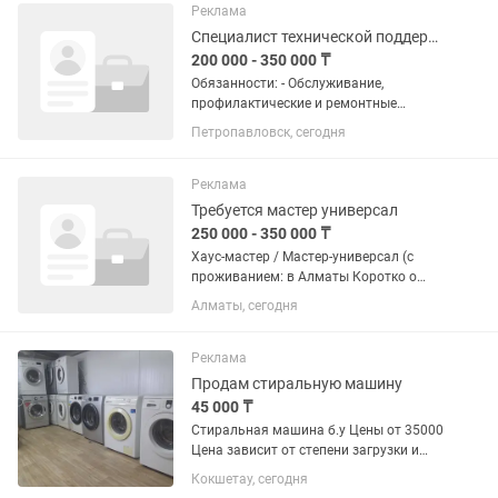
Капитального ремонта, Замена...
Реклама
Специалист технической поддержки (IT)
200 000 - 350 000 ₸
Обязанности: - Обслуживание,
профилактические и ремонтные
работы по поддержанию в рабочем
Петропавловск, сегодня
состоянии рабочей техники
(компьютеры, принтеры, ксероксы и
др.), программного обеспечения и
Реклама
периферии; -...
Требуется мастер универсал
250 000 - 350 000 ₸
Хаус-мастер / Мастер-универсал (с
проживанием: в Алматы Коротко о
нас: Занимаемся ремонтом и
Алматы, сегодня
обслуживанием объектов. Ищем
надежного мастера «на все руки» для
постоянной работы. Что нужно...
Реклама
Продам стиральную машину
45 000 ₸
Стиральная машина б.у Цены от 35000
Цена зависит от степени загрузки и
общего состояния машинки Все
Кокшетау, сегодня
машинки после капитального ремонта