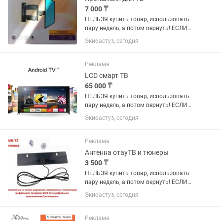
7 000 ₸
НЕЛЬЗЯ купить товар, использовать
пару недель, а потом вернуть! ЕСЛИ
товар исправен, он ваш навсегда.
Экибастуз, сегодня
ТОЛЬКО ЕСЛИ есть дефект, по вине
производителя, производится
бесплатный ремонт или...
Реклама
LCD смарт ТВ
65 000 ₸
НЕЛЬЗЯ купить товар, использовать
пару недель, а потом вернуть! ЕСЛИ
товар исправен, он ваш навсегда.
Экибастуз, сегодня
ТОЛЬКО ЕСЛИ есть дефект, по вине
производителя, производится
бесплатный ремонт или...
Реклама
Антенна отауТВ и тюнеры
3 500 ₸
НЕЛЬЗЯ купить товар, использовать
пару недель, а потом вернуть! ЕСЛИ
товар исправен, он ваш навсегда.
Экибастуз, сегодня
ТОЛЬКО ЕСЛИ есть дефект, по вине
производителя, производится
бесплатный ремонт или...
Реклама