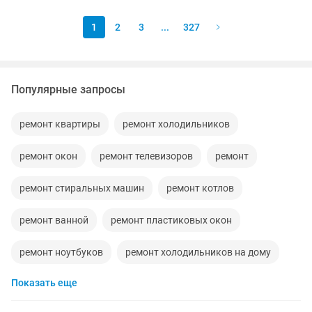
лампочек, ремни ,ГРМ диагностика и
ремонт...
1
2
3
...
327
Популярные запросы
ремонт квартиры
ремонт холодильников
ремонт окон
ремонт телевизоров
ремонт
ремонт стиральных машин
ремонт котлов
ремонт ванной
ремонт пластиковых окон
ремонт ноутбуков
ремонт холодильников на дому
Показать еще
ремонт кондиционеров
ремонт компьютеров