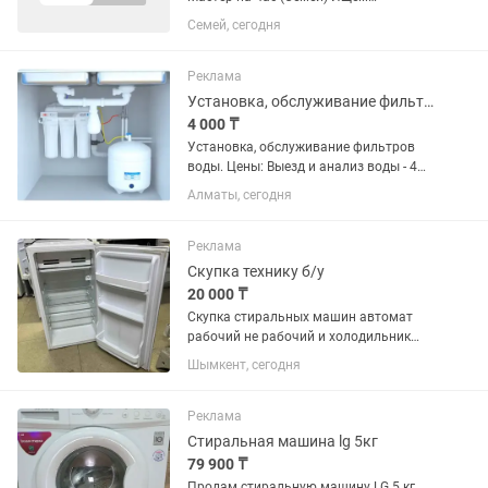
дисциплинированных профессионалов
Семей, сегодня
для долгосрочного сотрудничества.
Занятость: Полная / Сменный график
(строго по согласованию). Формат...
Реклама
Установка, обслуживание фильтров воды.
4 000 ₸
Установка, обслуживание фильтров
воды. Цены: Выезд и анализ воды - 4
000 Установка трехступенчатого
Алматы, сегодня
фильтра - 8 000 Установка фильтра
типа осмос -12 000 - 14 000 Замена
картриджей - 2000 за...
Реклама
Скупка технику б/у
20 000 ₸
Скупка стиральных машин автомат
рабочий не рабочий и холодильник
.ремонт стиральных машинок замена
Шымкент, сегодня
Тэна насоса и амортизатор ремонт
модели качество с гарантия не дорого
Реклама
Стиральная машина lg 5кг
79 900 ₸
Продам стиральную машину LG 5 кг