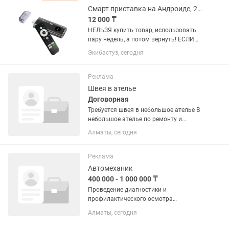
Смарт приставка на Андроиде, 2/16Гб
12 000 ₸
НЕЛЬЗЯ купить товар, использовать
пару недель, а потом вернуть! ЕСЛИ
товар исправен, он ваш навсегда.
Экибастуз, сегодня
ТОЛЬКО ЕСЛИ есть дефект, по вине
производителя, производится
бесплатный ремонт или...
Реклама
Швея в ателье
Договорная
Требуется швея в небольшое ателье В
небольшое ателье по ремонту и
подгонке одежды требуется опытная
Алматы, сегодня
швея. Требования: профессиональный
опыт в ремонте и подгонке одежды;
умение кроить и шить; ...
Реклама
Автомеханик
400 000 - 1 000 000 ₸
Проведение диагностики и
профилактического осмотра
автомобиля. Выполнение ТО
Алматы, сегодня
автомобиля всех марок (масла,
жидкости. свечи, колодки, замена