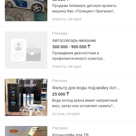
Продаем любимую детскую кровать-
машину Neo «Полиция»! Оригинал!
Отличная кровать для маленького
Алматы, сегодня
автолюбителя. Крепкая, удобная и
очень эффектная — станет настоящим
украшением детской...
Реклама
Автослесарь-механик
300 000 - 900 000 ₸
Проведение диагностики и
профилактического осмотра
автомобиля. Выполнение ТО
Алматы, сегодня
автомобиля всех марок (масла,
жидкости. свечи, колодки, замена
лампочек, ремни ,ГРМ диагностика и
Реклама
ремонт...
Фильтр для воды под мойку Астана Косшы установка
25 000 ₸
Вода из-под крана имеет неприятный
вкус, запах или оставляет накипь?
Решение есть! Установим
Астана, сегодня
современный фильтр для воды, и уже
сегодня вы будете пить чистую,
вкусную и безопасную воду прямо из...
Реклама
Кронштейн для ТВ