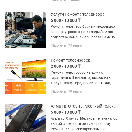
Шымкент, 7 июня
антенны любой сложности.
Услуги Ремонта телевизора
5 000 - 10 000 ₸
Ремонт телевизор барлық модельдер
каспи ред рассрочка болады Замена
подсветка Замена блок плата Замена
маин плата т.б
Шымкент, 23 июня
Ремонт телевизоров
2 000 - 10 000 ₸
Ремонт телевизоров на дому с
гарантией в Шымкенте , выезжаю в
любую точку города и область. ЖК,
LED, Smart телевизоры, плазменные
Шымкент, 25 июля
телевизоры и мониторы. Ремонтирую
все узлы устройства даже если от...
Алма тв, Отау тв, Местный телеканалов любой сложности решим проблему
5 000 - 10 000 ₸
Алма тв, Отау тв, Местный телеканалов
любой сложности решим проблему.
Ремонт ЖК Телевизоров замена