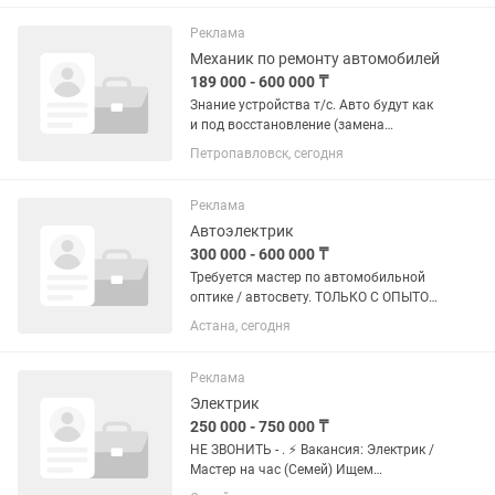
.Замена подшипников
сальников.тенов.помп Чистые
Реклама
помытые...
Механик по ремонту автомобилей
189 000 - 600 000 ₸
Знание устройства т/с. Авто будут как
и под восстановление (замена
основных агрегатов). Так и клиентские
Петропавловск, сегодня
машины по мелкому ремонту. Опыт
обязателен. Пунктуальность так же.
Все остальные подробности...
Реклама
Автоэлектрик
300 000 - 600 000 ₸
Требуется мастер по автомобильной
оптике / автосвету. ТОЛЬКО С ОПЫТОМ
РАБОТЫ В АВТОСВЕТЕ. Чем занимается
Астана, сегодня
наша компания: — регулировка и
коррекция фар — замена галогенных,
ксеноновых и LED ламп —...
Реклама
Электрик
250 000 - 750 000 ₸
НЕ ЗВОНИТЬ - . ⚡ Вакансия: Электрик /
Мастер на час (Семей) Ищем
дисциплинированных профессионалов