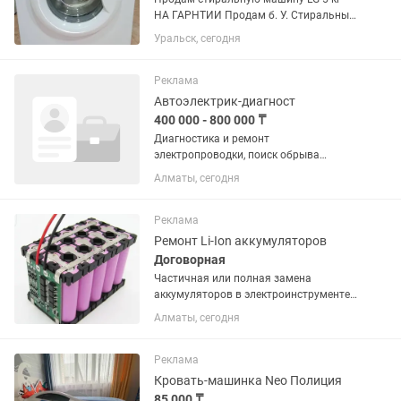
НА ГАРНТИИ Продам б. У. Стиральные
машинки в отличном рабочем
Уральск, сегодня
состоянии. -10000 за вашу сломанную.
Вывоз/продажа/установка/ремонт/
обмен старой на новую. Все машинки...
Реклама
Автоэлектрик-диагност
400 000 - 800 000 ₸
Диагностика и ремонт
электропроводки, поиск обрыва
Ремонт ЭБУ Знание и расшифровка
Алматы, сегодня
кодов ошибок Диагностика и ремонт
топливных систем "бензин"
Диагностика при помощи сканера
Реклама
(поиск ошибок) и их...
Ремонт Li-Ion аккумуляторов
Договорная
Частичная или полная замена
аккумуляторов в электроинструменте
контактной сваркой. Аккумуляторные
Алматы, сегодня
шуруповерты, умные пылесосы, ручные
мойки высокого давления, болгарки,
лобзики, кусторезки,...
Реклама
Кровать-машинка Neo Полиция
85 000 ₸