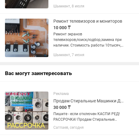
Подсветка качественно и Экрана
Шымкент, 8 июля
Ремонт телевизоров и мониторов
10 000 ₸
Ремонт экранов
телевизоров,поиск,подбор,замена при
наличии. Стоимость работы 10тысяч,
остальное +запчасти.
Шымкент, 7 июня
Вас могут заинтересовать
Реклама
Продам Стиральные Машинки Доставка-Горантия-Рассрочка !
30 000 ₸
Пишите - если отключен КАСПИ РЕД!
РАССРОЧКА! Продам Стиральные
Машинки LG-SAMSUNG от 3до8 кг
Сатпаев, сегодня
Бесплатная Доставка-гарантия.
Имеется рассрочка, Киспи-Ред После