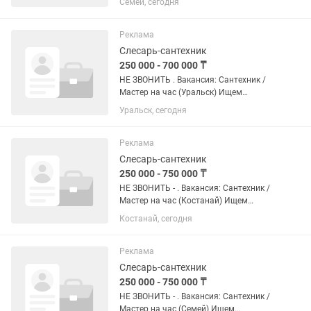
Семей, сегодня
для долгосрочного сотрудничества.
Занятость: Полная / Сменный график
(строго по...
Реклама
Слесарь-сантехник
250 000 - 700 000 ₸
НЕ ЗВОНИТЬ . Вакансия: Сантехник /
Мастер на час (Уральск) Ищем
дисциплинированных профессионалов
Уральск, сегодня
для долгосрочного сотрудничества.
Занятость: Полная / Сменный график
(строго по согласованию). Формат...
Реклама
Слесарь-сантехник
250 000 - 750 000 ₸
НЕ ЗВОНИТЬ - . Вакансия: Сантехник /
Мастер на час (Костанай) Ищем
дисциплинированных профессионалов
Костанай, сегодня
для долгосрочного сотрудничества.
Занятость: Полная / Сменный график
(строго по...
Реклама
Слесарь-сантехник
250 000 - 750 000 ₸
НЕ ЗВОНИТЬ - . Вакансия: Сантехник /
Мастер на час (Семей) Ищем