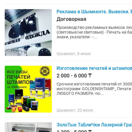
Реклама в Шымкенте. Вывески. 
Договорная
Производство рекламных вывесок любой сложности. - Световые в
(световые/не световые) - Печать на ба
знаки, указатели - -...
Шымкент, 8 июня
Изготовление печатей и штампов
2 000 - 6 000 ₸
Срочное изготовление печатей от 3000 тг за 20 мин ЗАКАЗ ОНЛАЙН
инстограмм: GOLDENSHTAMP_ Печати для : Тоо,Ип,Ао,ЗАО,Оо,Гу, Печати для врачей ШТАМПЫ
ЛЮБОГО РАЗМЕРА -по...
Шымкент, 20 июля
ЗолоТые ТаБлиЧки Лазерной ГраВ