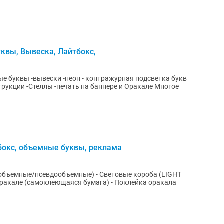
квы, Вывеска, Лайтбокс,
е буквы -вывески -неон - контражурная подсветка букв
рукции -Стеллы -печать на баннере и Оракале Многое
бокс, объемные буквы, реклама
 (объемные/псевдообъемные) - Световые короба (LIGHT
 оракале (самоклеющаяся бумага) - Поклейка оракала