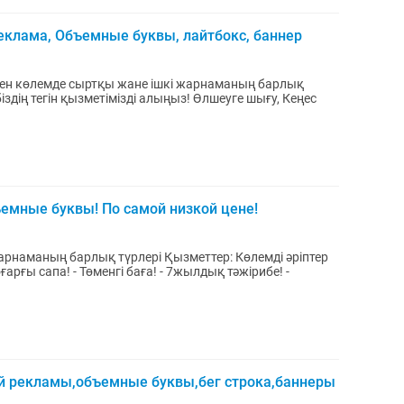
клама, Объемные буквы, лайтбокс, баннер
лген көлемде сыртқы жане ішкі жарнаманың барлық
емные буквы! По самой низкой цене!
ық түрлері Қызметтер: Көлемді әріптер
й рекламы,объемные буквы,бег строка,баннеры