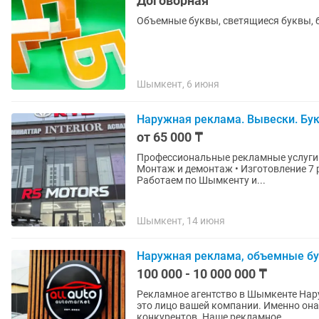
Договорная
Объемные буквы, светящиеся буквы, б
Шымкент, 6 июня
Наружная реклама. Вывески. Бу
от 65 000 ₸
Профессиональные рекламные услуги • Вывески 3D световые буквы • Баннеры, лайтбоксы 
Монтаж и демонтаж • Изготовление 7 рабочих дней! Цена зависит от размера и сложности.
Работаем по Шымкенту и...
Шымкент, 14 июня
Наружная реклама, объемные бу
100 000 - 10 000 000 ₸
Рекламное агентство в Шымкенте Наружная реклама, объемные буквы и вывески Вывеска -
это лицо вашей компании. Именно она
конкурентов. Наше рекламное...