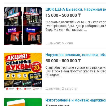
ШОК ЦЕНА Вывески, Наружная ре
15 000 - 500 000 ₸
Жарнама агенттігі «MERGEN » кез ке
түрлерін жасайды. Қазір хабарласып біздің тегін қызметімізді алыңыз! Өлшеуге шығу, Кеңес
беру, Макет - бұл қызмет...
Шымкент, 5 июня
Наружная реклама, вывески, объ
50 000 - 500 000 ₸
Сіздің бизнесіңізге арналған сыртқы жарнаманың барл
LIGHTbox Неон Логотип жасау т. б - Жоғарғы сапа! - Төменгі баға! - 7жылдық тәжірибе! -
Жылдам...
Шымкент, 2 августа
Изготовление и монтаж наружно