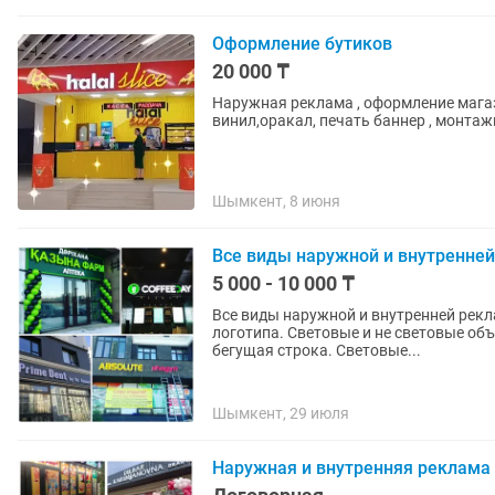
Оформление бутиков
20 000 ₸
Наружная реклама , оформление магази
винил,оракал, печать баннер , монта
Шымкент, 8 июня
Все виды наружной и внутренне
5 000 - 10 000 ₸
Все виды наружной и внутренней рекламы. 
логотипа. Световые и не световые объемные буквы. Крышные установки. LED экраны,
бегущая строка. Световые...
Шымкент, 29 июля
Наружная и внутренняя реклама