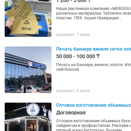
1 200 - 5 000 ₸
Наша рекламная компания «MERGEN предоставляет услуги лазерной резки и гравировки на
различных материалах: Таблички лазерная гравировка. Золото царапка пластик. Серебро
пластик. ПВХ. Акрил Нумерация...
Шымкент, 7 июня
Печать баннере виниле сетке хо
50 000 - 100 000 ₸
Печать на Баннере, виниле, холсте. И
лайтбоксов
Шымкент, 6 июля
Оптовое изготовление объемных
Договорная
Отповое изготовление объемных букв
сайдингом и профнастилом. Реклама на транспорте. Выезд на за
первый эскиз Бесплатно. Выдаём...