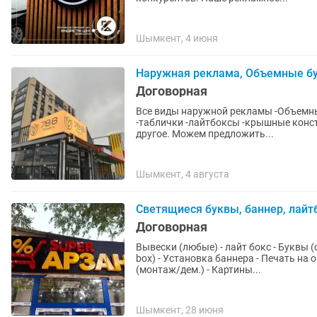
Шымкент, 4 июня
Наружная реклама, Объемные бу
Договорная
Все виды наружной рекламы -Объемны
-таблички -лайтбоксы -крышные конст
другое. Можем предложить...
Шымкент, 4 августа
Светящиеся буквы, баннер, лайт
Договорная
Вывески (любые) - лайт бокс - Буквы
box) - Установка баннера - Печать на
(монтаж/дем.) - Картины...
Шымкент, 28 июня