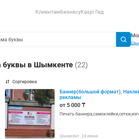
Клиентам
Бизнесу
Kaspi Гид
Мой
Шы
а буквы в Шымкенте
(22)
Сортировка
Баннер(большой формат), Накле
рекламы
от 5 000 ₸
Печать баннера,самоклейки,сетки,изг
Шымкент, 24 июня