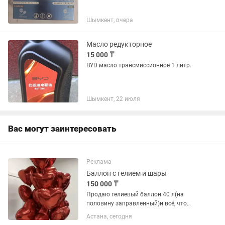
Шымкент, вчера
Масло редукторное
15 000 ₸
BYD масло трансмиссионное 1 литр.
Шымкент, 22 июля
Вас могут заинтересовать
Реклама
Баллон с гелием и шары
150 000 ₸
Продаю гелиевый баллон 40 л(на
половину заправленный)и всё, что
нужно для работы с шарами: редуктор,
Астана, сегодня
гель, шары разных цветов и форм,