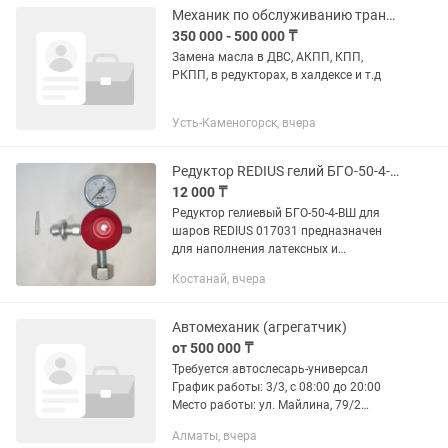
,кислородные шланги...
Механик по обслуживанию транспорта
350 000 - 500 000 ₸
Замена масла в ДВС, АКПП, КПП,
РКПП, в редукторах, в халдексе и т.д
Усть-Каменогорск, вчера
Редуктор REDIUS гелий БГО-50-4-ВШ
12 000 ₸
Редуктор гелиевый БГО-50-4-ВШ для
шаров REDIUS 017031 предназначен
для наполнения латексных и
фольгированных шаров сжатым газом
Костанай, вчера
гелием. Регулятор давления
укомплектован нагнетательным
клапаном.
Автомеханик (агрегатчик)
от 500 000 ₸
Требуется автослесарь-универсал
График работы: 3/3, с 08:00 до 20:00
Место работы: ул. Майлина, 79/2
Заработная плата: от 450 000тг
Алматы, вчера
Требования: опыт работы обязателен