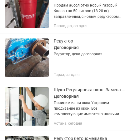
Продам абсолютно новый газовый
баллон на 50 литров (18-20 кг)
заправленный, с новым редуктором
Подключали- проверяли, всё идеально
Павлодар, сегодня
Срок след поверки баллонна в 31 году
Для домашнего пользования, для...
Редуктор
Договорная
Редуктор, цена договорная
Тараз, сегодня
Шуко Регулировка окон. Замена редукторов и других механизмов Schuco
Договорная
Починим ваши окна.Устраним
продувание из окон. Все
комплектующие имеются в наличии.
Регулировка и ремонт окон и дверей:
Астана, сегодня
быстро, качественно, недорого! 🛠️ -
Регулировка окон и дверей (пластик,...
Редуктор бетономешалка