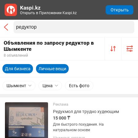
Kaspi.kz
Открыть
Открыть в Приложении Kaspi.kz
Объявления по запросу редуктор в
Шымкенте
8 объявлений
Для бизнеса
Личные вещи
Шымкент
Цена
Есть фото
Реклама
Редукмол для трудно худеющим
15 000 ₸
Для быстрого похудения. На
натуральном основе