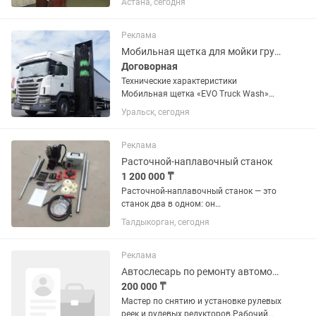
Астана, сегодня
городу бесплатно Также в наличии: 1.
Редуктор для гелия Redius 2. Гель для
обработки шаров (Hifloat, Koda) 3....
Реклама
Мобильная щетка для мойки грузовых автомобилей и автобусов.
Договорная
Технические характеристики
Мобильная щетка «EVO Truck Wash»
для мойки грузовых автомобилей и
Уральск, сегодня
автобусов Габариты: 1100 мм х 1150
мм х 4200 мм Моечная высота: 4100
мм. Моечная скорость: 5 – 15 м/мин...
Реклама
Расточной-наплавочный станок
1 200 000 ₸
Расточной-наплавочный станок — это
станок два в одном: он
восстанавливает изношенные
Талдыкорган, сегодня
отверстия наплавкой (наращивает
металл), а затем точно растачивает их
до нужного размера. Проще говоря: 👉
Реклама
сначала...
Автослесарь по ремонту автомобилей
200 000 ₸
Мастер по снятию и установке рулевых
реек и рулевых редукторов.Рабочий