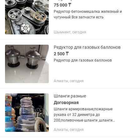
75 000 ₸
Редуктор бетономешалка железный и
чугунный Все запчасти есть
Шымкент, сегодня
Редуктор для газовых баллонов
2 500 ₸
Редуктор для газовых баллонов
Алматы, сегодня
Шланги разные
Договорная
Шланги армированые,пожарные
рукава от 32 диеметра до
200,поливочные шланги ,шланги
высокого давления, шланги
Алматы, сегодня
напорновысасывающие разного
диеметра, масло бензостойкие шланги