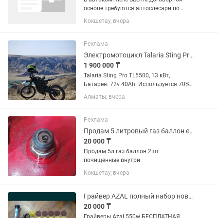
основе требуются автослесари по
ремонту. Моторист(мастер по ремонту
Кокшетау, вчера
двигателей).Знание Vag группы
обязательно,все спец.ключи для
выставления фаз ГРМ есть. ...
Реклама
Электромотоцикл Talaria Sting Pro TL5500
1 900 000 ₸
Talaria Sting Pro TL5500, 13 кВт,
Батарея: 72v 40Ah. Используется 70%
город, 30% горы. YouTube@ — можно
Алматы, вчера
тут посмотреть. Масло в редукторе
меняю каждые 1500 км. Есть внешний
тюнинг: гарды, зеркала,...
Реклама
Продам 5 литровый газ баллон ещё есть редуктор и плита турист камфорочная
20 000 ₸
Продам 5л газ баллон 2шт
почищенные внутри
Кокшетау, вчера
Грайвер AZAL полный набор новый
20 000 ₸
Грайверы Azal 550w БЕСПЛАТНАЯ