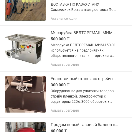
ДОСТАВКА ПО КАЗАХСТАНУ
Самовывоз Бесплатная доставка По
вопросам писать Если нужны ещё
Астана, сегодня
какие то подробности пишите
Характеристики: питание от сети
потребляемая...
Мясорубка БЕЛТОРГМАШ МИМ-150-01 используется на предприятиях общепита
500 000 ₸
Мясорубка БЕЛТОРГМАШ МИМ-150-01
используется на предприятиях
общественного питания, торговли, а
также в производственных цехах,
Алматы, сегодня
деятельность которых связана с
выпуском гастрономических товаров,
для...
Упаковочный станок со стрейч пленкой
300 000 ₸
Оборудование для упаковки товаров
стрейч пленкой. Электромотор с
редуктором 220в, 3000 оборотов в
минуту с регулировкой. Материал
Алматы, сегодня
столешницы: проф труба 40/40
толщиной 1.5 мм; фанера 18 мм, что...
Продам новый газовый баллон на 50 л
60 000 ₸