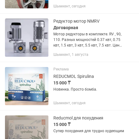
Шымкент, сегодня
Редуктор мотор NMRV
Договорная
Мотор редукторы в комплекте. RV , 90,
110. Разных мощностей 0.37 квт, 0.75
квт, 1.5 квт, 3 квт, 5.5 квт, 7.5 квт. Цены
от 30 000 тг. У нас в наличии все
Шымкент, 1 августа
редуктора с мотором на разные
мощности. Новые,...
Реклама
REDUCMOL Spirulina
15 000 ₸
Новинка. Просто бомба.
Шымкент, сегодня
Reducmol для похудения
15 000 ₸
Супер похудения для трудно худеющим