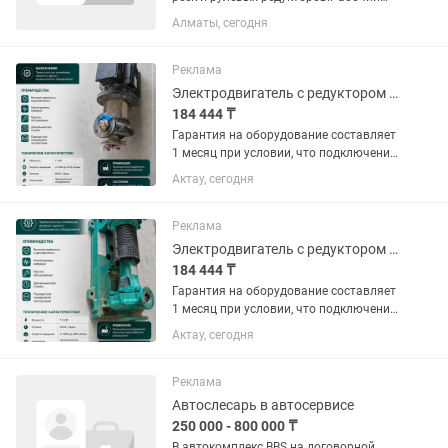
день с 08:00 до 18:00.
Алматы, сегодня
Реклама
Электродвигатель с редуктором водяной насос 11 кВт
184 444 ₸
Гарантия на оборудование составляет
1 месяц при условии, что подключение
электрики будет выполнено мной
Актау, сегодня
(услуга подключения оплачивается
отдельно). Если подключение
электрики будет выполняться...
Реклама
Электродвигатель с редуктором водяной насос 7,5 кВт
184 444 ₸
Гарантия на оборудование составляет
1 месяц при условии, что подключение
электрики будет выполнено мной
Актау, сегодня
(услуга подключения оплачивается
отдельно). Если подключение
электрики будет выполняться...
Реклама
Автослесарь в автосервисе
250 000 - 800 000 ₸
В автокомплекс BBS на договорной