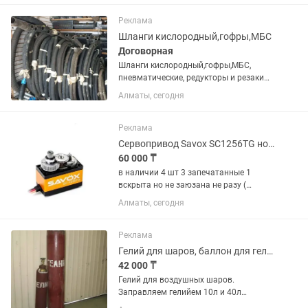
цифры, фигуры, шары-гиганты, свечи,
блёстки и перья для...
Реклама
Шланги кислородный,гофры,МБС
Договорная
Шланги кислородный,гофры,МБС,
пневматические, редукторы и резаки
,хомуты
Алматы, сегодня
Реклама
Сервопривод Savox SC1256TG новый
60 000 ₸
в наличии 4 шт 3 запечатанные 1
вскрыта но не заюзана не разу (
вскрывал что бы проверить
Алматы, сегодня
комплектность много времени назад
но так и не пригодились ) При покупке
всех 4шт сразу будет хорошая скидка...
Реклама
Гелий для шаров, баллон для гелия, редуктор гелиевый
42 000 ₸
Гелий для воздушных шаров.
Заправляем гелийем 10л и 40л
баллоны. Доставка и установка по