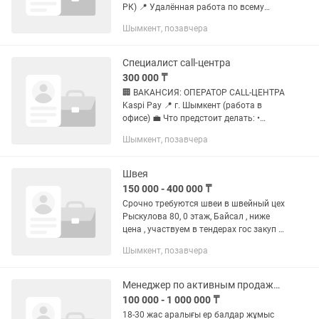
РК) 📍 Удалённая работа по всему
Казахстану ⚠️ Требования: ✅ Возраст
Шымкент, позавчера
от 18 лет. ✅ Гражданство Республики
Казахстан. ✅ Свободное владение
русским...
Специалист call-центра
300 000 ₸
🏢 ВАКАНСИЯ: ОПЕРАТОР CALL-ЦЕНТРА
Kaspi Pay 📍 г. Шымкент (работа в
офисе) 💼 Что предстоит делать: •
Совершать исходящие звонки
Шымкент, позавчера
партнёрам Kaspi Pay через систему
автодозвона. • Информировать...
Швея
150 000 - 400 000 ₸
Срочно требуются швеи в швейный цех
Рыскулова 80, 0 этаж, Байсал , ниже
цена , участвуем в тендерах гос закуп и
Самурык, работа стабильная, все соц
Шымкент, позавчера
пакеты имеются, 9-18.00, обед 12.30-
13.00 зарплата...
Менеджер по активным продажам
100 000 - 1 000 000 ₸
18-30 жас аралығы ер балдар жұмыс