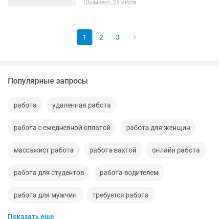
Шымкент, 26 июля
Жалақы: 150 000 теңге Требуется
продавец...
1
2
3
Популярные запросы
работа
удаленная работа
работа с ежедневной оплатой
работа для женщин
массажист работа
работа вахтой
онлайн работа
работа для студентов
работа водителем
работа для мужчин
требуется работа
Показать еще
работа на выходные дни
работа охранника