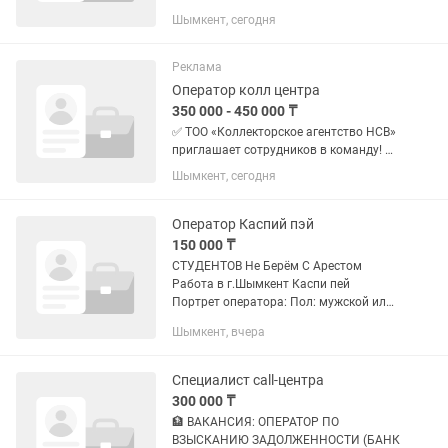
жасайтын укыпты,уакытылы жумыска
Шымкент, сегодня
келетин адам керек.График 6/1
воскресенье демалыс 9:00-19:00 Обед
озимизден,айлык сатканына карай
Реклама
алады
Оператор колл центра
350 000 - 450 000 ₸
✅ ТОО «Коллекторское агентство НСВ»
приглашает сотрудников в команду! 📌
Должность: Оператор по взысканию
Шымкент, сегодня
задолженности 🎯 Опыт работы не
требуется — обучаем с нуля: •Обучение
длится 2 дня, с 10:00...
Оператор Каспий пэй
150 000 ₸
СТУДЕНТОВ Не Берём С Арестом
Работа в г.Шымкент Каспи пей
Портрет оператора: Пол: мужской или
женский. Возраст: 18- 40 лет.
Шымкент, вчера
Свободное владение двумя языками
русский и казахский. Личностные
качества:...
Специалист call-центра
300 000 ₸
🏦 ВАКАНСИЯ: ОПЕРАТОР ПО
ВЗЫСКАНИЮ ЗАДОЛЖЕННОСТИ (БАНК