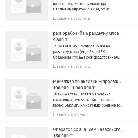
істейтін маркетинг саласында.
Барлығын үйретеміз. Обед офис
тарапынан
Шымкент, позавчера
разнорабочий на разделку мяса
9 300 ₸
📌 ВАКАНСИЯ: Разнорабочие на
разделку мяса (индейка) ЦЕХ
Ордабасы Кус 🏭 Производственная
фабрика по выращиванию индейки и
Шымкент, позавчера
переработке мяса. 📍 Обязанности: —
Работа на разделочных линиях —...
Менеджер по активным продажам
100 000 - 1 000 000 ₸
18+25 жастан бастап маркетинг
саласында жұмыс істейтін жастар
керек. Барлығын уйретеміз обед офис
тарапынан
Шымкент, 5 августа
Оператор со знанием казахского на полный день в офис [проект Каспи Пей]
150 000 ₸