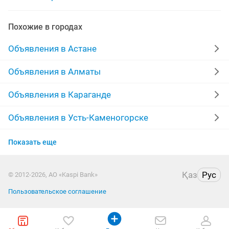
работа продавец
ежедневная оплата работа
Похожие в городах
любая работа
работа от 1
работа няни
Объявления в Астане
работа на вечер
охрана работа
работа в офисе
Объявления в Алматы
работа бухгалтера
работа дома
Объявления в Караганде
работа в выходные
грузчик работа
Объявления в Усть-Каменогорске
Объявления в Актобе
Показать еще
Объявления в Павлодаре
Қаз
Рус
© 2012-2026, АО «Kaspi Bank»
Объявления в Атырау
Пользовательское соглашение
Объявления в Кокшетау