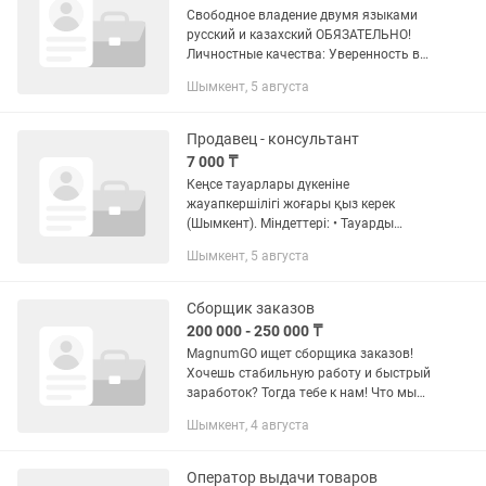
Свободное владение двумя языками
русский и казахский ОБЯЗАТЕЛЬНО!
Личностные качества: Уверенность в
себе, умение вести диалоги,
Шымкент, 5 августа
стрессоустойчивость. Технические
навыки: Знание работы на...
Продавец - консультант
7 000 ₸
Кеңсе тауарлары дүкеніне
жауапкершілігі жоғары қыз керек
(Шымкент). Міндеттері: • Тауарды
сөрелерге дұрыс орналастыру • Дүкен
Шымкент, 5 августа
ішіндегі тәртіпті сақтау • дүкенде
азайған тауарды толықтыру •...
Сборщик заказов
200 000 - 250 000 ₸
MagnumGO ищет сборщика заказов!
Хочешь стабильную работу и быстрый
заработок? Тогда тебе к нам! Что мы
предлагаем: — Доход от 200 000 до 250
Шымкент, 4 августа
000 ₸; — График 2/2, дневные и ночные
смены; — Выплаты...
Оператор выдачи товаров