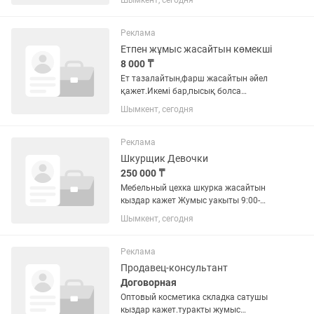
Шымкент, сегодня
ЗАОЧНИКОВ НЕ ПРИНИМАЕМ. .С
АРЕСТАМИ НА СЧЕТАХ НЕ
ПРИНИМАЕМ. ЗНАНИЕ КАЗАХСКОГО И
Реклама
РУССКОГО ЯЗЫКА. ПРОСЬБА,...
Етпен жұмыс жасайтын көмекші
8 000 ₸
Ет тазалайтын,фарш жасайтын әйел
қажет.Икемі бар,пысық болса
болды,жасы маңызды емес.студент
Шымкент, сегодня
болса да болады.50жасқа дейін!!!!
Жұмыс 8:30-18:00дейін.3күн оплата
5000стажировка дальше жұмыс
Реклама
жасаймын...
Шкурщик Девочки
250 000 ₸
Мебельный цехка шкурка жасайтын
кыздар кажет Жумыс уакыты 9:00-
18:00, 6/1 Обед тегин Жас аралыгы 18-
Шымкент, сегодня
35 жаска деин
Реклама
Продавец-консультант
Договорная
Оптовый косметика складка сатушы
кыздар кажет.туракты жумыс