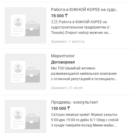
Обязанности: • Производство
автодеталей. • Контроль...
Работа в ЮЖНОЙ КОРЕЕ на судостроительном предприятии (г.Тоньён) Строитель
78 000 ₸
🇰🇷 Работа в ЮЖНОЙ КОРЕЕ на
судостроительном предприятии (г.
Тоньён) Открыт набор мужчин на
судостроительную верфь. Работа
Шымкент, 1 августа
связана с монтажом строительных
лесов и вспомогательными работами.
🦺...
Маркетолог
Договорная
Мы ТОО ШымКай активно
развивающаяся мебельная компания
с отличной репутацией и потенциалом
для развития сотрудников , имеющая
Шымкент, 31 июля
несколько шоурумов и собственное
производство мебели в г Шымкент .
Мы...
Продавец - консультант
150 000 ₸
Сатушы кеңесші қажет Жұмыс уақыты:
9:00-ден 19:00-ге дейін 6/1 Обед с собой
3 күндік тәжірибе болад Мекен-жайы:
Әйтеке би 19/15 Баргида дүкені