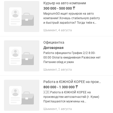
Курьер на авто компании
300 000 - 500 000 ₸
MagnumGO ищет курьеров на авто
компании! Хочешь стабильную работу
и быстрый заработок? Тогда тебе к
нам! Что мы предлагаем: — Доход от
Шымкент, 4 августа
300 000 до 500 000 ₸; — График 2/2,
дневные смены; — Выплаты...
Официантка
Договорная
Работа официанта График 2/2 8:00-
00:00 Оплата ежедневная Развозки нет
Питание обед и ужин
Шымкент, 2 августа
Работа в ЮЖНОЙ КОРЕЕ на производстве автозапчастей (г.Куми) Грузчики
800 000 - 1 300 000 ₸
🇰🇷 Работа в ЮЖНОЙ КОРЕЕ на
производстве автозапчастей (г. Куми)
Приглашаются мужчины на
предприятие по выпуску
Шымкент, 1 августа
автомобильных комплектующих. 🔧