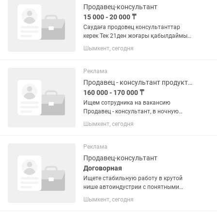
Продавец-консультант
15 000 - 20 000 ₸
Саудаға продовец консультанттар
керек Тек 21ден жоғары қабылдаймыз
МАГАЗИН ЕМЕС Опыт маңызды емес,
Шымкент, сегодня
өзіміз үйретеміз Ақшасы аптасына 50-
70мың График 5/2 10:00-17:00(гибкий
бар)
Реклама
Продавец - консультант продуктов
160 000 - 170 000 ₸
Ищем сотрудника на вакансию
Продавец - консультант, в ночную
смену. Приглашаем Вас стать частью
Шымкент, сегодня
дружного коллектива MaxMarket!
Основная информация о нас: —
круглосуточный магазин, формат...
Реклама
Продавец-консультант
Договорная
Ищете стабильную работу в крутой
нише автоиндустрии с понятными
условиями и реальной возможностью
Шымкент, сегодня
зарабатывать? Присоединяйтесь к
Moy Car — мы лидеры в Шымкенте по