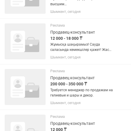
высшим
образованием,порядочность,чистопло
Шымкент, сегодня
тный.Понимать что сразу не
получится-учится придется пару
месяцев минимум.Магазин уже с
Реклама
клиентами-стаж 17 лет.Магазин на...
Продавец-консультант
12 000 - 18 000 ₸
Жұмысқа шақырамыз! Сауда
саласында көмекшілер қажет! Жас
аралығы 22 жастан жоғары График:
Шымкент, сегодня
5/2 Табыс келісімді
Реклама
Продавец консультант
200 000 - 350 000 ₸
Требуется менеджер по продажам на
гелиевые и шары и декор.
Шымкент, сегодня
Реклама
Продавец-консультант
12 000 ₸