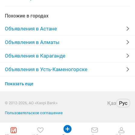
флорист продавец
требуется продавец в магазин
Похожие в городах
продавец продукт
продавец цветов
Объявления в Астане
продавец требуется срочно
Объявления в Алматы
продавец консультант бутик
продавец техники
Объявления в Караганде
рынок продавец
продавец бутик
Объявления в Усть-Каменогорске
Объявления в Актобе
продавец по залу
продавец консултант
Показать еще
Объявления в Костанае
продавец кулинарию
продавец график
Қаз
Рус
© 2012-2026, АО «Kaspi Bank»
Объявления в Павлодаре
Пользовательское соглашение
Объявления в Петропавловске