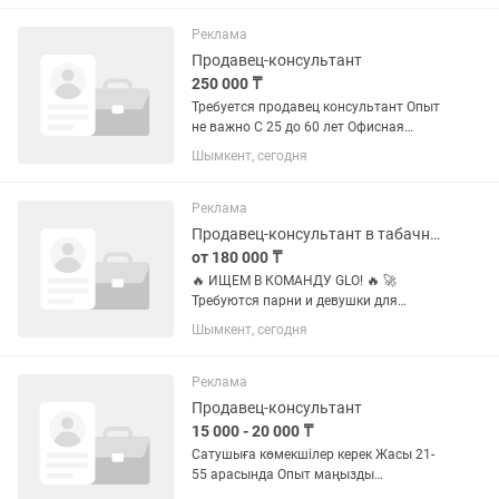
табыса алатын болуы керек.
Реклама
Продавец-консультант
250 000 ₸
Требуется продавец консультант Опыт
не важно С 25 до 60 лет Офисная
работа
Шымкент, сегодня
Реклама
Продавец-консультант в табачную компанию
от 180 000 ₸
🔥 ИЩЕМ В КОМАНДУ GLO! 🔥 🚀
Требуются парни и девушки для
работы в табачной компании с
Шымкент, сегодня
инновационными девайсами glo. 📍
Что мы предлагаем: • Удобный
сменный график: — с 10:00 до 14:00 или
Реклама
— с 16:00 до...
Продавец-консультант
15 000 - 20 000 ₸
Сатушыға көмекшілер керек Жасы 21-
55 арасында Опыт маңызды
емес,болмаса өзіміз үйретеміз Ақшасы