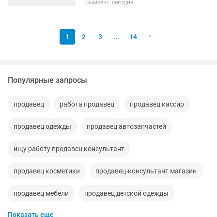
Шымкент, сегодня
аптасына немесе күніне беріледі
МАГАЗИН емес❌
1
2
3
...
14
Популярные запросы
продавец
работа продавец
продавец кассир
продавец одежды
продавец автозапчастей
ищу работу продавец консультант
продавец косметики
продавец-консультант магазин
продавец мебели
продавец детской одежды
Показать еще
продавец продукты питания
продавец неполный