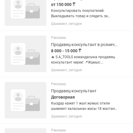
от 150 000 ₸
Консультировать покупателей.
Выкладывать товар и следить за
ценниками. Контролировать сроки
Шымкент, сегодня
годности. Продаём фермерский
продукты. Рабочий день с 9.00-19.30.
График 4/2 или 10/4. Оплата оклад+%
Реклама
от...
Продавец-консультант в розничном магазине
8 000 - 15 000 ₸
🔥 S.A_TOOLS командасына продавец-
консультант керек! 📍Жұмыс:
инструмент-магазин 📍Формат: офлайн
Шымкент, сегодня
+ TikTok эфир Не істеу керек: —
Клиентке консультация беру — Тауар
сату — TikTok тікелей эфиріне...
Реклама
Продавец-консультант
Договорная
Кыздар кажет 1 жыл жумыс отили
шымкент каласынан жасы 18 жастан
бастап
Шымкент, сегодня
Реклама