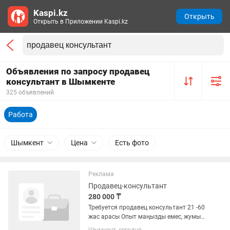
Kaspi.kz
Открыть
Открыть в Приложении Kaspi.kz
Объявления по запросу продавец
консультант в Шымкенте
325 объявлений
Работа
Шымкент
Цена
Есть фото
Реклама
Продавец-консультант
280 000 ₸
Требуется продавец консультант 21 -60
жас арасы Опыт маңызды емес, жyмыс
уйретемиз , толығырак