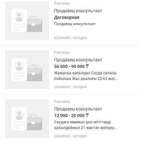
продаже автохимии и оборудования...
Реклама
Продавец-консультант
Договорная
Продавец консультант
Шымкент, сегодня
Реклама
Продавец-консультант
56 000 - 90 000 ₸
Жұмысқа қабылдау Сауда саласы
бойынша Жас аралығы 22-65 жас
График 5/2 Табыс келісімді Уақыты:
Шымкент, сегодня
10:00-17:00
Реклама
Продавец-консультант
12 000 - 20 000 ₸
Саудаға көмекші қыз жігіттерді
қабылдаймыз 21 жастан жоғары
болуы міндетті. Жауапкершілігі жоғары
Шымкент, сегодня
пысық, ақылды, клиенттермен тез тіл