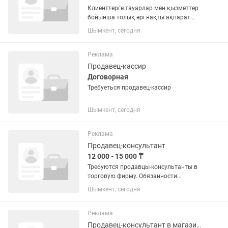
Клиенттерге тауарлар мен қызметтер
бойынша толық әрі нақты ақпарат
беру Клиент қажеттілігін анықтап,
Шымкент, сегодня
сәйкес қызметті ұсыну Сату процесін
толық жүргізу (таныстыру, келісу, сату)
Клиенттермен ұзақ...
Реклама
Продавец-кассир
Договорная
Требуеться продавец-кассир
Шымкент, сегодня
Реклама
Продавец-консультант
12 000 - 15 000 ₸
Требуются продавцы-консультанты в
торговую фирму. Обязанности:
Выкладка товара, контроль ценников,
Шымкент, сегодня
поддержание чистоты. Опыт не
обязателен Полный рабочий день
Зарплата ежедневно или
Реклама
еженедельно...
Продавец-консультант в магазине