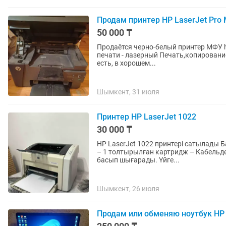
Продам принтер HP LaserJet Pro
50 000 ₸
Продаётся черно-белый принтер МФУ hp
печати - лазерный Печать,копировани
есть, в хорошем...
Шымкент, 31 июля
Принтер HP LaserJet 1022
30 000 ₸
HP LaserJet 1022 принтері сатылады Бағасы: 30 000 теңге Жағдайы: жұмыс істеп тұр Комплект:
– 1 толтырылған картридж – Кабельдерімен бірге Лазерлік принтер
басып шығарады. Үйге...
Шымкент, 26 июля
Продам или обменяю ноутбук HP 