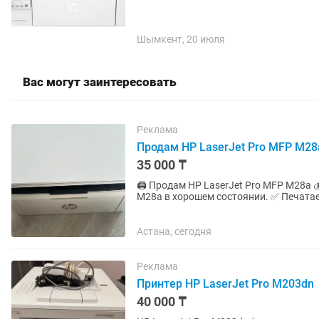
Шымкент, 20 июля
Вас могут заинтересовать
Реклама
Продам HP LaserJet Pro MFP M28
35 000 ₸
🖨️ Продам HP LaserJet Pro MFP M28a 💰 35.000 тг Продаю лазерное МФУ HP LaserJet Pro MFP
M28a в хорошем состоянии. ✅ Печатает отлично ✅ Копирует ✅ Сканирует ✅ Компактный и
удобный ✅ Идеально...
Астана, сегодня
Реклама
Принтер HP LaserJet Pro M203dn
40 000 ₸