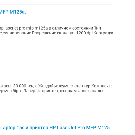
 MFP M125a.
 laserjet pro mfp m125a в отличном состоянии Тип
е,сканирование Разрешение сканера - 1200 dpi Картридж
, жылдам және сапалы
Laptop 15s и принтер HP LaserJet Pro MFP M125