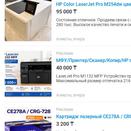
HP Color LaserJet Pro M254dw цв
95 000 ₸
Состояние отличное. Продаем связи с переездом офиса в другой город. На Каспий новый стоит
280 тыс. Высокое качество печати и сканера. Разрешение качество 600х600dpi, Поддерживает
AirPrint-печать...
Алматы, вчера
Реклама
МФУ/Принтер/Сканер/Копир/HP 
40 000 ₸
LaserJet Pro M1132 MFP Устройство 
Максимальный размер отпечатка 216 
600x600 dpi Скорость печати 18...
Алматы, вчера
Реклама
Картридж лазерный CE278A / CR
3 200 ₸