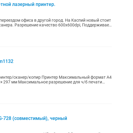
етной лазерный принтер.
m1132
принтер/сканер/копир Принтер Максимальный формат A4
× 297 мм Максимальное разрешение для ч/б печати
G-728 (совместимый), черный