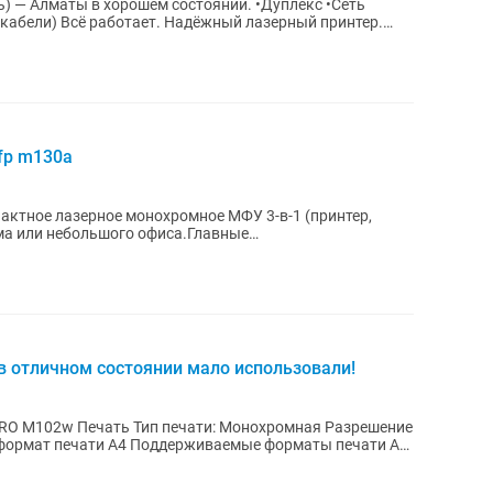
ть) — Алматы в хорошем состоянии. •Дуплекс •Сеть
 кабели) Всё работает. Надёжный лазерный принтер.
mfp m130a
пактное лазерное монохромное МФУ 3-в-1 (принтер,
ома или небольшого офиса.Главные
стр./мин...
 в отличном состоянии мало использовали!
 PRO M102w Печать Тип печати: Монохромная Разрешение
й формат печати A4 Поддерживаемые форматы печати А4,