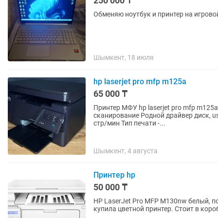
250 000 ₸
Обменяю ноутбук и принтер на игрово
Шымкент, 18 июля
hp laserjet pro mfp m125a
65 000 ₸
Принтер МФУ hp laserjet pro mfp m125
сканирование Родной драйвер диск, us
стр/мин Тип печати -...
Шымкент, 4 августа
Принтер hp
50 000 ₸
HP LaserJet Pro MFP M130nw белый, по
купила цветной принтер. Стоит в коро