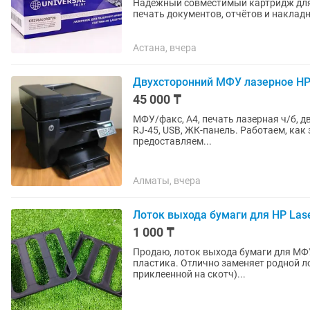
Надёжный совместимый картридж для 
печать документов, отчётов и наклад
офиса и домашнего...
Астана, вчера
Двухсторонний МФУ лазерное HP 
45 000 ₸
МФУ/факс, A4, печать лазерная ч/б, дву
RJ-45, USB, ЖК-панель. Работаем, как за наличный расчет таки за безналичный для компании
предоставляем...
Алматы, вчера
Лоток выхода бумаги для HP Lase
1 000 ₸
Продаю, лоток выхода бумаги для МФУ
пластика. Отлично заменяет родной л
приклеенной на скотч)...