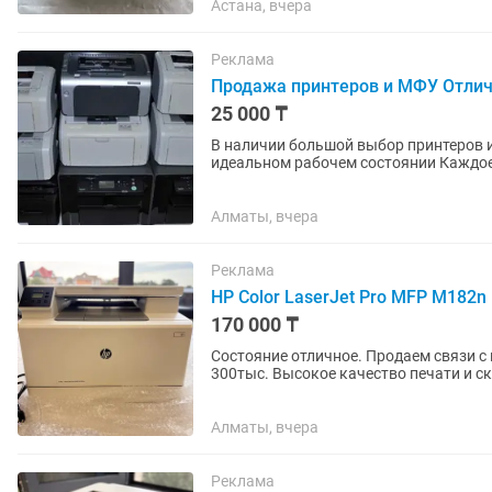
Астана, вчера
Реклама
Продажа принтеров и МФУ Отлич
25 000 ₸
В наличии большой выбор принтеров и
идеальном рабочем состоянии Каждое устройство прошло полную проверку, установлены
новые картриджи — готово к работе...
Алматы, вчера
Реклама
HP Color LaserJet Pro MFP M182
170 000 ₸
Состояние отличное. Продаем связи с переездом офиса в другой город. На Каспий новый стоит
300тыс. Высокое качество печати и сканера. Разрешение качество 600х600dpi, что значит,
четкие и...
Алматы, вчера
Реклама