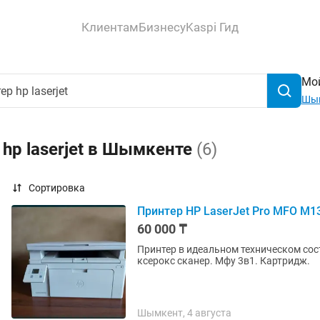
Клиентам
Бизнесу
Kaspi Гид
Мой
Шы
hp laserjet в Шымкенте
(6)
Сортировка
Принтер HP LaserJet Pro MFO M1
60 000 ₸
Принтер в идеальном техническом состоянии. Печатает и о
ксерокс сканер. Мфу 3в1. Картридж.
Шымкент, 4 августа