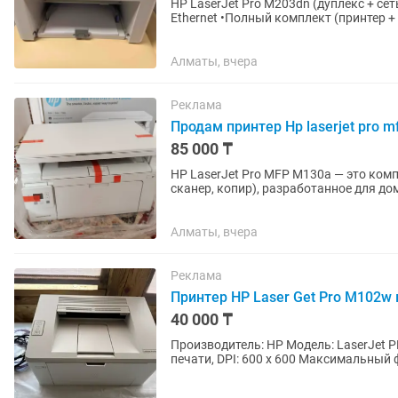
HP LaserJet Pro M203dn (дуплекс + се
Ethernet •Полный комплект (принтер +
Цена: 40 000 тг (торг...
Алматы, вчера
Реклама
Продам принтер Hp laserjet pro 
85 000 ₸
HP LaserJet Pro MFP M130a — это ком
сканер, копир), разработанное для д
характеристикиСкорость печати: до 22 
Алматы, вчера
Реклама
Принтер HP Laser Get Pro M102w
40 000 ₸
Производитель: HP Модель: LaserJet
печати, DPI: 600 x 600 Максимальны
A5, A6, B5 Нестандартные...