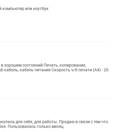
й компьютер или ноутбук
a в хорошем состояний Печать, копирование,
b кабель, кабель питания Скорость ч/б печати (A4) - 20
купала для себя, для работы. Продаю в связи с тем что
бке. Пользовалась только месяц.