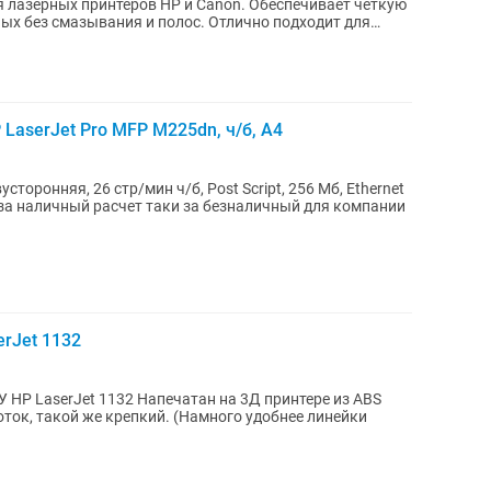
лазерных принтеров HP и Canon. Обеспечивает чёткую
ных без смазывания и полос. Отлично подходит для
LaserJet Pro MFP M225dn, ч/б, A4
сторонняя, 26 стр/мин ч/б, Post Script, 256 Мб, Ethernet
rJet 1132
 HP LaserJet 1132 Напечатан на 3Д принтере из ABS
оток, такой же крепкий. (Намного удобнее линейки