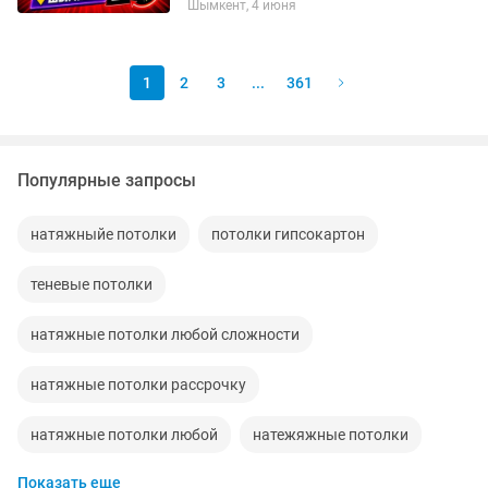
Шымкент, 4 июня
брелка.и многое делаем.звоните
1
2
3
...
361
Популярные запросы
натяжныйе потолки
потолки гипсокартон
теневые потолки
натяжные потолки любой сложности
натяжные потолки рассрочку
натяжные потолки любой
натежяжные потолки
Показать еще
натяжные потолки быстро