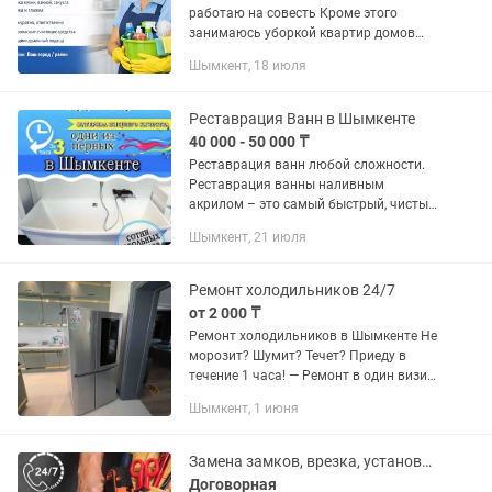
работаю на совесть Кроме этого
занимаюсь уборкой квартир домов
офисов
Шымкент, 18 июля
Реставрация Ванн в Шымкенте
40 000 - 50 000 ₸
Реставрация ванн любой сложности.
Реставрация ванны наливным
акрилом – это самый быстрый, чистый,
эффективный и выгодный способ на
Шымкент, 21 июля
сегодняшний день. Кант между
кафелем и ванной заливаем акрилом,
вид...
Ремонт холодильников 24/7
от 2 000 ₸
Ремонт холодильников в Шымкенте Не
морозит? Шумит? Течет? Приеду в
течение 1 часа! — Ремонт в один визит
(90% поломок) — Работаю со всеми
Шымкент, 1 июня
марками (Samsung, LG, Indesit и др.) —
Заправка фреоном,...
Замена замков, врезка, установка, вскрытие ремонт заменить замок
Договорная