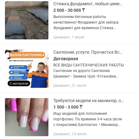
Стяжка,фундамент, любые цементные работы
2 000 - 30 000 ₸
Выполняем бетонные работы
качественно! Фундамент для забора
Фундамент для времянок Стяжка
любой сложности Отмостка
Шымкент, 1 июня
качественная по технологии. А также
мелкосрочные работы.
Сантехник услуги. Прочистка Все виды работы .24/7
Договорная
ВСЕ ВИДЫ САНТЕХНИЧЕСКИХ РАБОТЫ
Сантехник не дорого Сантехник
Шымкент - Замена труб -Установка
Инсталляция - Установка унитаза,
Шымкент, 31 июля
ванн - Устранение забора труб -
Установка и замена смесителей -...
Требуются модели на маникюр, оплата за материал
1 500 - 3 000 ₸
Ищу моделей для пополнения
портфолио. По времени 3-4 часа (если
с покрытием) Бесплатно: • Маникюр
без покрытия • Покрытие гелем •
Шымкент, 14 июля
Дизайн • Наращивание Стерильный