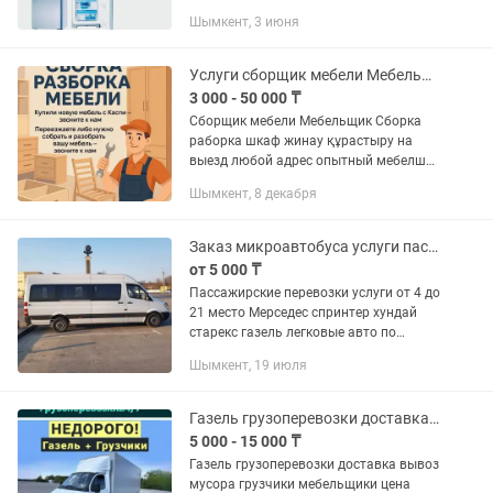
Шымкент, 3 июня
Услуги сборщик мебели Мебельщик
3 000 - 50 000 ₸
Сборщик мебели Мебельщик Сборка
раборка шкаф жинау құрастыру на
выезд любой адрес опытный мебелшик
быстре сборка
Шымкент, 8 декабря
Заказ микроавтобуса услуги пассажирские газель спринтер хундай спринтер
от 5 000 ₸
Пассажирские перевозки услуги от 4 до
21 место Мерседес спринтер хундай
старекс газель легковые авто по
городу по Казахстану Узбекистан
Шымкент, 19 июля
Самарканд Бухара Ташкент Иссык Кул
Туркестан маевка. Аэропорт...
Газель грузоперевозки доставка 24/7
5 000 - 15 000 ₸
Газель грузоперевозки доставка вывоз
мусора грузчики мебельщики цена