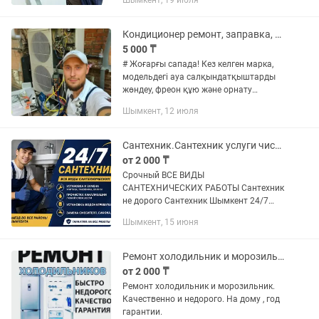
Шымкент, 19 июля
внешнего блока Устранение утечки
фреона Ремонт платы, датчиков,...
Кондиционер ремонт, заправка, установка
5 000 ₸
# Жоғарғы сапада! Кез келген марка,
модельдегі ауа салқындатқыштарды
жөндеу, фреон құю және орнату
қызметі! # Ремонт кондиционеров в
Шымкент, 12 июля
Шымкенте. Заправка фреоном, чистка,
установка и обслуживание...
Сантехник.Сантехник услуги чистка канализация засор 24/7
от 2 000 ₸
Срочный ВСЕ ВИДЫ
САНТЕХНИЧЕСКИХ РАБОТЫ Сантехник
не дорого Сантехник Шымкент 24/7
Гарантия и качество 100% Чистка
Шымкент, 15 июня
канализация с аппаратом - Замена
труб -Установка Инсталляция -
Установка унитаза,...
Ремонт холодильник и морозильник
от 2 000 ₸
Ремонт холодильник и морозильник.
Качественно и недорого. На дому , год
гарантии.