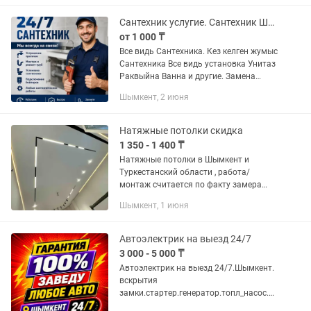
инструмент Качественные...
Сантехник услугие. Сантехник Шымкент. Прочистка канализация.
от 1 000 ₸
Все видь Сантехника. Кез келген жумыс
Сантехника Все видь установка Унитаз
Раквыйна Ванна и другие. Замена
Гофра шланг Сифон и другие.
Шымкент, 2 июня
Прочистка канализация кухня. Без
выходной 24/7
Натяжные потолки скидка
1 350 - 1 400 ₸
Натяжные потолки в Шымкент и
Туркестанский области , работа/
монтаж считается по факту замера
потолков. Если не можете дозвониться,
Шымкент, 1 июня
пишите, обязательно ответим! Под
любой вид отделки и ремонта....
Автоэлектрик на выезд 24/7
3 000 - 5 000 ₸
Автоэлектрик на выезд 24/7.Шымкент.
вскрытия
замки.стартер.генератор.топл_насос.св
ечи.и автоугон снимем.прошивка