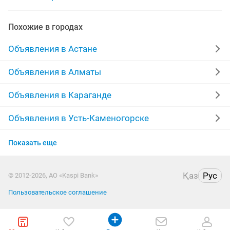
гипсокартон работы потолки
Похожие в городах
глянцевые натяжные потолки
натяжние потолки
Объявления в Астане
установка натежныйе потолки
натежныие потолки
Объявления в Алматы
Объявления в Караганде
Объявления в Усть-Каменогорске
Объявления в Актобе
Показать еще
Объявления в Актау
Қаз
Рус
© 2012-2026, АО «Kaspi Bank»
Объявления в Костанае
Пользовательское соглашение
Объявления в Павлодаре