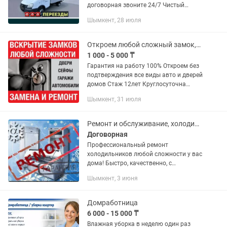
договорная звоните 24/7 Чистый
газель 100%
Шымкент, 28 июля
Откроем любой сложный замок,есик ашу,бузу,ауыстыру,взлом дверь,авто ашу,
1 000 - 5 000 ₸
Гарантия на работу 100% Откроем без
подтверждения все виды авто и дверей
домов Стаж 12лет Круглосуточна
Вскрытие замков и дверей Срочный
Шымкент, 31 июля
выезд:быстро и качественно
Извлечение сломанных ключей и...
Ремонт и обслуживание, холодильников и морозильников
Договорная
Профессиональный ремонт
холодильников любой сложности у вас
дома! Быстро, качественно, с
гарантией. Опыт работы более 10 лет.
Шымкент, 3 июня
Что мы предлагаем: ✅ Выезд и
диагностика — бесплатно при ремонте.
✅...
Домработница
6 000 - 15 000 ₸
Влажная уборка в неделю один раз