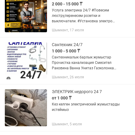
2 000 - 15 000 ₸
Услуга электрика 24/7 #Повесим
люстру,перенесем розетки и
выключатели. #Установка электро
счетчиков, замена автоматов.
Шымкент, 17 июля
#Монтаж телевизионного кабеля по
квартире. #Ремонт и замена...
Сантехник 24/7
1 000 - 5 000 ₸
Сантехникалык барлык жумыстар
Прочистка канализация Смесител
Раковина Ванна Унитаз Газколонка
Кател Замена Установка Ремонт и т.д
Шымкент, 26 июля
ЭЛЕКТРИК недорого 24 7
от 1 000 ₸
Кез келген электрический жүмыстарды
истеймыз
Шымкент, 5 июля