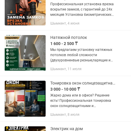
Профессиональная установка врезка
вскрытие замков, с гарантией до 24х
месяцев Установка биометрических
электронных замков, сувальдных,
Шымкент, 4 июня
сейфовых, установка задвижек,
установка броненакладок Всегда в...
Натяжной потолок
1 600 - 2 500 ₸
Мы предлагаем установку натяжных
потолков любой сложности
(двухуровненвые резные,парящие и
многое др.). Установка
Шымкент, 11 июля
люстр,софитов,карнизов,ниш. √
Глянцевые √ Сатиновые √ Матовые √
Фотопечать √ Резные...
Тонировка окон солнцезащитная пленка
3 000 - 10 000 ₸
Жарко дома или в офисе? Решение
есть! Профессиональная тонировка
окон солнцезащитными и
зеркальными пленками. 🔥 Тонировка
Шымкент, 8 июля
окон от жары 🌡️ Защита от солнца до
99% UV ❄️ Снижение температуры в...
Электрик на дом