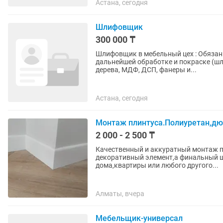
Астана, сегодня
Шлифовщик
300 000 ₸
Шлифовщик в мебельный цех : Обязанности в работе: 1. Подготовка деталей мебели к
дальнейшей обработке и покраске (шл
дерева, МДФ, ДСП, фанеры и...
Астана, сегодня
Монтаж плинтуса.Полиуретан,дю
2 000 - 2 500 ₸
Качественный и аккуратный монтаж пл
декоративный элемент,а финальный ш
дома,квартиры или любого другого...
Алматы, вчера
Мебельщик-универсал