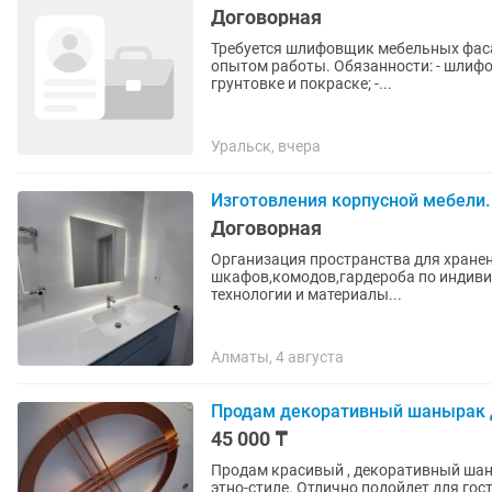
Договорная
Требуется шлифовщик мебельных фасадов В мебельное производство требуется ш
опытом работы. Обязанности: - шлифовка мебельных фасадов из МДФ; - подготовка изделий к
грунтовке и покраске; -...
Уральск, вчера
Изготовления корпусной мебели.
Договорная
Организация пространства для хранен
шкафов,комодов,гардероба по индиви
технологии и материалы...
Алматы, 4 августа
Продам декоративный шанырак 
45 000 ₸
Продам красивый , декоративный шаны
этно-стиле. Отлично подойдет для гостиной, частного дома, ресторана в национальном стиле