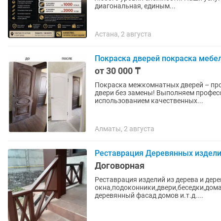
диагональная, единым...
Астана, 2 августа
Покраска дверей покраска мебе
от 30 000 ₸
Покраска межкомнатных дверей – профессион
двери без замены! Выполняем профес
использованием качественных...
Алматы, 2 августа
Реставрация Деревянных изделий
Договорная
Реставрация изделий из дерева и де
окна,подоконники,двери,беседки,дома
деревянный фасад домов и.т.д....