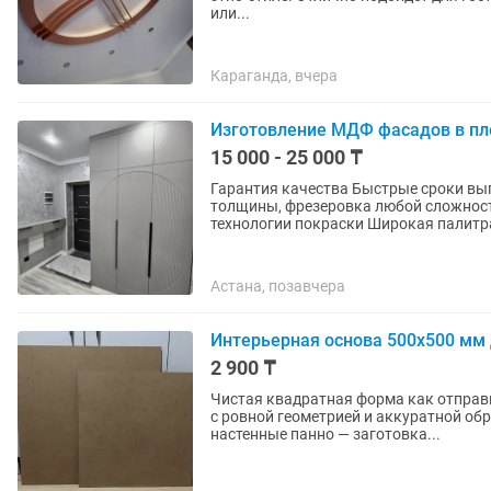
или...
Караганда, вчера
Изготовление МДФ фасадов в пл
15 000 - 25 000 ₸
Гарантия качества Быстрые сроки выполне
толщины, фрезеровка любой сложнос
технологии покраски Широкая палитра
Астана, позавчера
Интерьерная основа 500х500 мм 
2 900 ₸
Чистая квадратная форма как отправ
с ровной геометрией и аккуратной обработкой кромки. Испо
настенные панно — заготовка...