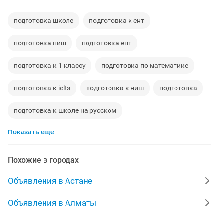
подготовка школе
подготовка к ент
подготовка ниш
подготовка ент
подготовка к 1 классу
подготовка по математике
подготовка к ielts
подготовка к ниш
подготовка
подготовка к школе на русском
Показать еще
подготовка к школе на русском языке
индивидуальная подготовка
подготовка сдаче
Похожие в городах
математика подготовка
подготовка сдаче экзамена
Объявления в Астане
репетитор подготовка к школе
подготовка sat
Объявления в Алматы