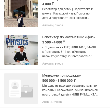
4 000 ₸
Репетитор для детей | Подготовка к
школе | Казахский язык Помогаю
детям подготовиться к школе и
улучшить знания по казахскому языку.
Алматы, вчера
👧 Дошкольники: — учимся читать и
писать с нуля — изучаем цифры и...
Репетитор по математике и физике
3 500 - 4 000 ₸
¤Подготовка к ЕНТ, НИШ, БИЛ, РФМШ;
¤Повторить 5-11 кл; ¤Усвоить
непонятную тему; ¤Опыт работы: 6
года (в школе 5); ¤Магистр
Алматы, вчера
педагогических наук; ¤Обладатель
"Алтын белгі". ¤Решаю задачи по
высшую...
Менеджер по продажам
500 000 - 1 500 000 ₸
Мы одна из ведущих образовательных
компаний Казахстана. Мы занимаемся
подготовкой детей к НИШ, РФМШ, КТЛ,
а также к ЕНТ, помогая ученикам
Астана, вчера
поступать в сильные школы и
достигать высоких...