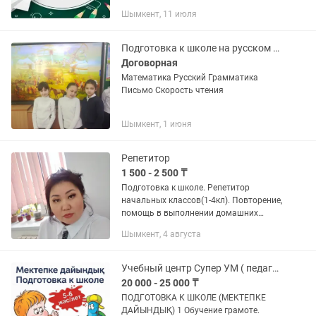
Подготовлю за короткий срок ребенка
Шымкент, 11 июля
к школе, ребенок через интерес освоит
школьную программу и будет...
Подготовка к школе на русском и казахском языке
Договорная
Математика Русский Грамматика
Письмо Скорость чтения
Шымкент, 1 июня
Репетитор
1 500 - 2 500 ₸
Подготовка к школе. Репетитор
начальных классов(1-4кл). Повторение,
помощь в выполнении домашних
заданий, усвоение материала,
Шымкент, 4 августа
казахский, русский язык. Нахожу
подход к каждому ребенку,
индивидуальная...
Учебный центр Супер УМ ( педагог с 25 -летним стажем)
20 000 - 25 000 ₸
ПОДГОТОВКА К ШКОЛЕ (МЕКТЕПКЕ
ДАЙЫНДЫҚ) 1 Обучение грамоте.