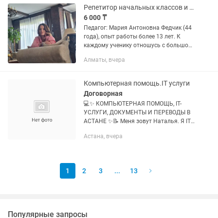
Репетитор начальных классов и дошкольного образования.
6 000 ₸
Педагог: Мария Антоновна Федчик (44
года), опыт работы более 13 лет. К
каждому ученику отношусь с большой
любовью и вниманием! Направления
Алматы, вчера
занятий: - Подготовка к школе с нуля:
комплексное...
Компьютерная помощь.IT услуги
Договорная
💻✨ КОМПЬЮТЕРНАЯ ПОМОЩЬ, IT-
УСЛУГИ, ДОКУМЕНТЫ И ПЕРЕВОДЫ В
АСТАНЕ ✨📝 Меня зовут Наталья. Я IT-
специалист и системный
Астана, вчера
администратор с опытом работы
более 15 лет. Помогаю частным
клиентам,...
1
2
3
...
13
Популярные запросы