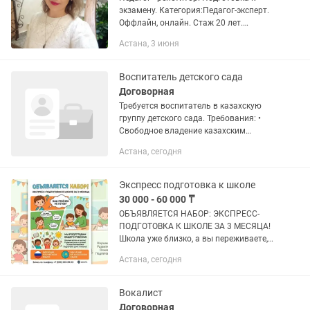
экзамену. Категория:Педагог-эксперт.
Оффлайн, онлайн. Стаж 20 лет.
Подготовка к школе, к ЕНТ, к Казтест, к
Астана, 3 июня
экзамену и. т. д. Телефон:
Воспитатель детского сада
Договорная
Требуется воспитатель в казахскую
группу детского сада. Требования: •
Свободное владение казахским
языком • Педагогическое образование
Астана, сегодня
📌📌📌 • Опыт работы с дошкольниками
(подготовка к школе) •...
Экспресс подготовка к школе
30 000 - 60 000 ₸
ОБЪЯВЛЯЕТСЯ НАБОР: ЭКСПРЕСС-
ПОДГОТОВКА К ШКОЛЕ ЗА 3 МЕСЯЦА!
Школа уже близко, а вы переживаете,
что ваш ребёнок ещё не готов? Мы
Астана, сегодня
поможем решить эти проблемы
быстро и бережно! ❓ Знакомы ли вам
эти...
Вокалист
Договорная