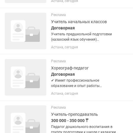
Астана, сегодня
подготовки к школе.Качественно
подготовить учеников к 1 классу.
Занятия проходят ежедневно с...
Реклама
Учитель начальных классов
Договорная
Учитель предшкольной подготовки
(казахский язык обучения)
Образовательный центр StartUp
Астана, сегодня
приглашает в свою команду учителя
предшкольной подготовки.
Обязанности: Проведение занятий в
Реклама
группе...
Хореограф-педагог
Договорная
✔ Имеет профессиональное
образование и опыт работы
хореографом. ✔ Умеет создавать
Астана, сегодня
современные, красивые и эффектные
постановки. ✔ Любит работать с
детьми и легко находит с ними общий
Реклама
язык. ✔ Умеет...
Учитель-преподаватель
300 000 - 350 000 ₸
Педагог дошкольного воспитания в
группу подготовки к школе с казахским