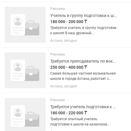
экзаменационной подготовкой.
Обязательные требования: Высшее...
Реклама
Учитель в группу подготовки к школе на русском языке,вторая смена
180 000 - 200 000 ₸
Требуется учитель в группу подготовки
к школе! В наш дружный
образовательный центр требуется
Астана, сегодня
педагог по подготовке к школе. 👶
Возраст детей: 5–6 лет 📅 Занятость:
ежедневно с понедельника по
Реклама
пятницу....
Требуется преподаватель по вокалу и фортепиано
250 000 - 400 000 ₸
Самая большая частная музыкальная
школа в городе Астана, работает с
2017 года 9 лет на рынке, приглашает в
Астана, сегодня
свою дружную команду специалистов
по направлениям фортепиано и
вокалу! Обязанности: -...
Реклама
Требуется учитель подготовки к школе на казахском языке на 4 часа в день
180 000 - 220 000 ₸
Требуется опытный учитель
подготовки к школе на казахском
языке, для летнего и годичного курса