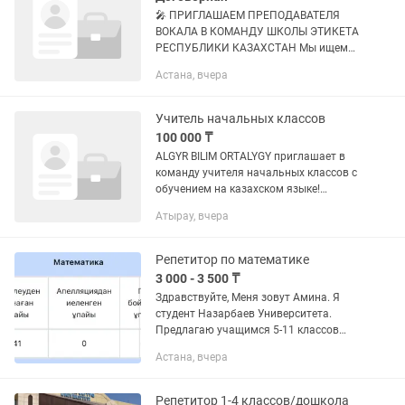
🎤 ПРИГЛАШАЕМ ПРЕПОДАВАТЕЛЯ
ВОКАЛА В КОМАНДУ ШКОЛЫ ЭТИКЕТА
РЕСПУБЛИКИ КАЗАХСТАН Мы ищем
не просто человека с красивым
Астана, вчера
голосом. Мы ищем педагога, который
умеет раскрывать талант, видеть
сильные...
Учитель начальных классов
100 000 ₸
ALGYR BILIM ORTALYGY приглашает в
команду учителя начальных классов с
обучением на казахском языке!
Обязанности: ✅ Проведение занятий
Атырау, вчера
по подготовке к школе на казахском
языке; ✅ Обучение чтению и...
Репетитор по математике
3 000 - 3 500 ₸
Здравствуйте, Меня зовут Амина. Я
студент Назарбаев Университета.
Предлагаю учащимся 5-11 классов
дополнительные занятия по
Астана, вчера
математике/алгебре/геометрии. Обо
мне: - Выпускница школы РФМШ. -
ЕНТ...
Репетитор 1-4 классов/дошкола