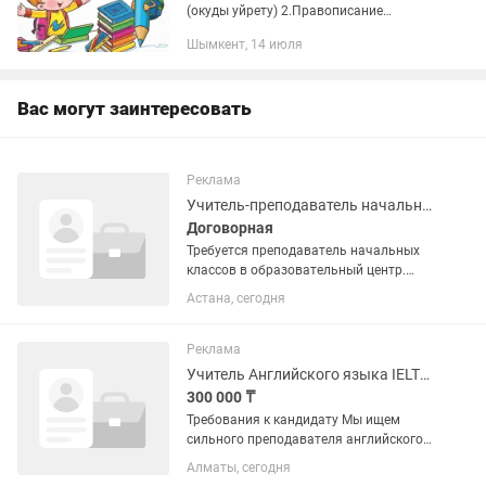
(окуды уйрету) 2.Правописание
(көркем жазу) 3.Математика(есеп
Шымкент, 14 июля
шығару) 4.скорочтение (жылдамдықка
оку) 5.Курсы казахских,русских
языков...
Вас могут заинтересовать
Реклама
Учитель-преподаватель начальных классов на казахском языке
Договорная
Требуется преподаватель начальных
классов в образовательный центр.
Подготовка к школе, продленка и
Астана, сегодня
развитие. Обучение на казахском
языке, желательно на двух языках(
русс, каз). Кто ищет подработку,...
Реклама
Учитель Английского языка IELTS / SAT
300 000 ₸
Требования к кандидату Мы ищем
сильного преподавателя английского
языка, который умеет работать как с
Алматы, сегодня
общим английским, так и с