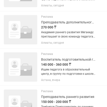
языком обучения 1. Знание программы
Алматы, сегодня
ПКШ 3.Умение работать с детьми 4.
Творческий подход 5. В группе
возможно до 14 детей 6....
Реклама
Преподаватель дополнительного образования
270 000 ₸
Академия раннего развития Мегакидс
приглашает в свою команду педагога в
группу подготовка к школе.
Алматы, сегодня
Обязанности : - проведение занятий
согласно плану - взаимодействие с
родителями, подготовка...
Реклама
Воспитатель подготовительной группы
140 000 - 360 000 ₸
Ищем педагога в образовательный
центр, в группу по подготовке к школе
(5-7 лет) Режим работы с 8:40 до 16:30
Астана, вчера
Важен опыт работы с детьми старшего
дошкольного возраста и в подготовке
к школе от 3-х лет...
Реклама
Преподаватель раннего развития
150 000 - 200 000 ₸
Требуется Преподаватель по раннему