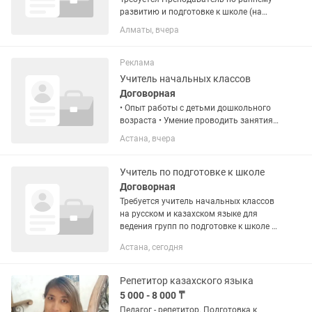
развитию и подготовке к школе (на
русском языке) в центр раннего
Алматы, вчера
детского развития, желательно со
знанием английского языка: Группа
раннего развития (3-4 года), ...
Реклама
Учитель начальных классов
Договорная
• Опыт работы с детьми дошкольного
возраста • Умение проводить занятия
по подготовке к школе в игровой
Астана, вчера
форме • Знание основ обучения
чтению, письму, математике и
развитию речи • Умение находить...
Учитель по подготовке к школе
Договорная
Требуется учитель начальных классов
на русском и казахском языке для
ведения групп по подготовке к школе и
групп продленного дня. С опытом
Астана, сегодня
работы от 3 лет. З/п 50/50. Район ЖК
арыстан (юго-восток)
Репетитор казахского языка
5 000 - 8 000 ₸
Педагог - репетитор. Подготовка к