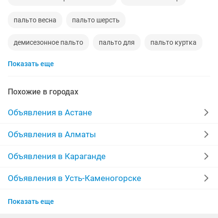
пальто весна
пальто шерсть
демисезонное пальто
пальто для
пальто куртка
Показать еще
пальто зима
пальто воротник
пальто 48
продать пальто
пальто турция
46 пальто
Похожие в городах
пальто демисезонное
пальто 42
Объявления в Астане
Объявления в Алматы
Объявления в Караганде
Объявления в Усть-Каменогорске
Объявления в Актобе
Показать еще