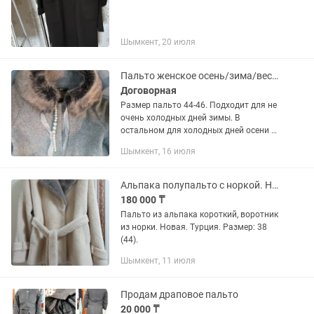
Шымкент, 20 июля
Пальто женское осень/зима/весна
Договорная
Размер пальто 44-46. Подходит для не
очень холодных дней зимы. В
остальном для холодных дней осени и
весны самый раз. Отдам за
Шымкент, 16 июля
символическую цену 6000тг. Если
заинтересует напишите на . Торг
уместен.
Альпака полупальто с норкой. Новый.
180 000 ₸
Пальто из альпака короткий, воротник
из норки. Новая. Турция. Размер: 38
(44).
Шымкент, 11 июля
Продам драповое пальто
20 000 ₸