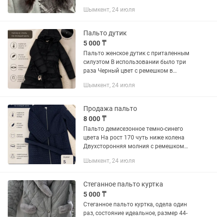
Шымкент, 24 июля
Пальто дутик
5 000 ₸
Пальто женское дутик с приталенным
силуэтом В использовании было три
раза Черный цвет с ремешком в
комплекте Объемный капюшон
Шымкент, 24 июля
защищает от ветра Размер 44 Длина
ниже колена на рост 170 Подходит...
Продажа пальто
8 000 ₸
Пальто демисезонное темно-синего
цвета На рост 170 чуть ниже колена
Двухсторонняя молния с ремешком
Надето два раза Причина продажи
Шымкент, 24 июля
неподходящий стиль Производство
Турция Ориентировочный размер...
Стеганное пальто куртка
5 000 ₸
Стеганное пальто куртка, одела один
раз, состояние идеальное, размер 44-