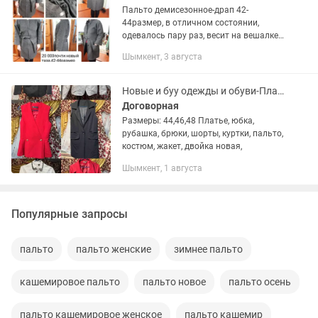
Пальто демисезонное-драп 42-
44размер, в отличном состоянии,
одевалось пару раз, весит на вешалке,
потолстела
Шымкент, 3 августа
Новые и буу одежды и обуви-Платье,юбка,рубашка,брюки
Договорная
Размеры: 44,46,48 Платье, юбка,
рубашка, брюки, шорты, куртки, пальто,
костюм, жакет, двойка новая,
Шымкент, 1 августа
Популярные запросы
пальто
пальто женские
зимнее пальто
кашемировое пальто
пальто новое
пальто осень
пальто кашемировое женское
пальто кашемир