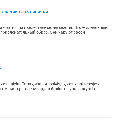
ошачий глаз лисички
ходятся на пьедестале моды сезона. Это – идеальный
и привлекательный образ. Они чаруют своей
...
и
ң көзінізді телефон,