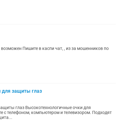
возможен Пишите в каспи чат, , из за мошенников по
 для защиты глаз
защиты глаз Высокотехнологичные очки для
е с телефоном, компьютером и телевизором. Подходят
ита...