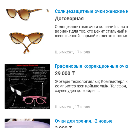
Солнцезащитные очки женские к
Договорная
Солнцезащитные очки кошачий глаз на
вариант для тех, кто ценит стильный 
женственной формой и элегантностью.
Шымкент, 17 июля
Графеновые коррекционные очк
29 000 ₸
Жоғары технологиялық Компьютерлік көзілдірік. Балаңыздың , өзіңізді
компьютер жеп қоймас үшін. Телефон, компьютер, телевизордан бөлінетін ультракүлгін
сәуленуден қорғайды....
Шымкент, 17 июля
Очки для зрения. -2 новые