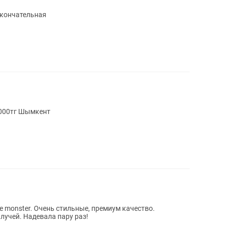
окончательная
ащитные очки Цена 3000тг Шымкент
e monster. Очень стильные, премиум качество.
лучей. Надевала пару раз!