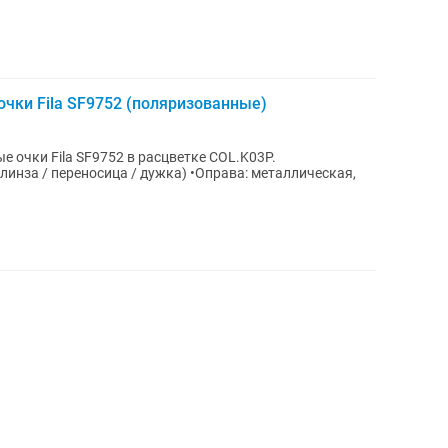
чки Fila SF9752 (поляризованные)
очки Fila SF9752 в расцветке COL.K03P.
линза / переносица / дужка) •Оправа: металлическая,