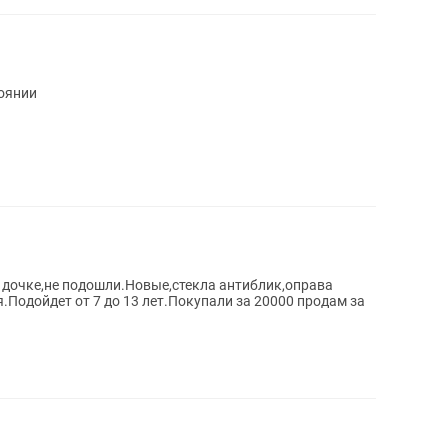
оянии
и дочке,не подошли.Новые,стекла антиблик,оправа
.Подойдет от 7 до 13 лет.Покупали за 20000 продам за