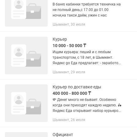
В баню кабинки требуется техничка на
не полный день,с 17.00 до 01.00
ночи,на такси даём, ужин с нас
Шымкент, 30 июля
Курьер
10 000 - 50 000 ₸
Ищем курьера: пеший и с любым
транспортом, с 18 лет, в Шымкент.
Яндекс go Еда предлагает: - заработок
в день от 10-50 тыс тенге Вывод от 10
Шымкент, 29 июля
тыс каждый день, График работы для
вас свободное время,...
Курьер по доставке еды
400 000 - 800 000 ₸
💸 Денег много не бывает. Особенно
когда они приходят каждую неделю. 🛵
Яндекс Еда открывает набор курьеров!
💰 До 800 000 тг в месяц 💸 Выплаты
Шымкент, 26 июля
каждую неделю 📦 Заказы есть каждый
день 🕒 Работайте...
Официант