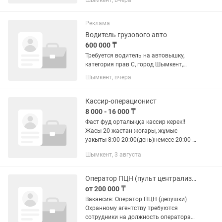
Шымкент, вчера
телефону до 18:00 вечера
Реклама
Водитель грузового авто
600 000 ₸
Требуется водитель на автовышку,
категория прав С, город Шымкент,
Область, без вредных привычек, с
Шымкент, вчера
опытом работы, просим отправлять
резюме на номер телефон. Работа
каждый день 08:00-20:00. Ночь...
Кассир-операционист
8 000 - 16 000 ₸
Фаст фуд орталыққа кассир керек!!
Жасы 20 жастан жоғары, жұмыс
уакыты 8:00-20:00(день)немесе 20:00-
8:00(ночь) дейін, пысық жұмысына
Шымкент, 3 августа
тиянақты болуы керек. Нақты жұмыс
істегісі келетіндер ғана...
Оператор ПЦН (пульт централизованного наблюдения)
от 200 000 ₸
Вакансия: Оператор ПЦН (девушки)
Охранному агентству требуются
сотрудники на должность оператора