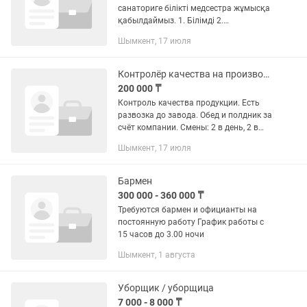
санаториге білікті медсестра жұмысқа
қабылдаймыз. 1. Білімді 2.
Пациенттермен жұмыс жасай алатын,
Шымкент, 17 июля
3. Документация жүргізе алатын, 4.
Жауапкершілігі бар медсестра...
Контролёр качества на производстве
200 000 ₸
Контроль качества продукции. Есть
развозка до завода. Обед и полдник за
счёт компании. Смены: 2 в день, 2 в
ночь, 2 выходных. Завод находится в
Шымкент, 17 июля
индустиральной зоне Жулдыз.
Бармен
300 000 - 360 000 ₸
Требуются бармен и официанты на
постоянную работу График работы с
15 часов до 3.00 ночи
Шымкент, 1 августа
Уборщик / уборщица
7 000 - 8 000 ₸