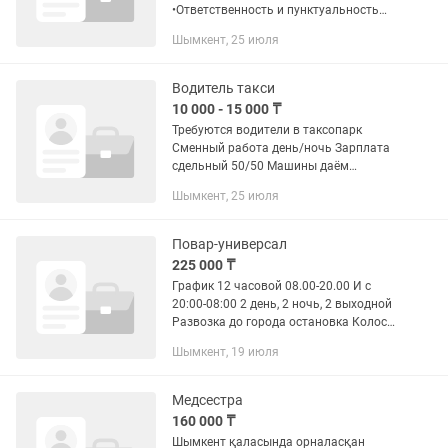
•Ответственность и пунктуальность
•Стрессоустойчивость •Умение
Шымкент, 25 июля
работать с гостями разных категорий
•Навыки работы в команде •Заселение
и...
Водитель такси
10 000 - 15 000 ₸
Требуются водители в таксопарк
Сменный работа день/ночь Зарплата
сдельный 50/50 Машины даём
Машины комфорт, комфорт+ Новые
Шымкент, 25 июля
машины
Повар-универсал
225 000 ₸
График 12 часовой 08.00-20.00 И с
20:00-08:00 2 день, 2 ночь, 2 выходной
Развозка до города остановка Колос
Возраст 21+ Опыт не менее 3 лет
Шымкент, 19 июля
Официальное трудоустройство Оплата
ежемесячная Смена...
Медсестра
160 000 ₸
Шымкент қаласында орналасқан