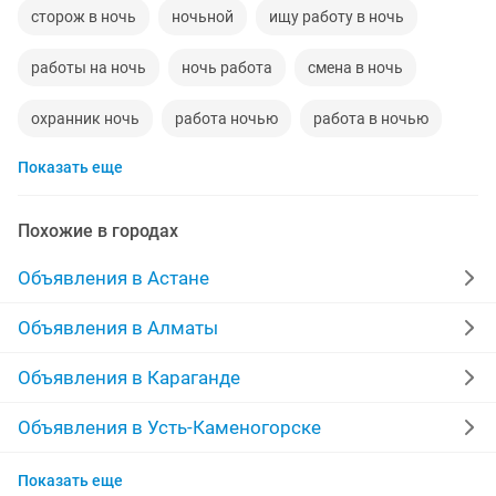
сторож в ночь
ночьной
ищу работу в ночь
работы на ночь
ночь работа
смена в ночь
охранник ночь
работа ночью
работа в ночью
Показать еще
Похожие в городах
Объявления в Астане
Объявления в Алматы
Объявления в Караганде
Объявления в Усть-Каменогорске
Объявления в Актау
Показать еще