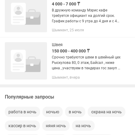
4 000 - 7 000 ₸
В дружную команду Мэрис кафе
требуется официант на долгий срок.
График работы с 9 утра до 4 дня и с 4
дня до 12 ночи оклад + 3 процента от
Шымкент, 25 июля
кассы график два на два. Обед
включен. Развозки...
Швея
150 000 - 400 000 ₸
Срочно требуются швеи в швейный цех
Рыскулова 80, 0 этаж, Байсал , ниже
цена , участвуем в тендерах гос закуп и
Самурык, работа стабильная, все соц
Шымкент, вчера
пакеты имеются, 9-18.00, обед 12.30-
13.00 зарплата...
Популярные запросы
работа в ночь
ночью
в ночь
охрана на ночь
кассир в ночь
няня ночь
на ночь