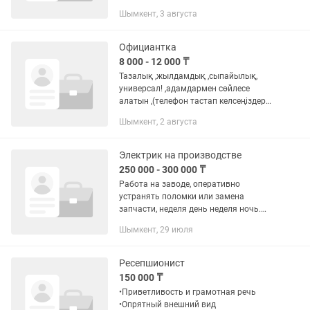
пульта централизованного
Шымкент, 3 августа
наблюдения (ПЦН). Обязанности:
Прием входящих звонков от клиентов
...
Официантка
8 000 - 12 000 ₸
Тазалық ,жылдамдық ,сыпайылық,
универсал! ,адамдармен сөйлесе
алатын ,(телефон тастап келсеңіздер
болады ) Қыз бала 18+ 6/1 19:00-07:30
Шымкент, 2 августа
ночь 8000-12000 Зп каждый среда 1ші
күн стажировака...
Электрик на производстве
250 000 - 300 000 ₸
Работа на заводе, оперативно
устранять поломки или замена
запчасти, неделя день неделя ночь.
Завод по производству гофрокартона
Шымкент, 29 июля
и бумаги для гофрокартона.
Ресепшионист
150 000 ₸
•Приветливость и грамотная речь
•Опрятный внешний вид