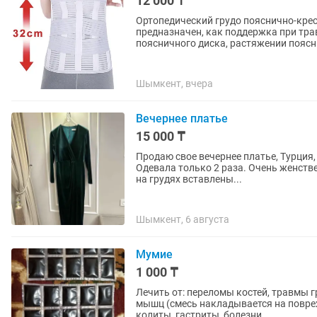
12 000 ₸
Ортопедический грудо пояснично-крес
предназначен, как поддержка при тра
поясничного диска, растяжении поясн
Шымкент, вчера
Вечернее платье
15 000 ₸
Продаю свое вечернее платье, Турция,
Одевала только 2 раза. Очень женстве
на грудях вставлены...
Шымкент, 6 августа
Мумие
1 000 ₸
Лечить от: переломы костей, травмы 
мышц (смесь накладывается на повреж
колиты, гастриты, болезни...