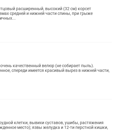
тцовый расширенный, высокий (32 см) корсет
вмах средней и нижней части спины, при грыже
ичных...
 очень качественный велюр (не собирает пыль).
нное, спереди имеется красивый вырез в нижней части,
грудной клетки, вывихи суставов, ушибы, растяжения
денное место); язвы желудка и 12-ти перстной кишки,