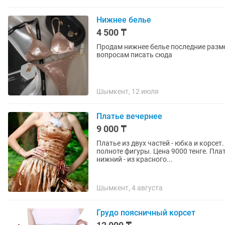
Нижнее белье
4 500 ₸
Продам нижнее белье последние разме
вопросам писать сюда
Шымкент, 12 июля
Платье вечернее
9 000 ₸
Платье из двух частей - юбка и корсе
полноте фигуры. Цена 9000 тенге. Платье двухслойное. Верхний из гипюра черного цвета,
нижний - из красного...
Шымкент, 4 августа
Грудо поясничный корсет