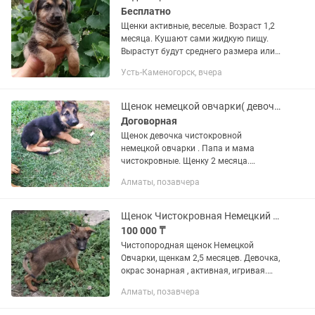
Бесплатно
Щенки активные, веселые. Возраст 1,2
месяца. Кушают сами жидкую пищу.
Вырастут будут среднего размера или
немного крупнее. Пол - девочки.
Усть-Каменогорск, вчера
Похожи на помесь с немецкой
овчаркой
Щенок немецкой овчарки( девочка )
Договорная
Щенок девочка чистокровной
немецкой овчарки . Папа и мама
чистокровные. Щенку 2 месяца.
Активная и здоровая, растет в
Алматы, позавчера
хороших условиях. Кушает сама .
Поставлены прививки по возрасту .
Если вы ищете...
Щенок Чистокровная Немецкий Овчарка
100 000 ₸
Чистопородная щенок Немецкой
Овчарки, щенкам 2,5 месяцев. Девочка,
окрас зонарная , активная, игривая.
Вет.процедуры проведены по возрасту.
Алматы, позавчера
Отличная генетика. Мать и отец на
последнем фото. Отец с...