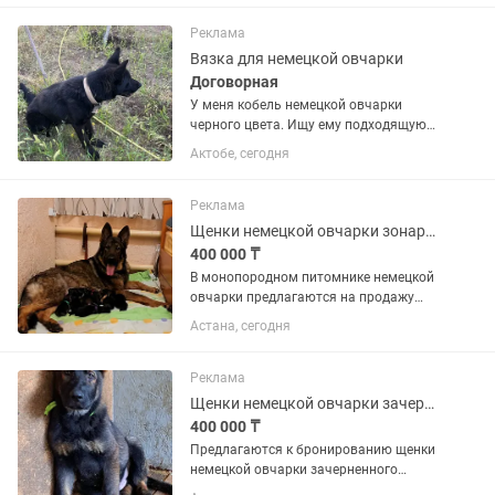
Реклама
Вязка для немецкой овчарки
Договорная
У меня кобель немецкой овчарки
черного цвета. Ищу ему подходящую
пару для вязки. Возраст 2 года.
Актобе, сегодня
Реклама
Щенки немецкой овчарки зонарного окраса(ГДР)
400 000 ₸
В монопородном питомнике немецкой
овчарки предлагаются на продажу
элитные щенки зонарного окраса и
Астана, сегодня
зачерненного зонарного(супер грау)
окраса от привозных титулованных
производителей. Щенки несут в...
Реклама
Щенки немецкой овчарки зачерненного зонарного окраса(ГДР линия)
400 000 ₸
Предлагаются к бронированию щенки
немецкой овчарки зачерненного
зонарного окраса с отличной