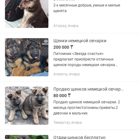
2-х месячные добрые, умные и милые
щенята
Атырау, вчера
Щенки немецкой овчарки
200 000 ₸
Питомник «Звезда счастья»
предлагает приобрести отличных
щенков породы немецкая овчарка
Дети с полным пакетом документов
Алматы, вчера
Сопровождение 24/7 Площадка для
дрессировки собак Опытные кинологи
и...
Продаю щенков немецкой овчарки
80 000 ₸
Продаю щенков немецкой овчарки. 2
месяца.проглистогонены.привиты.2
девочки и мальчик
Темиртау, вчера
Отдам щенков бесплатно