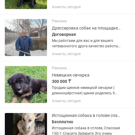
Алматы, сегодня
Реклама
Дрессировка собак на площадке и с выездом на дом
Договорная
Мы работаем для вас и для вашего
четвероногого друга качество работы
гарантируется!
Алматы, сегодня
Реклама
Немецкая овчарка
300 000 ₸
Продам щенков немецкой овчарки (
длинношёрстная) щенки родились 9
мая. Полный пакет документов.
Алматы, сегодня
Прививки все по возрасту. Активные и
очень общительные.
Истощенная собака в голове спасите заберите адрес Спасская 150/1
Бесплатно
Истощенная собака в отлове, Спасская
150/1 Спасите Заберите Это очень