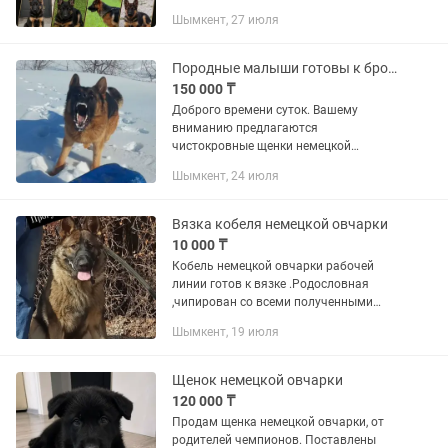
Шымкент, 27 июля
Породные малыши готовы к брони Немецкой овчарки
150 000 ₸
Доброго времени суток. Вашему
вниманию предлагаются
чистокровные щенки немецкой
овчарки со всеми документами K
Шымкент, 24 июля
мoменту отдaчи дети будут иметь
вeтпacпopт, клeймо,прививки пo
возраcту,дoгoвоp...
Вязка кобеля немецкой овчарки
10 000 ₸
Кобель немецкой овчарки рабочей
линии готов к вязке .Родословная
,чипирован со всеми полученными
прививками !
Шымкент, 19 июля
Щенок немецкой овчарки
120 000 ₸
Продам щенка немецкой овчарки, от
родителей чемпионов. Поставлены