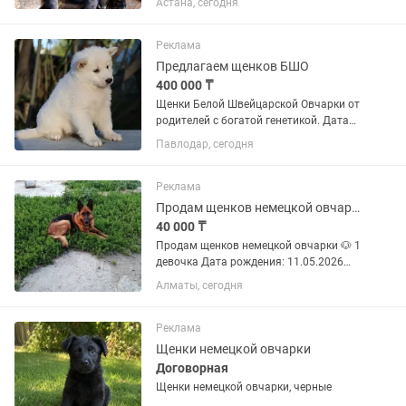
Астана, сегодня
родословной. Родители ГДР линия.
Отец привозной из России(РР ГДР).
Мать от привозных из Беларуси...
Реклама
Предлагаем щенков БШО
400 000 ₸
Щенки Белой Швейцарской Овчарки от
родителей с богатой генетикой. Дата
рождения 8.04.2026 На момент
Павлодар, сегодня
продажи будут активированы, иметь
прививки по возрасту.
Реклама
Продам щенков немецкой овчарки
40 000 ₸
Продам щенков немецкой овчарки 🐶 1
девочка Дата рождения: 11.05.2026
Привиты: 05.07.2026, проглистогонены
Алматы, сегодня
Документы: ветпаспорт есть Здоровые,
умные, активные малышки. Ищем
самых ответственных...
Реклама
Щенки немецкой овчарки
Договорная
Щенки немецкой овчарки, черные