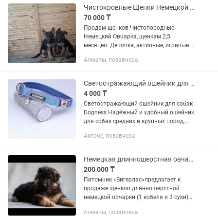
Чистокровные Щенки Немецкой Овчарки
70 000 ₸
Продам щенков Чистопородные
Немецкий Овчарка, щенкам 2,5
месяцев. Девочка, активные, игривые.
Вет.процедуры проведены по возрасту.
Алматы, позавчера
Отличная генетика. Мать и отец на
последнем фото. Отец с элитных...
Светоотражающий ошейник для крупных собак
4 000 ₸
Светоотражающий ошейник для собак
Dogness Надёжный и удобный ошейник
для собак средних и крупных пород,
размер XL. Покупалась для немецкой
Актобе, позавчера
овчарки. Усиленная конструкция с
защитой от расстёгивания,...
Немецкая длинношерстная овчарка
200 000 ₸
Питомник «Вигерлас»предлагает к
продаже щенков длинношерстной
немецкой овчарки (1 кобеля и 3 суки)
Щенки крепкие,активные
Алматы, позавчера
,любознательные с отличной