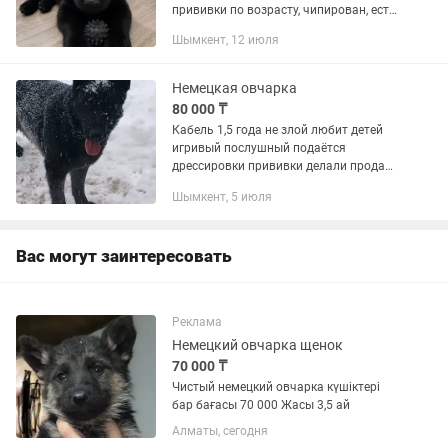
прививки по возрасту, чипирован, есть
татуировка и полные документы.
Шымкент, 12 июля
Мальчик 43 дня.
Немецкая овчарка
80 000 ₸
Кабель 1,5 года не злой любит детей
игривый послушный подаётся
дрессировки прививки делали продам
срочно из за переезда
Шымкент, 5 июля
Вас могут заинтересовать
Реклама
Немецкий овчарка щенок
70 000 ₸
Чистый немецкий овчарка күшіктері
бар бағасы 70 000 Жасы 3,5 ай
Алматы, сегодня