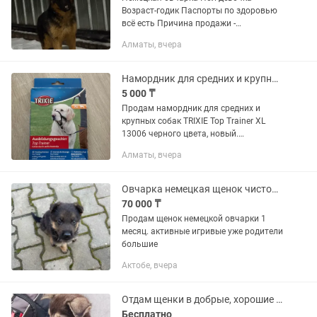
Возраст-годик Паспорты по здоровью
всё есть Причина продажи -
переезжаем в квартиру
Алматы, вчера
Намордник для средних и крупных собак TRIXIE Top Trainer XL 13006
5 000 ₸
Продам намордник для средних и
крупных собак TRIXIE Top Trainer XL
13006 черного цвета, новый.
Устройство предназначено для
Алматы, вчера
мягкого контроля и обучения собаки
не тянуть поводок, перенаправляя её...
Овчарка немецкая щенок чистокровный
70 000 ₸
Продам щенок немецкой овчарки 1
месяц. активные игривые уже родители
большие
Актобе, вчера
Отдам щенки в добрые, хорошие руки.
Бесплатно