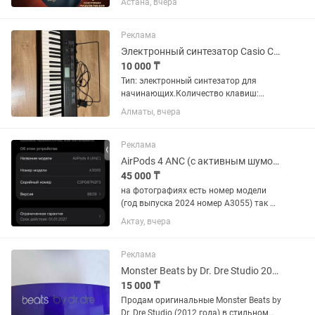
Астана, вчера
Реклама
Электронный синтезатор Casio CTK 1150
10 000 ₸
Тип: электронный синтезатор для
начинающих.Количество клавиш:
61.Полифония: 12.Тембры: 100.Стили:
Алматы, вчера
100.Функция обучения: есть.Выход на
наушники: есть.Мощность: 4 Вт (2х2
Вт).Вес: 3.3 кг.Хороший...
Реклама
AirPods 4 ANC (с активным шумоподавлением)
45 000 ₸
на фотографиях есть номер модели
(год выпуска 2024 номер А3055) так же
есть номер серии наушников для
Актау, вчера
проверки на сайте на оригинальность
действует ограниченная гарантия до
01.01.2027 года
Реклама
Monster Beats by Dr. Dre Studio 2012
15 000 ₸
Продам оригинальные Monster Beats by
Dr. Dre Studio (2012 года) в стильном