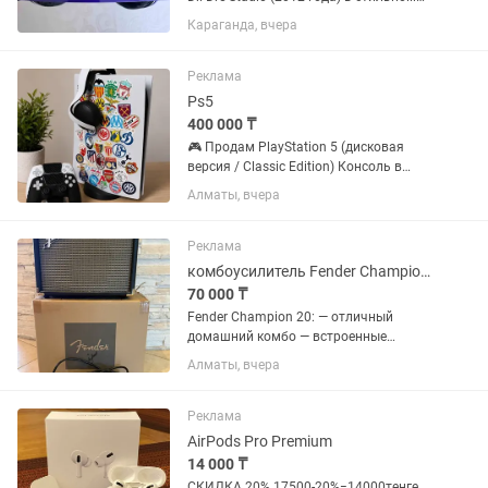
фиолетовом цвете. Состояние: –
Караганда, вчера
Хорошее, аккуратное использование –
Полностью рабочие – Без трещин, есть
незначительные...
Реклама
Ps5
400 000 ₸
🎮 Продам PlayStation 5 (дисковая
версия / Classic Edition) Консоль в
отличном состоянии, полностью
Алматы, вчера
исправна, готова к игре сразу после
покупки. В комплект входит: ✅
PlayStation 5 (дисковая...
Реклама
комбоусилитель Fender Champion 20
70 000 ₸
Fender Champion 20: — отличный
домашний комбо — встроенные
эффекты — хороший clean и перегруз —
Алматы, вчера
выход на наушники — провод тоже
есть — есть оригинальная коробка
Реклама
AirPods Pro Premium
14 000 ₸
СКИДКА 20% 17500-20%=14000тенге