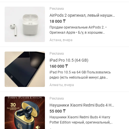
Подарок Чехол ,Стекло Наушники
Аирподс Все функции в айфоне...
Реклама
AirPods 2 оригинал, левый наушник и кейс
18 000 ₸
Продам оригинальные AirPods 2. •
Оригинал Apple • Б/у, в хорошем
состоянии • Левый наушник +
Астана, вчера
оригинальный зарядный кейс •
Правого наушника нет • Без коробки •
Всё работает исправно Отлично
Реклама
подойдет...
iPad Pro 10.5 (64 GB)
160 000 ₸
iPad Pro 10.5 на 64 GB Пользовались
редко (есть небольшой минус два
скола с правой стороны, но когда в
Алматы, вчера
чехле почти незаметно) Все оригинал,
покупалось в США (кроме чехла
клавиатуры) В...
Реклама
Наушники Xiaomi Redmi Buds 4 Harry Potter Edition
55 000 ₸
Наушники Xiaomi Redmi Buds 4 Harry
Potter Edition черный, оригинальный,
новый, запечатанный, гарантия