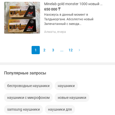
Minelab gold monster 1000 новый в наличии
650 000 ₸
Нахожусь в данный момент в
Талдыкоргане. Абсолютно новый
Запечатанный с завода
металлоискатель Minelab Gold Monster
Алматы, вчера
1000. Это уверенность качества,
оригинальности и полной
комплектности. Гарантия от...
1
2
3
...
12
Популярные запросы
беспроводные наушники
наушники
наушники с микрофоном
новые наушники
samsung наушники
наушники для