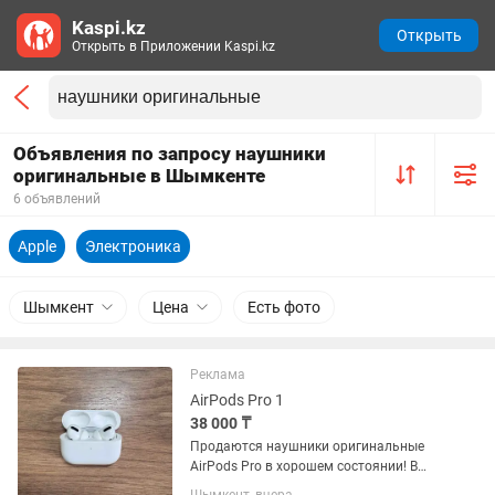
Kaspi.kz
Открыть
Открыть в Приложении Kaspi.kz
Объявления по запросу наушники
оригинальные в Шымкенте
6 объявлений
Apple
Электроника
Шымкент
Цена
Есть фото
Реклама
AirPods Pro 1
38 000 ₸
Продаются наушники оригинальные
AirPods Pro в хорошем состоянии! В
комплекте: коробка, документы, кейс с