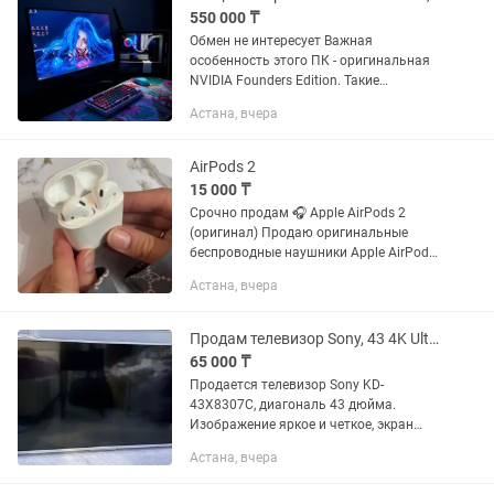
550 000 ₸
Обмен не интересует Важная
особенность этого ПК - оригинальная
NVIDIA Founders Edition. Такие
видеокарты встречаются в Казахстане
Астана, вчера
крайне редко, поэтому они ценятся
выше обычных версий Компьютер...
AirPods 2
15 000 ₸
Срочно продам 🎧 Apple AirPods 2
(оригинал) Продаю оригинальные
беспроводные наушники Apple AirPods
(2 поколение). Полностью рабочие, без
Астана, вчера
ремонтов. ✔️ Отличное качество звука
✔️ Быстро подключаются к...
Продам телевизор Sony, 43 4K Ultra HD Smart TV и настенный кронштейн
65 000 ₸
Продается телевизор Sony KD-
43X8307C, диагональ 43 дюйма.
Изображение яркое и четкое, экран
работает отлично, Smart TV исправен.
Астана, вчера
Недостаток: не работают встроенные
динамики, поэтому звука через них...