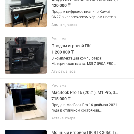
420 000 ₸
Продам цифровое пианино Kawai
CN27 в классическом чёрном цвете в
комплекте с банкеткой. Инструмент в
Алматы, вчера
отличном состоянии, использовался
бережно, в домашних условиях. Все
клавиши, педали, электроника и...
Реклама
Продам игровой ПК
1 200 000 ₸
В комплектации компьютера:
Материнская плата: MSI Z-590A PRO
Процессор: Intel Core I7-11700K
Атырау, вчера
Видеокарта: GYGABITE NVIDIA GeForce
RTX 4070 Ti EAGLE OC 12 GB(3
вентилятора) Оперативная память:
Реклама
Kingston...
MacBook Pro 16 (2021), M1 Pro, 32 ГБ / 1 ТБ, Silver, торг
715 000 ₸
Продаю MacBook Pro 16 дюймов 2021
года в отличном состоянии.
Использовался аккуратно и бережно:
Астана, вчера
корпус и экран без царапин, сколов и
вмятин, все работает идеально.
Конфигурация: •Процессор Apple M1...
Мощный игровой ПК RTX 3060 Ti, i5-12400F, 32GB, 240Hz