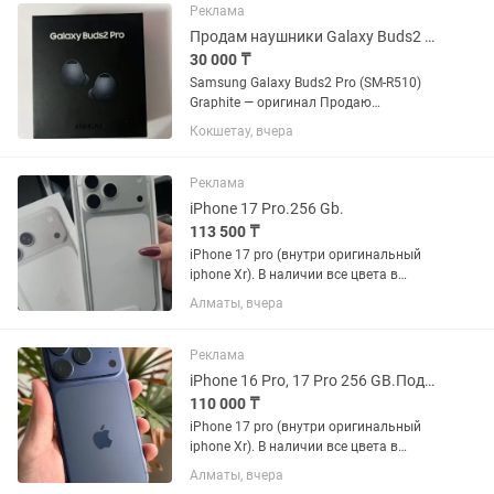
Реклама
Продам наушники Galaxy Buds2 Pro
30 000 ₸
Samsung Galaxy Buds2 Pro (SM-R510)
Graphite — оригинал Продаю
оригинальные беспроводные
Кокшетау, вчера
наушники Samsung Galaxy Buds2 Pro в
цвете Graphite (графит). ✅ Оригинал
Samsung ✅ Модель: SM-R510 ✅ Цвет:...
Реклама
iPhone 17 Pro.256 Gb.
113 500 ₸
iPhone 17 pro (внутри оригинальный
iphone Xr). В наличии все цвета в
линейке: черный титан, синий титан,
Алматы, вчера
натуральный титан, белый титан.В
Подарок Чехол,Стекло,Наушники
Аирподс Все функции в айфоне...
Реклама
iPhone 16 Pro, 17 Pro 256 GB.Подарок Аирподс
110 000 ₸
iPhone 17 pro (внутри оригинальный
iphone Xr). В наличии все цвета в
линейке: черный титан, синий титан,
Алматы, вчера
натуральный титан, белый титан. В