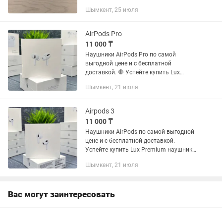
(укажи: как новые / б/у), полностью
Шымкент, 25 июля
рабочие, амбушюры и корпус в
хорошем состоянии. Комплектация:
наушники, кабель 3.5...
AirPods Pro
11 000 ₸
Наушники AirPods Pro по самой
выгодной цене и с бесплатной
доставкой. 🛑 Успейте купить Lux
Premium наушники AirPods Pro , по
Шымкент, 21 июля
качеству 1 в 1 с оригинальными
наушниками. Все функции работают
так же,...
Airpods 3
11 000 ₸
Наушники AirPods по самой выгодной
цене и с бесплатной доставкой.
Успейте купить Lux Premium наушники
AirPods , по качеству 1 в 1 с
Шымкент, 21 июля
оригинальными наушниками. Все
функции работают так же, как в...
Вас могут заинтересовать