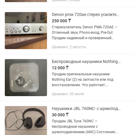
Шымкент, вчера
наушниками, два вида оригинальных
амбишурек (один из них полностью
чистый, вообще не...
Denon pma-720ae стерео усилитель
250 000 ₸
Стереоусилитель Denon PMA-720AE —
Отличный звук, Phono-вход, Pre-Out
Продам надежный и проверенный
временем интегральный
Шымкент, 2 августа
стереоусилитель Denon PMA-720AE в
отличном состоянии. Модель славится
своим...
Беспроводные наушники Nothing Ear (2) - НА ЗАПЧАСТИ
12 000 ₸
Продам оригинальные наушники
Nothing Ear (2) на запчасти или под
восстановление. Что работает:
Зарядный кейс в отличном состоянии,
Шымкент, 30 июля
заряжается без проблем. Сами
наушники заряжаются от кейса и без...
Наушники JBL 760NC- с шумоподавлением (ANC)
30 000 ₸
Продам JBL Tune 760NC —
беспроводные наушники с
шумоподавлением (ANC) Состояние: