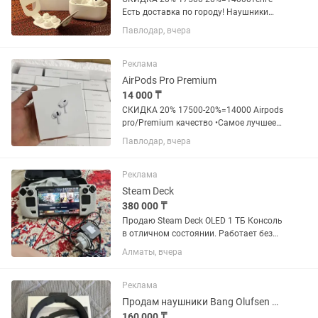
Есть доставка по городу! Наушники
новые запакованные Airpods
Павлодар, вчера
pro/Premium качество •Самое лучшее
качество •Наушники совместимы с
любым...
Реклама
AirPods Pro Premium
14 000 ₸
СКИДКА 20% 17500-20%=14000 Airpods
pro/Premium качество •Самое лучшее
качество •Наушники совместимы с
Павлодар, вчера
любым телефоном •Шумоподавление
•Прозрачность •Вакуумная насадка
•Прилегание к ушам для выбора...
Реклама
Steam Deck
380 000 ₸
Продаю Steam Deck OLED 1 ТБ Консоль
в отличном состоянии. Работает без
нареканий, экран без дефектов, все
Алматы, вчера
кнопки, стики и триггеры полностью
исправны. Использовалась бережно.
Комплектация: - Steam...
Реклама
Продам наушники Bang Olufsen HX
160 000 ₸