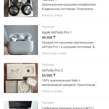
Оригинальные наушники bang&olufsen.
В идеальном состоянии. Покупались в
iSpace. Имеется оригинальная коробка,
Алматы, вчера
сумка, зарядка и переходник aux
Реклама
Apple AirPods Pro 1
40 000 ₸
Продаются наушники оригинальные
AirPods Pro 1 в хорошем состоянии. В
комплекте: коробка, документы, кейс c
Караганда, вчера
наушниками, два вида оригинальных
амбушюр (не использовались,
абсолютно новые). Есть...
Реклама
AirPods Pro-2
55 000 ₸
100% оригинальные! Кейс с
беспроводной зарядкой. Практически
новые наушники! Полный комплект!
Алматы, вчера
Причина продажи - подарили новые
AirPods Pro-3
Реклама
Цифровое пианино Kawai CN27 (чёрное) банкетка