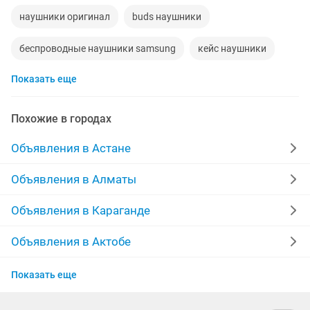
наушники оригинал
buds наушники
беспроводные наушники samsung
кейс наушники
Показать еще
наушники бу
наушники pro
наушники huawei
наушники эйр
наушники детские
наушники айр
Похожие в городах
наушники для телефона
Объявления в Астане
Объявления в Алматы
Объявления в Караганде
Объявления в Актобе
Объявления в Актау
Показать еще
Объявления в Казахстане