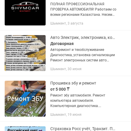
ПОЛНАЯ ПРОФЕССИОНАЛЬНАЯ
ПРОВЕРКА АВТОМОБИЛЯ! Работаем со
всеми регионами Казахстана. Несем
полную ответственность за
Шымкент, 3 августа
проделанную работу! Гарантируем
объективность и не подкупность!
Проверка ЛКП,...
Авто Электрик, электроника, кондиционер, печка
Договорная
Авторемонт и техобслуживание
Диагностика, установка сигнализации
Ремонт электронных систем авто
Адаптация, калибровка
Шымкент, 30 июня
Программирование, "прошивка" ЭБУ
Электронных ключей, чип-ключей,...
Прошивка эбу и ремонт
от 5 000 ₸
Ремонт эбу автомобиля. Ремонт
компьютера автомобиля.
Компьютерная диагностика.
Автоэлектрик. Прошивка. Чип тюнинг.
Шымкент, 19 июня
Адаптация АКПП И Дроссельной
заслонки Делаем сложные работы по
электричеству...
Страховка Росс учёт, Транзит. Пассажирская страховка.