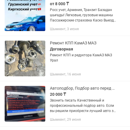
от 8 000 ₸
Росс учет, Армения, Транзит Базадан
шығады! Легковые, грузовые машины
Пассажирские страховка Каско Выезд
в Россию, официально! Любой учет,
Шымкент, 3 июня
любой город, на все виды транспорта!
Ремонт КПП КамАЗ МАЗ
Договорная
Ремонт КПП и редуктора КамАЗ МАЗ
Урал
Шымкент, 16 июня
Автоподбор, Подбор авто перед покупкой.
20 000 ₸
Звонить писать Качественный и
профессиональный подбор авто. Если
вы решили приобрести лучший авто за
свои деньги то вам точно к нам. Мы
Шымкент, 29 июня
подберём вам авто по всем заданным
критериям с набором...