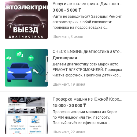
Услуги автоэлектрика. Диагностика
3 000 - 5 000 ₸
-Авто не заводиться? Заводим! Ремонт
автоэлектрики любой сложности:
проверка на подсос воздуха с
дымогенератором замер компрессии
Шымкент, 3 июля
двигателя замер давления
бензонасоса поиск обрывов,...
CHECK ENGINE диагностика автомобилей, ремонт электромобилей гибрид Шымкент
Договорная
Делаем диагностику всех марок авто.
РЕМОНТ ЭЛЕКТРОМОБИЛЕЙ. Проверка
чистка форсунок. Прописка датчиков
шин TPMS Ремонт электронных
Шымкент, 19 июня
блоков. Восстановление утерянных
ключей авто. Регулировка...
Проверка машин из Южной Кореи на ДТП Угон Утопления История пробегов по VIN
15 000 - 30 000 ₸
Проверка истории машины из Кореи
по VIN номеру или тех. паспорту.
Полный отчёт из официальных
источников на корейском, английском,
Шымкент, 22 июня
русском языке. Кроме отчёта также