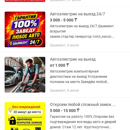
Шымкент, 31 июля
выезд:быстро и качественно
Извлечение сломанных ключей и...
Автоэлектрик на выезд 24/7
3 000 - 5 000 ₸
Автоэлектрик на выезд 24/7.Шымкент.
вскрытия
замки.стартер.генератор.топл_насос.св
ечи.и автоугон снимем.прошивка
Шымкент, 4 июня
брелка.и многое делаем.звоните
Автоэлектрик на выезд
от 1 000 ₸
Автоэлектрик компьютерная
диагностика на выезд Устранение
поломки на месте Заведём любой
сложности Не дорого
Шымкент, 8 июня
Откроем любой сложный замок.есик ашу.бузу.килт ауыстыру .взлом дверь.авто а
5 000 - 15 000 ₸
Гарантия на работу 100% Откроем без
подтверждения все виды авто и дверей
домов. Стаж 12 лет. Круглосуточно