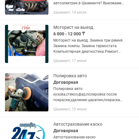
автоэлектрик в Шымкенте? Выезжаем
быстро в любую точку города!
Шымкент, 14 июля
Профессиональная диагностика и
ремонт автоэлектрики на...
Моторист на выезд .
6 000 - 12 000 ₸
Моторист на выезд. Замена грм ремня.
Замена помпы. Замена термостата.
Компьютерная диагностика.Ремонт
стартера . Замена трос автомат
Шымкент, 17 июня
коробки. Замена вакуума. Замена трос
сцепления.Замена тормозных...
Полировка авто
Договорная
Полировка авто
кузова,стёкол,фар,полировка после
покраски,удаление царапин,покраска
дисков,зеркал
Шымкент, 10 июня
Автострахование каско
Договорная
Автострахование каско