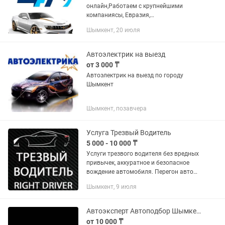
онлайн,Работаем с крупнейшими
компаниясы, Евразия,
Jusan,и.т.д,Делаем скидки на
Шымкент, 20 июля
иностанные номера.Российский
учет.Кыргызтан,Армения,.а так же,на
грузовые,и транзит...
Автоэлектрик на выезд
от 3 000 ₸
Автоэлектрик на выезд по городу
Шымкент
Шымкент, позавчера
Услуга Трезвый Водитель
5 000 - 10 000 ₸
Услуги трезвого водителя без вредных
привычек, аккуратное и безопасное
вождение автомобиля. Перегон авто
Водитель для отдыха (в курорт и т.д.)
Шымкент, 9 июля
Наши услуги - Залог сохранности
Вашей жизни и...
Автоэксперт Автоподбор Шымкент
от 10 000 ₸