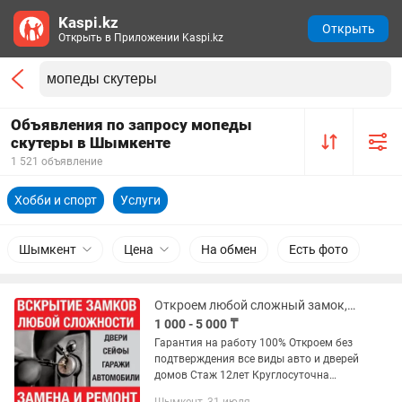
Kaspi.kz
Открыть
Открыть в Приложении Kaspi.kz
Объявления по запросу мопеды
скутеры в Шымкенте
1 521 объявление
Хобби и спорт
Услуги
Шымкент
Цена
На обмен
Есть фото
Откроем любой сложный замок,есик ашу,бузу,ауыстыру,взлом дверь,авто ашу,
1 000 - 5 000 ₸
Гарантия на работу 100% Откроем без
подтверждения все виды авто и дверей
домов Стаж 12лет Круглосуточна
Вскрытие замков и дверей Срочный