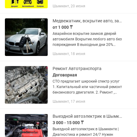
Вскрытие замков и дверей Срочный
Шымкент, 20 июня
выезд:быстро и качественно
Извлечение сломанных ключей...
Медвежатник, вскрытие авто, замок ашу, открыть дверь
от 1 000 ₸
Аварийное вскрытие замков дверей
автомобиля Вскрытие любого авто без
повреждения В выходные дни 20%
скидка ЗВОНИТЕ! ПОМОЖЕМ! ОТКРОЕМ
Шымкент, 18 июня
круглосуточно 24/7
Ремонт Автотранспорта
Договорная
СТО предлагает широкий спектр услуг
1. Капитальный или частичный ремонт
бензинового двигателя. 2. Ремонт ,
реставрация ходовой части. 3.
Шымкент, 17 июня
Проточка тормозных дисков на спец.
оборудовании. 4. Промывка...
Выездной автоэлектрик в Шымкенте Диагностика и ремонт 24/7
3 000 - 15 000 ₸
Выездной автоэлектрик в Шымкенте |
Диагностика и ремонт 24/7 Нужен