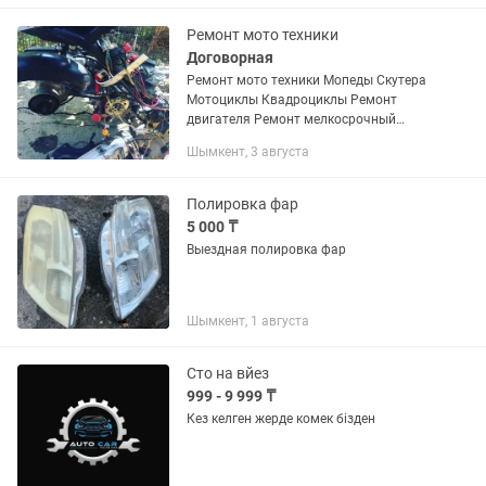
входит отчёт с аукционов с...
Ремонт мото техники
Договорная
Ремонт мото техники Мопеды Скутера
Мотоциклы Квадроциклы Ремонт
двигателя Ремонт мелкосрочный
Ремонт электрики Чистка и
Шымкент, 3 августа
регулировка карбюратора
Восстановление после дтп Пайка
покраска...
Полировка фар
5 000 ₸
Выездная полировка фар
Шымкент, 1 августа
Сто на вйез
999 - 9 999 ₸
Кез келген жерде комек бізден