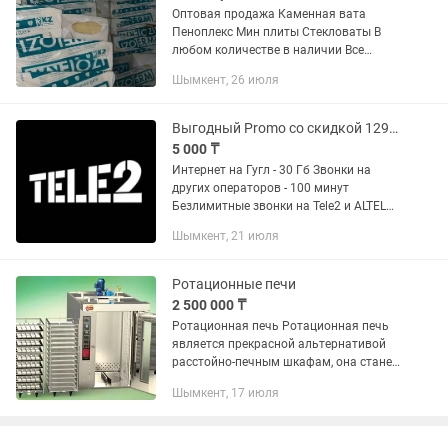
Оптовая продажа Каменная вата
Пеноплекс Мин плиты Стекловаты В
любом количестве в наличии Все
вопросы по телефону
Шымкент, 26 июля
Выгодный Promo со скидкой 1295 на 6 месяцев Номер Tele2 с архивным тарифом
5 000 ₸
Интернет на Гугл - 30 Гб Звонки на
других операторов - 100 минут
Безлимитные звонки на Tele2 и ALTEL
БЕЗЛИМИТНЫЙ ИНТЕРНЕТ на Ютуб
Шымкент, 21 июля
Тикток Инстаграм и безлимитные
соцсети Меняй на гиги 10 мин = 50
SMS...
Ротационные печи
2 500 000 ₸
Ротационная печь Ротационная печь
является прекрасной альтернативой
расстойно-печным шкафам, она станет
незаменим помощником для вашего
Шымкент, 17 июля
производства или пекарни. С ее
использованием у вас откроются...