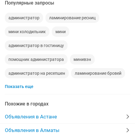
Популярные запросы
администратор
ламинирование ресниц
мини холодильник
мини
администратор в гостиницу
помощник администратора
минивэн
администратор на ресепшен
ламинирование бровей
Показать еще
ламинирование
алюминиевая
ищу работу администратора
минивены
Похожие в городах
минивэн toyota
минивен
Объявления в Астане
администратор ресепшн
фанера ламинированная
Объявления в Алматы