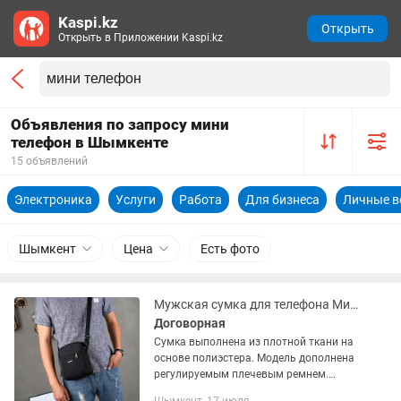
Kaspi.kz
Открыть
Открыть в Приложении Kaspi.kz
Объявления по запросу мини
телефон в Шымкенте
15 объявлений
Электроника
Услуги
Работа
Для бизнеса
Личные 
Шымкент
Цена
Есть фото
Мужская сумка для телефона Мини-сумка через плечо
Договорная
Сумка выполнена из плотной ткани на
основе полиэстера. Модель дополнена
регулируемым плечевым ремнем.
Детали: одно отделение на молнии,