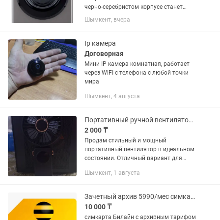
черно-серебристом корпусе станет
идеальным выбором для большой
Шымкент, вчера
семьи за счет возможности стирать до
7 кг белья за цикл. Это позволяет
одновременно очистить внутри два...
Ip камера
Договорная
Мини IP камера комнатная, работает
через WIFI с телефона с любой точки
мира
Шымкент, 4 августа
Портативный ручной вентилятор с LED-дисплеем (компактный)
2 000 ₸
Продам стильный и мощный
портативный вентилятор в идеальном
состоянии. Отличный вариант для
поездок, офиса или прогулок в жаркую
Шымкент, 1 августа
погоду. Преимущества модели: LED-
дисплей: всегда видно точный
процент...
Зачетный архив 5990/мес симкарта Билайн безлимитный интернет
10 000 ₸
симкарта Билайн с архивным тарифом