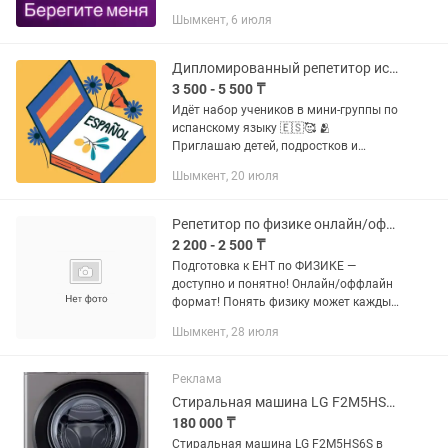
Индивидуальный подход к каждому
Шымкент, 6 июля
ребёнку Занятия проходят в игровой и
комфортной форме. Помогаю...
Дипломированный репетитор испанского языка
3 500 - 5 500 ₸
Идёт набор учеников в мини-группы по
испанскому языку 🇪🇸🥰 🫂
Приглашаю детей, подростков и
взрослых на занятия в мини-группах.
Шымкент, 20 июля
Небольшое количество учеников
позволяет уделить внимание каждому,
при...
Репетитор по физике онлайн/оффлайн формат
2 200 - 2 500 ₸
Подготовка к ЕНТ по ФИЗИКЕ —
доступно и понятно! Онлайн/оффлайн
формат! Понять физику может каждый
— главное, как объяснят!
Шымкент, 28 июля
Индивидуальные занятия и мини-
группы Подготовка к: • ЕНТ •
Повышение...
Реклама
Стиральная машина LG F2M5HS6S серебристый буу
180 000 ₸
Стиральная машина LG F2M5HS6S в