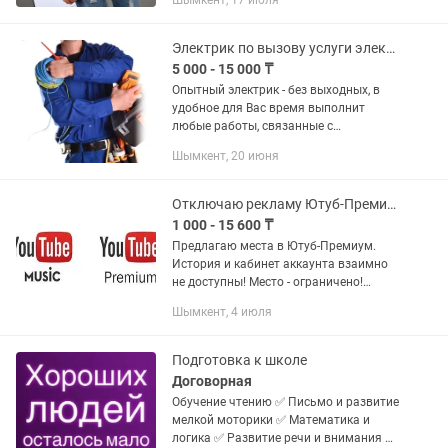
Шымкент, 17 июля
внутри один карман без застежки, один
внешний карман.
Электрик по вызову услуги электрика
5 000 - 15 000 ₸
Опытный электрик - без выходных, в
удобное для Вас время выполнит
любые работы, связанные с
электричеством. Низкие цены на
Шымкент, 20 июня
материалы. Вежливое общение и
своевременное выполнение
обязательств...
Отключаю рекламу Ютуб-Премиум, место ограничено
1 000 - 15 600 ₸
Предлагаю места в Ютуб-Премиум.
История и кабинет аккаунта взаимно
не доступны! Место - ограничено!
Советую оценить преимущества
Шымкент, 4 июля
"Премиум Ютуб" YouTube: 1. Просмотр
без рекламы 2. Прослушивание...
Подготовка к школе
Договорная
Обучение чтению ✅ Письмо и развитие
мелкой моторики ✅ Математика и
логика ✅ Развитие речи и внимания ✅