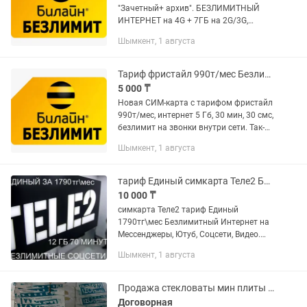
"Зачетный+ архив". БЕЗЛИМИТНЫЙ
ИНТЕРНЕТ на 4G + 7ГБ на 2G/3G,
безлим на Beeline, 180 мин на др. моб.
Шымкент, 1 августа
по РК. Так-же принимаю заказы на
прошивку, разблокировку...
Тариф фристайл 990т/мес Безлимитный Интернет новая симкарта Билайн
5 000 ₸
Новая СИМ-карта с тарифом фристайл
990т/мес, интернет 5 Гб, 30 мин, 30 смс,
безлимит на звонки внутри сети. Так-
же принимаю заказы на прошивку,
Шымкент, 1 августа
разблокировку модемов роутеров
Кселл, Теле2, Билайн,...
тариф Единый симкарта Теле2 Безлимитный Интернет
10 000 ₸
симкарта Теле2 тариф Единый
1790тг\мес Безлимитный Интернет на
Мессенджеры, Ютуб, Соцсети, Видео.
Звонки на номера других операторов
Шымкент, 1 августа
РК и на городские - 70 мин Звонки
между Tele2 и ALTEL -...
Продажа стекловаты мин плиты стекловаты
Договорная