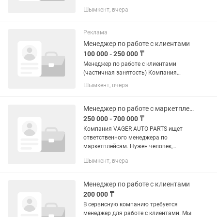
✔️Клиенттермен еркін қарым-қатынас
Шымкент, вчера
жасай білу маңызды ✔️Жылы клиенттік
базамен жұмыс істеу ✔️Жауапкершілік,
белсенділік және нәтижеге жұмыс...
Реклама
Менеджер по работе с клиентами
100 000 - 250 000 ₸
Менеджер по работе с клиентами
(частичная занятость) Компания
ALEMCOOL TRADING (проект
Шымкент, вчера
AlemTrader) ищет ответственного
менеджера по работе с клиентами.
Обязанности: — Обработка входящих
Менеджер по работе с маркетплейсами
заявок из ,...
250 000 - 700 000 ₸
Компания VAGER AUTO PARTS ищет
ответственного менеджера по
маркетплейсам. Нужен человек,
который сможет полноценно вести
Шымкент, вчера
магазины на Ozon и Kaspi,
контролировать карточки товаров,
цены, остатки,...
Менеджер по работе с клиентами
200 000 ₸
В сервисную компанию требуется
менеджер для работе с клиентами. Мы