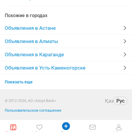
удаленный менеджер
менеджер работе клиентами
Похожие в городах
требуется офис менеджер
помощник менеджер
Объявления в Астане
Объявления в Алматы
Объявления в Караганде
Объявления в Усть-Каменогорске
Объявления в Актобе
Показать еще
Объявления в Костанае
Қаз
Рус
© 2012-2026, АО «Kaspi Bank»
Объявления в Таразе
Пользовательское соглашение
Объявления в Павлодаре