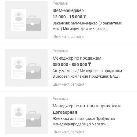
Bitrix24-та дұрыс жүргізіп,...
Реклама
SMM-менеджер
12 000 - 15 000 ₸
Вакансия: SMM-менеджер (3 вакантных
мест) Мы ищем креативного и
активного SMM-менеджера, который
Шымкент, сегодня
умеет привлекать внимание и
превращать подписчиков в клиентов
🚀 📍 Обязанности: •Ведение и
Реклама
развитие...
Менеджер по продажам
350 000 - 850 000 ₸
Сату маманы / Менеджер по продажам
Blueocean компания Продукция: БАД
Біздің командаға белсенді,
Шымкент, сегодня
жауапкершілігі жоғары сату маманы
қажет. Егер адамдармен тез тіл
табысып, сатуды жақсы көрсеңіз —
Реклама
біз...
Менеджер по оптовым продажам
Договорная
Жұмыска жігіттер қажет.Требуются
менеджер-продавец в магазин
электроинструментов , есть обучение.
Шымкент, сегодня
Айлық: 180.000 до 650.000 Түскі тамақ