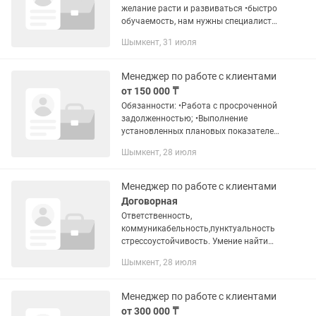
желание расти и развиваться •быстро
обучаемость, нам нужны специалисты
которые готовы зарабатывать от 500
Шымкент, 31 июля
000 и выше •энергичные и
амбициозные •Консультирование...
Менеджер по работе с клиентами
от 150 000 ₸
Обязанности: •Работа с просроченной
задолженностью; •Выполнение
установленных плановых показателей;
Требования: •Прилежность и
Шымкент, 28 июля
ответственность;
•Стрессоустойчивость и умение
работать в напряжённых...
Менеджер по работе с клиентами
Договорная
Ответственность,
коммуникабельность,пунктуальность
стрессоустойчивость. Умение найти
общий язык.
Шымкент, 28 июля
Менеджер по работе с клиентами
от 300 000 ₸