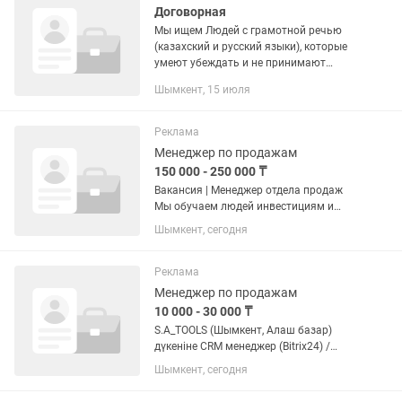
Договорная
Мы ищем Людей с грамотной речью
(казахский и русский языки), которые
умеют убеждать и не принимают
агрессию на свой счет.
Шымкент, 15 июля
Реклама
Менеджер по продажам
150 000 - 250 000 ₸
Вакансия | Менеджер отдела продаж
Мы обучаем людей инвестициям и
помогаем грамотно управлять
Шымкент, сегодня
личными финансами. Сейчас
расширяем отдел продаж и ищем
менеджера, который умеет общаться с
Реклама
людьми и...
Менеджер по продажам
10 000 - 30 000 ₸
S.A_TOOLS (Шымкент, Алаш базар)
дүкеніне CRM менеджер (Bitrix24) /
менеджер по обработке заявок керек.
Шымкент, сегодня
Мақсат: /Instagram/TikTok арқылы
келген сұраныстарды жоғалтпай,