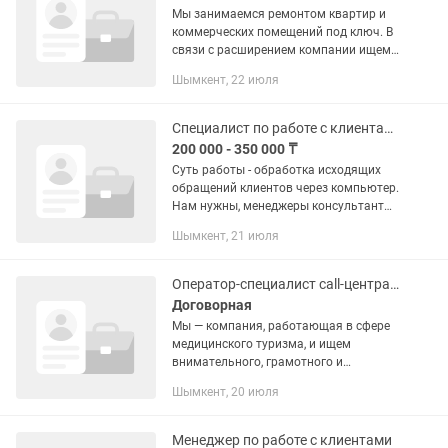
Мы занимаемся ремонтом квартир и
коммерческих помещений под ключ. В
связи с расширением компании ищем
менеджера, который будет
Шымкент, 22 июля
сопровождать клиентов от первого
обращения до завершения...
Специалист по работе с клиентами
200 000 - 350 000 ₸
Суть работы - обработка исходящих
обращений клиентов через компьютер.
Нам нужны, менеджеры консультанты.
Ищешь работу в открытой рабочей
Шымкент, 21 июля
среде, готов к интересным задачам?
Тогда мы приглашаем тебя...
Оператор-специалист call-центра, менеджер по работе с клиентами
Договорная
Мы — компания, работающая в сфере
медицинского туризма, и ищем
внимательного, грамотного и
коммуникабельного специалиста в
Шымкент, 20 июля
команду. Если вы умеете легко
находить общий язык с людьми,
грамотно...
Менеджер по работе с клиентами