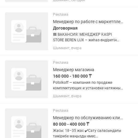
Шымкент, сегодня
прайспен таныстыру. Жұмыс офисте.
Тұрмыстық химия шығаратын завод.
Айлық: Оклад 100000 + процент от...
Реклама
Менеджер по работе с маркетплейсами
Договорная
🟦 ВАКАНСИЯ: МЕНЕДЖЕР KASPI
STORE BEREN LUX – жиһаз өндіретін
компанияға Kaspi магазинін жүргізетін
Шымкент, вчера
маман қажет. 📌 Міндеттері: •Kaspi
магазинге тауар жүктеу •Фото, видео,
сипаттама дұрыс...
Реклама
Менеджер магазина
160 000 - 180 000 ₸
Potolkoff — компания по продаже
комплектующих и установке натяжных
потолков. Уже более 5 лет мы успешно
Шымкент, вчера
работаем в Шымкенте и продолжаем
расти. Сейчас мы ищем в команду
ответственного,...
Реклама
Менеджер по обслуживанию клиентов
80 000 - 400 000 ₸
Жасы: 18–35 жас ✔️Сату саласындағы
тәжірибе маңызды емес