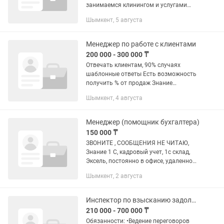
занимаемся клинингом и услугами
мастеров, поэтому нам нужен человек,
Шымкент, 5 августа
который умеет спокойно общаться с
людьми, держать всё под...
Менеджер по работе с клиентами
200 000 - 300 000 ₸
Отвечать клиентам, 90% случаях
шаблонные ответы Есть возможность
получить % от продаж Знание
казахского и русского языка Требуется
Шымкент, 4 августа
девушки 21-27 лет
Менеджер (помощник бухгалтера)
150 000 ₸
ЗВОНИТЕ , СООБЩЕНИЯ НЕ ЧИТАЮ,
Знание 1 С, кадровый учет, 1с склад,
Эксель, постоянно в офисе, удаленно
нет, рюземе
Шымкент, 2 августа
Инспектор по взысканию задолженности
210 000 - 700 000 ₸
Обязанности: •Ведение переговоров