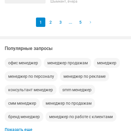
Шымкент, вчера
Зарплата: от 250.000 тенге до 700.000
тенге (оклад + % от продаж)
Обязанности: Активный поиск и...
1
2
3
...
5
Популярные запросы
офис менеджер
менеджер продажам
менеджер
менеджер по персоналу
менеджер по рекламе
консультант менеджер
smm менеджер
смм менеджер
менеджер по продажам
бренд менеджер
менеджер по работе с клиентами
Показать еще
помощник менеджера
менеджер маркетплейсов