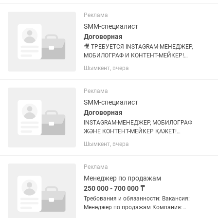
жүмыс берушіден! Жумыс уақыты
8:30/18:00
Реклама
SMM-специалист
Договорная
🎥 ТРЕБУЕТСЯ INSTAGRAM-МЕНЕДЖЕР,
МОБИЛОГРАФ И КОНТЕНТ-МЕЙКЕР!
Ищем активного специалиста, который
Шымкент, вчера
сможет профессионально продвигать
бизнес, услуги компании и товары в
социальных сетях, создавать...
Реклама
SMM-специалист
Договорная
INSTAGRAM-МЕНЕДЖЕР, МОБИЛОГРАФ
ЖӘНЕ КОНТЕНТ-МЕЙКЕР ҚАЖЕТ!
Бизнесті, компанияның қызметтері мен
Шымкент, вчера
тауарларын әлеуметтік желілерде
кәсіби жарнамалай алатын, сапалы
контент әзірлеп, клиенттермен жұмыс...
Реклама
Менеджер по продажам
250 000 - 700 000 ₸
Требования и обязанности: Вакансия:
Менеджер по продажам Компания:
ТОО «MS-КРЕПЕЖ» Город: Шымкент