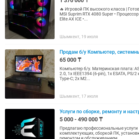
1 370 000 ₸
🔥 Игровой ПК высокого класса | Готов к любым задачам 🔥
MSI Suprim RTX 4080 Super • Процессо
Elite AX ICE •...
Шымкент, 19 июля
Продам б/у Компьютер, системный
65 000 ₸
Компьютер б/у. Материнская плата: ASUS P7P55D-E, LGA1156, 2x USB 3.0 (USB 3.1 Gen1), 6x USB
2.0, 1x IEEE1394 (6-pin), 1x ESATA, PS
Type-C; 2х M2...
Шымкент, 17 июля
Услуги по сборке, ремонту и нас
5 000 - 490 000 ₸
Предлагаю профессиональные услуги 
комплектующих, сборкой ПК, установк
ремонтом и обслуживанием...