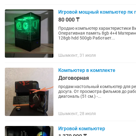
Игровой мощный компьютер пк r
80 000 ₸
Продаю компьютер характеристики Вид
Оперативная память 8gb 4+4 Материнс
128gb hdd 500gb Работает...
Шымкент, 31 июля
Компьютер в комплекте
Договорная
продам настольный компьютер для реб
досуга. От просмотра фильмов до работы удаленно. В комплекте 
диагональ (51 см.) -...
Шымкент, 28 июля
Игровой компьютер