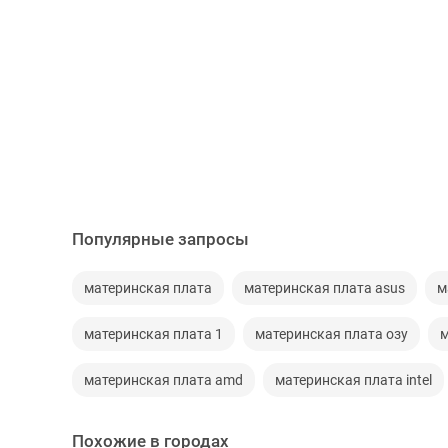
Популярные запросы
материнская плата
материнская плата asus
м
материнская плата 1
материнская плата озу
м
материнская плата amd
материнская плата intel
Похожие в городах