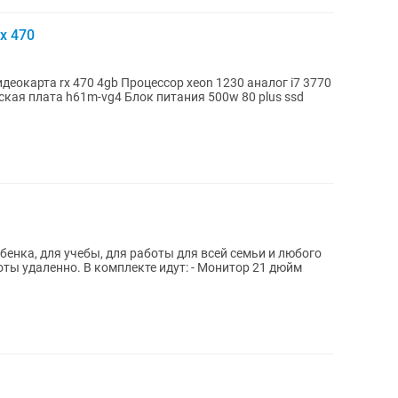
x 470
еокарта rx 470 4gb Процессор xeon 1230 аналог i7 3770
кая плата h61m-vg4 Блок питания 500w 80 plus ssd
енка, для учебы, для работы для всей семьи и любого
идут: - Монитор 21 дюйм