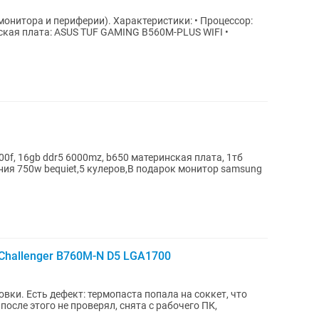
ии). Характеристики: • Процессор:
ринская плата: ASUS TUF GAMING B560M-PLUS WIFI •
00f, 16gb ddr5 6000mz, b650 материнская плата, 1тб
ания 750w bequiet,5 кулеров,В подарок монитор samsung
hallenger B760M-N D5 LGA1700
вки. Есть дефект: термопаста попала на соккет, что
после этого не проверял, снята с рабочего ПК,