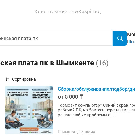
Клиентам
Бизнесу
Kaspi Гид
Мой
Шы
нская плата пк в Шымкенте
(16)
Сортировка
Сборка/обслуживание/подбор/ди
от 5 000 ₸
Тормозит компьютер? Синий экран по
рабочий ПК, но боитесь переплатить 
решаю любые проблемы с...
Шымкент, 14 июня