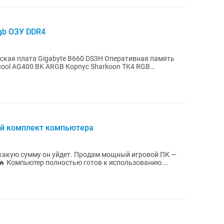
gb ОЗУ DDR4
инская плата Gigabyte B660 DS3H Оперативная память
pcool AG400 BK ARGB Корпус Sharkoon TK4 RGB
ый комплект компьютера
 какую сумму он уйдет. Продам мощный игровой ПК —
🔥 Компьютер полностью готов к использованию.