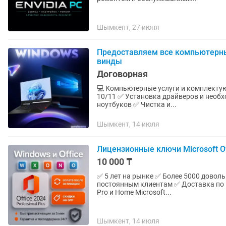
Шымкент, 27 июня
Предоставляем все компьютерны
винды
Договорная
💻 Компьютерные услуги и комплектующие ✅ Установка и активация официальн
10/11 ✅ Установка драйверов и необ
ноутбуков ✅ Чистка и...
Шымкент, 14 июля
Лицензионные ключи Microsoft Of
10 000 ₸
✅ 5 лет на рынке ✅ Более 5000 довол
постоянным клиентам ✅ Доставка по всему Казахстану Актуал
Pro и Home Microsoft...
Шымкент, 14 июля