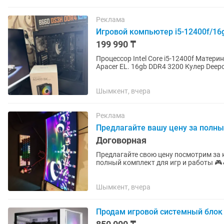
Реклама
Игровой компьютер i5-12400f/16
199 990 ₸
Процессор Intel Core i5-12400f Матер
Apacer EL. 16gb DDR4 3200 Кулер Dee
Компьютер полностью обслужен, в...
Шымкент, вчера
Реклама
Предлагайте вашу цену за полн
Договорная
Предлагайте свою цену посмотрим за
полный комплект для игр и работы 🎮
Отлично подойдёт для современных...
Шымкент, вчера
Продам игровой системный блок