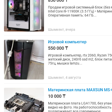
850 000 ₸
Продам игровой системный блок (без монитора и перифер
Intel Core i9-11900K (3.5 ГГц) • Мате
Оперативная память: 64 ГБ...
Шымкент, вчера
Игровой компьютер
550 000 ₸
Игровой компьютер, rtx 2060, Ryzen 75
жетский диск, 240гб ssd m2, блок пит
75гц, мышка lamzu...
Шымкент, 4 августа
Материнская плата MAXSUN MS-C
10 000 ₸
Материнская плата LGA1700, без упако
видно на фото. На работоспособность 
поддерживает все современное...