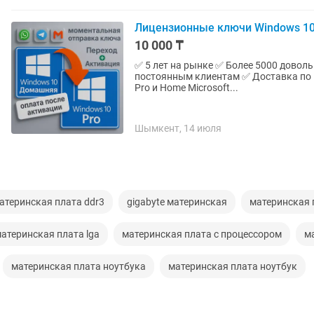
Лицензионные ключи Windows 10-1
10 000 ₸
✅ 5 лет на рынке ✅ Более 5000 довол
постоянным клиентам ✅ Доставка по всему Казахстану Актуал
Pro и Home Microsoft...
Шымкент, 14 июля
атеринская плата ddr3
gigabyte материнская
материнская 
атеринская плата lga
материнская плата с процессором
м
материнская плата ноутбука
материнская плата ноутбук