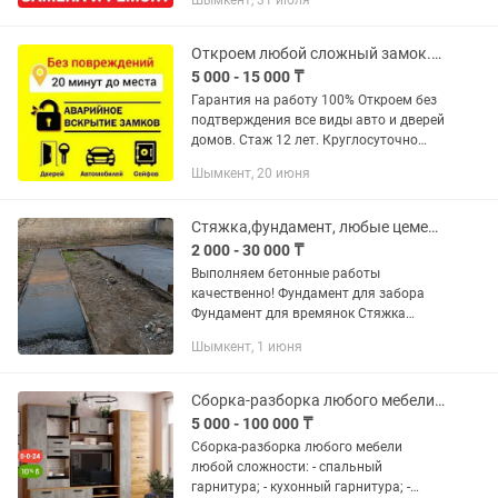
Шымкент, 31 июля
выезд:быстро и качественно
Извлечение сломанных ключей и...
Откроем любой сложный замок.есик ашу.бузу.килт ауыстыру .взлом дверь.авто а
5 000 - 15 000 ₸
Гарантия на работу 100% Откроем без
подтверждения все виды авто и дверей
домов. Стаж 12 лет. Круглосуточно
Вскрытие замков и дверей Срочный
Шымкент, 20 июня
выезд:быстро и качественно
Извлечение сломанных ключей...
Стяжка,фундамент, любые цементные работы
2 000 - 30 000 ₸
Выполняем бетонные работы
качественно! Фундамент для забора
Фундамент для времянок Стяжка
любой сложности Отмостка
Шымкент, 1 июня
качественная по технологии. А также
мелкосрочные работы.
Сборка-разборка любого мебели любой сложности
5 000 - 100 000 ₸
Сборка-разборка любого мебели
любой сложности: - спальный
гарнитура; - кухонный гарнитура; -