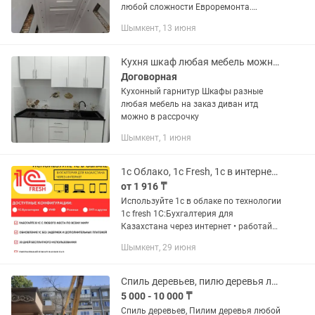
любой сложности Евроремонта.
Большой стажы на этой сфере. Делам
Шымкент, 13 июня
аккуратно и качественно. До ключа,
Под ключ, По полу, По...
Кухня шкаф любая мебель можно в рассрочку, цены разные. плотник мебельщик
Договорная
Кухонный гарнитур Шкафы разные
любая мебель на заказ диван итд
можно в рассрочку
Шымкент, 1 июня
1с Облако, 1c Fresh, 1с в интернете с любой точки мира
от 1 916 ₸
Используйте 1с в облаке по технологии
1с fresh 1С:Бухгалтерия для
Казахстана через интернет • работайте
в 1С с любого места по всему миру •
Шымкент, 29 июня
обновление 1С без задержек и
дополнительных платежей • 30...
Спиль деревьев, пилю деревья любой сложности, ағаш кесу Шымкент
5 000 - 10 000 ₸
Спиль деревьев, Пилим деревья любой