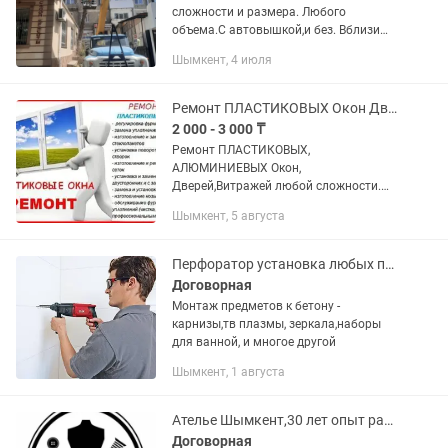
сложности и размера. Любого
объема.С автовышкой,и без. Вблизи
проводов и строений.Распил на дрова.
Шымкент, 4 июля
Спил веток. Формовка. Обрезка.
Омоложение. Опыт более 10...
Ремонт ПЛАСТИКОВЫХ Окон Дверей, Витражей любой сложности! Пишите
2 000 - 3 000 ₸
Ремонт ПЛАСТИКОВЫХ,
АЛЮМИНИЕВЫХ Окон,
Дверей,Витражей любой сложности.
ГАРАНТИЯ КАЧЕСТВА!!! Изготовление
Шымкент, 5 августа
москитных сеток, внутренних и
наружных. Установка сложных
открывания (с простого). Замена...
Перфоратор установка любых предметов
Договорная
Монтаж предметов к бетону -
карнизы,тв плазмы, зеркала,наборы
для ванной, и многое другой
Шымкент, 1 августа
Ателье Шымкент,30 лет опыт работы,пошив любой сложности,Кожаная куртка
Договорная