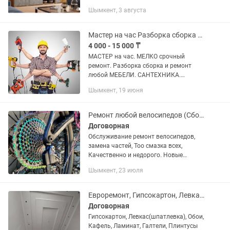
детская; - кровать; - стол; - тумбочки.
Шымкент, 3 августа
-Шкафы. -комоды. -офисные мебели и
т.д
Мастер на час Разборка сборка и ремонт любой МЕБЕЛИ
4 000 - 15 000 ₸
МАСТЕР на час. МЕЛКО срочный
ремонт. Разборка сборка и ремонт
любой МЕБЕЛИ. САНТЕХНИКА.
Установка КРАНШТЕЙНА. Работа с
Шымкент, 19 июня
перфоратором. ФИЛЬТР для воды
установка замена. Изготовление и
установка ЖАЛЮЗИ....
Ремонт любой велосипедов (Сборка и разборка, покраска замена запчастей
Договорная
Обслуживание ремонт велосипедов,
замена частей, Тоо смазка всех,
Качественно и недорого. Новые
запчасти, Сборка и разборка
Шымкент, 23 июля
велосипедов
Евроремонт, Гипсокартон, Левкас, Обои, Кафель, Ламинат, любой сложности...
Договорная
Гипсокартон, Левкас(шпатлевка), Обои,
Кафель, Ламинат, Галтели, Плинтусы