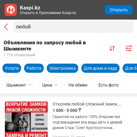
Kaspi.kz
Открыть
Открыть в Приложении Kaspi.kz
Объявления по запросу любой в
Шымкенте
1 716 объявлений
Услуги
Работа
Электроника
Для дома и сада
Для б
Шымкент
Цена
На обмен
Есть фото
Откроем любой сложный замок,есик ашу,бузу,ауыстыру,взлом дверь,авто ашу,
1 000 - 5 000 ₸
Гарантия на работу 100% Откроем без
подтверждения все виды авто и дверей
домов Стаж 12лет Круглосуточна
Вскрытие замков и дверей Срочный