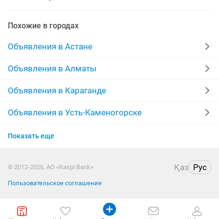
электромонтаж любой сложности
монтаж любой
Похожие в городах
сантехнические работы любой сложности
Объявления в Астане
уборка любой сложности
Объявления в Алматы
сантехник любой сложности
Объявления в Караганде
ремонт окон любой сложности
демонтаж любой
Объявления в Усть-Каменогорске
Объявления в Актобе
любой работа
мебель на заказ любой сложности
Показать еще
Объявления в Костанае
демонтаж любой сложности
Қаз
Рус
© 2012-2026, АО «Kaspi Bank»
Объявления в Таразе
электрик любой сложности
Пользовательское соглашение
Объявления в Павлодаре
натяжные потолки любой сложности