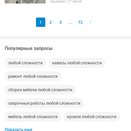
Шымкент, 27 июля
конструкции ✅ Встроенные
светильники, люстры и трековое...
1
2
3
...
72
Популярные запросы
любой сложности
навесы любой сложности
ремонт любой сложности
сборка мебели любой сложности
сварочные работы любой сложности
мебель любой сложности
кровля любой сложности
Показать еще
наращивание ресниц любой