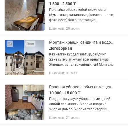
1 500 - 2 500 ₸
Поклейка обоев любой сложности.
(бумажные, виниловые, флизелиновые,
фото обои) Фото настоящие.
Устройство напольных покрытий
Шымкент, 29 июля
(линолеум, ламинат, плинтуса, пороги и
тд.). Установка электроприборов...
Монтаж крыши, сайдинга и водостоков любой сложности.
Договорная
Кез келген күрделі шатыр, сайдинг
және су ағызу жүйелерін орнатамыз.
Жылдам, сапалы, кепілдікпен! Монтаж
крыши, сайдинга и водостоков любой
Шымкент, 31 мая
сложности. Быстро, качественно, с
гарантией!
Разовая уборка любых помещений
10 000 - 15 000 ₸
Предлагая услуги уборка помещений
любой сложности! Уборка квартир!
Уборка домов! Уборка территории!
Клининг на совесть! Услуги
Шымкент, 21 июля
посудомойщицы! Услуги горничная !
Услуги Няни! А также можете нанять