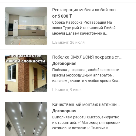
Реставрация мебели любой сложности
от 5 000 ₸
Сборка Разборка Реставрация На
заказ Турецкий Итальянский Любой
мебели Делаем качественно и
доступно На заказ любой мебель
Шымкент, 26 июля
делаем
Побелка ЭМУЛЬСИЯ покраска стен любой сложности
Договорная
Побелка , покраска , любой сложности
красим безвоздушным аппаратом ,
валиком , звоните в любое время Кез
келген уақытта звандаңыз.
Шымкент, 9 июля
Качественный монтаж натяжных потолков любой сложности!
Договорная
Выполняем работы быстро, аккуратно
и с гарантией. ✅ Матовые, глянцевые и
сатиновые потолки ✅ Теневые и
парящие потолки ✅ Двухуровневые