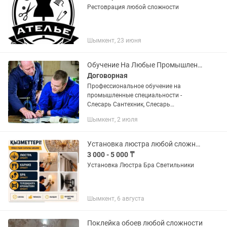
Рестоврация любой сложности
Шымкент, 23 июня
Обучение На Любые Промышленные специальности
Договорная
Профессиональное обучение на
промышленные специальности -
Слесарь Сантехник, Слесарь
ремонтник, Сварщик, Стропальщик,
Шымкент, 2 июля
Леса-Монтажник, Оператор котельной,
Газовое хозяйство , Машинист
котельной...
Установка люстра любой сложности
3 000 - 5 000 ₸
Установка Люстра Бра Светильники
Шымкент, 6 августа
Поклейка обоев любой сложности